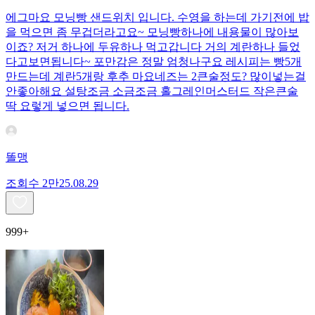
에그마요 모닝빵 샌드위치 입니다. 수영을 하는데 가기전에 밥
을 먹으면 좀 무겁더라고요~ 모닝빵하나에 내용물이 많아보
이죠? 저거 하나에 두유하나 먹고갑니다 거의 계란하나 들었
다고보면됩니다~ 포만감은 정말 엄청나구요 레시피는 빵5개
만드는데 계란5개랑 후추 마요네즈는 2큰술정도? 많이넣는걸
안좋아해요 설탕조금 소금조금 홀그레인머스터드 작은큰술
딱 요렇게 넣으면 됩니다.
똘맹
조회수
2만
25.08.29
999+