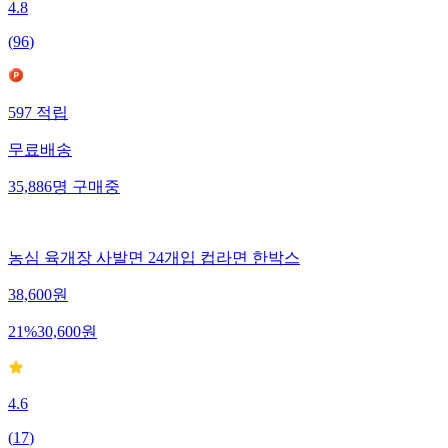
4.8
(
96
)
597
적립
무료배송
35,886
명
구매중
농심 육개장 사발면 24개입 컵라면 한박스
38,600
원
21
%
30,600
원
4.6
(
17
)