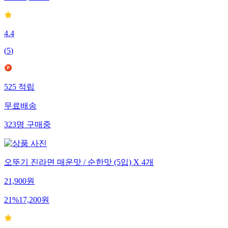
15
%
17,500
원
4.4
(
5
)
525
적립
무료배송
323
명
구매중
오뚜기 진라면 매운맛 / 순한맛 (5입) X 4개
21,900
원
21
%
17,200
원