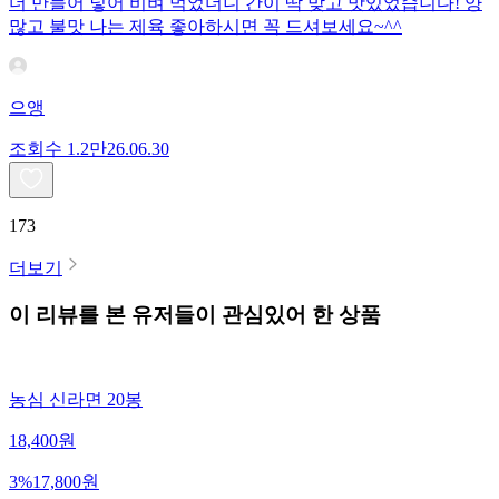
더 만들어 넣어 비벼 먹었더니 간이 딱 맞고 맛있었습니다! 양
많고 불맛 나는 제육 좋아하시면 꼭 드셔보세요~^^
으앵
조회수
1.2만
26.06.30
173
더보기
이 리뷰를 본 유저들이 관심있어 한 상품
농심 신라면 20봉
18,400
원
3
%
17,800
원