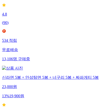
4.8
(
90
)
534
적립
무료배송
13,106
명
구매중
신라면 5봉 + 안성탕면 5봉 + 너구리 5봉 + 짜파게티 5봉
23,000
원
13
%
19,900
원