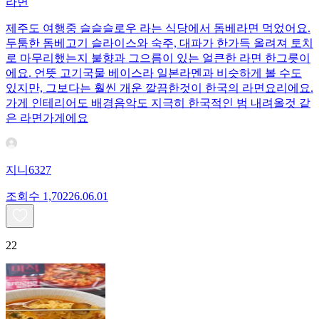
라면
제주도 여행중 슬슬슬로우 라는 식당에서 돔베라면 먹었어요.
두툼한 돔베고기 슬라이스와 숙주, 대파가 한가득 올려져 토치
로 마무리했는지 불향과 그으름이 있는 얼큰한 라면 한그릇이
에요. 언뜻 고기국물 베이스라 일본라멘과 비슷하게 볼 수도
있지만, 그보다는 훨씬 개운 깔끔한것이 한국의 라면요리에요.
가게 인테리어도 배경음악도 지극히 한국적인 범 내려올것 같
은 라면가게에요
지니6327
조회수
1,702
26.06.01
22