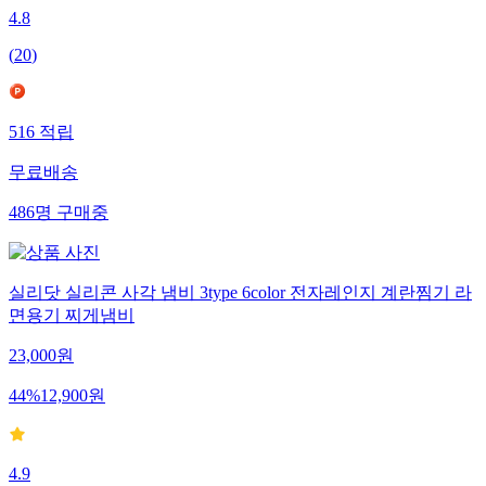
4.8
(
20
)
516
적립
무료배송
486
명
구매중
실리닷 실리콘 사각 냄비 3type 6color 전자레인지 계란찜기 라
면용기 찌게냄비
23,000
원
44
%
12,900
원