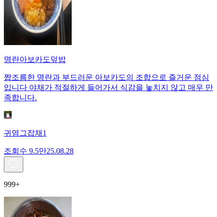
명란아보카도덮밥
짭조름한 명란과 부드러운 아보카도의 조합으로 즐거운 점심
입니다 야채가 적절하게 들어가서 식감을 놓치지 않고 매우 만
족합니다.
귀염그잡채1
조회수
9.5만
25.08.28
999+