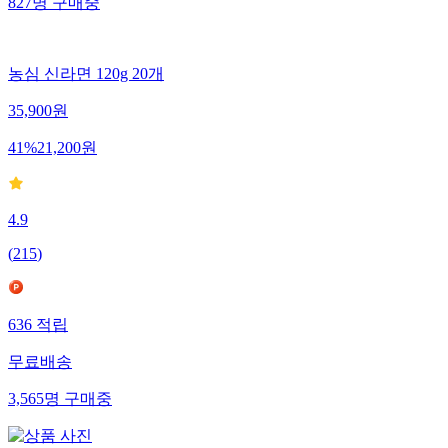
827
명
구매중
농심 신라면 120g 20개
35,900
원
41
%
21,200
원
4.9
(
215
)
636
적립
무료배송
3,565
명
구매중