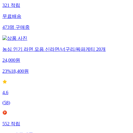
321
적립
무료배송
473
명
구매중
농심 인기 라면 모음 신라면/너구리/짜파게티 20개
24,000
원
23
%
18,400
원
4.6
(
58
)
552
적립