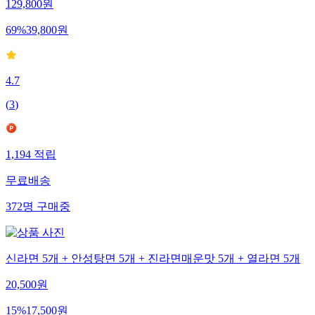
129,800
원
69
%
39,800
원
4.7
(
3
)
1,194
적립
무료배송
372
명
구매중
신라면 5개 + 안성탕면 5개 + 진라면매운맛 5개 + 열라면 5개
20,500
원