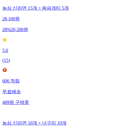
농심 신라면 15개 + 짜파게티 5개
28,100
원
28
%
20,200
원
5.0
(
15
)
606
적립
무료배송
409
명
구매중
농심 신라면 10개 + 너구리 10개