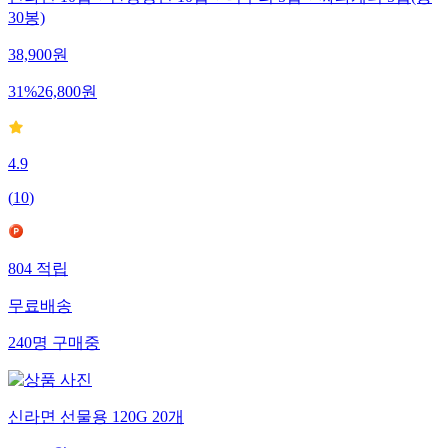
신라면 10입 + 안성탕면 10입 + 너구리 5입 + 짜파게티 5입(총
30봉)
38,900
원
31
%
26,800
원
4.9
(
10
)
804
적립
무료배송
240
명
구매중
신라면 선물용 120G 20개