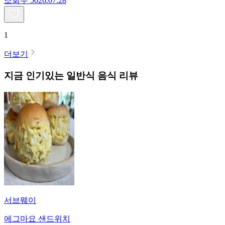
조회수
50
26.07.28
1
더보기
지금 인기있는
일반식
음식 리뷰
서브웨이
에그마요 샌드위치