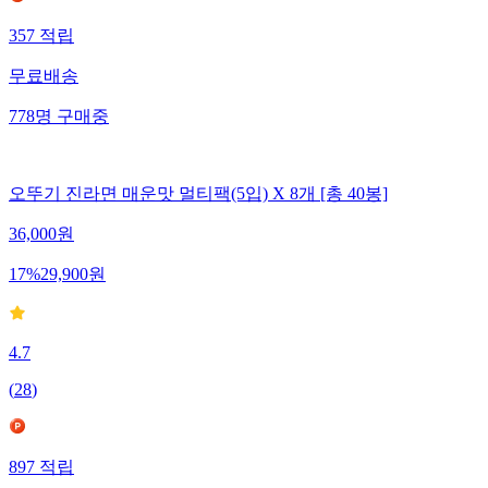
357
적립
무료배송
778
명
구매중
오뚜기 진라면 매운맛 멀티팩(5입) X 8개 [총 40봉]
36,000
원
17
%
29,900
원
4.7
(
28
)
897
적립