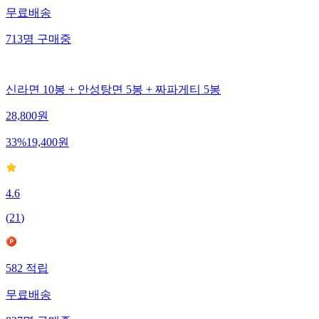
무료배송
713
명
구매중
신라면 10봉 + 안성탕면 5봉 + 짜파게티 5봉
28,800
원
33
%
19,400
원
4.6
(
21
)
582
적립
무료배송