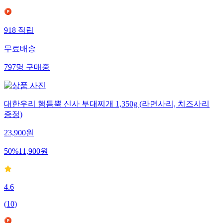
918
적립
무료배송
797
명
구매중
대한우리 햄듬뿍 신사 부대찌개 1,350g (라면사리, 치즈사리
증정)
23,900
원
50
%
11,900
원
4.6
(
10
)