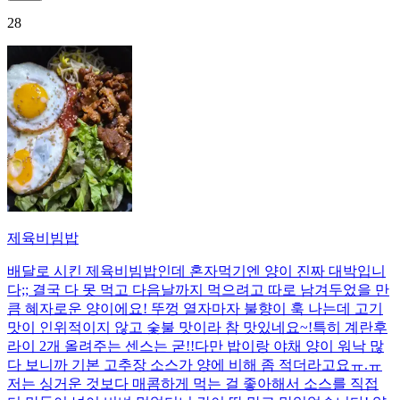
28
제육비빔밥
배달로 시킨 제육비빔밥인데 혼자먹기엔 양이 진짜 대박입니
다;; 결국 다 못 먹고 다음날까지 먹으려고 따로 남겨두었을 만
큼 혜자로운 양이에요! 뚜껑 열자마자 불향이 훅 나는데 고기
맛이 인위적이지 않고 숯불 맛이라 참 맛있네요~!특히 계란후
라이 2개 올려주는 센스는 굳!! ​다만 밥이랑 야채 양이 워낙 많
다 보니까 기본 고추장 소스가 양에 비해 좀 적더라고요ㅠ.ㅠ
저는 싱거운 것보다 매콤하게 먹는 걸 좋아해서 소스를 직접