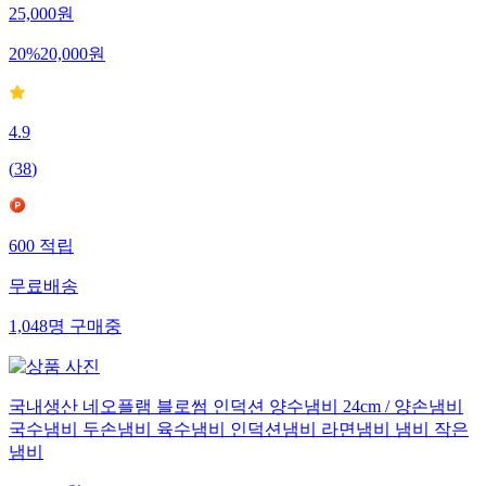
25,000
원
20
%
20,000
원
4.9
(
38
)
600
적립
무료배송
1,048
명
구매중
국내생산 네오플램 블로썸 인덕션 양수냄비 24cm / 양손냄비
국수냄비 두손냄비 육수냄비 인덕션냄비 라면냄비 냄비 작은
냄비