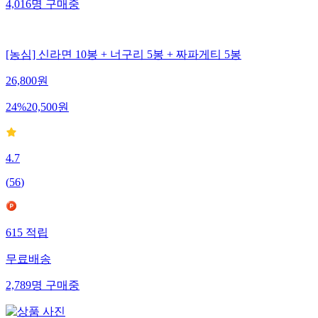
4,016
명
구매중
[농심] 신라면 10봉 + 너구리 5봉 + 짜파게티 5봉
26,800
원
24
%
20,500
원
4.7
(
56
)
615
적립
무료배송
2,789
명
구매중