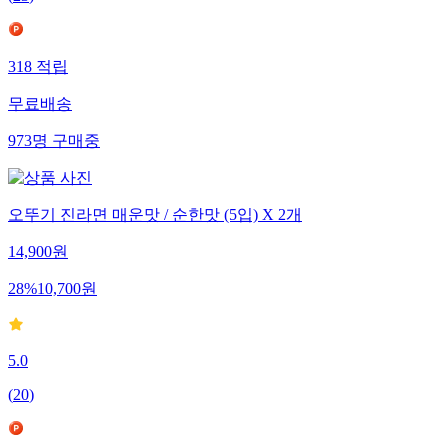
(
23
)
318
적립
무료배송
973
명
구매중
오뚜기 진라면 매운맛 / 순한맛 (5입) X 2개
14,900
원
28
%
10,700
원
5.0
(
20
)