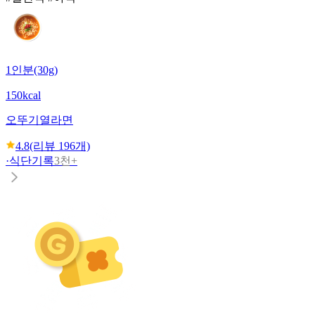
1인분(30g)
150kcal
오뚜기
열라면
4.8
(리뷰
196
개)
·
식단기록
3천+