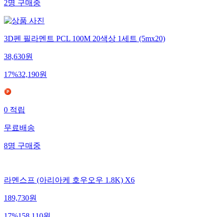
2
명
구매중
3D펜 필라멘트 PCL 100M 20색상 1세트 (5mx20)
38,630
원
17
%
32,190
원
0
적립
무료배송
8
명
구매중
라멘스프 (아리아케 호우오우 1.8K) X6
189,730
원