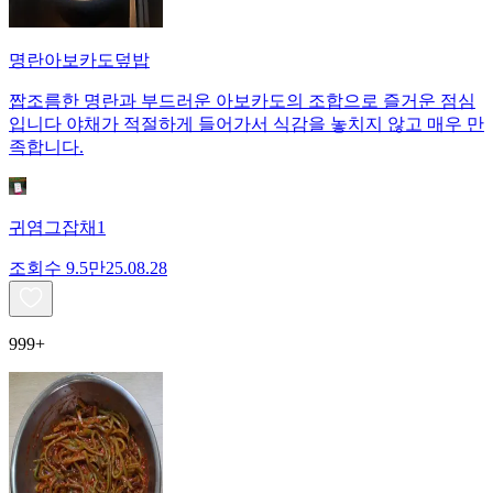
명란아보카도덮밥
짭조름한 명란과 부드러운 아보카도의 조합으로 즐거운 점심
입니다 야채가 적절하게 들어가서 식감을 놓치지 않고 매우 만
족합니다.
귀염그잡채1
조회수
9.5만
25.08.28
999+