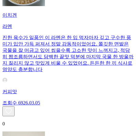
이치겐
라멘
진한 육수가 일품인 이 라멘은 한 입 먹자마자 깊고 구수한 풍
미가 입안 가득 퍼져서 정말 감동적이었어요. 쫄깃한 면발은
국물을 잘 머금고 있어 씹을수록 고소한 맛이 느껴지고, 적당
히 짭조름하면서도 담백한 끝맛 덕분에 마지막 국물 한 방울까
지 질리지 않고 맛있게 비울 수 있었어요. 든든한 한 끼 식사로
영양도 충분합니다
커피맛
조회수
69
26.03.05
0