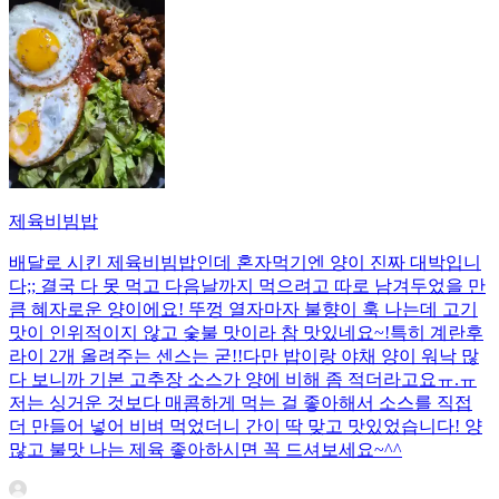
제육비빔밥
배달로 시킨 제육비빔밥인데 혼자먹기엔 양이 진짜 대박입니
다;; 결국 다 못 먹고 다음날까지 먹으려고 따로 남겨두었을 만
큼 혜자로운 양이에요! 뚜껑 열자마자 불향이 훅 나는데 고기
맛이 인위적이지 않고 숯불 맛이라 참 맛있네요~!특히 계란후
라이 2개 올려주는 센스는 굳!! ​다만 밥이랑 야채 양이 워낙 많
다 보니까 기본 고추장 소스가 양에 비해 좀 적더라고요ㅠ.ㅠ
저는 싱거운 것보다 매콤하게 먹는 걸 좋아해서 소스를 직접
더 만들어 넣어 비벼 먹었더니 간이 딱 맞고 맛있었습니다! 양
많고 불맛 나는 제육 좋아하시면 꼭 드셔보세요~^^