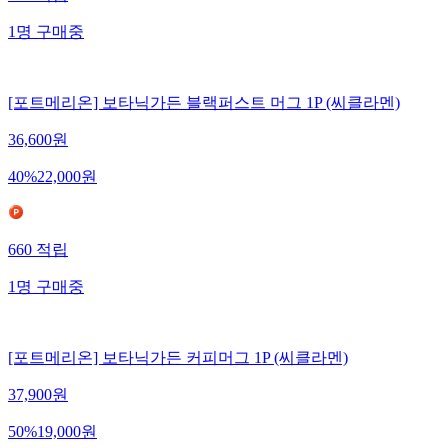
609
적립
1
명
구매중
[포트메리온] 보타닉가든 블랙퍼스트 머그 1P (씨클라멘)
36,600
원
40
%
22,000
원
660
적립
1
명
구매중
[포트메리온] 보타닉가든 커피머그 1P (씨클라멘)
37,900
원
50
%
19,000
원