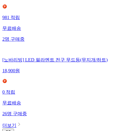
981
적립
무료배송
2
명
구매중
[노바리빙] LED 필라멘트 전구 무드등(무지개/하트)
18,900
원
0
적립
무료배송
26
명
구매중
더보기