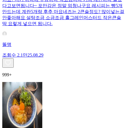
다고보면됩니다~ 포만감은 정말 엄청나구요 레시피는 빵5개
만드는데 계란5개랑 후추 마요네즈는 2큰술정도? 많이넣는걸
안좋아해요 설탕조금 소금조금 홀그레인머스터드 작은큰술
딱 요렇게 넣으면 됩니다.
똘맹
조회수
2.1만
25.08.29
999+