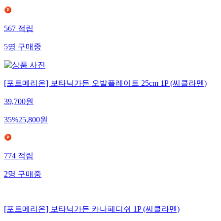
567
적립
5
명
구매중
[포트메리온] 보타닉가든 오발플레이트 25cm 1P (씨클라멘)
39,700
원
35
%
25,800
원
774
적립
2
명
구매중
[포트메리온] 보타닉가든 카나페디쉬 1P (씨클라멘)