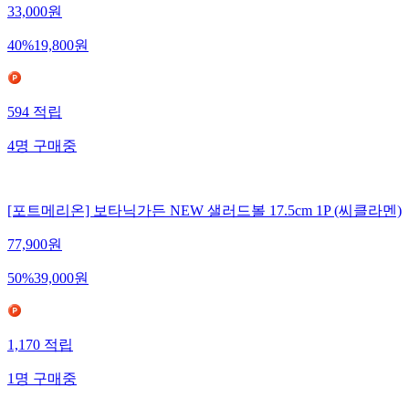
33,000
원
40
%
19,800
원
594
적립
4
명
구매중
[포트메리온] 보타닉가든 NEW 샐러드볼 17.5cm 1P (씨클라멘)
77,900
원
50
%
39,000
원
1,170
적립
1
명
구매중