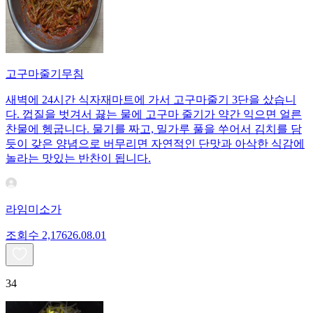
고구마줄기무침
새벽에 24시간 식자재마트에 가서 고구마줄기 3단을 샀습니
다. 껍질을 벗겨서 끓는 물에 고구마 줄기가 약간 익으면 얼른
찬물에 헹굽니다. 물기를 짜고, 밀가루 풀을 쑤어서 김치를 담
듯이 갖은 양념으로 버무리면 자연적인 단맛과 아삭한 식감에
놀라는 맛있는 반찬이 됩니다.
라임미소가
조회수
2,176
26.08.01
34