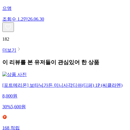
으앵
조회수
1.2만
26.06.30
182
더보기
이 리뷰를 본 유저들이 관심있어 한 상품
[포트메리온] 보타닉가든 미니사각디쉬(디퍼) 1P (씨클라멘)
8,000
원
30
%
5,600
원
168
적립