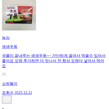
농심
생생우동
국물이 끝내주는 생생우동~~ 간단하게 끓여서 먹을수 있어서
좋아요 오뎅 추가하면 더 맛나서 전 항상 오뎅더 넣어서 먹어
요
소방돌이
조회수
35
25.12.21