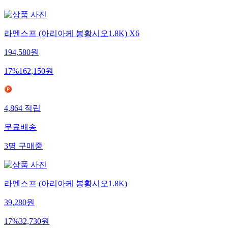
5
명
구매중
라멘스프 (아리아케 봉황시오1.8K) X6
194,580
원
17
%
162,150
원
4,864
적립
무료배송
3
명
구매중
라멘스프 (아리아케 봉황시오1.8K)
39,280
원
17
%
32,730
원