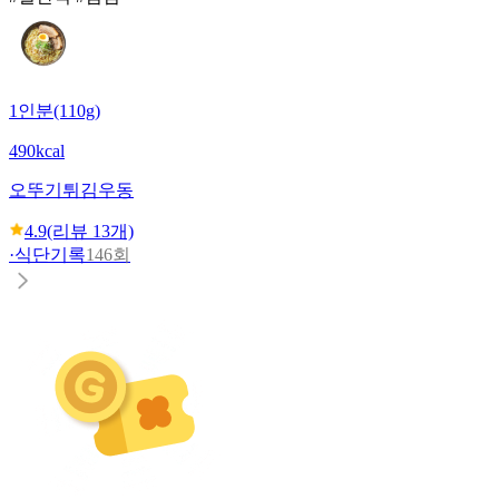
1인분(110g)
490kcal
오뚜기
튀김우동
4.9
(리뷰
13
개)
·
식단기록
146회