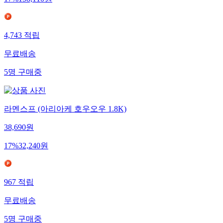
17
%
158,110
원
4,743
적립
무료배송
5
명
구매중
라멘스프 (아리아케 호우오우 1.8K)
38,690
원
17
%
32,240
원
967
적립
무료배송