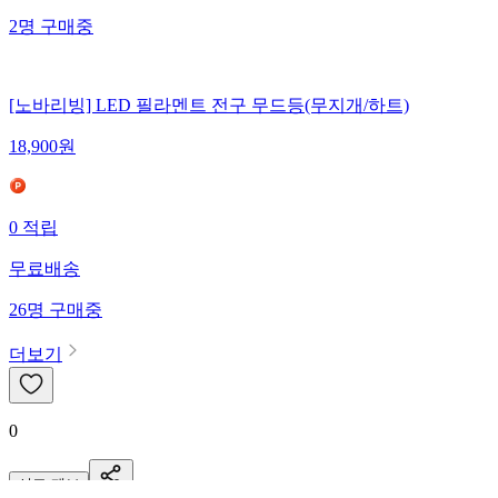
2
명
구매중
[노바리빙] LED 필라멘트 전구 무드등(무지개/하트)
18,900
원
0
적립
무료배송
26
명
구매중
더보기
0
신고·제보