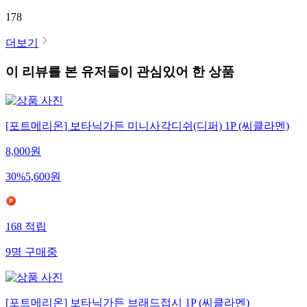
178
더보기
이 리뷰를 본 유저들이 관심있어 한 상품
[포트메리온] 보타닉가든 미니사각디쉬(디퍼) 1P (씨클라멘)
8,000
원
30
%
5,600
원
168
적립
9
명
구매중
[포트메리온] 보타닉가든 브래드접시 1P (씨클라멘)