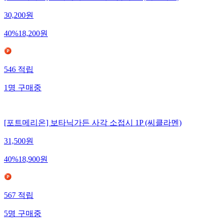
30,200
원
40
%
18,200
원
546
적립
1
명
구매중
[포트메리온] 보타닉가든 사각 소접시 1P (씨클라멘)
31,500
원
40
%
18,900
원
567
적립
5
명
구매중