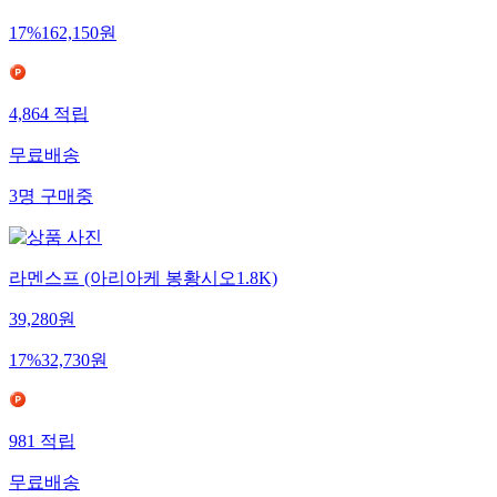
17
%
162,150
원
4,864
적립
무료배송
3
명
구매중
라멘스프 (아리아케 봉황시오1.8K)
39,280
원
17
%
32,730
원
981
적립
무료배송