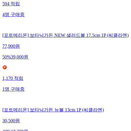
594
적립
4
명
구매중
[포트메리온] 보타닉가든 NEW 샐러드볼 17.5cm 1P (씨클라멘)
77,900
원
50
%
39,000
원
1,170
적립
1
명
구매중
[포트메리온] 보타닉가든 뉴볼 13cm 1P (씨클라멘)
30,500
원