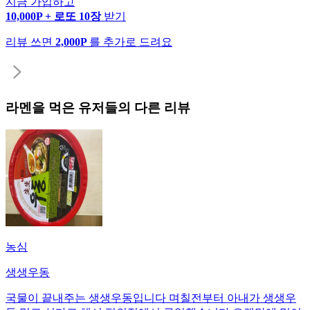
지금 가입하고
10,000P + 로또 10장
받기
리뷰 쓰면
2,000P
를 추가로 드려요
라멘
을 먹은 유저들의 다른 리뷰
농심
생생우동
국물이 끝내주는 생생우동입니다 며칠전부터 아내가 생생우