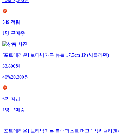
40
%
18,300
원
549
적립
1
명
구매중
[포트메리온] 보타닉가든 뉴볼 17.5cm 1P (씨클라멘)
33,800
원
40
%
20,300
원
609
적립
1
명
구매중
[포트메리온] 보타닉가든 블랙퍼스트 머그 1P (씨클라멘)