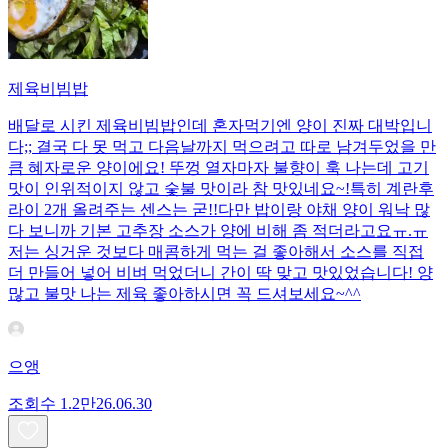
제육비빔밥
배달로 시킨 제육비빔밥인데 혼자먹기엔 양이 진짜 대박입니
다;; 결국 다 못 먹고 다음날까지 먹으려고 따로 남겨두었을 만
큼 혜자로운 양이에요! 뚜껑 열자마자 불향이 훅 나는데 고기
맛이 인위적이지 않고 숯불 맛이라 참 맛있네요~!특히 계란후
라이 2개 올려주는 센스는 굳!! ​다만 밥이랑 야채 양이 워낙 많
다 보니까 기본 고추장 소스가 양에 비해 좀 적더라고요ㅠ.ㅠ
저는 싱거운 것보다 매콤하게 먹는 걸 좋아해서 소스를 직접
더 만들어 넣어 비벼 먹었더니 간이 딱 맞고 맛있었습니다! 양
많고 불맛 나는 제육 좋아하시면 꼭 드셔보세요~^^
으앵
조회수
1.2만
26.06.30