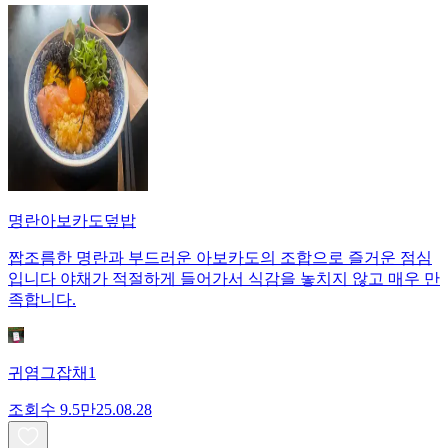
명란아보카도덮밥
짭조름한 명란과 부드러운 아보카도의 조합으로 즐거운 점심
입니다 야채가 적절하게 들어가서 식감을 놓치지 않고 매우 만
족합니다.
귀염그잡채1
조회수
9.5만
25.08.28