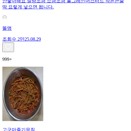
안좋아해요 설탕조금 소금조금 홀그레인머스터드 작은큰술
딱 요렇게 넣으면 됩니다.
똘맹
조회수
2만
25.08.29
999+
고구마줄기무침