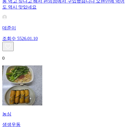
동 먹고 싶다고 해서 편의점에서 구입했습니다 오랜만에 먹어
도 역시 맛있네요
데준이
조회수
55
26.01.10
0
농심
생생우동