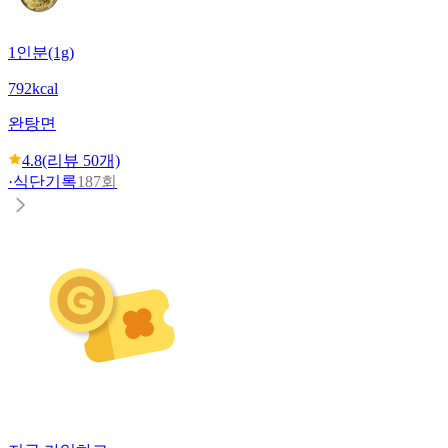
1인분(1g)
792kcal
완탕면
4.8
(리뷰
50
개)
·
식단기록
187회