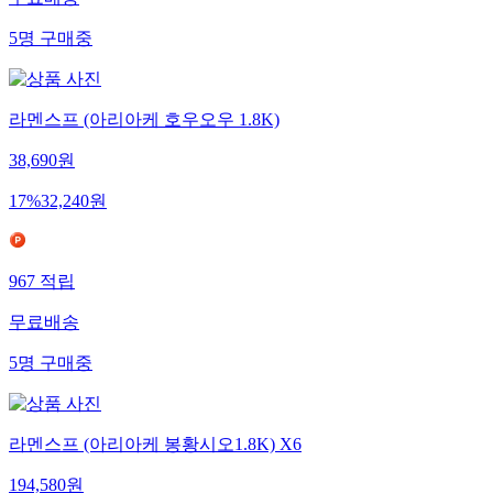
무료배송
5
명
구매중
라멘스프 (아리아케 호우오우 1.8K)
38,690
원
17
%
32,240
원
967
적립
무료배송
5
명
구매중
라멘스프 (아리아케 봉황시오1.8K) X6
194,580
원