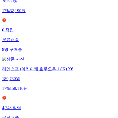
38,630
원
17
%
32,190
원
0
적립
무료배송
8
명
구매중
라멘스프 (아리아케 호우오우 1.8K) X6
189,730
원
17
%
158,110
원
4,743
적립