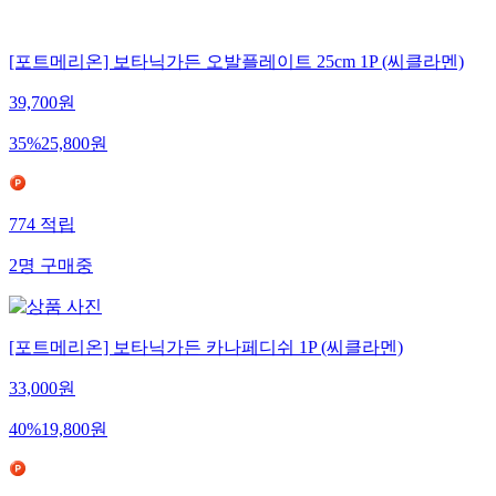
[포트메리온] 보타닉가든 오발플레이트 25cm 1P (씨클라멘)
39,700
원
35
%
25,800
원
774
적립
2
명
구매중
[포트메리온] 보타닉가든 카나페디쉬 1P (씨클라멘)
33,000
원
40
%
19,800
원