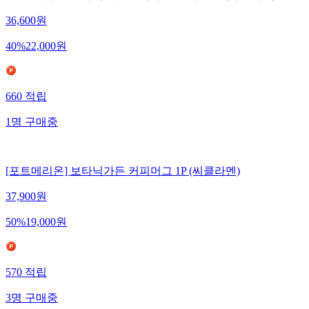
36,600
원
40
%
22,000
원
660
적립
1
명
구매중
[포트메리온] 보타닉가든 커피머그 1P (씨클라멘)
37,900
원
50
%
19,000
원
570
적립
3
명
구매중