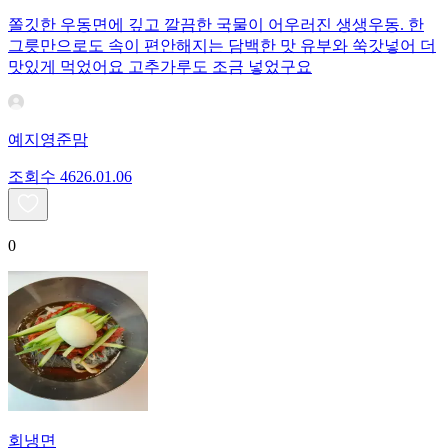
쫄깃한 우동면에 깊고 깔끔한 국물이 어우러진 생생우동. 한
그릇만으로도 속이 편안해지는 담백한 맛 유부와 쑥갓넣어 더
맛있게 먹었어요 고추가루도 조금 넣었구요
예지영준맘
조회수
46
26.01.06
0
회냉면