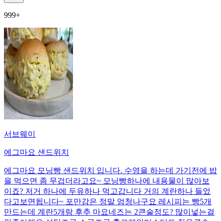
999+
서브웨이
에그마요 샌드위치
에그마요 모닝빵 샌드위치 입니다. 수영을 하는데 가기전에 밥
을 먹으면 좀 무겁더라고요~ 모닝빵하나에 내용물이 많아보
이죠? 저거 하나에 두유하나 먹고갑니다 거의 계란하나 들었
다고보면됩니다~ 포만감은 정말 엄청나구요 레시피는 빵5개
만드는데 계란5개랑 후추 마요네즈는 2큰술정도? 많이넣는걸