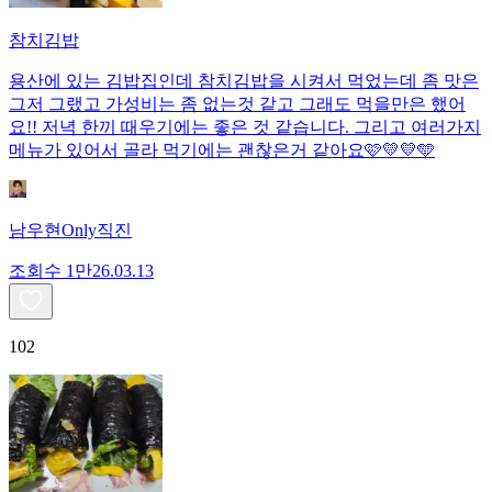
참치김밥
용산에 있는 김밥집인데 참치김밥을 시켜서 먹었는데 좀 맛은
그저 그랬고 가성비는 좀 없는것 같고 그래도 먹을만은 했어
요!! 저녁 한끼 때우기에는 좋은 것 같습니다. 그리고 여러가지
메뉴가 있어서 골라 먹기에는 괜찮은거 같아요🩷💛💛🩵
남우현Only직진
조회수
1만
26.03.13
102