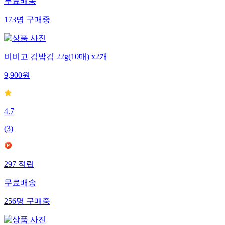
무료배송
173
명
구매중
비비고 김밥김 22g(10매) x2개
9,900
원
4.7
(
3
)
297
적립
무료배송
256
명
구매중