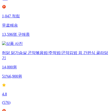
1,047
적립
무료배송
13,596
명
구매중
허닭 닭가슴살 곤약볶음밥/주먹밥/곤약김밥 외 간편식 골라담
기
14,000
원
51
%
6,900
원
4.8
(
576
)