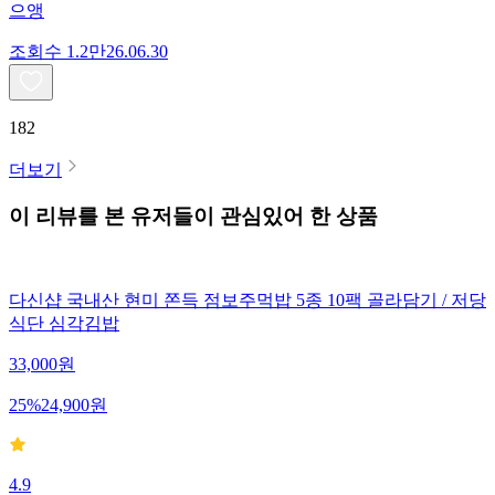
으앵
조회수
1.2만
26.06.30
182
더보기
이 리뷰를 본 유저들이 관심있어 한 상품
다신샵 국내산 현미 쫀득 점보주먹밥 5종 10팩 골라담기 / 저당
식단 심각김밥
33,000
원
25
%
24,900
원
4.9