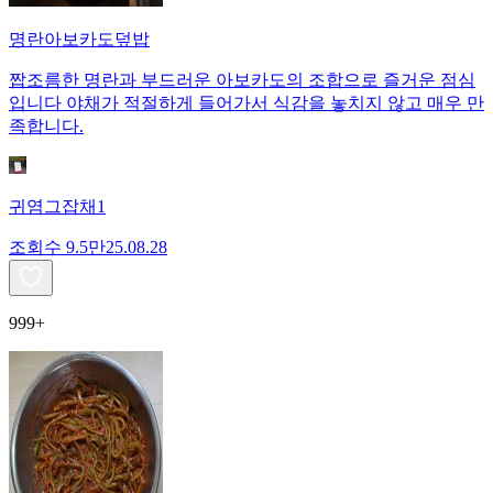
명란아보카도덮밥
짭조름한 명란과 부드러운 아보카도의 조합으로 즐거운 점심
입니다 야채가 적절하게 들어가서 식감을 놓치지 않고 매우 만
족합니다.
귀염그잡채1
조회수
9.5만
25.08.28
999+