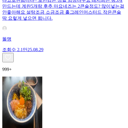
다고보면됩니다~ 포만감은 정말 엄청나구요 레시피는 빵5개
만드는데 계란5개랑 후추 마요네즈는 2큰술정도? 많이넣는걸
안좋아해요 설탕조금 소금조금 홀그레인머스터드 작은큰술
딱 요렇게 넣으면 됩니다.
똘맹
조회수
2.1만
25.08.29
999+