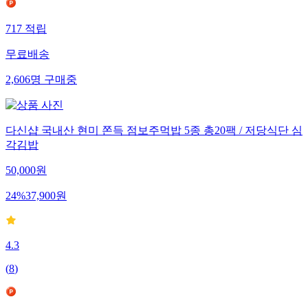
717
적립
무료배송
2,606
명
구매중
다신샵 국내산 현미 쫀득 점보주먹밥 5종 총20팩 / 저당식단 심
각김밥
50,000
원
24
%
37,900
원
4.3
(
8
)