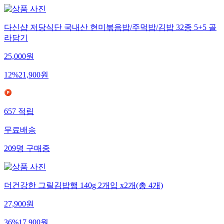
다신샵 저당식단 국내산 현미볶음밥/주먹밥/김밥 32종 5+5 골
라담기
25,000
원
12
%
21,900
원
657
적립
무료배송
209
명
구매중
더건강한 그릴김밥햄 140g 2개입 x2개(총 4개)
27,900
원