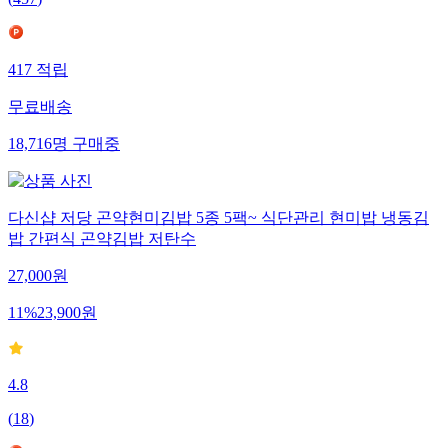
(
457
)
417
적립
무료배송
18,716
명
구매중
다신샵 저당 곤약현미김밥 5종 5팩~ 식단관리 현미밥 냉동김
밥 간편식 곤약김밥 저탄수
27,000
원
11
%
23,900
원
4.8
(
18
)