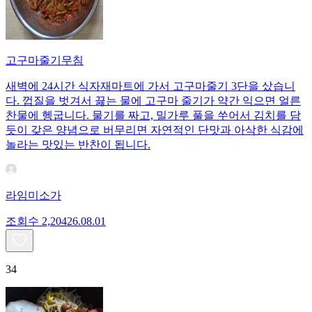
고구마줄기무침
새벽에 24시간 식자재마트에 가서 고구마줄기 3단을 샀습니
다. 껍질을 벗겨서 끓는 물에 고구마 줄기가 약간 익으면 얼른
찬물에 헹굽니다. 물기를 짜고, 밀가루 풀을 쑤어서 김치를 담
듯이 갖은 양념으로 버무리면 자연적인 단맛과 아삭한 식감에
놀라는 맛있는 반찬이 됩니다.
라임미소가
조회수
2,204
26.08.01
34