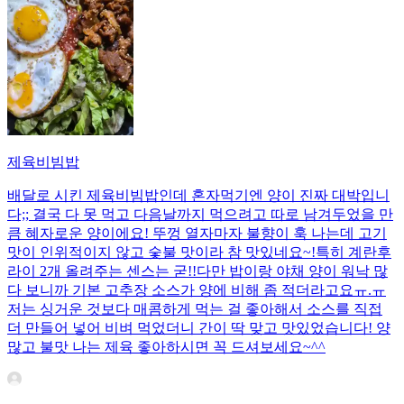
제육비빔밥
배달로 시킨 제육비빔밥인데 혼자먹기엔 양이 진짜 대박입니
다;; 결국 다 못 먹고 다음날까지 먹으려고 따로 남겨두었을 만
큼 혜자로운 양이에요! 뚜껑 열자마자 불향이 훅 나는데 고기
맛이 인위적이지 않고 숯불 맛이라 참 맛있네요~!특히 계란후
라이 2개 올려주는 센스는 굳!! ​다만 밥이랑 야채 양이 워낙 많
다 보니까 기본 고추장 소스가 양에 비해 좀 적더라고요ㅠ.ㅠ
저는 싱거운 것보다 매콤하게 먹는 걸 좋아해서 소스를 직접
더 만들어 넣어 비벼 먹었더니 간이 딱 맞고 맛있었습니다! 양
많고 불맛 나는 제육 좋아하시면 꼭 드셔보세요~^^