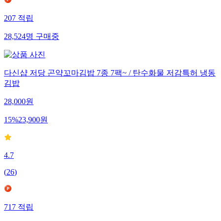
207
적립
28,524
명
구매중
다신샵 저당 곤약꼬마김밥 7종 7팩~ / 탄수화물 저감특허 냉동
김밥
28,000
원
15
%
23,900
원
4.7
(
26
)
717
적립