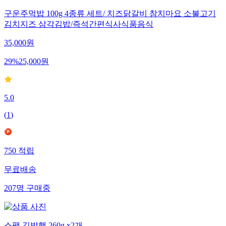
구운주먹밥 100g 4종류 세트/ 치즈닭갈비 참치마요 소불고기
김치지즈 삼각김밥/즉석간편식사식품음식
35,000
원
29
%
25,000
원
5.0
(
1
)
750
적립
무료배송
207
명
구매중