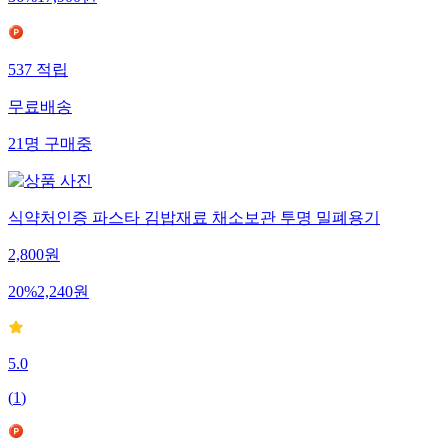
36
%
17,900
원
537
적립
무료배송
21
명
구매중
식약처인증 파스타 김밥재료 채소보관 투명 밀폐용기
2,800
원
20
%
2,240
원
5.0
(
1
)