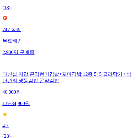
(
18
)
747
적립
무료배송
2,906
명
구매중
다신샵 저당 곤약현미김밥+꼬마김밥 12종 5+5 골라담기 / 식
단관리 냉동김밥 곤약김밥
40,000
원
13
%
34,900
원
4.7
(
28
)