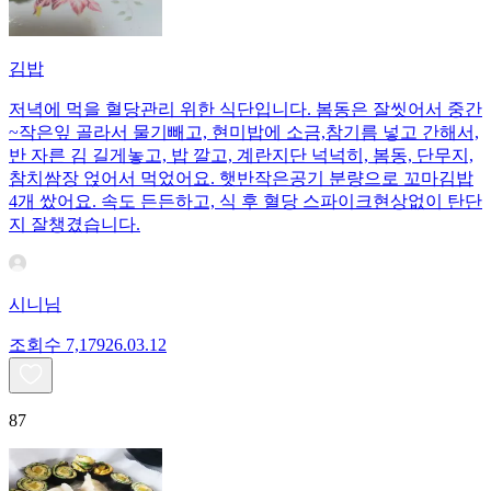
김밥
저녁에 먹을 혈당관리 위한 식단입니다. 봄동은 잘씻어서 중간
~작은잎 골라서 물기빼고, 현미밥에 소금,참기름 넣고 간해서,
반 자른 김 길게놓고, 밥 깔고, 계란지단 넉넉히, 봄동, 단무지,
참치쌈장 얹어서 먹었어요. 햇반작은공기 분량으로 꼬마김밥
4개 쌌어요. 속도 든든하고, 식 후 혈당 스파이크현상없이 탄단
지 잘챙겼습니다.
시니님
조회수
7,179
26.03.12
87