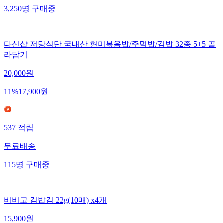
3,250
명
구매중
다신샵 저당식단 국내산 현미볶음밥/주먹밥/김밥 32종 5+5 골
라담기
20,000
원
11
%
17,900
원
537
적립
무료배송
115
명
구매중
비비고 김밥김 22g(10매) x4개
15,900
원