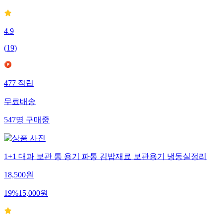
4.9
(
19
)
477
적립
무료배송
547
명
구매중
1+1 대파 보관 통 용기 파통 김밥재료 보관용기 냉동실정리
18,500
원
19
%
15,000
원