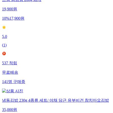
스팸 김밥햄 260g x2개
19,900
원
10
%
17,900
원
5.0
(
1
)
537
적립
무료배송
141
명
구매중
냉동김밥 230g 4종류 세트/ 야채 당근 유부비건 참치마요김밥
35,000
원