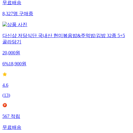
무료배송
8,327
명
구매중
다신샵 저당식단 국내산 현미볶음밥&주먹밥/김밥 32종 5+5
골라담기
20,000
원
6
%
18,900
원
4.6
(
13
)
567
적립
무료배송