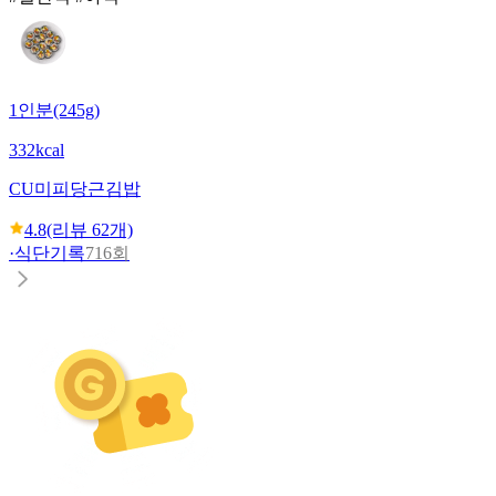
1인분(245g)
332kcal
CU
미피당근김밥
4.8
(리뷰
62
개)
·
식단기록
716회