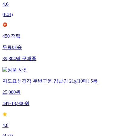
4.6
(
643
)
450
적립
무료배송
39,804
명
구매중
지도표성경김 두번구운 김밥김 21g(10매) 5봉
25,000
원
44
%
13,900
원
4.8