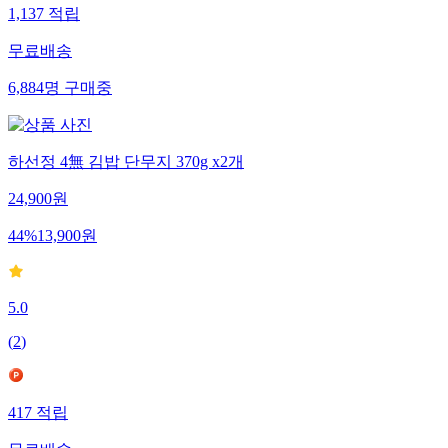
1,137
적립
무료배송
6,884
명
구매중
하선정 4無 김밥 단무지 370g x2개
24,900
원
44
%
13,900
원
5.0
(
2
)
417
적립