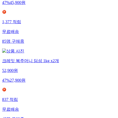
47
%
45,900
원
1,377
적립
무료배송
85
명
구매중
크레잇 복주머니 딤섬 1kg x2개
52,900
원
47
%
27,900
원
837
적립
무료배송