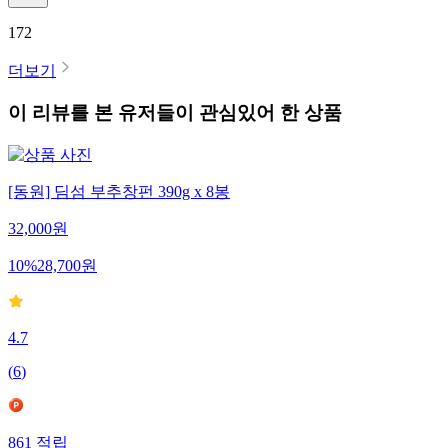
172
더보기
이 리뷰를 본 유저들이 관심있어 한 상품
[동원] 딤섬 부추창펀 390g x 8봉
32,000
원
10
%
28,700
원
4.7
(
6
)
861
적립