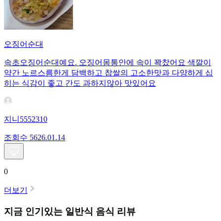
오징어순대
속초오징어순대예요. 오징어몸통안에 속이 꽉찼어요 색깔이
약간 노르스름한게 담백하고 찹쌀의 고소한맛과 다양하게 십
히는 식감이 좋고 간도 과하지않아 맛있어요
지니5552310
조회수
56
26.01.14
0
더보기
지금 인기있는
일반식
음식 리뷰