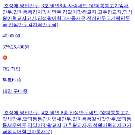
[조정애 명인만두] 3호 명인8종 사랑세트 (얇피통통고기잎새
만두,얇피통통김치잎새만두,김말이맛왕교자,고추왕교자,딤섬
왕어혈교자고기,딤섬왕어혈교자통새우,진심만두고기떡만두
국,진심만두김치떡만두국)
40,000
원
37
%
25,400
원
762
적립
무료배송
19
명
구매중
[조정애 명인만두] 4호 명인 8종 인생만두세트 (얇피통통고기
잎새만두,얇피통통김치잎새만두,얇피통통갈비맛만두,얇피통
통새우만두,김말이맛왕교자,고추왕교자,딤섬왕어혈교자고기,
딤섬왕어혈교자통새우)