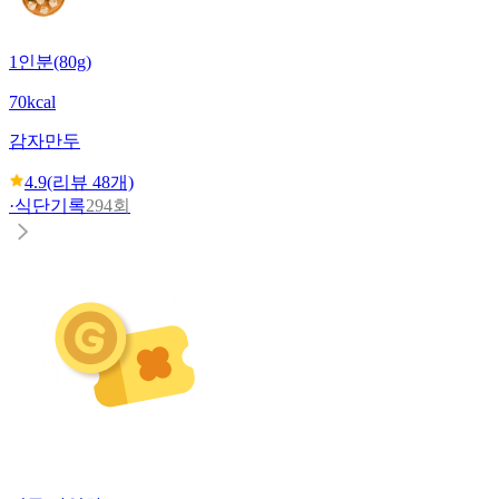
1인분(80g)
70kcal
감자만두
4.9
(리뷰
48
개)
·
식단기록
294회