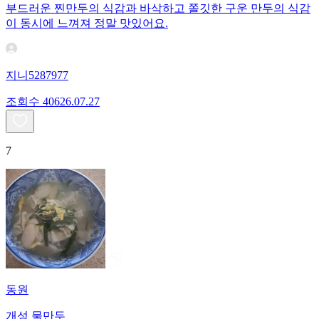
부드러운 찐만두의 식감과 바삭하고 쫄깃한 구운 만두의 식감
이 동시에 느껴져 정말 맛있어요.
지니5287977
조회수
406
26.07.27
7
동원
개성 물만두