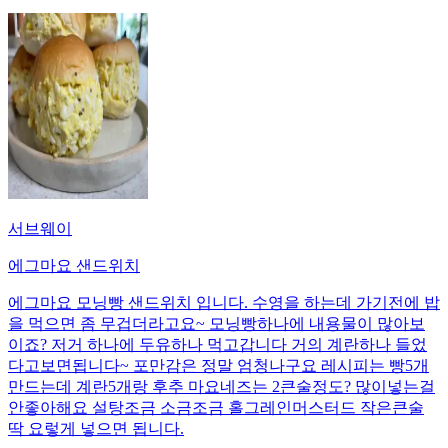
서브웨이
에그마요 샌드위치
에그마요 모닝빵 샌드위치 입니다. 수영을 하는데 가기전에 밥
을 먹으면 좀 무겁더라고요~ 모닝빵하나에 내용물이 많아보
이죠? 저거 하나에 두유하나 먹고갑니다 거의 계란하나 들었
다고보면됩니다~ 포만감은 정말 엄청나구요 레시피는 빵5개
만드는데 계란5개랑 후추 마요네즈는 2큰술정도? 많이넣는걸
안좋아해요 설탕조금 소금조금 홀그레인머스터드 작은큰술
딱 요렇게 넣으면 됩니다.