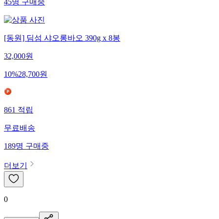
45
명
구매중
[동원] 딤섬 샤오롱바오 390g x 8봉
32,000
원
10
%
28,700
원
861
적립
무료배송
189
명
구매중
더보기
0