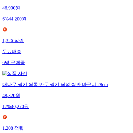
46,900
원
6
%
44,200
원
1,326
적립
무료배송
6
명
구매중
대나무 찜기 찜통 만두 찜기 딤섬 찜판 바구니 28cm
48,320
원
17
%
40,270
원
1,208
적립