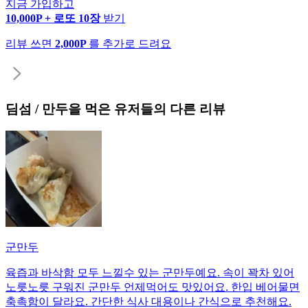
지금 가입하고
10,000P + 로또 10장
받기
리뷰 쓰면
2,000P
를 추가로 드려요
딤섬 / 만두
을 먹은 유저들의 다른 리뷰
군만두
육즙과 바삭함 모두 느낄수 있는 군만두예요. 속이 꽉차 있어
노릇노릇 구워진 군만두 언제먹어도 맛있어요. 한입 베어물면
축촉함이 달라요. 간단한 식사 대용이나 간식으로 추천해요.