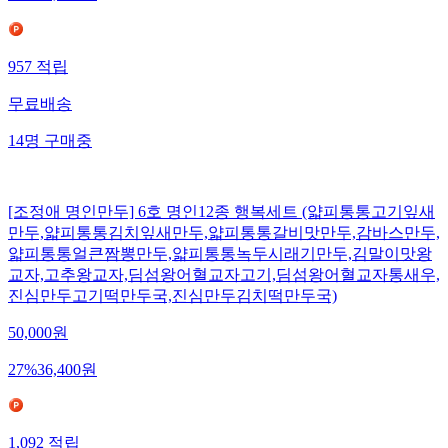
957
적립
무료배송
14
명
구매중
[조정애 명인만두] 6호 명인12종 행복세트 (얇피통통고기잎새
만두,얇피통통김치잎새만두,얇피통통갈비맛만두,감바스만두,
얇피통통얼큰짬뽕만두,얇피통통녹두시래기만두,김말이맛왕
교자,고추왕교자,딤섬왕어혈교자고기,딤섬왕어혈교자통새우,
진심만두고기떡만두국,진심만두김치떡만두국)
50,000
원
27
%
36,400
원
1,092
적립