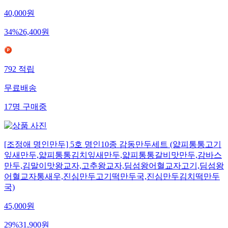
40,000
원
34
%
26,400
원
792
적립
무료배송
17
명
구매중
[조정애 명인만두] 5호 명인10종 감동만두세트 (얇피통통고기
잎새만두,얇피통통김치잎새만두,얇피통통갈비맛만두,감바스
만두,김말이맛왕교자,고추왕교자,딤섬왕어혈교자고기,딤섬왕
어혈교자통새우,진심만두고기떡만두국,진심만두김치떡만두
국)
45,000
원
29
%
31,900
원