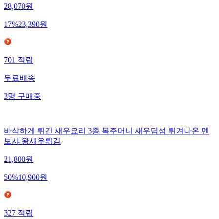
28,070
원
17
%
23,390
원
701
적립
무료배송
3
명
구매중
바삭하게 튀긴 새우요리 3종 복주머니 새우딤섬 튀겨나온 멘
보샤 왕새우튀김
21,800
원
50
%
10,900
원
327
적립