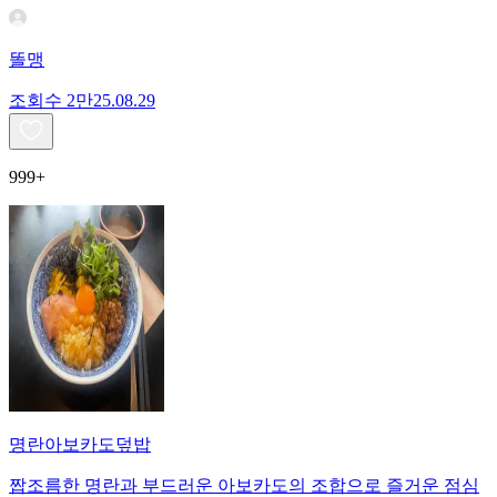
똘맹
조회수
2만
25.08.29
999+
명란아보카도덮밥
짭조름한 명란과 부드러운 아보카도의 조합으로 즐거운 점심