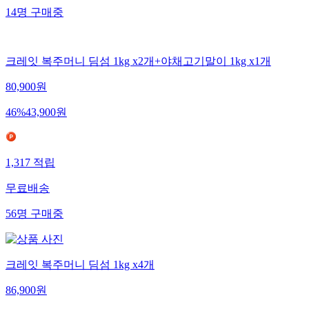
14
명
구매중
크레잇 복주머니 딤섬 1kg x2개+야채고기말이 1kg x1개
80,900
원
46
%
43,900
원
1,317
적립
무료배송
56
명
구매중
크레잇 복주머니 딤섬 1kg x4개
86,900
원