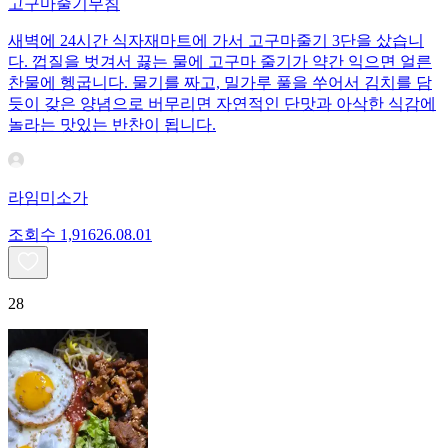
고구마줄기무침
새벽에 24시간 식자재마트에 가서 고구마줄기 3단을 샀습니
다. 껍질을 벗겨서 끓는 물에 고구마 줄기가 약간 익으면 얼른
찬물에 헹굽니다. 물기를 짜고, 밀가루 풀을 쑤어서 김치를 담
듯이 갖은 양념으로 버무리면 자연적인 단맛과 아삭한 식감에
놀라는 맛있는 반찬이 됩니다.
라임미소가
조회수
1,916
26.08.01
28