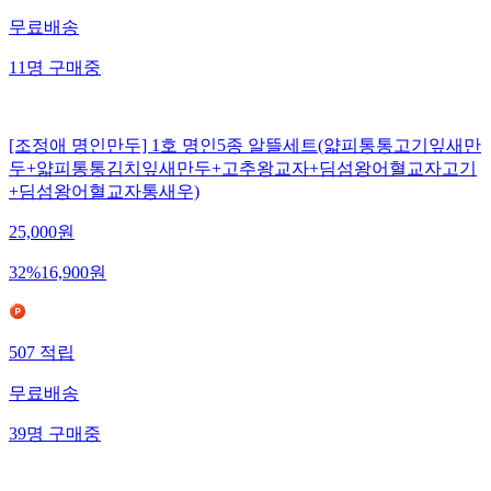
무료배송
11
명
구매중
[조정애 명인만두] 1호 명인5종 알뜰세트(얇피통통고기잎새만
두+얇피통통김치잎새만두+고추왕교자+딤섬왕어혈교자고기
+딤섬왕어혈교자통새우)
25,000
원
32
%
16,900
원
507
적립
무료배송
39
명
구매중