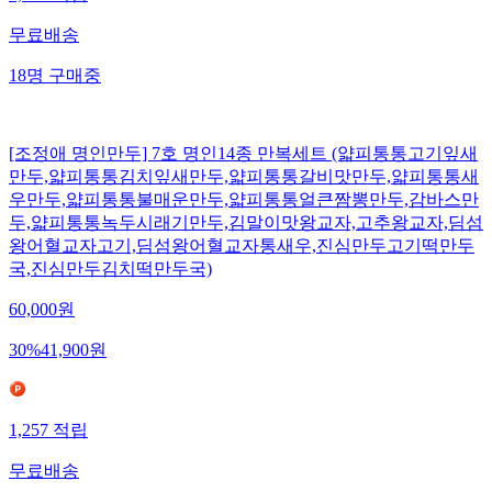
무료배송
18
명
구매중
[조정애 명인만두] 7호 명인14종 만복세트 (얇피통통고기잎새
만두,얇피통통김치잎새만두,얇피통통갈비맛만두,얇피통통새
우만두,얇피통통불매운만두,얇피통통얼큰짬뽕만두,감바스만
두,얇피통통녹두시래기만두,김말이맛왕교자,고추왕교자,딤섬
왕어혈교자고기,딤섬왕어혈교자통새우,진심만두고기떡만두
국,진심만두김치떡만두국)
60,000
원
30
%
41,900
원
1,257
적립
무료배송