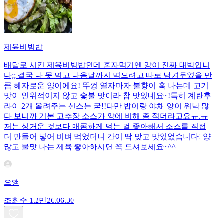
제육비빔밥
배달로 시킨 제육비빔밥인데 혼자먹기엔 양이 진짜 대박입니
다;; 결국 다 못 먹고 다음날까지 먹으려고 따로 남겨두었을 만
큼 혜자로운 양이에요! 뚜껑 열자마자 불향이 훅 나는데 고기
맛이 인위적이지 않고 숯불 맛이라 참 맛있네요~!특히 계란후
라이 2개 올려주는 센스는 굳!! ​다만 밥이랑 야채 양이 워낙 많
다 보니까 기본 고추장 소스가 양에 비해 좀 적더라고요ㅠ.ㅠ
저는 싱거운 것보다 매콤하게 먹는 걸 좋아해서 소스를 직접
더 만들어 넣어 비벼 먹었더니 간이 딱 맞고 맛있었습니다! 양
많고 불맛 나는 제육 좋아하시면 꼭 드셔보세요~^^
으앵
조회수
1.2만
26.06.30