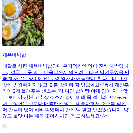
제육비빔밥
배달로 시킨 제육비빔밥인데 혼자먹기엔 양이 진짜 대박입니
다;; 결국 다 못 먹고 다음날까지 먹으려고 따로 남겨두었을 만
큼 혜자로운 양이에요! 뚜껑 열자마자 불향이 훅 나는데 고기
맛이 인위적이지 않고 숯불 맛이라 참 맛있네요~!특히 계란후
라이 2개 올려주는 센스는 굳!! ​다만 밥이랑 야채 양이 워낙 많
다 보니까 기본 고추장 소스가 양에 비해 좀 적더라고요ㅠ.ㅠ
저는 싱거운 것보다 매콤하게 먹는 걸 좋아해서 소스를 직접
더 만들어 넣어 비벼 먹었더니 간이 딱 맞고 맛있었습니다! 양
많고 불맛 나는 제육 좋아하시면 꼭 드셔보세요~^^