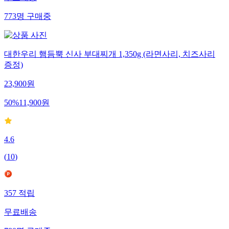
773
명
구매중
대한우리 햄듬뿍 신사 부대찌개 1,350g (라면사리, 치즈사리
증정)
23,900
원
50
%
11,900
원
4.6
(
10
)
357
적립
무료배송