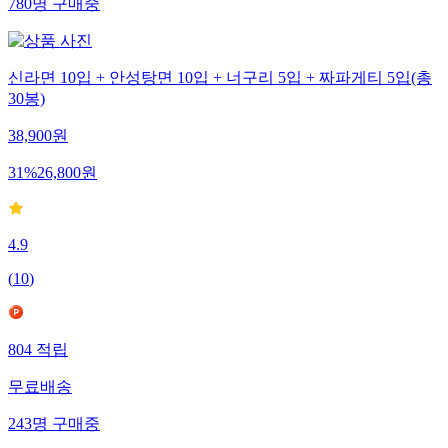
780
명
구매중
신라면 10입 + 안성탕면 10입 + 너구리 5입 + 짜파게티 5입(총
30봉)
38,900
원
31
%
26,800
원
4.9
(
10
)
804
적립
무료배송
243
명
구매중