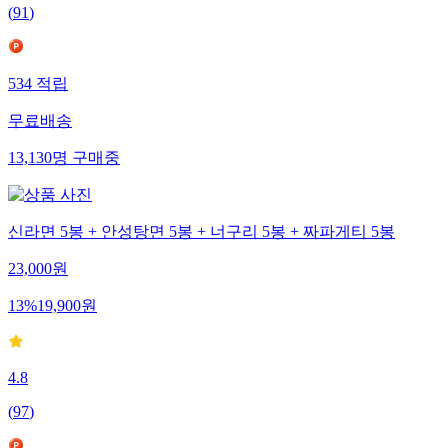
(
91
)
534
적립
무료배송
13,130
명
구매중
신라면 5봉 + 안성탕면 5봉 + 너구리 5봉 + 짜파게티 5봉
23,000
원
13
%
19,900
원
4.8
(
97
)