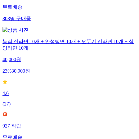
무료배송
808
명
구매중
농심 신라면 10개 + 안성탕면 10개 + 오뚜기 진라면 10개 + 삼
양라면 10개
40,000
원
23
%
30,900
원
4.6
(
27
)
927
적립
무료배송