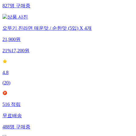
827
명
구매중
오뚜기 진라면 매운맛 / 순한맛 (5입) X 4개
21,900
원
21
%
17,200
원
4.8
(
20
)
516
적립
무료배송
488
명
구매중