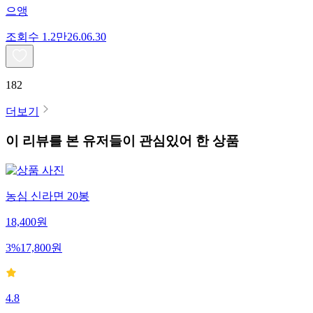
으앵
조회수
1.2만
26.06.30
182
더보기
이 리뷰를 본 유저들이 관심있어 한 상품
농심 신라면 20봉
18,400
원
3
%
17,800
원
4.8