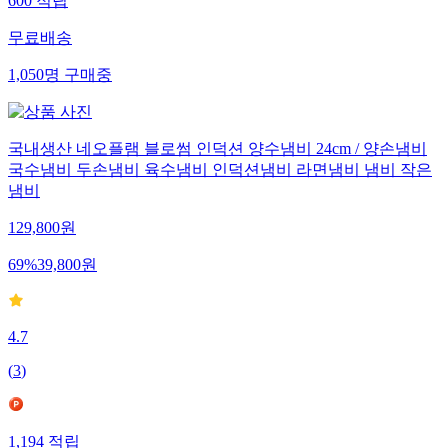
600
적립
무료배송
1,050
명
구매중
국내생산 네오플램 블로썸 인덕션 양수냄비 24cm / 양손냄비
국수냄비 두손냄비 육수냄비 인덕션냄비 라면냄비 냄비 작은
냄비
129,800
원
69
%
39,800
원
4.7
(
3
)
1,194
적립