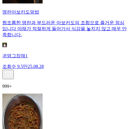
명란아보카도덮밥
짭조름한 명란과 부드러운 아보카도의 조합으로 즐거운 점심
입니다 야채가 적절하게 들어가서 식감을 놓치지 않고 매우 만
족합니다.
귀염그잡채1
조회수
9.5만
25.08.28
999+