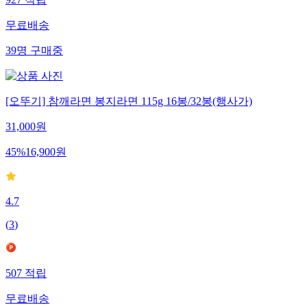
무료배송
39
명
구매중
[오뚜기] 참깨라면 봉지라면 115g 16봉/32봉(행사가)
31,000
원
45
%
16,900
원
4.7
(
3
)
507
적립
무료배송