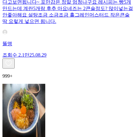
다고보면됩니다~ 포만감은 정말 엄청나구요 레시피는 빵5개
만드는데 계란5개랑 후추 마요네즈는 2큰술정도? 많이넣는걸
안좋아해요 설탕조금 소금조금 홀그레인머스터드 작은큰술
딱 요렇게 넣으면 됩니다.
똘맹
조회수
2.1만
25.08.29
999+