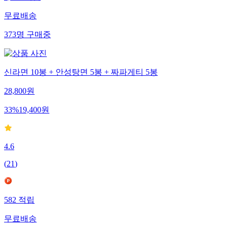
무료배송
373
명
구매중
신라면 10봉 + 안성탕면 5봉 + 짜파게티 5봉
28,800
원
33
%
19,400
원
4.6
(
21
)
582
적립
무료배송