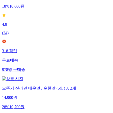
18
%
10,600
원
4.8
(
24
)
318
적립
무료배송
978
명
구매중
오뚜기 진라면 매운맛 / 순한맛 (5입) X 2개
14,900
원
28
%
10,700
원