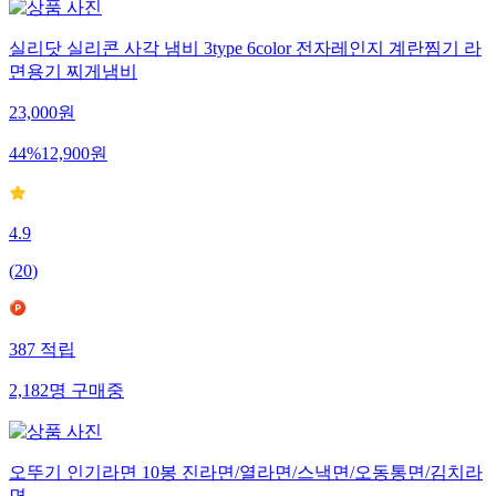
실리닷 실리콘 사각 냄비 3type 6color 전자레인지 계란찜기 라
면용기 찌게냄비
23,000
원
44
%
12,900
원
4.9
(
20
)
387
적립
2,182
명
구매중
오뚜기 인기라면 10봉 진라면/열라면/스낵면/오동통면/김치라
면