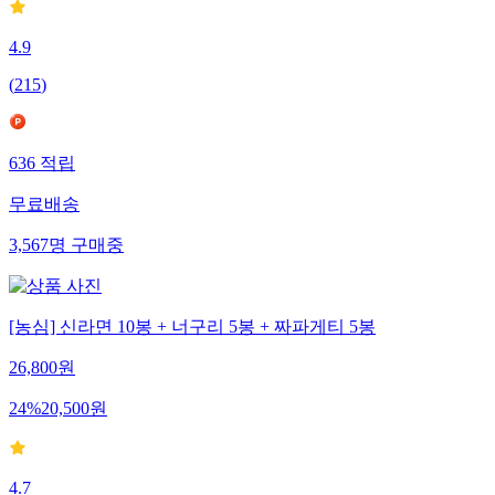
4.9
(
215
)
636
적립
무료배송
3,567
명
구매중
[농심] 신라면 10봉 + 너구리 5봉 + 짜파게티 5봉
26,800
원
24
%
20,500
원
4.7