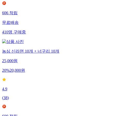
606
적립
무료배송
410
명
구매중
농심 신라면 10개 + 너구리 10개
25,000
원
20
%
20,000
원
4.9
(
38
)