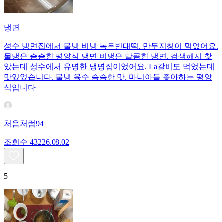
냉면
성수 냉면집에서 물냉 비냉 녹두빈대떡. 만두지칭이 먹었어요.
물냉은 슴슴한 평양식 냉면 비냉은 달콤한 냉면. 검색해서 찿
았는데 성수에서 유명한 냉명집이었어요. La갈비도 먹었는데
맛있었습니다. 물냉 육수 슴슴한 맛. 마니아들 좋아하는 평양
식입니다
처음처럼94
조회수
432
26.08.02
5