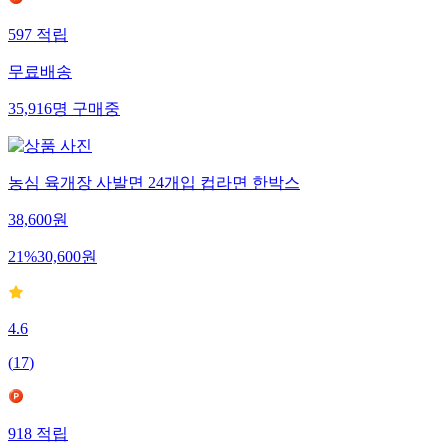
597
적립
무료배송
35,916
명
구매중
농심 육개장 사발면 24개입 컵라면 한박스
38,600
원
21
%
30,600
원
4.6
(
17
)
918
적립