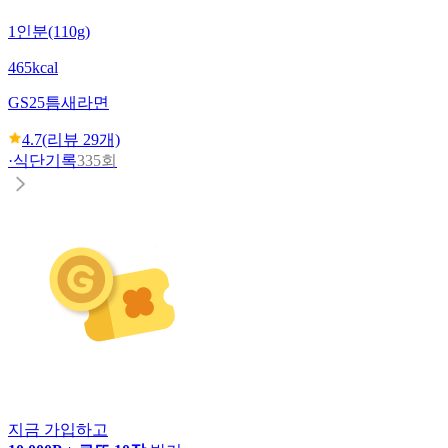
1인분(110g)
465kcal
GS25
틈새라면
4.7
(리뷰
29
개)
·
식단기록
335회
지금 가입하고