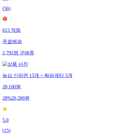
(
56
)
615
적립
무료배송
2,791
명
구매중
농심 신라면 15개 + 짜파게티 5개
28,100
원
28
%
20,200
원
5.0
(
15
)