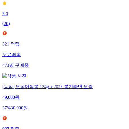
5.0
(
20
)
321
적립
무료배송
473
명
구매중
[농심] 오징어짬뽕 124g x 20개 봉지라면 오짬
49,000
원
37
%
30,900
원
927
적립