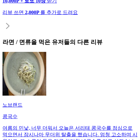
10,000P + 로또 10장
받기
리뷰 쓰면
2,000P
를 추가로 드려요
라면 / 면류
을 먹은 유저들의 다른 리뷰
노브랜드
콩국수
여름의 민낯, 너무 더워서 오늘은 서리태 콩국수를 점심으로
먹으면서 잠시나마 무더위 탈출을 했습니다. 엄청 고소하며 시