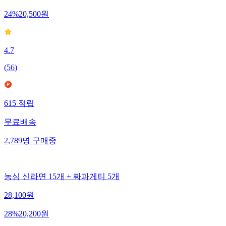
24
%
20,500
원
4.7
(
56
)
615
적립
무료배송
2,789
명
구매중
농심 신라면 15개 + 짜파게티 5개
28,100
원
28
%
20,200
원