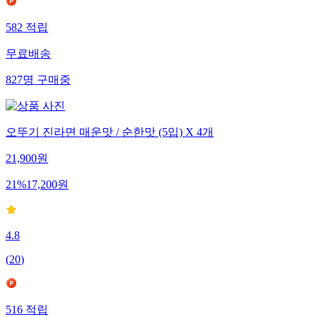
582
적립
무료배송
827
명
구매중
오뚜기 진라면 매운맛 / 순한맛 (5입) X 4개
21,900
원
21
%
17,200
원
4.8
(
20
)
516
적립