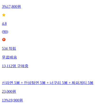
3
%
17,800
원
4.8
(
90
)
534
적립
무료배송
13,112
명
구매중
신라면 5봉 + 안성탕면 5봉 + 너구리 5봉 + 짜파게티 5봉
23,000
원
13
%
19,900
원