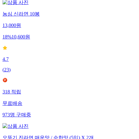
농심 신라면 10봉
13,000
원
18
%
10,600
원
4.7
(
23
)
318
적립
무료배송
973
명
구매중