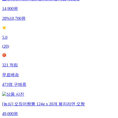
오뚜기 진라면 매운맛 / 순한맛 (5입) X 2개
14,900
원
28
%
10,700
원
5.0
(
20
)
321
적립
무료배송
473
명
구매중
[농심] 오징어짬뽕 124g x 20개 봉지라면 오짬
49,000
원