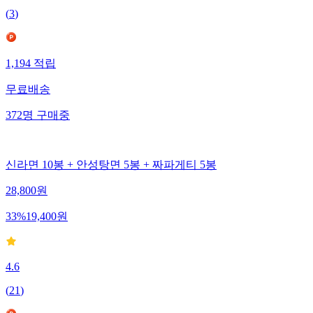
(
3
)
1,194
적립
무료배송
372
명
구매중
신라면 10봉 + 안성탕면 5봉 + 짜파게티 5봉
28,800
원
33
%
19,400
원
4.6
(
21
)