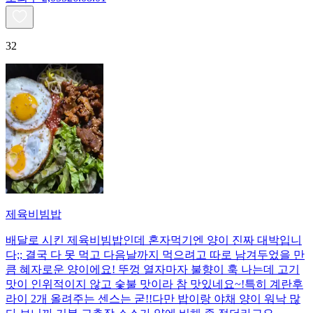
32
제육비빔밥
배달로 시킨 제육비빔밥인데 혼자먹기엔 양이 진짜 대박입니
다;; 결국 다 못 먹고 다음날까지 먹으려고 따로 남겨두었을 만
큼 혜자로운 양이에요! 뚜껑 열자마자 불향이 훅 나는데 고기
맛이 인위적이지 않고 숯불 맛이라 참 맛있네요~!특히 계란후
라이 2개 올려주는 센스는 굳!! ​다만 밥이랑 야채 양이 워낙 많