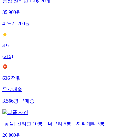
농심 신라면 120g 20개
35,900
원
41
%
21,200
원
4.9
(
215
)
636
적립
무료배송
3,566
명
구매중
[농심] 신라면 10봉 + 너구리 5봉 + 짜파게티 5봉
26,800
원