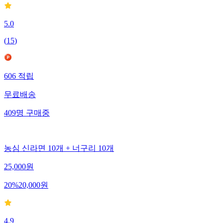
5.0
(
15
)
606
적립
무료배송
409
명
구매중
농심 신라면 10개 + 너구리 10개
25,000
원
20
%
20,000
원