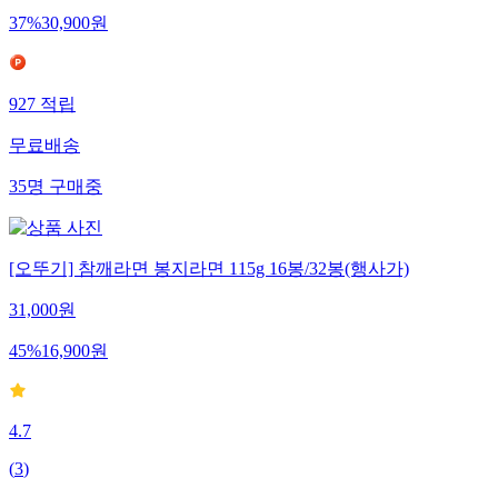
37
%
30,900
원
927
적립
무료배송
35
명
구매중
[오뚜기] 참깨라면 봉지라면 115g 16봉/32봉(행사가)
31,000
원
45
%
16,900
원
4.7
(
3
)