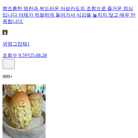
짭조름한 명란과 부드러운 아보카도의 조합으로 즐거운 점심
입니다 야채가 적절하게 들어가서 식감을 놓치지 않고 매우 만
족합니다.
귀염그잡채1
조회수
9.5만
25.08.28
999+