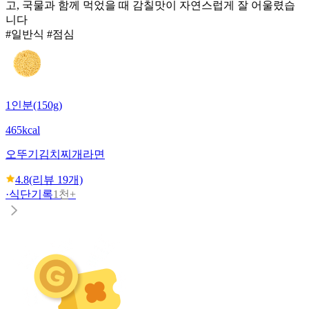
고, 국물과 함께 먹었을 때 감칠맛이 자연스럽게 잘 어울렸습
니다
#일반식 #점심
1인분(150g)
465kcal
오뚜기
김치찌개라면
4.8
(리뷰
19
개)
·
식단기록
1천+