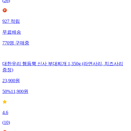
(
26
)
927
적립
무료배송
770
명
구매중
대한우리 햄듬뿍 신사 부대찌개 1,350g (라면사리, 치즈사리
증정)
23,900
원
50
%
11,900
원
4.6
(
10
)