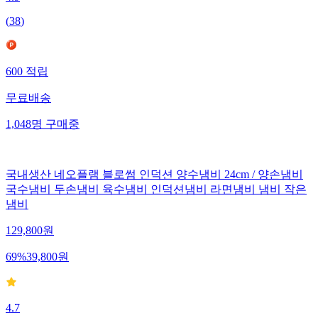
4.9
(
38
)
600
적립
무료배송
1,048
명
구매중
국내생산 네오플램 블로썸 인덕션 양수냄비 24cm / 양손냄비
국수냄비 두손냄비 육수냄비 인덕션냄비 라면냄비 냄비 작은
냄비
129,800
원
69
%
39,800
원
4.7