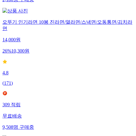
2,180
명
구매중
오뚜기 인기라면 10봉 진라면/열라면/스낵면/오동통면/김치라
면
14,000
원
26
%
10,300
원
4.8
(
171
)
309
적립
무료배송
9,508
명
구매중