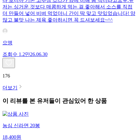
다 보니까 기본 고추장 소스가 양에 비해 좀 적더라고요ㅠ.ㅠ
저는 싱거운 것보다 매콤하게 먹는 걸 좋아해서 소스를 직접
더 만들어 넣어 비벼 먹었더니 간이 딱 맞고 맛있었습니다! 양
많고 불맛 나는 제육 좋아하시면 꼭 드셔보세요~^^
으앵
조회수
1.2만
26.06.30
176
더보기
이 리뷰를 본 유저들이 관심있어 한 상품
농심 신라면 20봉
18,400
원