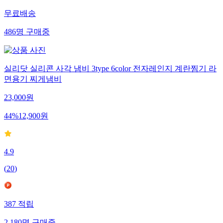
무료배송
486
명
구매중
실리닷 실리콘 사각 냄비 3type 6color 전자레인지 계란찜기 라
면용기 찌게냄비
23,000
원
44
%
12,900
원
4.9
(
20
)
387
적립