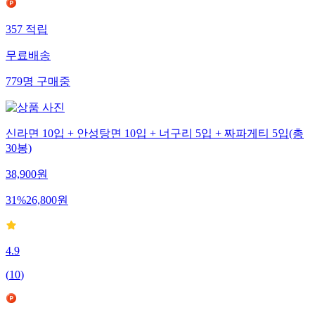
357
적립
무료배송
779
명
구매중
신라면 10입 + 안성탕면 10입 + 너구리 5입 + 짜파게티 5입(총
30봉)
38,900
원
31
%
26,800
원
4.9
(
10
)