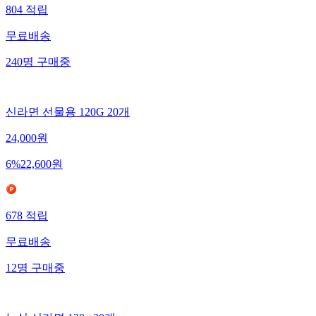
804
적립
무료배송
240
명
구매중
신라면 선물용 120G 20개
24,000
원
6
%
22,600
원
678
적립
무료배송
12
명
구매중