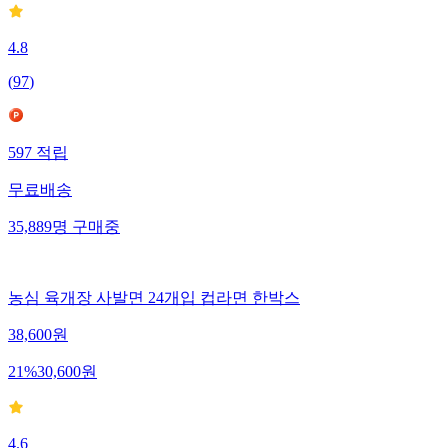
4.8
(
97
)
597
적립
무료배송
35,889
명
구매중
농심 육개장 사발면 24개입 컵라면 한박스
38,600
원
21
%
30,600
원
4.6