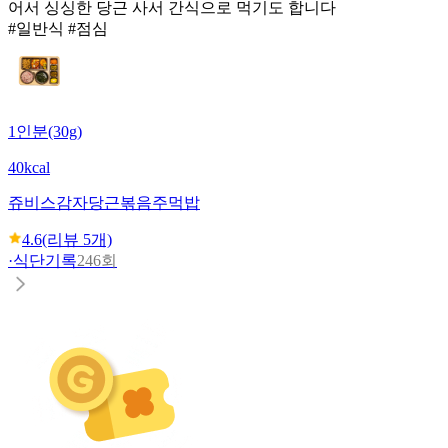
어서 싱싱한 당근 사서 간식으로 먹기도 합니다
#일반식 #점심
1인분(30g)
40kcal
쥬비스
감자당근볶음주먹밥
4.6
(리뷰
5
개)
·
식단기록
246회