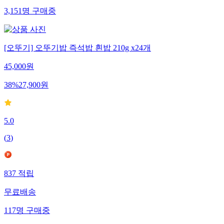
3,151
명
구매중
[오뚜기] 오뚜기밥 즉석밥 흰밥 210g x24개
45,000
원
38
%
27,900
원
5.0
(
3
)
837
적립
무료배송
117
명
구매중