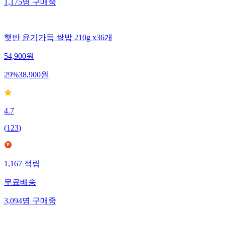
1,175
명
구매중
햇반 윤기가득 쌀밥 210g x36개
54,900
원
29
%
38,900
원
4.7
(
123
)
1,167
적립
무료배송
3,094
명
구매중