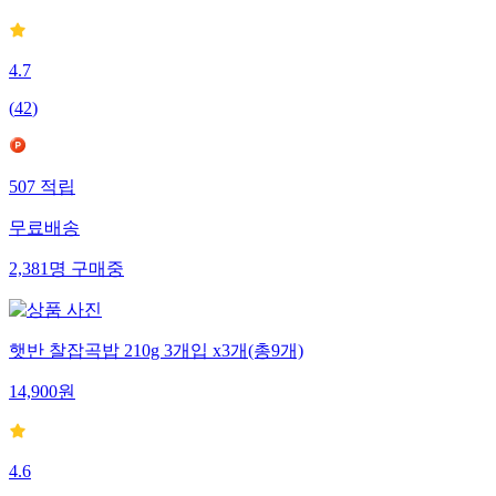
4.7
(
42
)
507
적립
무료배송
2,381
명
구매중
햇반 찰잡곡밥 210g 3개입 x3개(총9개)
14,900
원
4.6