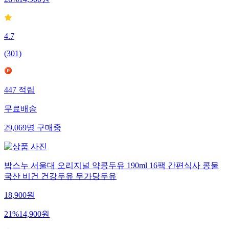
4.7
(
301
)
447
적립
무료배송
29,069
명
구매중
밥스누 서울대 오리지널 약콩두유 190ml 16팩 간편식사 콩물
국산 비건 건강두유 무가당두유
18,900
원
21
%
14,900
원