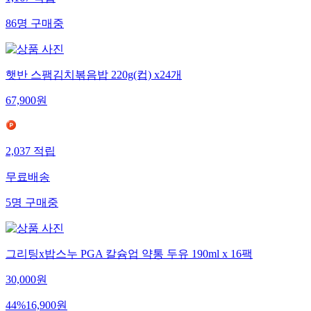
86
명
구매중
햇반 스팸김치볶음밥 220g(컵) x24개
67,900
원
2,037
적립
무료배송
5
명
구매중
그리팅x밥스누 PGA 칼슘업 약통 두유 190ml x 16팩
30,000
원
44
%
16,900
원