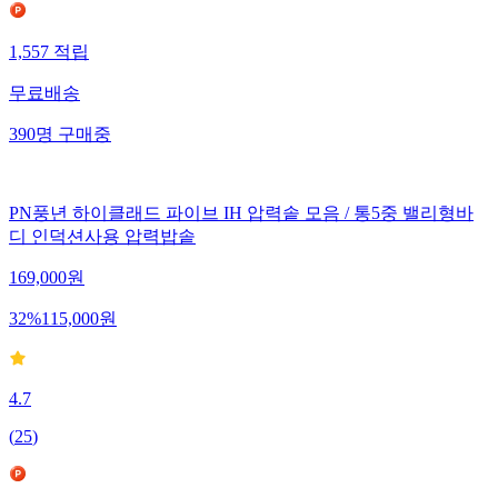
1,557
적립
무료배송
390
명
구매중
PN풍년 하이클래드 파이브 IH 압력솥 모음 / 통5중 밸리형바
디 인덕션사용 압력밥솥
169,000
원
32
%
115,000
원
4.7
(
25
)