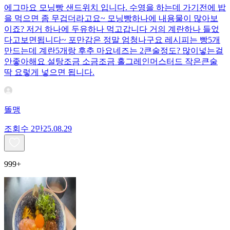
에그마요 모닝빵 샌드위치 입니다. 수영을 하는데 가기전에 밥
을 먹으면 좀 무겁더라고요~ 모닝빵하나에 내용물이 많아보
이죠? 저거 하나에 두유하나 먹고갑니다 거의 계란하나 들었
다고보면됩니다~ 포만감은 정말 엄청나구요 레시피는 빵5개
만드는데 계란5개랑 후추 마요네즈는 2큰술정도? 많이넣는걸
안좋아해요 설탕조금 소금조금 홀그레인머스터드 작은큰술
딱 요렇게 넣으면 됩니다.
똘맹
조회수
2만
25.08.29
999+