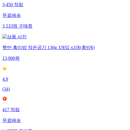
3,450
적립
무료배송
3,533
명
구매중
햇반 흑미밥 작은공기 130g 3개입 x3개(총9개)
13,900
원
4.9
(
34
)
417
적립
무료배송