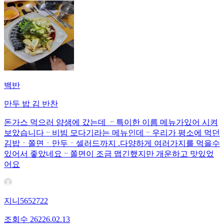
백반
만두 밥 김 반찬
돈가스 먹으러 얌샘에 갔는데 ᆢ특이한 이름 메뉴가있어 시켜
보았습니다ᆢ비빔 모다기라는 메뉴인데ᆢ우리가 평소에 먹던
김밥ㆍ쫄면ㆍ만두ㆍ셀러드까지 .다양하게 여러가지를 먹을수
있어서 좋았네요ᆢ쫄면이 조금 맵긴했지만 개운하고 맛있었
어요
지니5652722
조회수
262
26.02.13