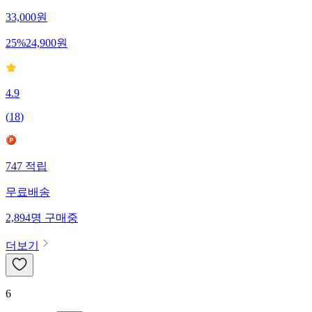
33,000
원
25
%
24,900
원
4.9
(
18
)
747
적립
무료배송
2,894
명
구매중
더보기
6