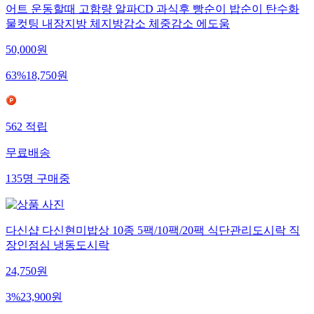
어트 운동할때 고함량 알파CD 과식후 빵순이 밥순이 탄수화
물컷팅 내장지방 체지방감소 체중감소 에도움
50,000
원
63
%
18,750
원
562
적립
무료배송
135
명
구매중
다신샵 다신현미밥상 10종 5팩/10팩/20팩 식단관리도시락 직
장인점심 냉동도시락
24,750
원
3
%
23,900
원