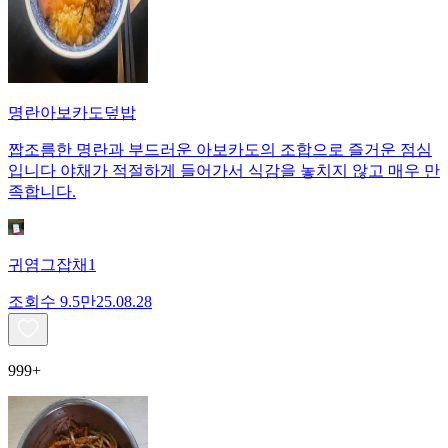
명란아보카도덮밥
짭조름한 명란과 부드러운 아보카도의 조합으로 즐거운 점심
입니다 야채가 적절하게 들어가서 식감을 놓치지 않고 매우 만
족합니다.
귀염그잡채1
조회수
9.5만
25.08.28
999+