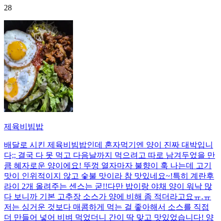
28
제육비빔밥
배달로 시킨 제육비빔밥인데 혼자먹기엔 양이 진짜 대박입니
다;; 결국 다 못 먹고 다음날까지 먹으려고 따로 남겨두었을 만
큼 혜자로운 양이에요! 뚜껑 열자마자 불향이 훅 나는데 고기
맛이 인위적이지 않고 숯불 맛이라 참 맛있네요~!특히 계란후
라이 2개 올려주는 센스는 굳!! ​다만 밥이랑 야채 양이 워낙 많
다 보니까 기본 고추장 소스가 양에 비해 좀 적더라고요ㅠ.ㅠ
저는 싱거운 것보다 매콤하게 먹는 걸 좋아해서 소스를 직접
더 만들어 넣어 비벼 먹었더니 간이 딱 맞고 맛있었습니다! 양