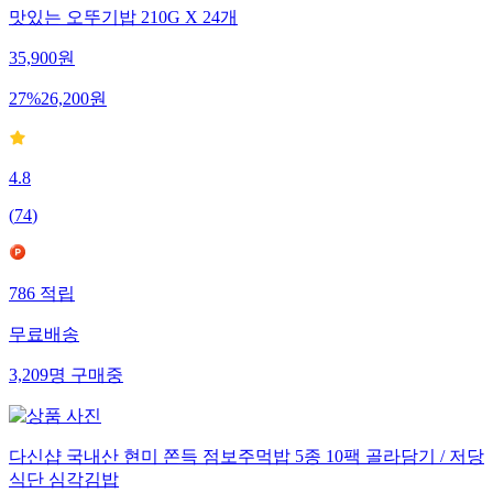
맛있는 오뚜기밥 210G X 24개
35,900
원
27
%
26,200
원
4.8
(
74
)
786
적립
무료배송
3,209
명
구매중
다신샵 국내산 현미 쫀득 점보주먹밥 5종 10팩 골라담기 / 저당
식단 심각김밥