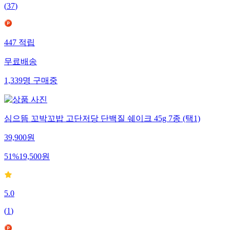
(
37
)
447
적립
무료배송
1,339
명
구매중
심으뜸 꼬박꼬밥 고단저당 단백질 쉐이크 45g 7종 (택1)
39,900
원
51
%
19,500
원
5.0
(
1
)