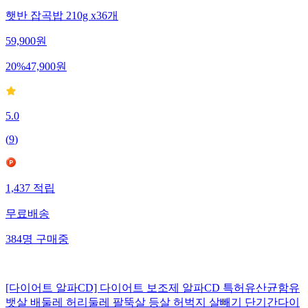
햇반 잡곡밥 210g x36개
59,900
원
20
%
47,900
원
5.0
(
9
)
1,437
적립
무료배송
384
명
구매중
[다이어트 알파CD] 다이어트 보조제 알파CD 특허유산균함유
뱃살 배둘레 허리둘레 팔뚝살 등살 허벅지 살빼기 단기간다이