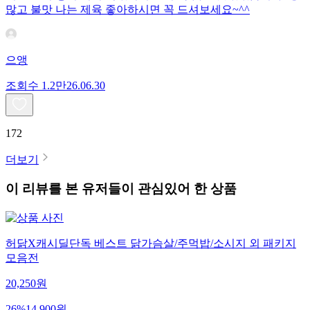
많고 불맛 나는 제육 좋아하시면 꼭 드셔보세요~^^
으앵
조회수
1.2만
26.06.30
172
더보기
이 리뷰를 본 유저들이 관심있어 한 상품
허닭X캐시딜단독 베스트 닭가슴살/주먹밥/소시지 외 패키지
모음전
20,250
원
26
%
14,900
원