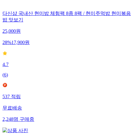
다신샵 국내산 현미밥 체험팩 8종 8팩 / 현미주먹밥 현미볶음
밥 맛보기
25,000
원
28
%
17,900
원
4.7
(
6
)
537
적립
무료배송
2,248
명
구매중