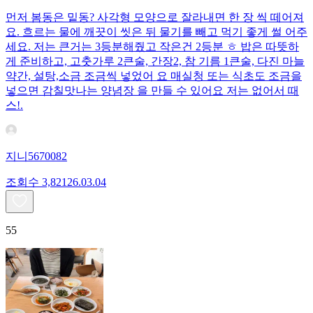
먼저 봄동은 밑동? 사각형 모양으로 잘라내면 한 장 씩 떼어져
요. 흐르는 물에 깨끗이 씻은 뒤 물기를 빼고 먹기 좋게 썰 어주
세요. 저는 큰거는 3등분해줬고 작은건 2등분 ㅎ 밥은 따뜻하
게 준비하고, 고춧가루 2큰술, 간장2, 참 기름 1큰술, 다진 마늘
약간, 설탕,소금 조금씩 넣었어 요 매실청 또는 식초도 조금을
넣으면 감칠맛나는 양념장 을 만들 수 있어요 저는 없어서 때
스!.
지니5670082
조회수
3,821
26.03.04
55