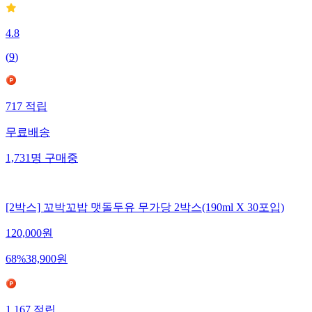
4.8
(
9
)
717
적립
무료배송
1,731
명
구매중
[2박스] 꼬박꼬밥 맷돌두유 무가당 2박스(190ml X 30포입)
120,000
원
68
%
38,900
원
1,167
적립