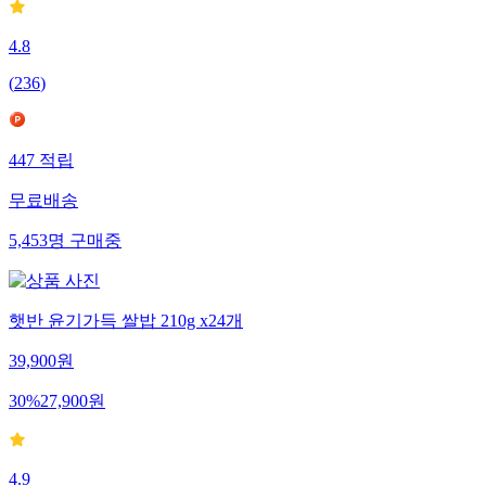
4.8
(
236
)
447
적립
무료배송
5,453
명
구매중
햇반 윤기가득 쌀밥 210g x24개
39,900
원
30
%
27,900
원
4.9