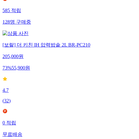
585
적립
128
명
구매중
[보랄] 더 키친 IH 압력밥솥 2L BR-PC210
205,000
원
73
%
55,900
원
4.7
(
32
)
0
적립
무료배송