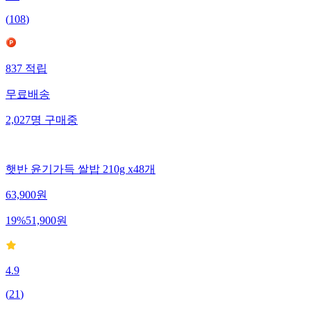
(
108
)
837
적립
무료배송
2,027
명
구매중
햇반 윤기가득 쌀밥 210g x48개
63,900
원
19
%
51,900
원
4.9
(
21
)