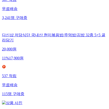
567
적립
무료배송
3,241
명
구매중
다신샵 저당식단 국내산 현미볶음밥/주먹밥/김밥 32종 5+5 골
라담기
20,000
원
11
%
17,900
원
537
적립
무료배송
115
명
구매중