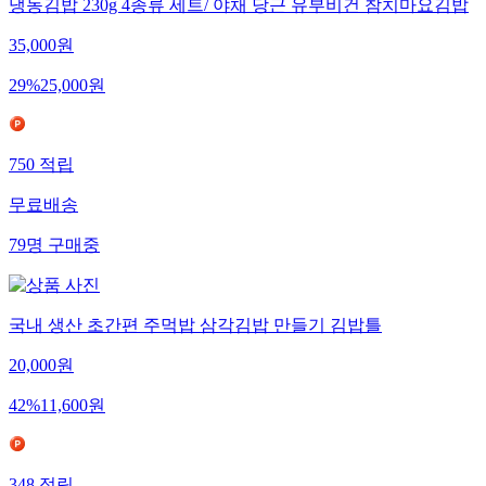
냉동김밥 230g 4종류 세트/ 야채 당근 유부비건 참치마요김밥
35,000
원
29
%
25,000
원
750
적립
무료배송
79
명
구매중
국내 생산 초간편 주먹밥 삼각김밥 만들기 김밥틀
20,000
원
42
%
11,600
원