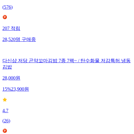
(
576
)
207
적립
28,520
명
구매중
다신샵 저당 곤약꼬마김밥 7종 7팩~ / 탄수화물 저감특허 냉동
김밥
28,000
원
15
%
23,900
원
4.7
(
26
)