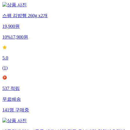
스팸 김밥햄 260g x2개
19,900
원
10
%
17,900
원
5.0
(
1
)
537
적립
무료배송
141
명
구매중