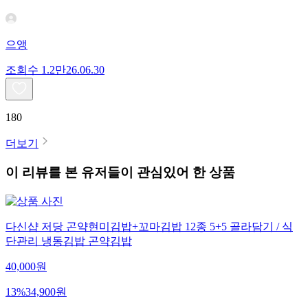
으앵
조회수
1.2만
26.06.30
180
더보기
이 리뷰를 본 유저들이 관심있어 한 상품
다신샵 저당 곤약현미김밥+꼬마김밥 12종 5+5 골라담기 / 식
단관리 냉동김밥 곤약김밥
40,000
원
13
%
34,900
원