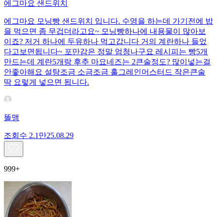
에그마요 샌드위치
에그마요 모닝빵 샌드위치 입니다. 수영을 하는데 가기전에 밥
을 먹으면 좀 무겁더라고요~ 모닝빵하나에 내용물이 많아보
이죠? 저거 하나에 두유하나 먹고갑니다 거의 계란하나 들었
다고보면됩니다~ 포만감은 정말 엄청나구요 레시피는 빵5개
만드는데 계란5개랑 후추 마요네즈는 2큰술정도? 많이넣는걸
안좋아해요 설탕조금 소금조금 홀그레인머스터드 작은큰술
딱 요렇게 넣으면 됩니다.
똘맹
조회수
2.1만
25.08.29
999+