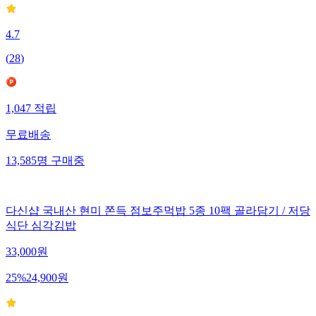
4.7
(
28
)
1,047
적립
무료배송
13,585
명
구매중
다신샵 국내산 현미 쫀득 점보주먹밥 5종 10팩 골라담기 / 저당
식단 심각김밥
33,000
원
25
%
24,900
원