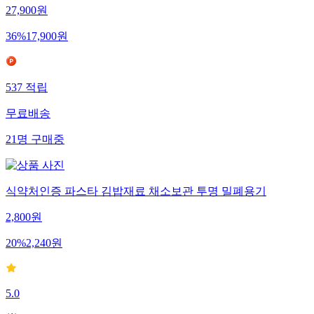
27,900
원
36
%
17,900
원
537
적립
무료배송
21
명
구매중
식약처인증 파스타 김밥재료 채소보관 투명 밀폐용기
2,800
원
20
%
2,240
원
5.0