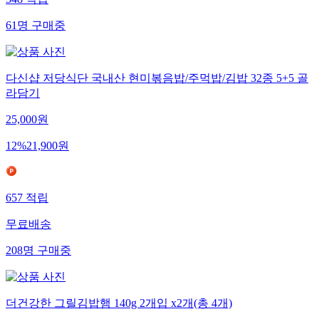
348
적립
61
명
구매중
다신샵 저당식단 국내산 현미볶음밥/주먹밥/김밥 32종 5+5 골
라담기
25,000
원
12
%
21,900
원
657
적립
무료배송
208
명
구매중
더건강한 그릴김밥햄 140g 2개입 x2개(총 4개)