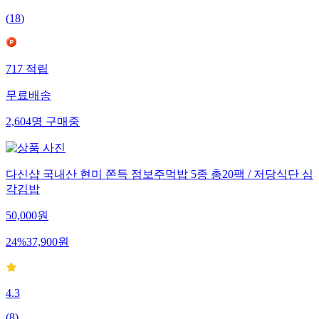
(
18
)
717
적립
무료배송
2,604
명
구매중
다신샵 국내산 현미 쫀득 점보주먹밥 5종 총20팩 / 저당식단 심
각김밥
50,000
원
24
%
37,900
원
4.3