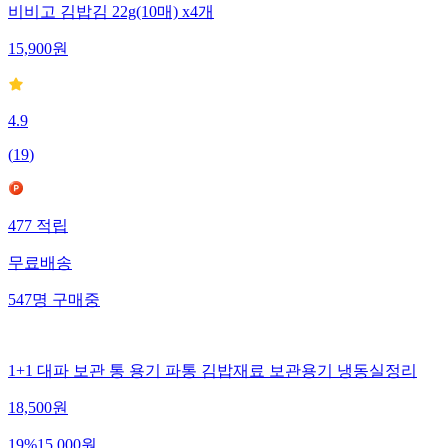
비비고 김밥김 22g(10매) x4개
15,900
원
4.9
(
19
)
477
적립
무료배송
547
명
구매중
1+1 대파 보관 통 용기 파통 김밥재료 보관용기 냉동실정리
18,500
원