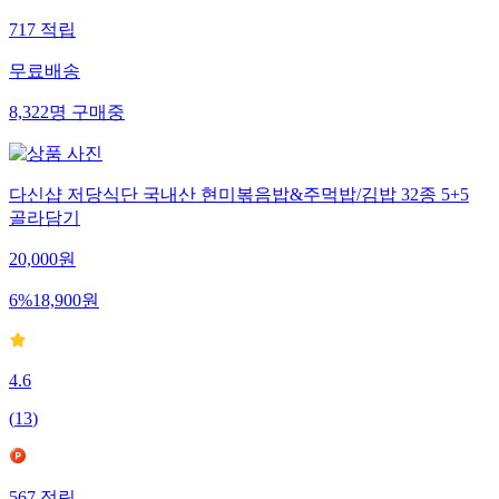
717
적립
무료배송
8,322
명
구매중
다신샵 저당식단 국내산 현미볶음밥&주먹밥/김밥 32종 5+5
골라담기
20,000
원
6
%
18,900
원
4.6
(
13
)