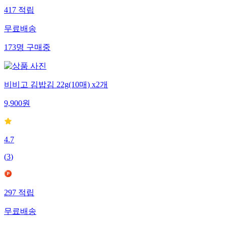
417
적립
무료배송
173
명
구매중
비비고 김밥김 22g(10매) x2개
9,900
원
4.7
(
3
)
297
적립
무료배송