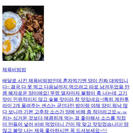
제육비빔밥
배달로 시킨 제육비빔밥인데 혼자먹기엔 양이 진짜 대박입니
다;; 결국 다 못 먹고 다음날까지 먹으려고 따로 남겨두었을 만
큼 혜자로운 양이에요! 뚜껑 열자마자 불향이 훅 나는데 고기
맛이 인위적이지 않고 숯불 맛이라 참 맛있네요~!특히 계란후
라이 2개 올려주는 센스는 굳!! ​다만 밥이랑 야채 양이 워낙 많
다 보니까 기본 고추장 소스가 양에 비해 좀 적더라고요ㅠ.ㅠ
저는 싱거운 것보다 매콤하게 먹는 걸 좋아해서 소스를 직접
더 만들어 넣어 비벼 먹었더니 간이 딱 맞고 맛있었습니다! 양
많고 불맛 나는 제육 좋아하시면 꼭 드셔보세요~^^