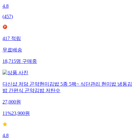
4.8
(
457
)
417
적립
무료배송
18,715
명
구매중
다신샵 저당 곤약현미김밥 5종 5팩~ 식단관리 현미밥 냉동김
밥 간편식 곤약김밥 저탄수
27,000
원
11
%
23,900
원
4.8