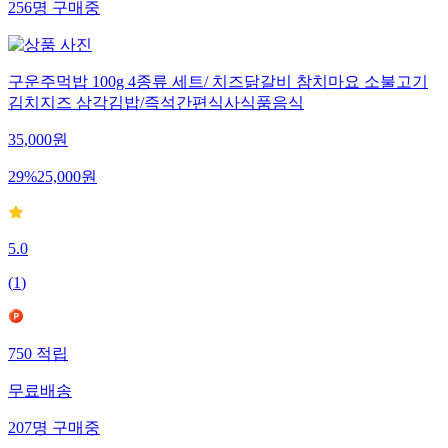
256
명
구매중
구운주먹밥 100g 4종류 세트/ 치즈닭갈비 참치마요 소불고기
김치지즈 삼각김밥/즉석간편식사식품음식
35,000
원
29
%
25,000
원
5.0
(
1
)
750
적립
무료배송
207
명
구매중