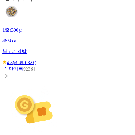
1줄(300g)
465kcal
불고기김밥
4.8
(리뷰
63
개)
·
식단기록
923회