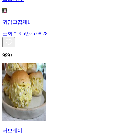
귀염그잡채1
조회수
9.5만
25.08.28
999+
서브웨이