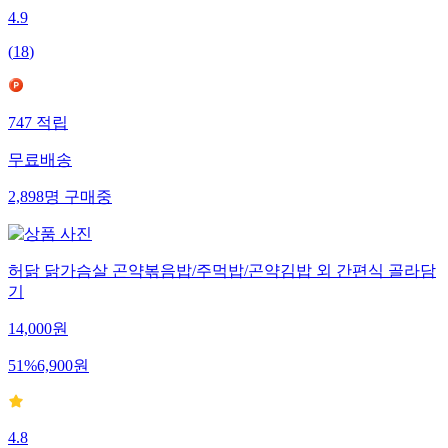
4.9
(
18
)
747
적립
무료배송
2,898
명
구매중
허닭 닭가슴살 곤약볶음밥/주먹밥/곤약김밥 외 간편식 골라담
기
14,000
원
51
%
6,900
원
4.8