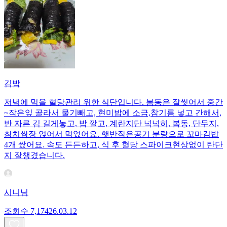
김밥
저녁에 먹을 혈당관리 위한 식단입니다. 봄동은 잘씻어서 중간
~작은잎 골라서 물기빼고, 현미밥에 소금,참기름 넣고 간해서,
반 자른 김 길게놓고, 밥 깔고, 계란지단 넉넉히, 봄동, 단무지,
참치쌈장 얹어서 먹었어요. 햇반작은공기 분량으로 꼬마김밥
4개 쌌어요. 속도 든든하고, 식 후 혈당 스파이크현상없이 탄단
지 잘챙겼습니다.
시니님
조회수
7,174
26.03.12