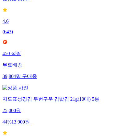
19
%
15,000
원
4.6
(
643
)
450
적립
무료배송
39,804
명
구매중
지도표성경김 두번구운 김밥김 21g(10매) 5봉
25,000
원
44
%
13,900
원