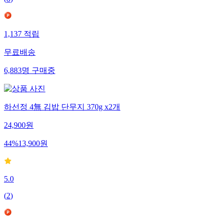
(
8
)
1,137
적립
무료배송
6,883
명
구매중
하선정 4無 김밥 단무지 370g x2개
24,900
원
44
%
13,900
원
5.0
(
2
)