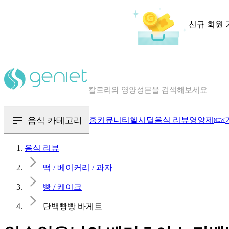
신규 회원 
칼로리와 영양성분을 검색해보세요
혈당 · 다이어트 음식 검색해보세요
음식 · 영양제 리뷰를 찾아보세요
음식 카테고리
홈
커뮤니티
헬시딜
음식 리뷰
영양제
NEW
음식 리뷰
떡 / 베이커리 / 과자
빵 / 케이크
단백빵빵 바게트