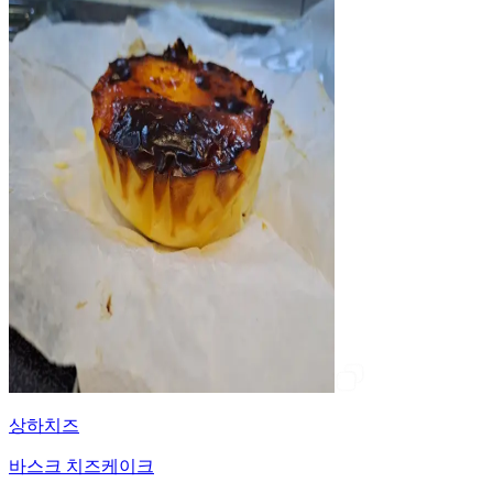
상하치즈
바스크 치즈케이크