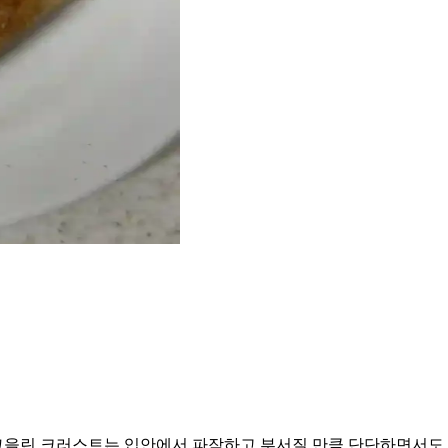
그을린 크러스트는 입안에서 파작하고 부서질 만큼 단단하면서도 