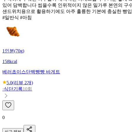
있어 담백합니다 씹을수록 인위적이지 않은 밀가루 본연의 구수
샌드위치용으로 활용하기에도 아주 훌륭한 기본에 충실한 빵
#일반식 #아침
1인분(70g)
158kcal
베러초이스
단백빵빵 바게트
5.0
(리뷰
2
개)
·
식단기록
10회
0
신고·제보