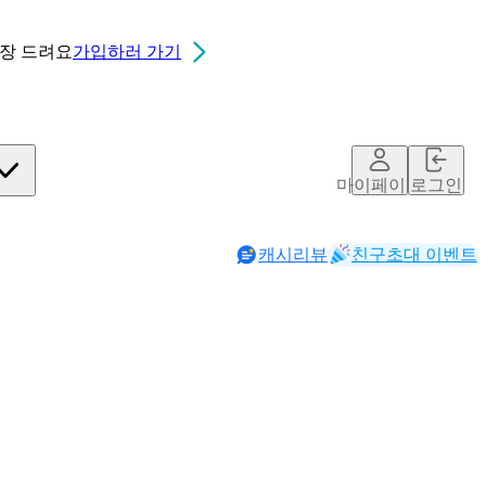
0장
드려요
가입하러 가기
마이페이지
로그인
캐시리뷰
친구초대 이벤트