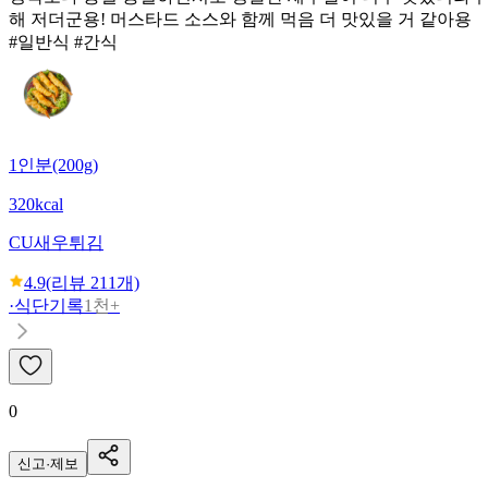
해 저더군용! 머스타드 소스와 함께 먹음 더 맛있을 거 같아용
#일반식 #간식
1인분(200g)
320kcal
CU
새우튀김
4.9
(리뷰
211
개)
·
식단기록
1천+
0
신고·제보