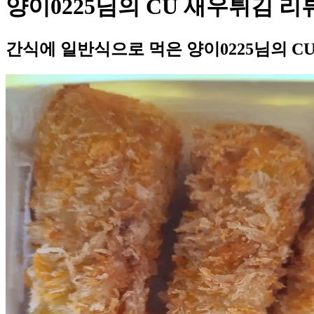
양이0225님의 CU 새우튀김 리
간식에 일반식으로 먹은 양이0225님의 C