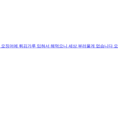
 오징어에 튀김가루 입혀서 해먹으니 세상 부러울게 없습니다 오