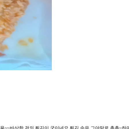
~~바삭한 겉의 튀김이 굿이네요 튀김 속은 그야말로 촉촉~하며