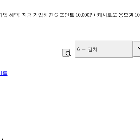
가입 혜택!
지금 가입하면
G 포인트 10,000P + 캐시로또 응모권 1
7
고100 촉촉 고구마 스틱
기록