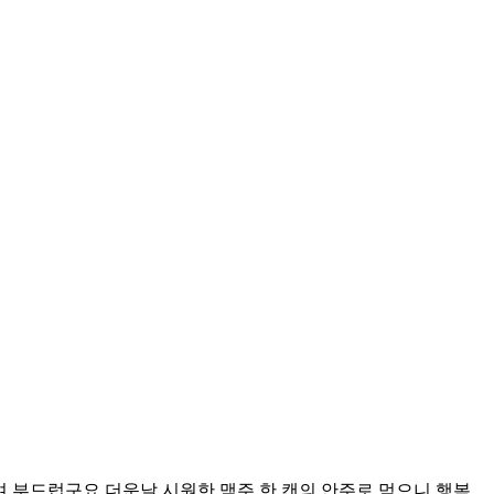
 부드럽구요 더운날 시원한 맥주 한 캔의 안주로 먹으니 행복