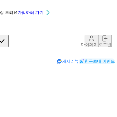
0장
드려요
가입하러 가기
마이페이지
로그인
캐시리뷰
친구초대 이벤트