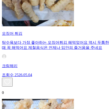
오징어 튀김
탕수육보다 가장 좋아하는 오징어튀김 해먹었어요 역시 두툼한
때 꼭 해먹어요 제철음식은 언제나 입안의 즐거움을 주네요
크림해리
조회수
25
26.05.04
0