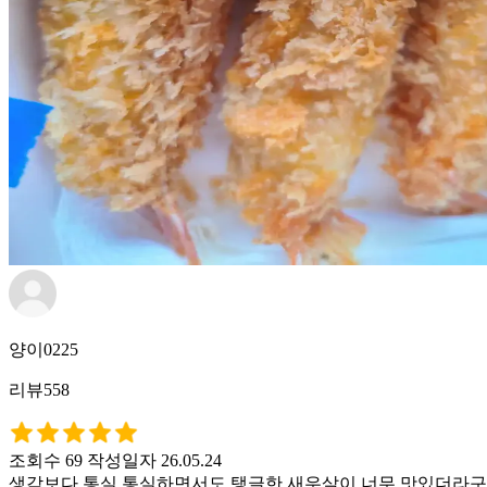
양이0225
리뷰558
조회수 69
작성일자 26.05.24
생각보다 통실 통실하면서도 탱글한 새우살이 너무 맛있더라구용