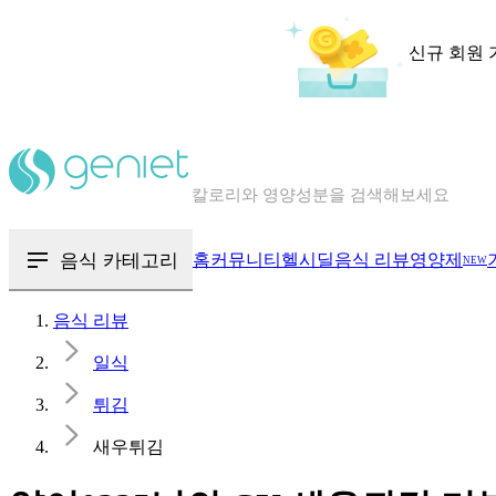
신규 회원 
칼로리와 영양성분을 검색해보세요
혈당 · 다이어트 음식 검색해보세요
음식 카테고리
홈
커뮤니티
헬시딜
음식 리뷰
영양제
NEW
음식 · 영양제 리뷰를 찾아보세요
음식 리뷰
일식
튀김
새우튀김