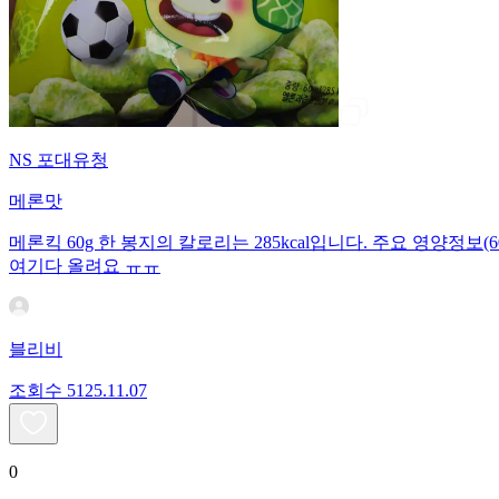
NS 포대유청
메론맛
메론킥 60g 한 봉지의 칼로리는 285kcal입니다. 주요 영양정보(60
여기다 올려요 ㅠㅠ
블리비
조회수
51
25.11.07
0