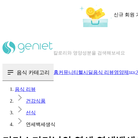
신규 회원 
칼로리와 영양성분을 검색해보세요
혈당 · 다이어트 음식 검색해보세요
음식 · 영양제 리뷰를 찾아보세요
음식 카테고리
홈
커뮤니티
헬시딜
음식 리뷰
영양제
NEW
음식 리뷰
건강식품
선식
연세백세생식