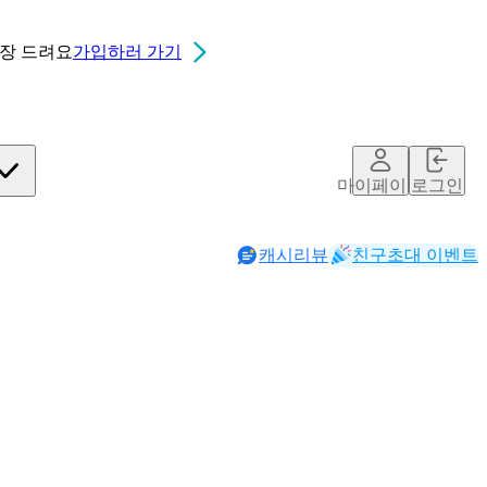
0장
드려요
가입하러 가기
마이페이지
로그인
캐시리뷰
친구초대 이벤트