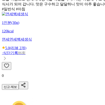
식사가 되어 갑니다. 맛은 구수하고 달달하니 맛이 아주 좋습니
#일반식 #아침
1인분(30g)
120kcal
연세
연세백세생식
5.0
(리뷰
2
개)
·
식단기록
86회
0
신고·제보