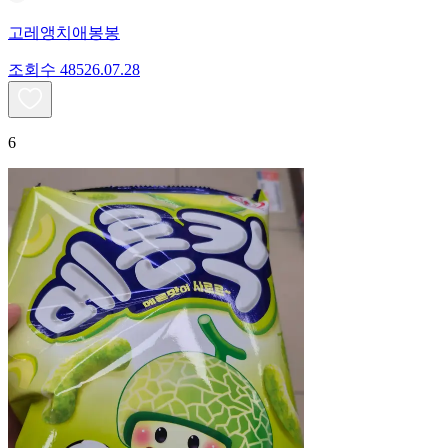
고레앵치애봉봉
조회수
485
26.07.28
6