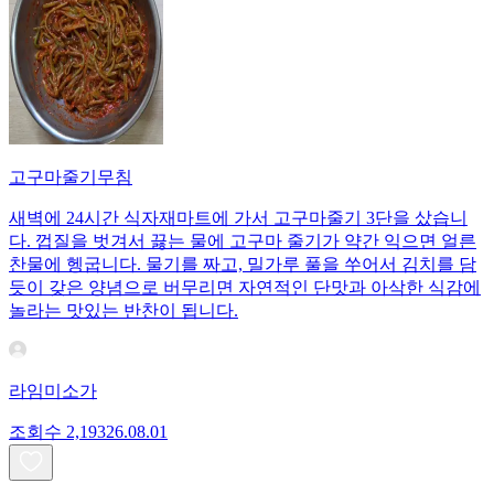
고구마줄기무침
새벽에 24시간 식자재마트에 가서 고구마줄기 3단을 샀습니
다. 껍질을 벗겨서 끓는 물에 고구마 줄기가 약간 익으면 얼른
찬물에 헹굽니다. 물기를 짜고, 밀가루 풀을 쑤어서 김치를 담
듯이 갖은 양념으로 버무리면 자연적인 단맛과 아삭한 식감에
놀라는 맛있는 반찬이 됩니다.
라임미소가
조회수
2,193
26.08.01