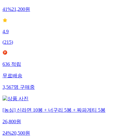
41
%
21,200
원
4.9
(
215
)
636
적립
무료배송
3,567
명
구매중
[농심] 신라면 10봉 + 너구리 5봉 + 짜파게티 5봉
26,800
원
24
%
20,500
원