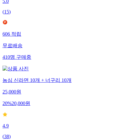
5.0
(
15
)
606
적립
무료배송
410
명
구매중
농심 신라면 10개 + 너구리 10개
25,000
원
20
%
20,000
원
4.9
(
38
)