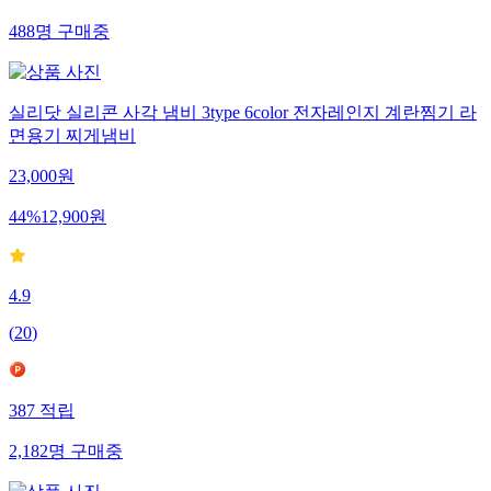
488
명
구매중
실리닷 실리콘 사각 냄비 3type 6color 전자레인지 계란찜기 라
면용기 찌게냄비
23,000
원
44
%
12,900
원
4.9
(
20
)
387
적립
2,182
명
구매중