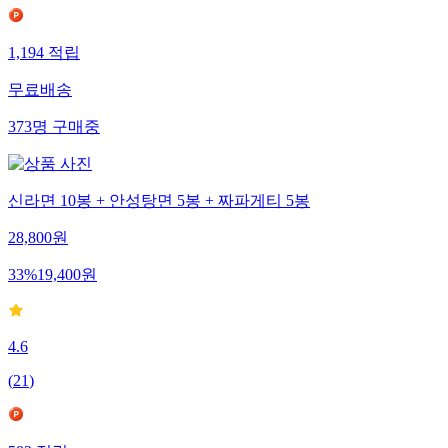
1,194
적립
무료배송
373
명
구매중
신라면 10봉 + 안성탕면 5봉 + 짜파게티 5봉
28,800
원
33
%
19,400
원
4.6
(
21
)