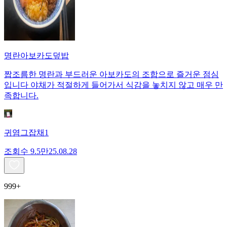
명란아보카도덮밥
짭조름한 명란과 부드러운 아보카도의 조합으로 즐거운 점심
입니다 야채가 적절하게 들어가서 식감을 놓치지 않고 매우 만
족합니다.
귀염그잡채1
조회수
9.5만
25.08.28
999+