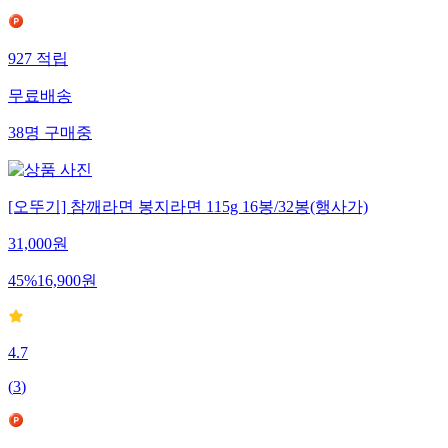
927
적립
무료배송
38
명
구매중
[오뚜기] 참깨라면 봉지라면 115g 16봉/32봉(행사가)
31,000
원
45
%
16,900
원
4.7
(
3
)