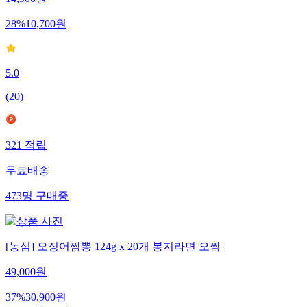
14,900
원
28
%
10,700
원
5.0
(
20
)
321
적립
무료배송
473
명
구매중
[농심] 오징어짬뽕 124g x 20개 봉지라면 오짬
49,000
원
37
%
30,900
원