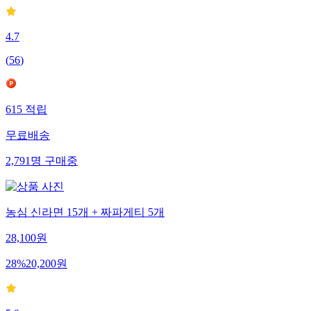
4.7
(
56
)
615
적립
무료배송
2,791
명
구매중
농심 신라면 15개 + 짜파게티 5개
28,100
원
28
%
20,200
원