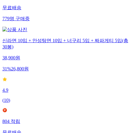
무료배송
779
명
구매중
신라면 10입 + 안성탕면 10입 + 너구리 5입 + 짜파게티 5입(총
30봉)
38,900
원
31
%
26,800
원
4.9
(
10
)
804
적립