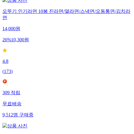
오뚜기 인기라면 10봉 진라면/열라면/스낵면/오동통면/김치라
면
14,000
원
26
%
10,300
원
4.8
(
173
)
309
적립
무료배송
9,512
명
구매중