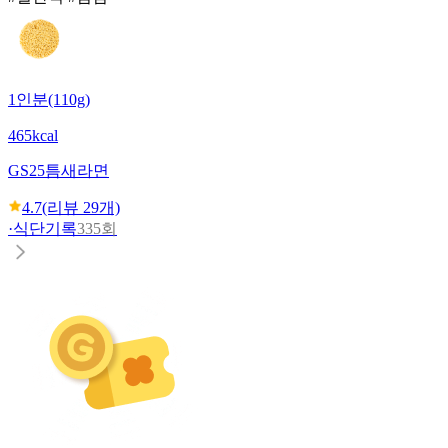
1인분(110g)
465kcal
GS25
틈새라면
4.7
(리뷰
29
개)
·
식단기록
335회