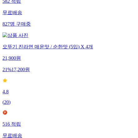
582
적립
무료배송
827
명
구매중
오뚜기 진라면 매운맛 / 순한맛 (5입) X 4개
21,900
원
21
%
17,200
원
4.8
(
20
)
516
적립
무료배송