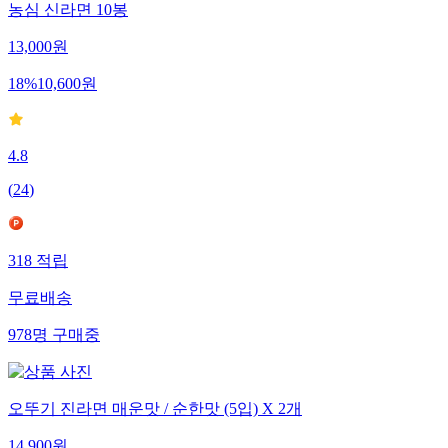
농심 신라면 10봉
13,000
원
18
%
10,600
원
4.8
(
24
)
318
적립
무료배송
978
명
구매중
오뚜기 진라면 매운맛 / 순한맛 (5입) X 2개