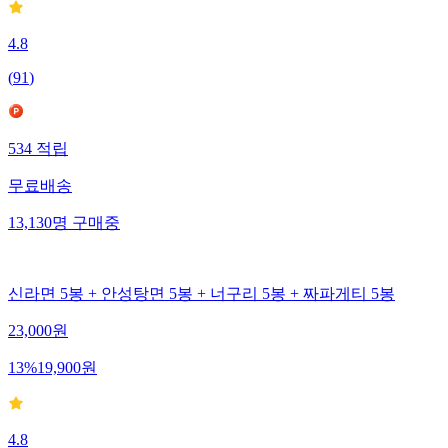
4.8
(
91
)
534
적립
무료배송
13,130
명
구매중
신라면 5봉 + 안성탕면 5봉 + 너구리 5봉 + 짜파게티 5봉
23,000
원
13
%
19,900
원
4.8