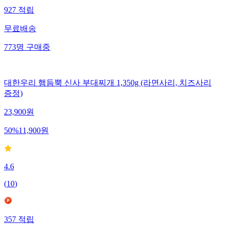
927
적립
무료배송
773
명
구매중
대한우리 햄듬뿍 신사 부대찌개 1,350g (라면사리, 치즈사리
증정)
23,900
원
50
%
11,900
원
4.6
(
10
)
357
적립