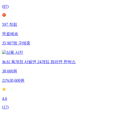
(
97
)
597
적립
무료배송
35,907
명
구매중
농심 육개장 사발면 24개입 컵라면 한박스
38,600
원
21
%
30,600
원
4.6
(
17
)