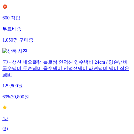
600
적립
무료배송
1,050
명
구매중
국내생산 네오플램 블로썸 인덕션 양수냄비 24cm / 양손냄비
국수냄비 두손냄비 육수냄비 인덕션냄비 라면냄비 냄비 작은
냄비
129,800
원
69
%
39,800
원
4.7
(
3
)