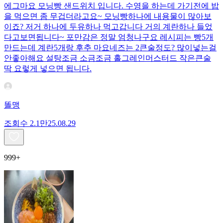
에그마요 모닝빵 샌드위치 입니다. 수영을 하는데 가기전에 밥
을 먹으면 좀 무겁더라고요~ 모닝빵하나에 내용물이 많아보
이죠? 저거 하나에 두유하나 먹고갑니다 거의 계란하나 들었
다고보면됩니다~ 포만감은 정말 엄청나구요 레시피는 빵5개
만드는데 계란5개랑 후추 마요네즈는 2큰술정도? 많이넣는걸
안좋아해요 설탕조금 소금조금 홀그레인머스터드 작은큰술
딱 요렇게 넣으면 됩니다.
똘맹
조회수
2.1만
25.08.29
999+