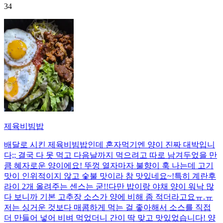
34
제육비빔밥
배달로 시킨 제육비빔밥인데 혼자먹기엔 양이 진짜 대박입니
다;; 결국 다 못 먹고 다음날까지 먹으려고 따로 남겨두었을 만
큼 혜자로운 양이에요! 뚜껑 열자마자 불향이 훅 나는데 고기
맛이 인위적이지 않고 숯불 맛이라 참 맛있네요~!특히 계란후
라이 2개 올려주는 센스는 굳!! ​다만 밥이랑 야채 양이 워낙 많
다 보니까 기본 고추장 소스가 양에 비해 좀 적더라고요ㅠ.ㅠ
저는 싱거운 것보다 매콤하게 먹는 걸 좋아해서 소스를 직접
더 만들어 넣어 비벼 먹었더니 간이 딱 맞고 맛있었습니다! 양