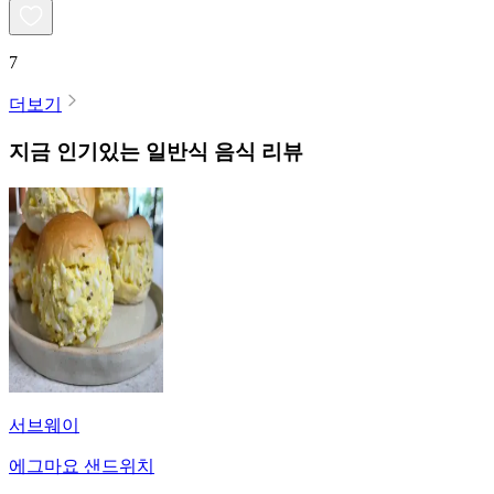
7
더보기
지금 인기있는
일반식
음식 리뷰
서브웨이
에그마요 샌드위치