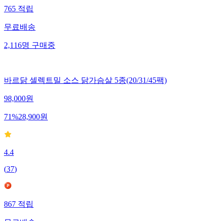
765
적립
무료배송
2,116
명
구매중
바르닭 셀렉트밀 소스 닭가슴살 5종(20/31/45팩)
98,000
원
71
%
28,900
원
4.4
(
37
)
867
적립