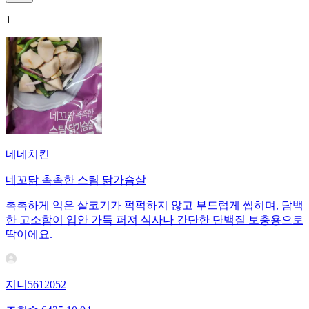
1
네네치킨
네꼬닭 촉촉한 스팀 닭가슴살
촉촉하게 익은 살코기가 퍽퍽하지 않고 부드럽게 씹히며, 담백
한 고소함이 입안 가득 퍼져 식사나 간단한 단백질 보충용으로
딱이에요.
지니5612052