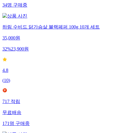
34
명
구매중
하림 수비드 닭가슴살 블랙페퍼 100g 10개 세트
35,000
원
32
%
23,900
원
4.8
(
10
)
717
적립
무료배송
171
명
구매중