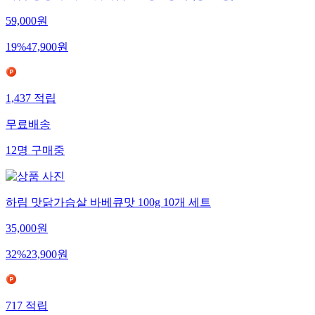
하림 냉장 수비드 닭가슴살 5종 4봉씩 (총 20봉)
59,000
원
19
%
47,900
원
1,437
적립
무료배송
12
명
구매중
하림 맛닭가슴살 바베큐맛 100g 10개 세트
35,000
원
32
%
23,900
원
717
적립