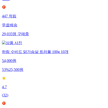
447
적립
무료배송
29,035
명
구매중
하림 수비드 닭가슴살 트러플 100g 10개
54,000
원
53
%
25,500
원
4.7
(
32
)