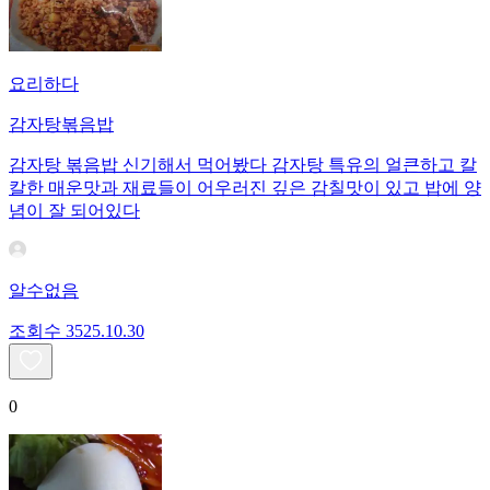
요리하다
감자탕볶음밥
감자탕 볶음밥 신기해서 먹어봤다 감자탕 특유의 얼큰하고 칼
칼한 매운맛과 재료들이 어우러진 깊은 감칠맛이 있고 밥에 양
념이 잘 되어있다
알수없음
조회수
35
25.10.30
0