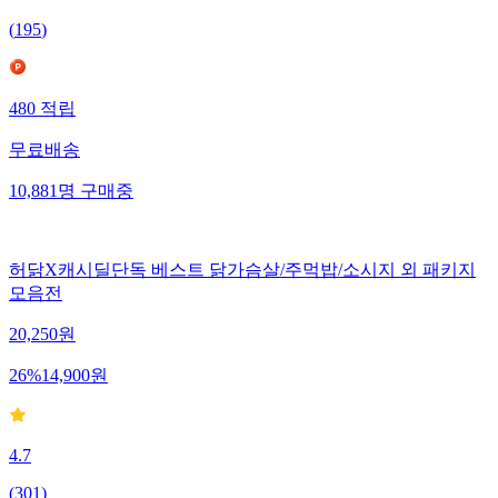
(
195
)
480
적립
무료배송
10,881
명
구매중
허닭X캐시딜단독 베스트 닭가슴살/주먹밥/소시지 외 패키지
모음전
20,250
원
26
%
14,900
원
4.7
(
301
)