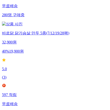
무료배송
280
명
구매중
바르닭 닭가슴살 만두 5종(7/12/19/28팩)
32,900
원
40
%
19,900
원
5.0
(
3
)
597
적립
무료배송