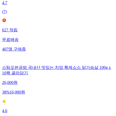
4.7
(
7
)
627
적립
무료배송
407
명
구매중
스팀오븐공법 국내산 맛있는 치업 특제소스 닭가슴살 100g x
10팩 골라담기
26,000
원
38
%
16,000
원
4.6