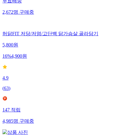
무료배송
2,672
명
구매중
허닭FIT 저당/저염/고단백 닭가슴살 골라담기
5,800
원
16
%
4,900
원
4.9
(
63
)
147
적립
4,985
명
구매중