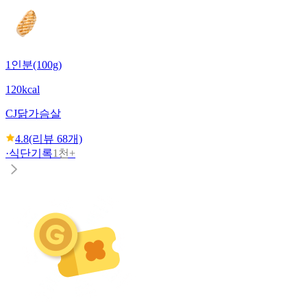
1인분(100g)
120kcal
CJ
닭가슴살
4.8
(리뷰
68
개)
·
식단기록
1천+