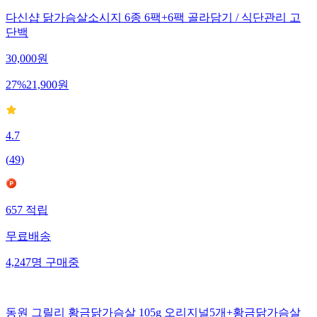
다신샵 닭가슴살소시지 6종 6팩+6팩 골라담기 / 식단관리 고
단백
30,000
원
27
%
21,900
원
4.7
(
49
)
657
적립
무료배송
4,247
명
구매중
동원 그릴리 황금닭가슴살 105g 오리지널5개+황금닭가슴살