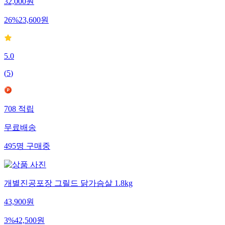
32,000
원
26
%
23,600
원
5.0
(
5
)
708
적립
무료배송
495
명
구매중
개별진공포장 그릴드 닭가슴살 1.8kg
43,900
원
3
%
42,500
원