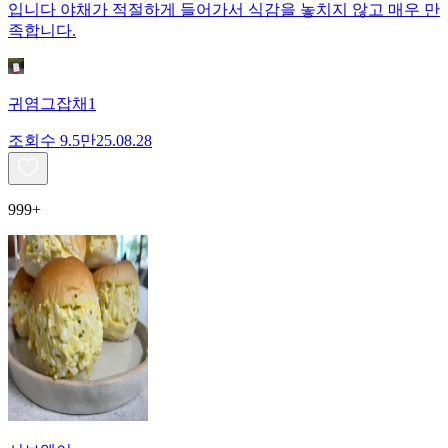
입니다 야채가 적절하게 들어가서 식감을 놓치지 않고 매우 만
족합니다.
귀염그잡채1
조회수
9.5만
25.08.28
999+