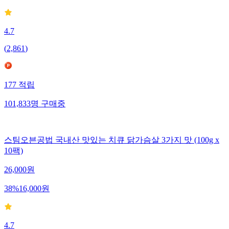
4.7
(
2,861
)
177
적립
101,833
명
구매중
스팀오븐공법 국내산 맛있는 치큐 닭가슴살 3가지 맛 (100g x
10팩)
26,000
원
38
%
16,000
원
4.7