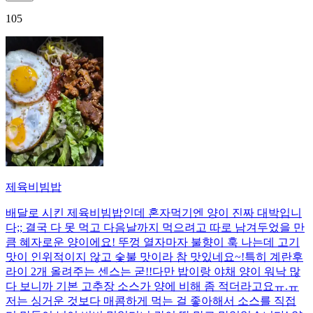
105
제육비빔밥
배달로 시킨 제육비빔밥인데 혼자먹기엔 양이 진짜 대박입니
다;; 결국 다 못 먹고 다음날까지 먹으려고 따로 남겨두었을 만
큼 혜자로운 양이에요! 뚜껑 열자마자 불향이 훅 나는데 고기
맛이 인위적이지 않고 숯불 맛이라 참 맛있네요~!특히 계란후
라이 2개 올려주는 센스는 굳!! ​다만 밥이랑 야채 양이 워낙 많
다 보니까 기본 고추장 소스가 양에 비해 좀 적더라고요ㅠ.ㅠ
저는 싱거운 것보다 매콤하게 먹는 걸 좋아해서 소스를 직접