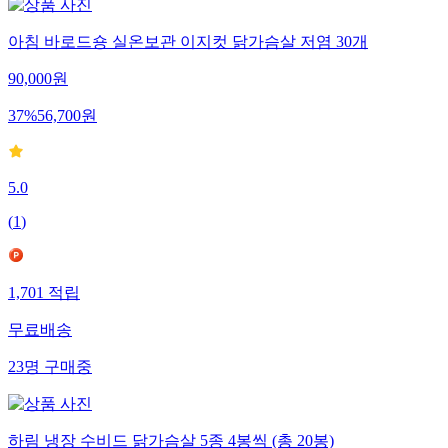
아침 바로드숑 실온보관 이지컷 닭가슴살 저염 30개
90,000
원
37
%
56,700
원
5.0
(
1
)
1,701
적립
무료배송
23
명
구매중