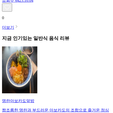
조회수
64
25.10.04
0
더보기
지금 인기있는
일반식
음식 리뷰
명란아보카도덮밥
짭조름한 명란과 부드러운 아보카도의 조합으로 즐거운 점심