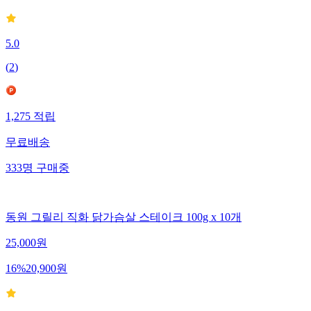
5.0
(
2
)
1,275
적립
무료배송
333
명
구매중
동원 그릴리 직화 닭가슴살 스테이크 100g x 10개
25,000
원
16
%
20,900
원