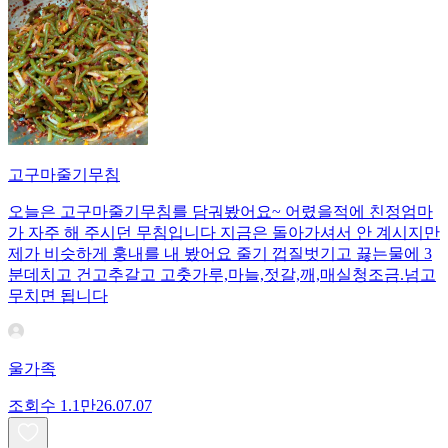
고구마줄기무침
오늘은 고구마줄기무침를 담궈봤어요~ 어렸을적에 친정엄마
가 자주 해 주시던 무침입니다 지금은 돌아가셔서 안 계시지만
제가 비슷하게 훙내를 내 봤어요 줄기 껍질벗기고 끓는물에 3
분데치고 건고추갈고 고춧가루,마늘,젓갈,깨,매실청조금.넘고
무치면 됩니다
울가족
조회수
1.1만
26.07.07