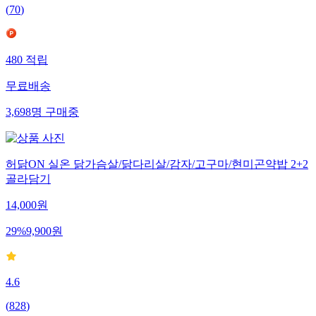
(
70
)
480
적립
무료배송
3,698
명
구매중
허닭ON 실온 닭가슴살/닭다리살/감자/고구마/현미곤약밥 2+2
골라담기
14,000
원
29
%
9,900
원
4.6
(
828
)