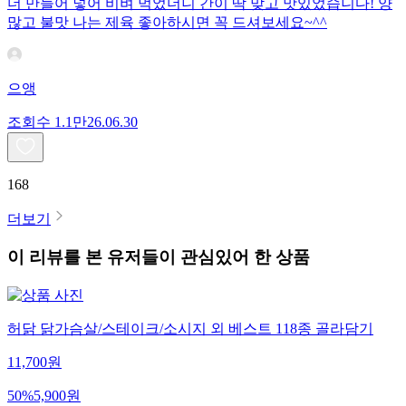
더 만들어 넣어 비벼 먹었더니 간이 딱 맞고 맛있었습니다! 양
많고 불맛 나는 제육 좋아하시면 꼭 드셔보세요~^^
으앵
조회수
1.1만
26.06.30
168
더보기
이 리뷰를 본 유저들이 관심있어 한 상품
허닭 닭가슴살/스테이크/소시지 외 베스트 118종 골라담기
11,700
원
50
%
5,900
원