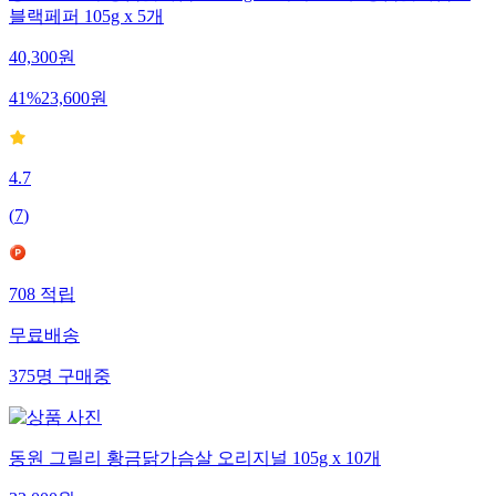
블랙페퍼 105g x 5개
40,300
원
41
%
23,600
원
4.7
(
7
)
708
적립
무료배송
375
명
구매중
동원 그릴리 황금닭가슴살 오리지널 105g x 10개