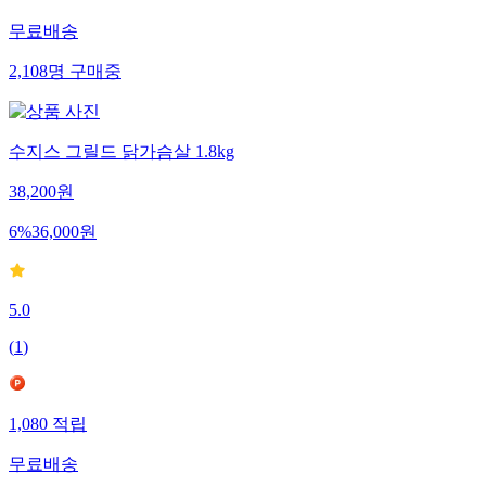
567
적립
무료배송
2,108
명
구매중
수지스 그릴드 닭가슴살 1.8kg
38,200
원
6
%
36,000
원
5.0
(
1
)
1,080
적립
무료배송