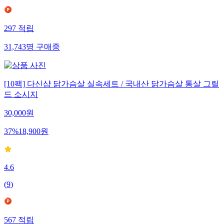
297
적립
31,743
명
구매중
[10팩] 다신샵 닭가슴살 실속세트 / 국내산 닭가슴살 통살 그릴
드 소시지
30,000
원
37
%
18,900
원
4.6
(
9
)