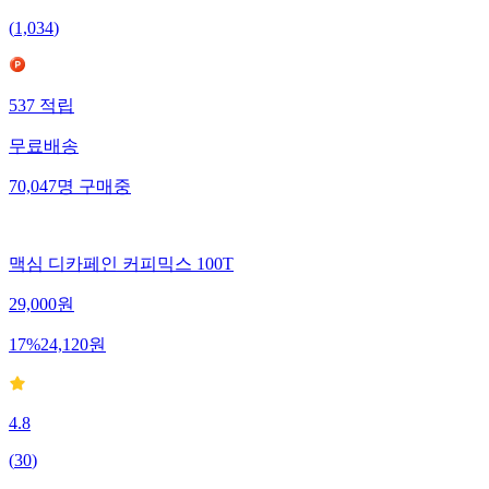
4.7
(
1,034
)
537
적립
무료배송
70,047
명
구매중
맥심 디카페인 커피믹스 100T
29,000
원
17
%
24,120
원
4.8
(
30
)