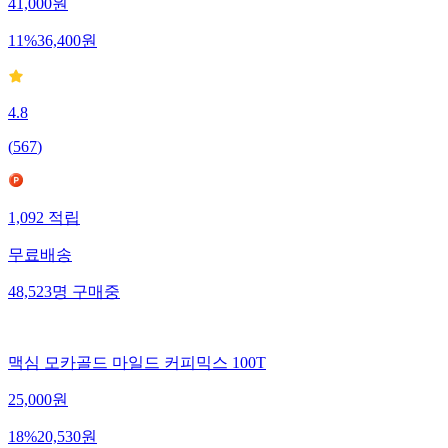
41,000
원
11
%
36,400
원
4.8
(
567
)
1,092
적립
무료배송
48,523
명
구매중
맥심 모카골드 마일드 커피믹스 100T
25,000
원
18
%
20,530
원