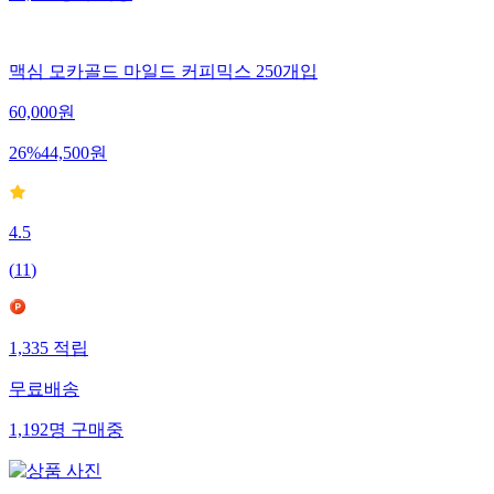
맥심 모카골드 마일드 커피믹스 250개입
60,000
원
26
%
44,500
원
4.5
(
11
)
1,335
적립
무료배송
1,192
명
구매중