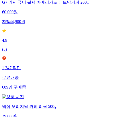
G7 커피 퓨어 블랙 아메리카노 베트남커피 200T
60,000
원
25
%
44,900
원
4.9
(
8
)
1,347
적립
무료배송
689
명
구매중
맥심 오리지날 커피 리필 500g
29,000
원