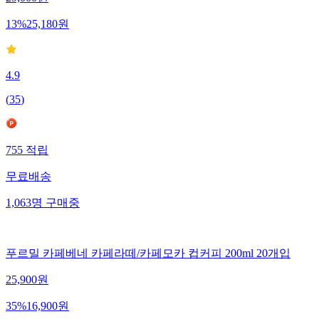
13
%
25,180
원
4.9
(
35
)
755
적립
무료배송
1,063
명
구매중
푸르밀 카페베네 카페라떼/카페모카 컵커피 200ml 20개입
25,900
원
35
%
16,900
원