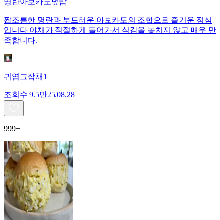
명란아보카도덮밥
짭조름한 명란과 부드러운 아보카도의 조합으로 즐거운 점심
입니다 야채가 적절하게 들어가서 식감을 놓치지 않고 매우 만
족합니다.
귀염그잡채1
조회수
9.5만
25.08.28
999+