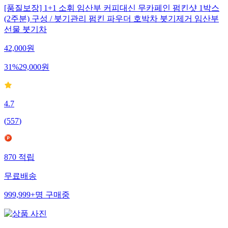
[품질보장] 1+1 소휘 임산부 커피대신 무카페인 펌킨샷 1박스
(2주분) 구성 / 붓기관리 펌킨 파우더 호박차 붓기제거 임산부
선물 붓기차
42,000
원
31
%
29,000
원
4.7
(
557
)
870
적립
무료배송
999,999+
명
구매중