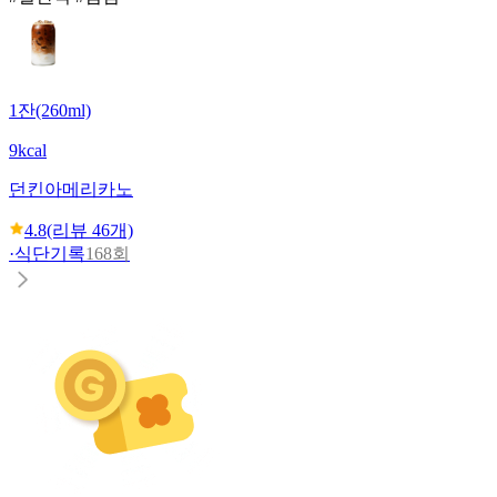
1잔(260ml)
9kcal
던킨
아메리카노
4.8
(리뷰
46
개)
·
식단기록
168회