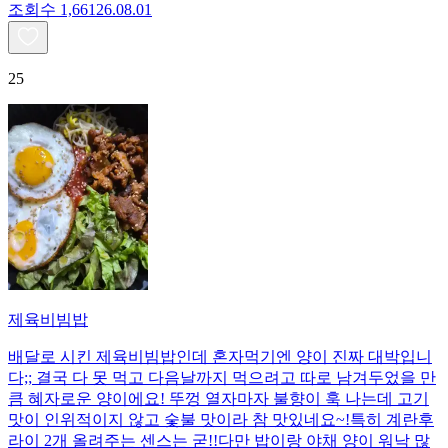
조회수
1,661
26.08.01
25
제육비빔밥
배달로 시킨 제육비빔밥인데 혼자먹기엔 양이 진짜 대박입니
다;; 결국 다 못 먹고 다음날까지 먹으려고 따로 남겨두었을 만
큼 혜자로운 양이에요! 뚜껑 열자마자 불향이 훅 나는데 고기
맛이 인위적이지 않고 숯불 맛이라 참 맛있네요~!특히 계란후
라이 2개 올려주는 센스는 굳!! ​다만 밥이랑 야채 양이 워낙 많