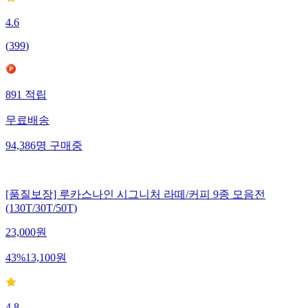
4.6
(
399
)
891
적립
무료배송
94,386
명
구매중
[품질보장] 루카스나인 시그니처 라떼/커피 9종 모음전
(130T/30T/50T)
23,000
원
43
%
13,100
원
4.8