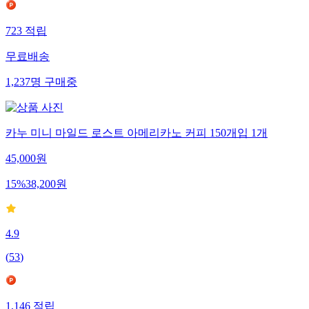
723
적립
무료배송
1,237
명
구매중
카누 미니 마일드 로스트 아메리카노 커피 150개입 1개
45,000
원
15
%
38,200
원
4.9
(
53
)