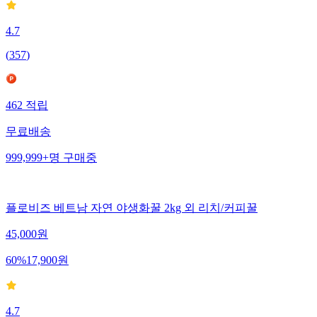
4.7
(
357
)
462
적립
무료배송
999,999+
명
구매중
플로비즈 베트남 자연 야생화꿀 2kg 외 리치/커피꿀
45,000
원
60
%
17,900
원