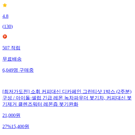
4.8
(
130
)
507
적립
무료배송
6,049
명
구매중
[최저가도전] 소휘 커피대신 디카페인 그린티샷 1박스 (2주분)
구성 / 아이돌·셀럽 긴급 레몬 녹차파우더 붓기차, 커피대신 붓
기제거 클렌즈워터 레몬즙 붓기완화
21,000
원
27
%
15,400
원