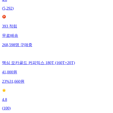
(
5,292
)
393
적립
무료배송
268,598
명
구매중
맥심 모카골드 커피믹스 180T (160T+20T)
41,000
원
23
%
31,660
원
4.8
(
100
)