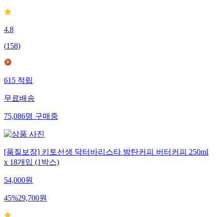
4.8
(
158
)
615
적립
무료배송
75,086
명
구매중
[품질보장] 키토선생 닥터바리스타 방탄커피 버터커피 250ml
x 18개입 (1박스)
54,000
원
45
%
29,700
원