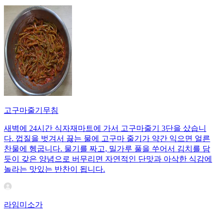
고구마줄기무침
새벽에 24시간 식자재마트에 가서 고구마줄기 3단을 샀습니
다. 껍질을 벗겨서 끓는 물에 고구마 줄기가 약간 익으면 얼른
찬물에 헹굽니다. 물기를 짜고, 밀가루 풀을 쑤어서 김치를 담
듯이 갖은 양념으로 버무리면 자연적인 단맛과 아삭한 식감에
놀라는 맛있는 반찬이 됩니다.
라임미소가