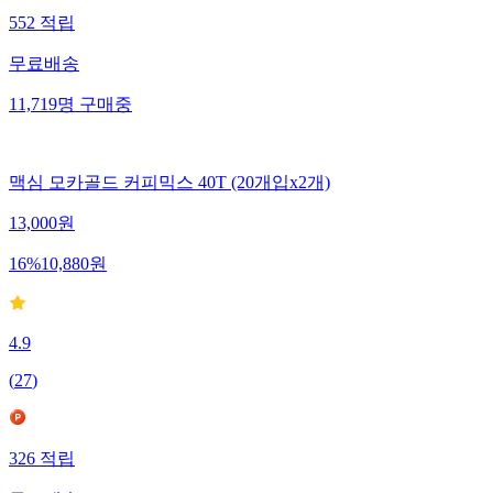
552
적립
무료배송
11,719
명
구매중
맥심 모카골드 커피믹스 40T (20개입x2개)
13,000
원
16
%
10,880
원
4.9
(
27
)
326
적립