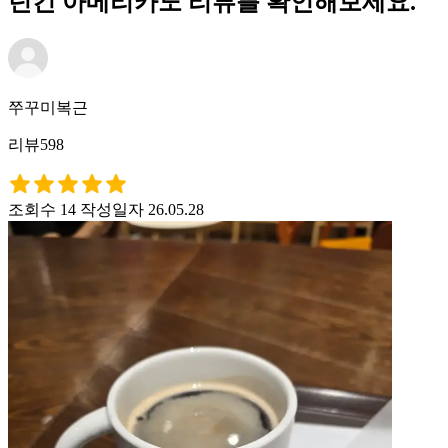
던킨 아메리카노 리뷰를 확인해보세요.
쭈꾸미복근
리뷰598
조회수 14
작성일자 26.05.28