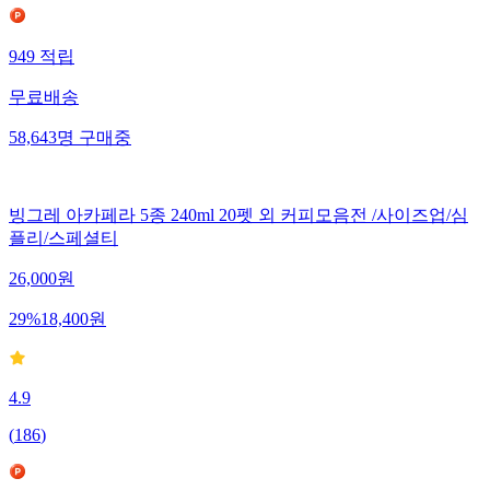
949
적립
무료배송
58,643
명
구매중
빙그레 아카페라 5종 240ml 20펫 외 커피모음전 /사이즈업/심
플리/스페셜티
26,000
원
29
%
18,400
원
4.9
(
186
)