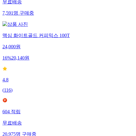
무료배송
7,591
명
구매중
맥심 화이트골드 커피믹스 100T
24,000
원
16
%
20,140
원
4.8
(
116
)
604
적립
무료배송
20,975
명
구매중