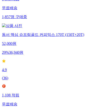
1,146
적립
무료배송
1,857
명
구매중
동서 맥심 슈프림골드 커피믹스 170T (150T+20T)
52,000
원
29
%
36,940
원
4.9
(
36
)
1,108
적립
무료배송