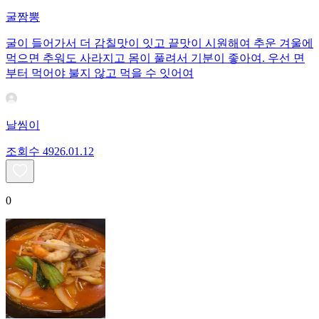
굴짬뽕
굴이 들어가서 더 감칠맛이 잇고 끝맛이 시원해여 추운 겨울에
먹으면 추워도 사라지고 몸이 풀려서 기분이 좋아여. 우선 면
부터 먹어야 불지 않고 먹을 수 잇어여
날씸이
조회수
49
26.01.12
0