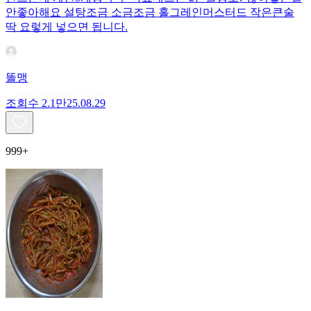
안좋아해요 설탕조금 소금조금 홀그레인머스터드 작은큰술
딱 요렇게 넣으면 됩니다.
똘맹
조회수
2.1만
25.08.29
999+