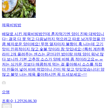
제육비빔밥
배달로 시킨 제육비빔밥인데 혼자먹기엔 양이 진짜 대박입니
다;; 결국 다 못 먹고 다음날까지 먹으려고 따로 남겨두었을 만
큼 혜자로운 양이에요! 뚜껑 열자마자 불향이 훅 나는데 고기
맛이 인위적이지 않고 숯불 맛이라 참 맛있네요~!특히 계란후
라이 2개 올려주는 센스는 굳!! ​다만 밥이랑 야채 양이 워낙 많
다 보니까 기본 고추장 소스가 양에 비해 좀 적더라고요ㅠ.ㅠ
저는 싱거운 것보다 매콤하게 먹는 걸 좋아해서 소스를 직접
더 만들어 넣어 비벼 먹었더니 간이 딱 맞고 맛있었습니다! 양
많고 불맛 나는 제육 좋아하시면 꼭 드셔보세요~^^
으앵
조회수
1.2만
26.06.30