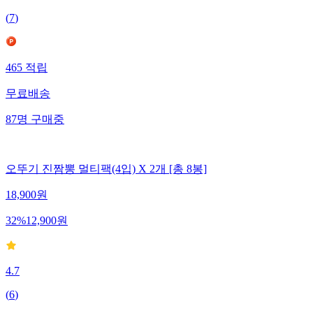
(
7
)
465
적립
무료배송
87
명
구매중
오뚜기 진짬뽕 멀티팩(4입) X 2개 [총 8봉]
18,900
원
32
%
12,900
원
4.7
(
6
)