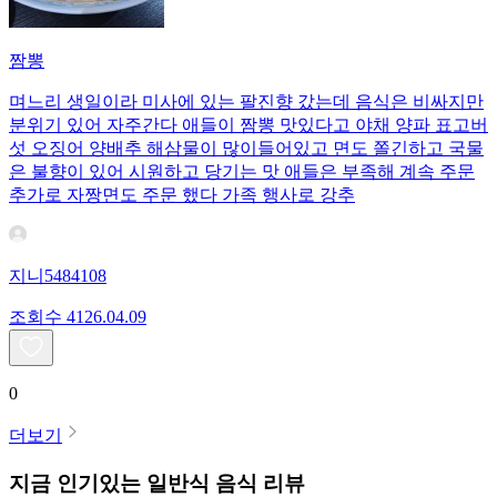
짬뽕
며느리 생일이라 미사에 있는 팔진향 갔는데 음식은 비싸지만
분위기 있어 자주간다 애들이 짬뽕 맛있다고 야채 양파 표고버
섯 오징어 양배추 해삼물이 많이들어있고 면도 쫄긴하고 국물
은 불향이 있어 시원하고 당기는 맛 애들은 부족해 계속 주문
추가로 자짱면도 주문 했다 가족 행사로 강추
지니5484108
조회수
41
26.04.09
0
더보기
지금 인기있는
일반식
음식 리뷰