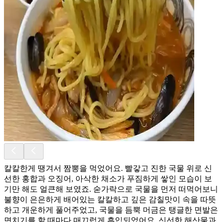
칼칼한게 땡겨서 짬뽕을 먹었어요. 빨갛고 진한 국물 위로 신
선한 홍합과 오징어, 아삭한 채소가 푸짐하게 쌓인 모습이 보
기만 해도 얼큰해 보였죠. 숟가락으로 국물을 먼저 떠먹어보니
불향이 은은하게 배어있는 칼칼하고 깊은 감칠맛이 속을 따뜻
하고 개운하게 풀어주었고, 국물을 듬뿍 머금은 탱글한 면발은
면치기를 할 때마다 매끄럽게 흡입되었어요. 신선한 해산물과