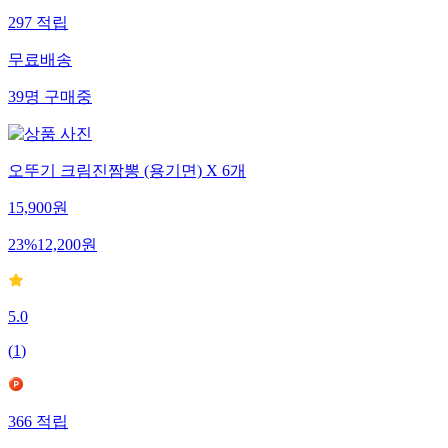
297
적립
무료배송
39
명
구매중
오뚜기 크림진짬뽕 (용기면) X 6개
15,900
원
23
%
12,200
원
5.0
(
1
)
366
적립