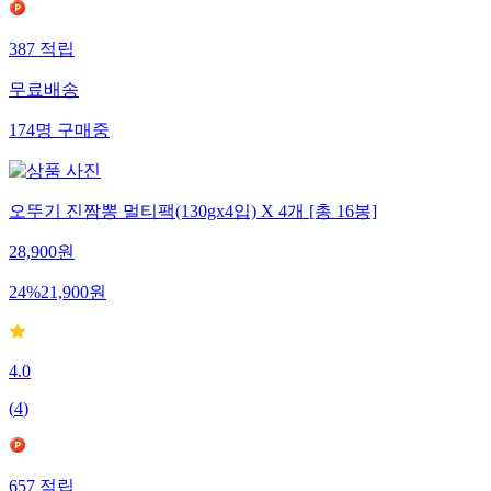
387
적립
무료배송
174
명
구매중
오뚜기 진짬뽕 멀티팩(130gx4입) X 4개 [총 16봉]
28,900
원
24
%
21,900
원
4.0
(
4
)
657
적립