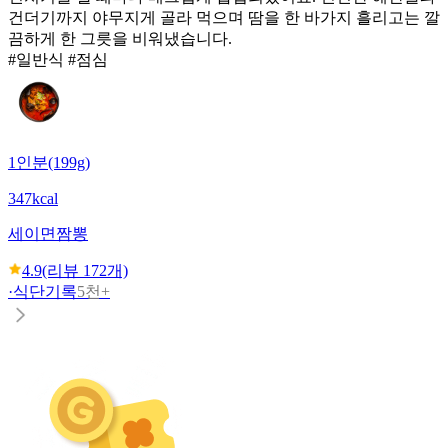
건더기까지 야무지게 골라 먹으며 땀을 한 바가지 흘리고는 깔
끔하게 한 그릇을 비워냈습니다.
#일반식 #점심
1인분(199g)
347kcal
세이면
짬뽕
4.9
(리뷰
172
개)
·
식단기록
5천+