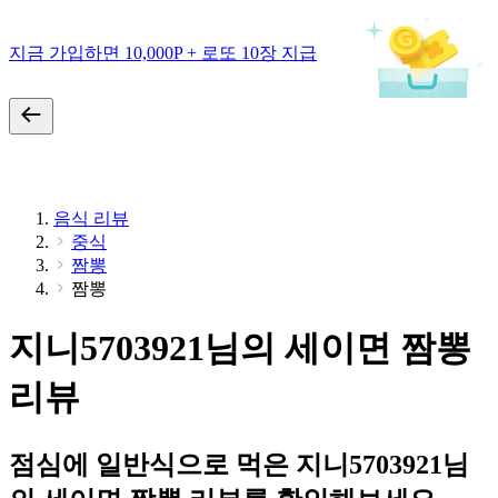
지금 가입하면 10,000P + 로또 10장 지급
음식 리뷰
중식
짬뽕
짬뽕
지니5703921님의 세이면 짬뽕
리뷰
점심에 일반식으로 먹은 지니5703921님