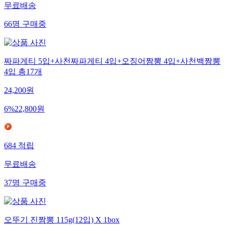
무료배송
66
명
구매중
짜파게티 5입+사천짜파게티 4입+오징어짬뽕 4입+사천백짬뽕
4입 총17개
24,200
원
6
%
22,800
원
684
적립
무료배송
37
명
구매중
오뚜기 진짬뽕 115g(12입) X 1box