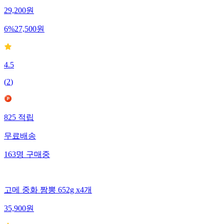
29,200
원
6
%
27,500
원
4.5
(
2
)
825
적립
무료배송
163
명
구매중
고메 중화 짬뽕 652g x4개
35,900
원