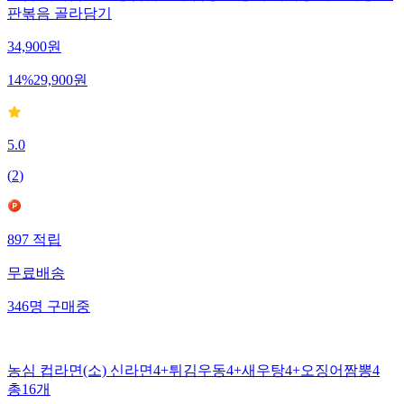
판볶음 골라담기
34,900
원
14
%
29,900
원
5.0
(
2
)
897
적립
무료배송
346
명
구매중
농심 컵라면(소) 신라면4+튀김우동4+새우탕4+오징어짬뽕4
총16개