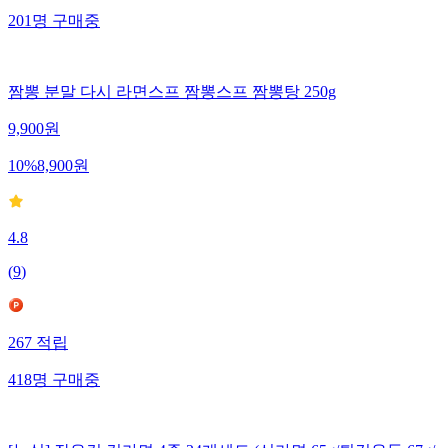
201
명
구매중
짬뽕 분말 다시 라면스프 짬뽕스프 짬뽕탕 250g
9,900
원
10
%
8,900
원
4.8
(
9
)
267
적립
418
명
구매중