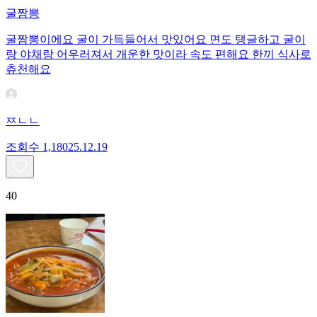
굴짬뽕
굴짬뽕이에요 굴이 가득들어서 맛있어요 면도 탱글하고 굴이
랑 야채랑 어우러져서 개운한 맛이라 속도 편해요 한끼 식사로
츄천해요
ㅉㄴㄴ
조회수
1,180
25.12.19
40