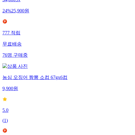
34,000
원
24
%
25,900
원
777
적립
무료배송
76
명
구매중
농심 오징어 짬뽕 소컵 67gx6컵
9,900
원
5.0
(
1
)