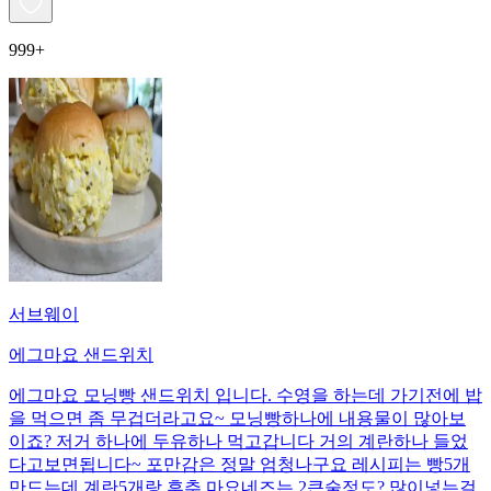
999+
서브웨이
에그마요 샌드위치
에그마요 모닝빵 샌드위치 입니다. 수영을 하는데 가기전에 밥
을 먹으면 좀 무겁더라고요~ 모닝빵하나에 내용물이 많아보
이죠? 저거 하나에 두유하나 먹고갑니다 거의 계란하나 들었
다고보면됩니다~ 포만감은 정말 엄청나구요 레시피는 빵5개
만드는데 계란5개랑 후추 마요네즈는 2큰술정도? 많이넣는걸