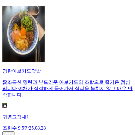
명란아보카도덮밥
짭조름한 명란과 부드러운 아보카도의 조합으로 즐거운 점심
입니다 야채가 적절하게 들어가서 식감을 놓치지 않고 매우 만
족합니다.
귀염그잡채1
조회수
9.5만
25.08.28