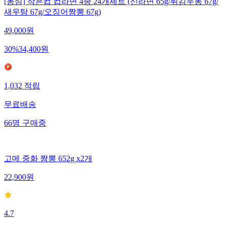
[농심] 작은컵 컵라면 4종 24개세트 (신라면 65g/튀김우동 67g/
새우탕 67g/오징어짬뽕 67g)
49,000
원
30
%
34,400
원
1,032
적립
무료배송
66
명
구매중
고메 중화 짬뽕 652g x2개
22,900
원
4.7