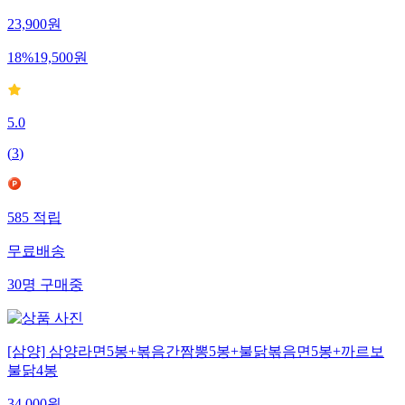
23,900
원
18
%
19,500
원
5.0
(
3
)
585
적립
무료배송
30
명
구매중
[삼양] 삼양라면5봉+볶음간짬뽕5봉+불닭볶음면5봉+까르보
불닭4봉