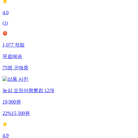
4.0
(
1
)
1,077
적립
무료배송
75
명
구매중
농심 오징어짬뽕컵 12개
19,900
원
22
%
15,500
원
4.9