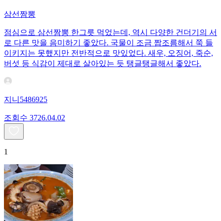
삼선짬뽕
점심으로 삼선짬뽕 한그릇 먹었는데, 역시 다양한 건더기의 서
로 다른 맛을 음미하기 좋았다. 국물이 조금 짭조름해서 쭉 들
이키지는 못했지만 전반적으로 맛있었다. 새우, 오징어, 죽순,
버섯 등 식감이 제대로 살아있는 듯 탱글탱글해서 좋았다.
지니5486925
조회수
37
26.04.02
1