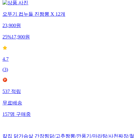
오뚜기 컵누들 진짬뽕 X 12개
23,900
원
25
%
17,900
원
4.7
(
3
)
537
적립
무료배송
157
명
구매중
칼집 닭가슴살 간장찜닭/고추짬뽕/깐풍기/마라탕/사천짜장/철