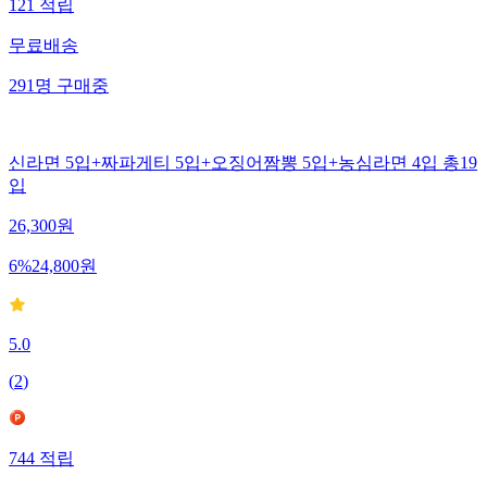
121
적립
무료배송
291
명
구매중
신라면 5입+짜파게티 5입+오징어짬뽕 5입+농심라면 4입 총19
입
26,300
원
6
%
24,800
원
5.0
(
2
)
744
적립