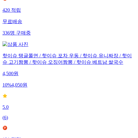
420
적립
무료배송
336
명
구매중
핫이슈 탱글쫄면 / 핫이슈 포차 우동 / 핫이슈 유니짜장 / 핫이
슈 고기짬뽕 / 핫이슈 오징어짬뽕 / 핫이슈 베트남 쌀국수
4,500
원
10
%
4,050
원
5.0
(
6
)