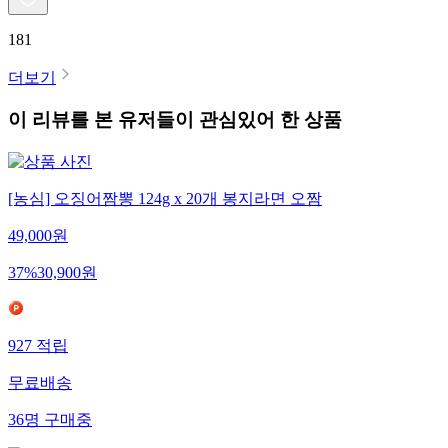
181
더보기
이 리뷰를 본 유저들이 관심있어 한 상품
[농심] 오징어짬뽕 124g x 20개 봉지라면 오짬
49,000
원
37
%
30,900
원
927
적립
무료배송
36
명
구매중