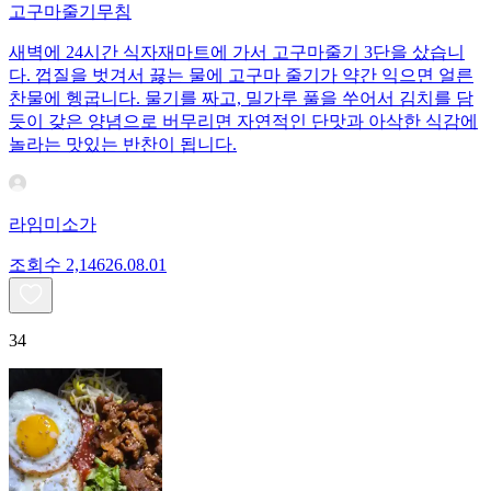
고구마줄기무침
새벽에 24시간 식자재마트에 가서 고구마줄기 3단을 샀습니
다. 껍질을 벗겨서 끓는 물에 고구마 줄기가 약간 익으면 얼른
찬물에 헹굽니다. 물기를 짜고, 밀가루 풀을 쑤어서 김치를 담
듯이 갖은 양념으로 버무리면 자연적인 단맛과 아삭한 식감에
놀라는 맛있는 반찬이 됩니다.
라임미소가
조회수
2,146
26.08.01
34