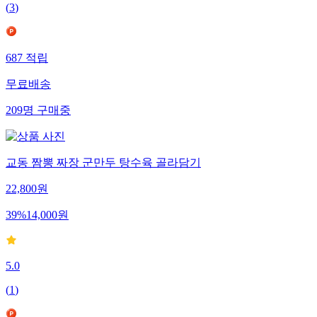
(
3
)
687
적립
무료배송
209
명
구매중
교동 짬뽕 짜장 군만두 탕수육 골라담기
22,800
원
39
%
14,000
원
5.0
(
1
)