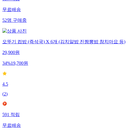
무료배송
52
명
구매중
오뚜기 컵밥 (즉석국) X 6개 (김치알밥 진짬뽕밥 참치마요 등)
29,900
원
34
%
19,700
원
4.5
(
2
)
591
적립
무료배송