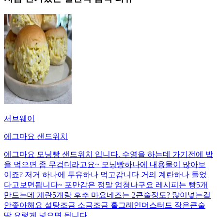
서브웨이
에그마요 샌드위치
에그마요 모닝빵 샌드위치 입니다. 수영을 하는데 가기전에 밥
을 먹으면 좀 무겁더라고요~ 모닝빵하나에 내용물이 많아보
이죠? 저거 하나에 두유하나 먹고갑니다 거의 계란하나 들었
다고보면됩니다~ 포만감은 정말 엄청나구요 레시피는 빵5개
만드는데 계란5개랑 후추 마요네즈는 2큰술정도? 많이넣는걸
안좋아해요 설탕조금 소금조금 홀그레인머스터드 작은큰술
딱 요렇게 넣으면 됩니다.