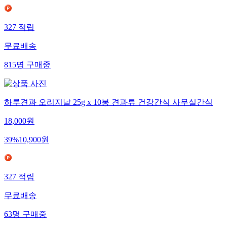
327
적립
무료배송
815
명
구매중
하루견과 오리지날 25g x 10봉 견과류 건강간식 사무실간식
18,000
원
39
%
10,900
원
327
적립
무료배송
63
명
구매중