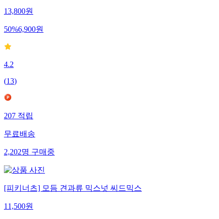
13,800
원
50
%
6,900
원
4.2
(
13
)
207
적립
무료배송
2,202
명
구매중
[피키너츠] 모듬 견과류 믹스넛 씨드믹스
11,500
원