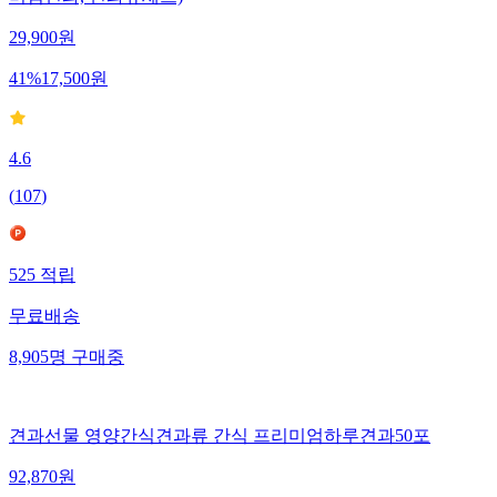
29,900
원
41
%
17,500
원
4.6
(
107
)
525
적립
무료배송
8,905
명
구매중
견과선물 영양간식견과류 간식 프리미엄하루견과50포
92,870
원