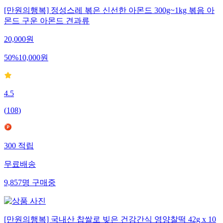
[만원의행복] 정성스레 볶은 신선한 아몬드 300g~1kg 볶음 아
몬드 구운 아몬드 견과류
20,000
원
50
%
10,000
원
4.5
(
108
)
300
적립
무료배송
9,857
명
구매중
[만원의행복] 국내산 찹쌀로 빚은 건강간식 영양찰떡 42g x 10