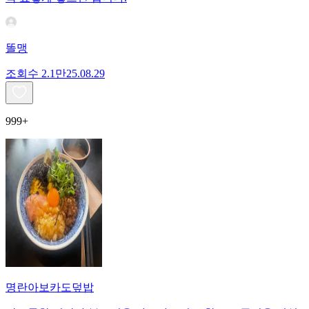
똘맹
조회수
2.1만
25.08.29
999+
명란아보카도덮밥