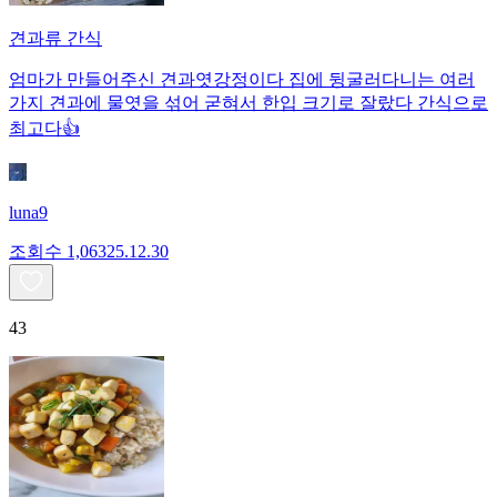
견과류 간식
엄마가 만들어주신 견과엿강정이다 집에 뒹굴러다니는 여러
가지 견과에 물엿을 섞어 굳혀서 한입 크기로 잘랐다 간식으로
최고다👍
luna9
조회수
1,063
25.12.30
43