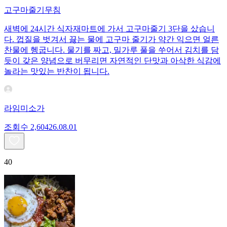
고구마줄기무침
새벽에 24시간 식자재마트에 가서 고구마줄기 3단을 샀습니
다. 껍질을 벗겨서 끓는 물에 고구마 줄기가 약간 익으면 얼른
찬물에 헹굽니다. 물기를 짜고, 밀가루 풀을 쑤어서 김치를 담
듯이 갖은 양념으로 버무리면 자연적인 단맛과 아삭한 식감에
놀라는 맛있는 반찬이 됩니다.
라임미소가
조회수
2,604
26.08.01
40