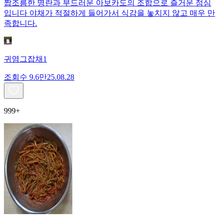
짭조름한 명란과 부드러운 아보카도의 조합으로 즐거운 점심
입니다 야채가 적절하게 들어가서 식감을 놓치지 않고 매우 만
족합니다.
귀염그잡채1
조회수
9.6만
25.08.28
999+