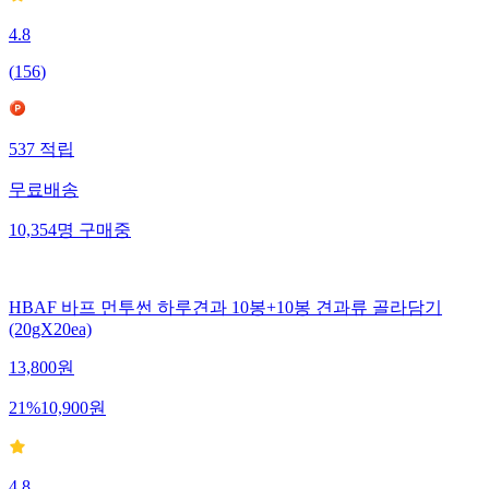
4.8
(
156
)
537
적립
무료배송
10,354
명
구매중
HBAF 바프 먼투썬 하루견과 10봉+10봉 견과류 골라담기
(20gX20ea)
13,800
원
21
%
10,900
원