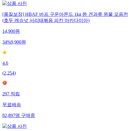
[품질보장] HBAF 바프 구운아몬드 1kg 外 견과류 원물 모음전
(호두 캐슈넛 서리태볶음 피칸 마카다미아)
14,900
원
34
%
9,900
원
4.6
(
2,254
)
297
적립
무료배송
82,897
명
구매중