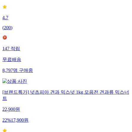
4.7
(
200
)
147
적립
무료배송
8,797
명
구매중
[브랜드특가] 넛츠피아 견과 믹스넛 1kg 모음전 견과류 믹스너
트
22,900
원
22
%
17,900
원