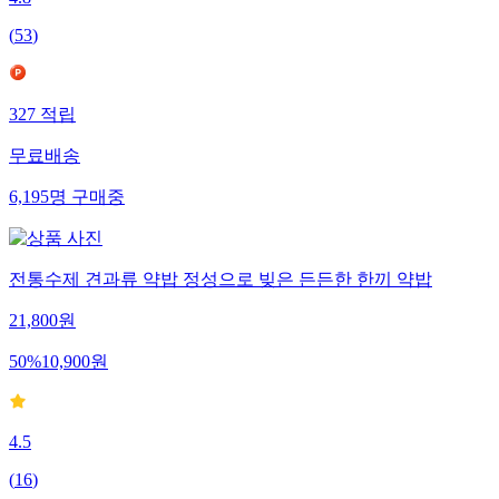
4.8
(
53
)
327
적립
무료배송
6,195
명
구매중
전통수제 견과류 약밥 정성으로 빚은 든든한 한끼 약밥
21,800
원
50
%
10,900
원
4.5
(
16
)