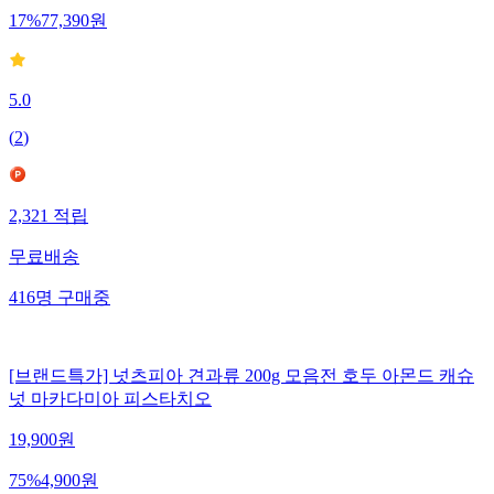
17
%
77,390
원
5.0
(
2
)
2,321
적립
무료배송
416
명
구매중
[브랜드특가] 넛츠피아 견과류 200g 모음전 호두 아몬드 캐슈
넛 마카다미아 피스타치오
19,900
원
75
%
4,900
원