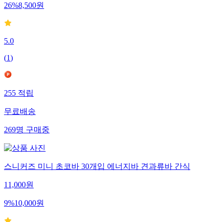
26
%
8,500
원
5.0
(
1
)
255
적립
무료배송
269
명
구매중
스니커즈 미니 초코바 30개입 에너지바 견과류바 간식
11,000
원
9
%
10,000
원