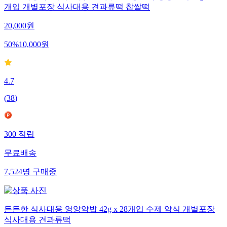
개입 개별포장 식사대용 견과류떡 찹쌀떡
20,000
원
50
%
10,000
원
4.7
(
38
)
300
적립
무료배송
7,524
명
구매중
든든한 식사대용 영양약밥 42g x 28개입 수제 약식 개별포장
식사대용 견과류떡