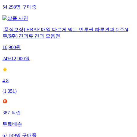
54,298
명
구매중
[품질보장] HBAF 매일 다르게 먹는 먼투썬 하루견과 (2주/4
주/6주) 견과류 견과 모음전
16,900
원
24
%
12,900
원
4.8
(
1,351
)
387
적립
무료배송
67,149
명
구매중