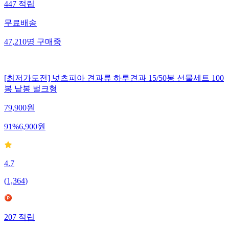
447
적립
무료배송
47,210
명
구매중
[최저가도전] 넛츠피아 견과류 하루견과 15/50봉 선물세트 100
봉 낱봉 벌크형
79,900
원
91
%
6,900
원
4.7
(
1,364
)
207
적립