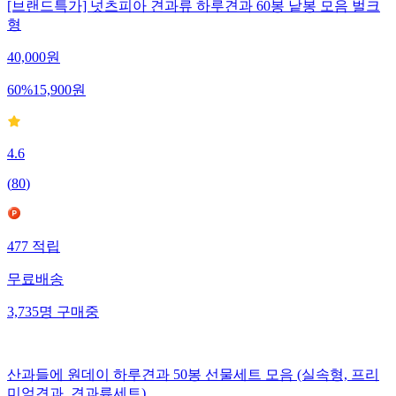
[브랜드특가] 넛츠피아 견과류 하루견과 60봉 낱봉 모음 벌크
형
40,000
원
60
%
15,900
원
4.6
(
80
)
477
적립
무료배송
3,735
명
구매중
산과들에 원데이 하루견과 50봉 선물세트 모음 (실속형, 프리
미엄견과, 견과류세트)