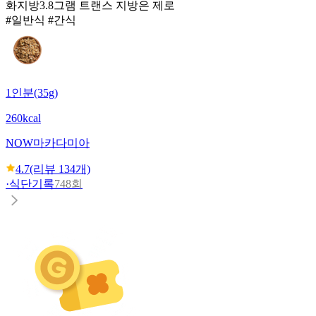
화지방3.8그램 트랜스 지방은 제로
#일반식 #간식
1인분(35g)
260kcal
NOW
마카다미아
4.7
(리뷰
134
개)
·
식단기록
748회