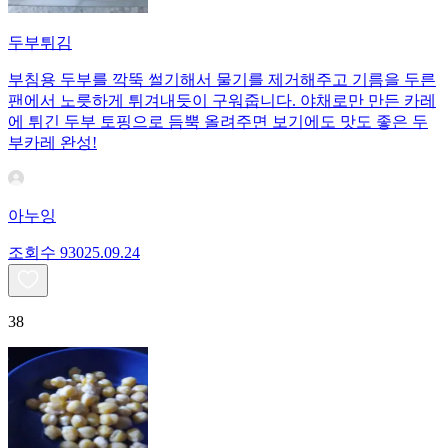
두부튀김
부침용 두부를 깍뚝 썰기해서 물기를 제거해주고 기름을 두른
팬에서 노릇하게 튀겨내듯이 구워줍니다. 야채로만 만든 카레
에 튀긴 두부 토핑으로 듬뿍 올려주면 보기에도 맛도 좋은 두
부카레 완성!
아누잉
조회수
930
25.09.24
38