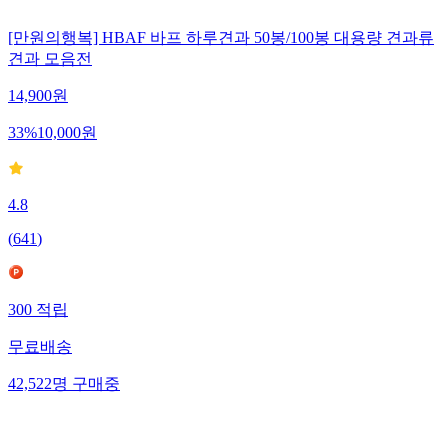
[만원의행복] HBAF 바프 하루견과 50봉/100봉 대용량 견과류
견과 모음전
14,900
원
33
%
10,000
원
4.8
(
641
)
300
적립
무료배송
42,522
명
구매중