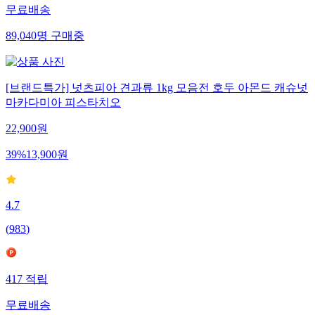
무료배송
89,040
명
구매중
[브랜드특가] 넛츠피아 견과류 1kg 모음전 호두 아몬드 캐슈넛
마카다미아 피스타치오
22,900
원
39
%
13,900
원
4.7
(
983
)
417
적립
무료배송