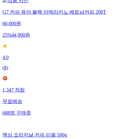
G7 커피 퓨어 블랙 아메리카노 베트남커피 200T
60,000
원
25
%
44,900
원
4.9
(
8
)
1,347
적립
무료배송
688
명
구매중
맥심 오리지날 커피 리필 500g