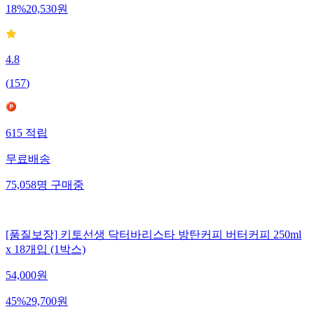
18
%
20,530
원
4.8
(
157
)
615
적립
무료배송
75,058
명
구매중
[품질보장] 키토선생 닥터바리스타 방탄커피 버터커피 250ml
x 18개입 (1박스)
54,000
원
45
%
29,700
원