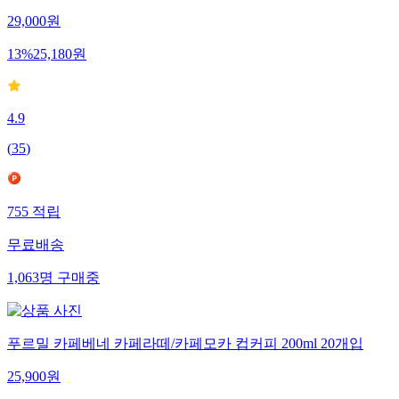
29,000
원
13
%
25,180
원
4.9
(
35
)
755
적립
무료배송
1,063
명
구매중
푸르밀 카페베네 카페라떼/카페모카 컵커피 200ml 20개입
25,900
원