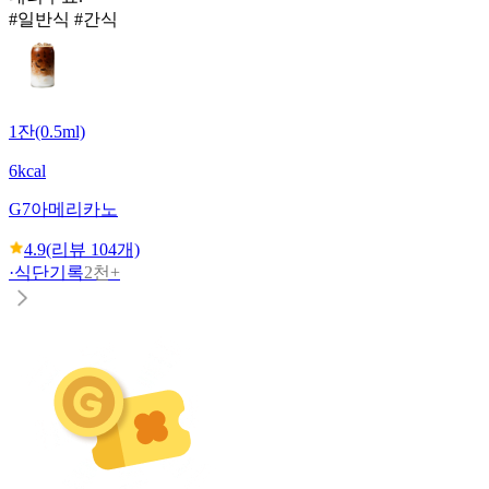
#일반식 #간식
1잔(0.5ml)
6kcal
G7
아메리카노
4.9
(리뷰
104
개)
·
식단기록
2천+