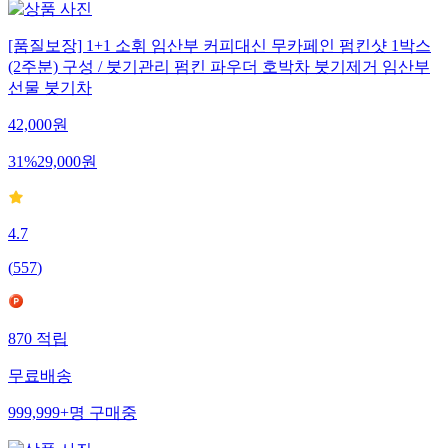
[품질보장] 1+1 소휘 임산부 커피대신 무카페인 펌킨샷 1박스
(2주분) 구성 / 붓기관리 펌킨 파우더 호박차 붓기제거 임산부
선물 붓기차
42,000
원
31
%
29,000
원
4.7
(
557
)
870
적립
무료배송
999,999+
명
구매중