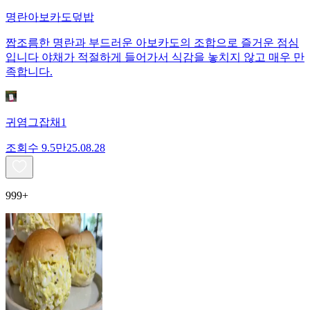
명란아보카도덮밥
짭조름한 명란과 부드러운 아보카도의 조합으로 즐거운 점심
입니다 야채가 적절하게 들어가서 식감을 놓치지 않고 매우 만
족합니다.
귀염그잡채1
조회수
9.5만
25.08.28
999+