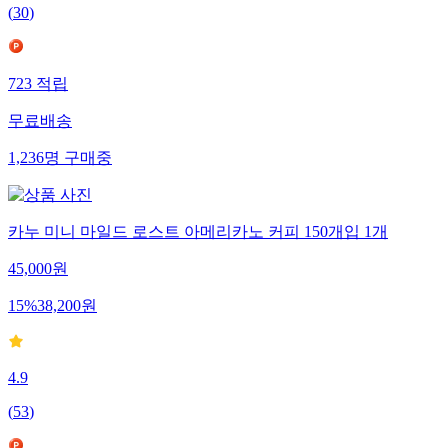
(
30
)
723
적립
무료배송
1,236
명
구매중
카누 미니 마일드 로스트 아메리카노 커피 150개입 1개
45,000
원
15
%
38,200
원
4.9
(
53
)