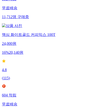
무료배송
11,712
명
구매중
맥심 화이트골드 커피믹스 100T
24,000
원
16
%
20,140
원
4.8
(
115
)
604
적립
무료배송