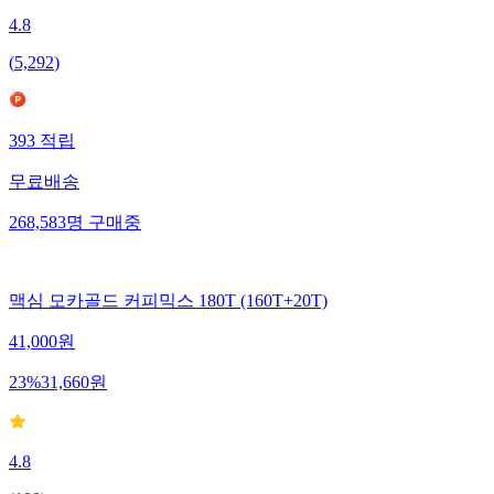
4.8
(
5,292
)
393
적립
무료배송
268,583
명
구매중
맥심 모카골드 커피믹스 180T (160T+20T)
41,000
원
23
%
31,660
원
4.8