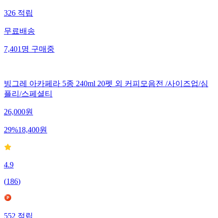
326
적립
무료배송
7,401
명
구매중
빙그레 아카페라 5종 240ml 20펫 외 커피모음전 /사이즈업/심
플리/스페셜티
26,000
원
29
%
18,400
원
4.9
(
186
)
552
적립