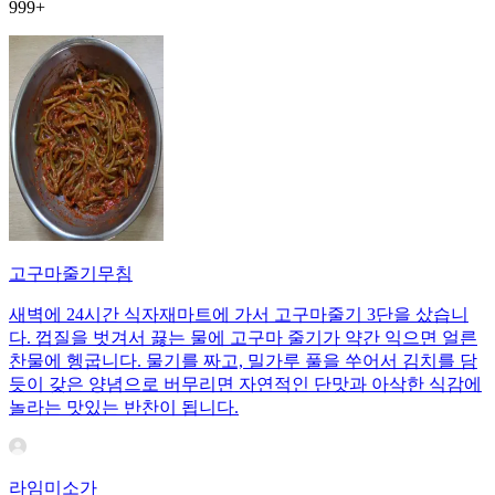
999+
고구마줄기무침
새벽에 24시간 식자재마트에 가서 고구마줄기 3단을 샀습니
다. 껍질을 벗겨서 끓는 물에 고구마 줄기가 약간 익으면 얼른
찬물에 헹굽니다. 물기를 짜고, 밀가루 풀을 쑤어서 김치를 담
듯이 갖은 양념으로 버무리면 자연적인 단맛과 아삭한 식감에
놀라는 맛있는 반찬이 됩니다.
라임미소가