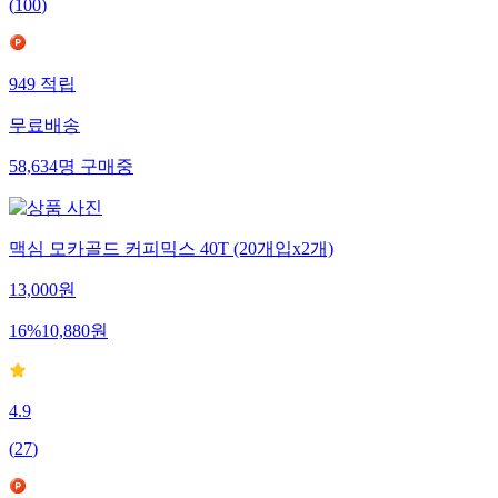
(
100
)
949
적립
무료배송
58,634
명
구매중
맥심 모카골드 커피믹스 40T (20개입x2개)
13,000
원
16
%
10,880
원
4.9
(
27
)