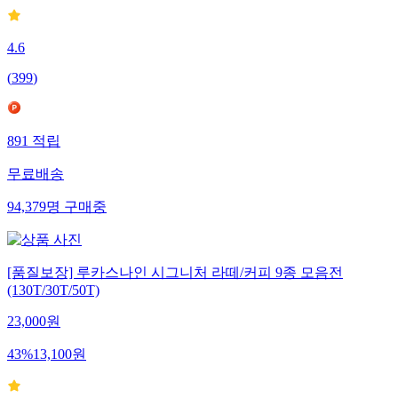
4.6
(
399
)
891
적립
무료배송
94,379
명
구매중
[품질보장] 루카스나인 시그니처 라떼/커피 9종 모음전
(130T/30T/50T)
23,000
원
43
%
13,100
원