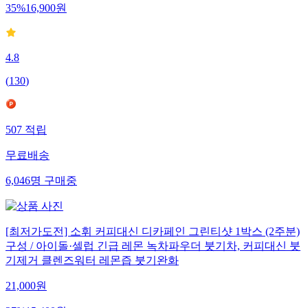
35
%
16,900
원
4.8
(
130
)
507
적립
무료배송
6,046
명
구매중
[최저가도전] 소휘 커피대신 디카페인 그린티샷 1박스 (2주분)
구성 / 아이돌·셀럽 긴급 레몬 녹차파우더 붓기차, 커피대신 붓
기제거 클렌즈워터 레몬즙 붓기완화
21,000
원