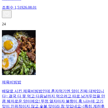
조회수
1,519
26.08.01
24
제육비빔밥
배달로 시킨 제육비빔밥인데 혼자먹기엔 양이 진짜 대박입니
다;; 결국 다 못 먹고 다음날까지 먹으려고 따로 남겨두었을 만
큼 혜자로운 양이에요! 뚜껑 열자마자 불향이 훅 나는데 고기
맛이 인위적이지 않고 숯불 맛이라 참 맛있네요~!특히 계란후