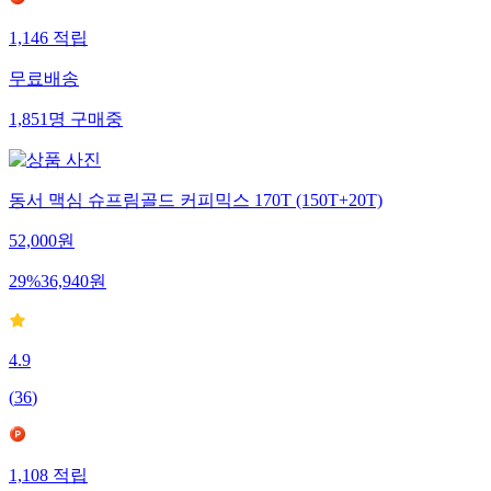
1,146
적립
무료배송
1,851
명
구매중
동서 맥심 슈프림골드 커피믹스 170T (150T+20T)
52,000
원
29
%
36,940
원
4.9
(
36
)
1,108
적립