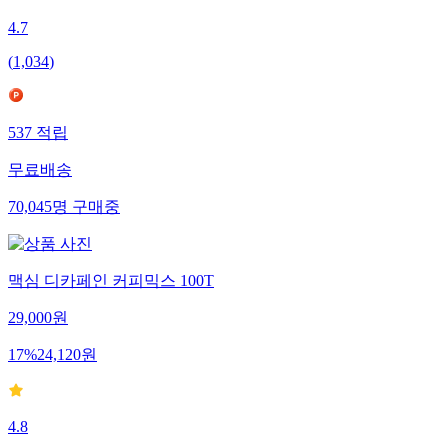
4.7
(
1,034
)
537
적립
무료배송
70,045
명
구매중
맥심 디카페인 커피믹스 100T
29,000
원
17
%
24,120
원
4.8