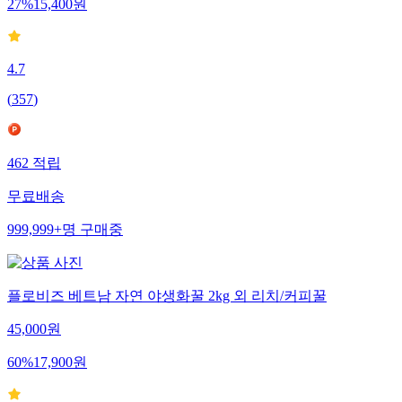
27
%
15,400
원
4.7
(
357
)
462
적립
무료배송
999,999+
명
구매중
플로비즈 베트남 자연 야생화꿀 2kg 외 리치/커피꿀
45,000
원
60
%
17,900
원