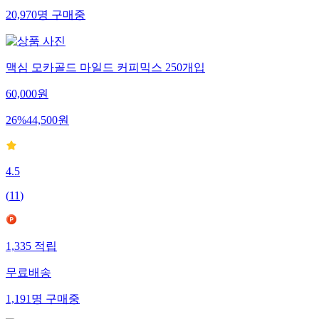
20,970
명
구매중
맥심 모카골드 마일드 커피믹스 250개입
60,000
원
26
%
44,500
원
4.5
(
11
)
1,335
적립
무료배송
1,191
명
구매중