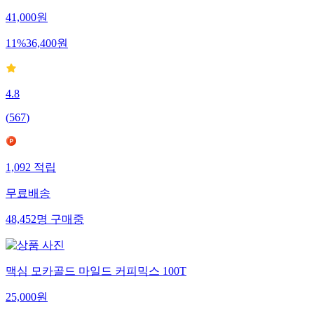
41,000
원
11
%
36,400
원
4.8
(
567
)
1,092
적립
무료배송
48,452
명
구매중
맥심 모카골드 마일드 커피믹스 100T
25,000
원