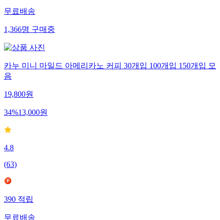
무료배송
1,366
명
구매중
카누 미니 마일드 아메리카노 커피 30개입 100개입 150개입 모
음
19,800
원
34
%
13,000
원
4.8
(
63
)
390
적립