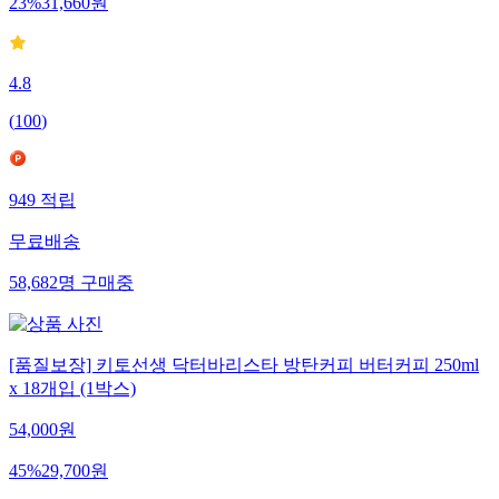
23
%
31,660
원
4.8
(
100
)
949
적립
무료배송
58,682
명
구매중
[품질보장] 키토선생 닥터바리스타 방탄커피 버터커피 250ml
x 18개입 (1박스)
54,000
원
45
%
29,700
원