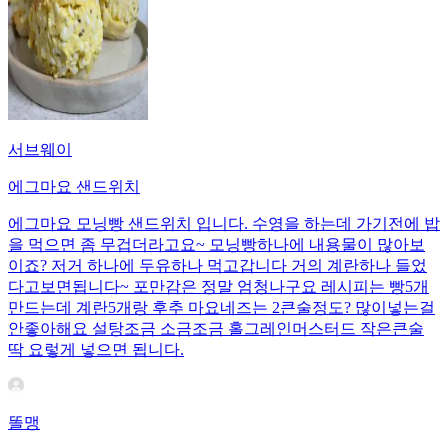
서브웨이
에그마요 샌드위치
에그마요 모닝빵 샌드위치 입니다. 수영을 하는데 가기전에 밥
을 먹으면 좀 무겁더라고요~ 모닝빵하나에 내용물이 많아보
이죠? 저거 하나에 두유하나 먹고갑니다 거의 계란하나 들었
다고보면됩니다~ 포만감은 정말 엄청나구요 레시피는 빵5개
만드는데 계란5개랑 후추 마요네즈는 2큰술정도? 많이넣는걸
안좋아해요 설탕조금 소금조금 홀그레인머스터드 작은큰술
딱 요렇게 넣으면 됩니다.
똘맹