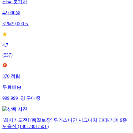
선물 붓기차
42,000
원
31
%
29,000
원
4.7
(
557
)
870
적립
무료배송
999,999+
명
구매중
[최저가도전] [품질보장] 루카스나인 시그니처 라떼/커피 9종
모음전 (130T/30T/50T)