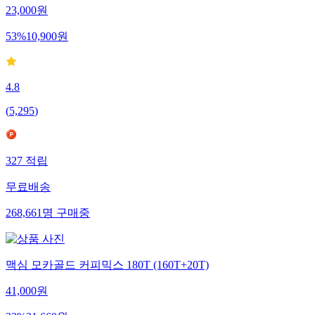
23,000
원
53
%
10,900
원
4.8
(
5,295
)
327
적립
무료배송
268,661
명
구매중
맥심 모카골드 커피믹스 180T (160T+20T)
41,000
원