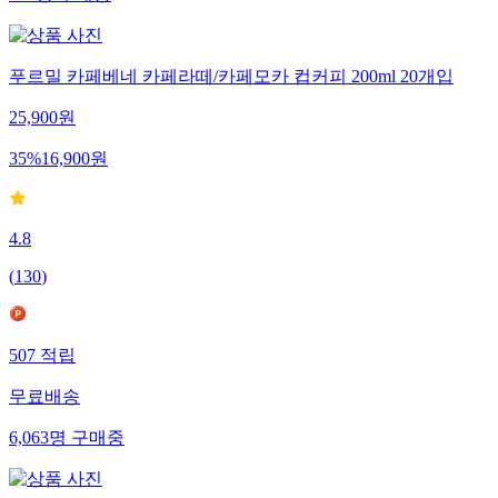
푸르밀 카페베네 카페라떼/카페모카 컵커피 200ml 20개입
25,900
원
35
%
16,900
원
4.8
(
130
)
507
적립
무료배송
6,063
명
구매중