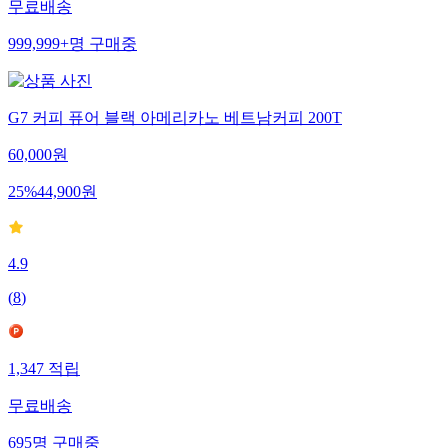
무료배송
999,999+
명
구매중
G7 커피 퓨어 블랙 아메리카노 베트남커피 200T
60,000
원
25
%
44,900
원
4.9
(
8
)
1,347
적립
무료배송
695
명
구매중