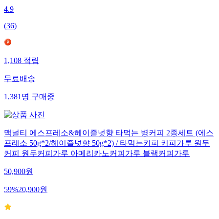
4.9
(
36
)
1,108
적립
무료배송
1,381
명
구매중
맥널티 에스프레소&헤이즐넛향 타먹는 병커피 2종세트 (에스
프레소 50g*2/헤이즐넛향 50g*2) / 타먹는커피 커피가루 원두
커피 원두커피가루 아메리카노커피가루 블랙커피가루
50,900
원
59
%
20,900
원