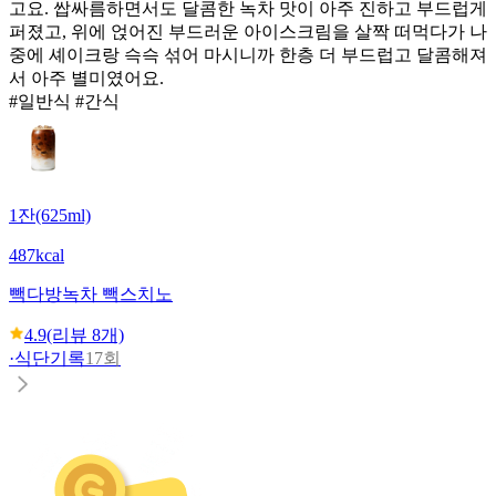
고요. 쌉싸름하면서도 달콤한 녹차 맛이 아주 진하고 부드럽게
퍼졌고, 위에 얹어진 부드러운 아이스크림을 살짝 떠먹다가 나
중에 셰이크랑 슥슥 섞어 마시니까 한층 더 부드럽고 달콤해져
서 아주 별미였어요.
#일반식 #간식
1잔(625ml)
487kcal
빽다방
녹차 빽스치노
4.9
(리뷰
8
개)
·
식단기록
17회