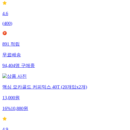
4.6
(
400
)
891
적립
무료배송
94,404
명
구매중
맥심 모카골드 커피믹스 40T (20개입x2개)
13,000
원
16
%
10,880
원
4.9