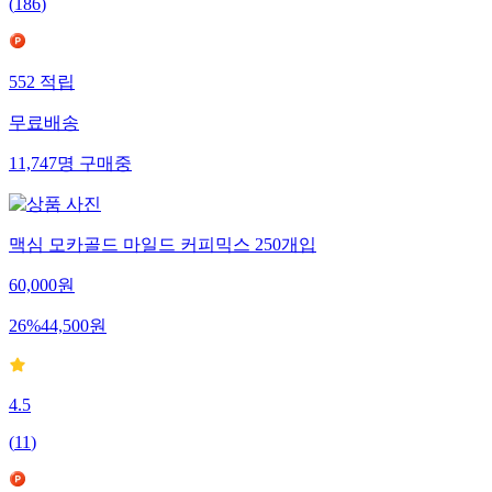
(
186
)
552
적립
무료배송
11,747
명
구매중
맥심 모카골드 마일드 커피믹스 250개입
60,000
원
26
%
44,500
원
4.5
(
11
)