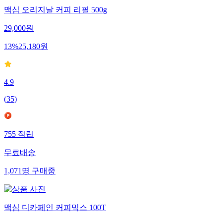
맥심 오리지날 커피 리필 500g
29,000
원
13
%
25,180
원
4.9
(
35
)
755
적립
무료배송
1,071
명
구매중
맥심 디카페인 커피믹스 100T