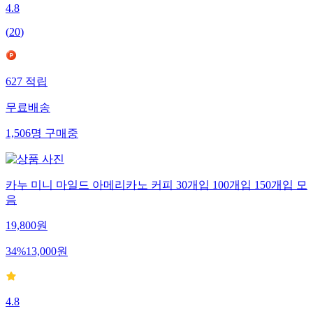
4.8
(
20
)
627
적립
무료배송
1,506
명
구매중
카누 미니 마일드 아메리카노 커피 30개입 100개입 150개입 모
음
19,800
원
34
%
13,000
원
4.8