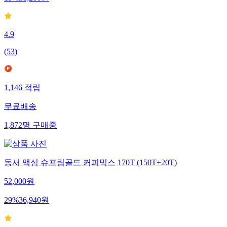
4.9
(
53
)
1,146
적립
무료배송
1,872
명
구매중
동서 맥심 슈프림골드 커피믹스 170T (150T+20T)
52,000
원
29
%
36,940
원