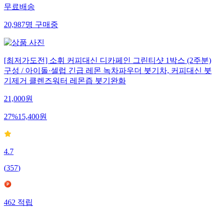
무료배송
20,987
명
구매중
[최저가도전] 소휘 커피대신 디카페인 그린티샷 1박스 (2주분)
구성 / 아이돌·셀럽 긴급 레몬 녹차파우더 붓기차, 커피대신 붓
기제거 클렌즈워터 레몬즙 붓기완화
21,000
원
27
%
15,400
원
4.7
(
357
)
462
적립