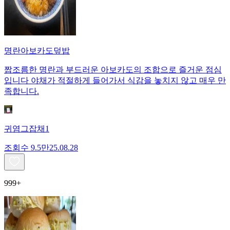
명란아보카도덮밥
짭조름한 명란과 부드러운 아보카도의 조합으로 즐거운 점심
입니다 야채가 적절하게 들어가서 식감을 놓치지 않고 매우 만
족합니다.
귀염그잡채1
조회수
9.5만
25.08.28
999+