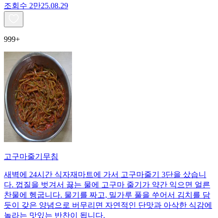
조회수
2만
25.08.29
999+
고구마줄기무침
새벽에 24시간 식자재마트에 가서 고구마줄기 3단을 샀습니
다. 껍질을 벗겨서 끓는 물에 고구마 줄기가 약간 익으면 얼른
찬물에 헹굽니다. 물기를 짜고, 밀가루 풀을 쑤어서 김치를 담
듯이 갖은 양념으로 버무리면 자연적인 단맛과 아삭한 식감에
놀라는 맛있는 반찬이 됩니다.