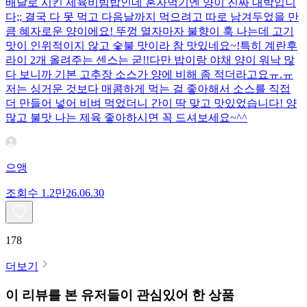
배달로 시킨 제육비빔밥인데 혼자먹기엔 양이 진짜 대박입니
다;; 결국 다 못 먹고 다음날까지 먹으려고 따로 남겨두었을 만
큼 혜자로운 양이에요! 뚜껑 열자마자 불향이 훅 나는데 고기
맛이 인위적이지 않고 숯불 맛이라 참 맛있네요~!특히 계란후
라이 2개 올려주는 센스는 굳!! ​다만 밥이랑 야채 양이 워낙 많
다 보니까 기본 고추장 소스가 양에 비해 좀 적더라고요ㅠ.ㅠ
저는 싱거운 것보다 매콤하게 먹는 걸 좋아해서 소스를 직접
더 만들어 넣어 비벼 먹었더니 간이 딱 맞고 맛있었습니다! 양
많고 불맛 나는 제육 좋아하시면 꼭 드셔보세요~^^
으앵
조회수
1.2만
26.06.30
178
더보기
이 리뷰를 본 유저들이 관심있어 한 상품