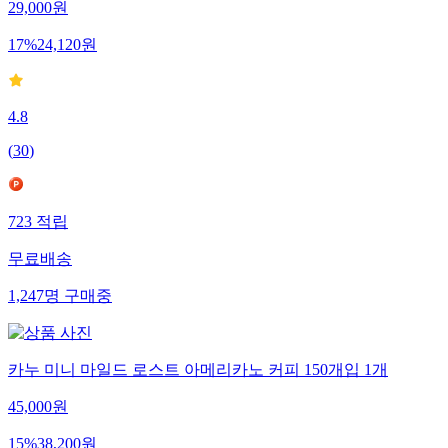
29,000
원
17
%
24,120
원
4.8
(
30
)
723
적립
무료배송
1,247
명
구매중
카누 미니 마일드 로스트 아메리카노 커피 150개입 1개
45,000
원
15
%
38,200
원