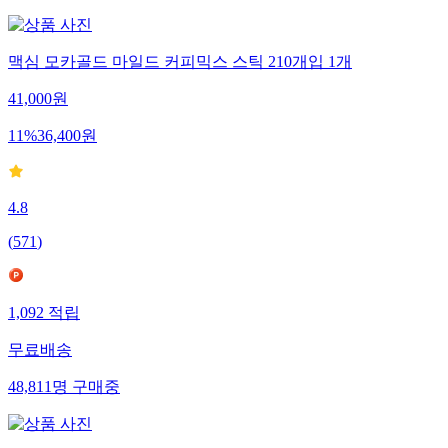
맥심 모카골드 마일드 커피믹스 스틱 210개입 1개
41,000
원
11
%
36,400
원
4.8
(
571
)
1,092
적립
무료배송
48,811
명
구매중