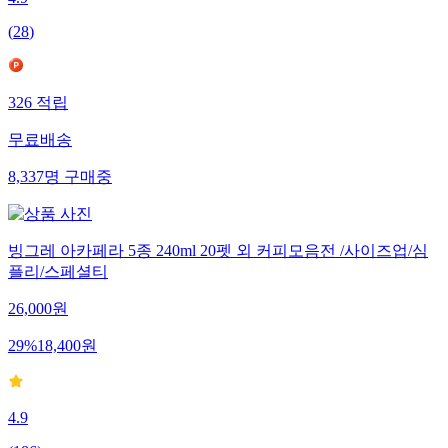
(
28
)
326
적립
무료배송
8,337
명
구매중
빙그레 아카페라 5종 240ml 20펫 외 커피모음전 /사이즈업/심
플리/스페셜티
26,000
원
29
%
18,400
원
4.9