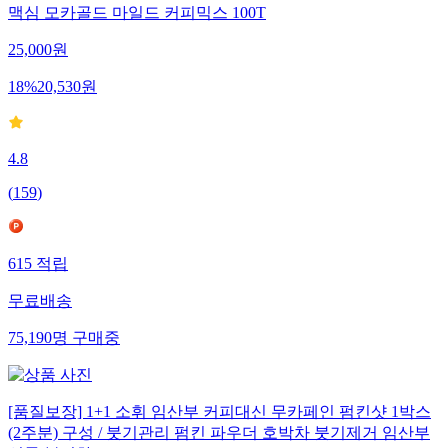
맥심 모카골드 마일드 커피믹스 100T
25,000
원
18
%
20,530
원
4.8
(
159
)
615
적립
무료배송
75,190
명
구매중
[품질보장] 1+1 소휘 임산부 커피대신 무카페인 펌킨샷 1박스
(2주분) 구성 / 붓기관리 펌킨 파우더 호박차 붓기제거 임산부