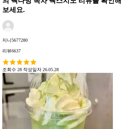
의 빽다방 녹차 빽스치노 리뷰를 확인해
보세요.
지니5677280
리뷰6637
조회수 28
작성일자 26.05.28