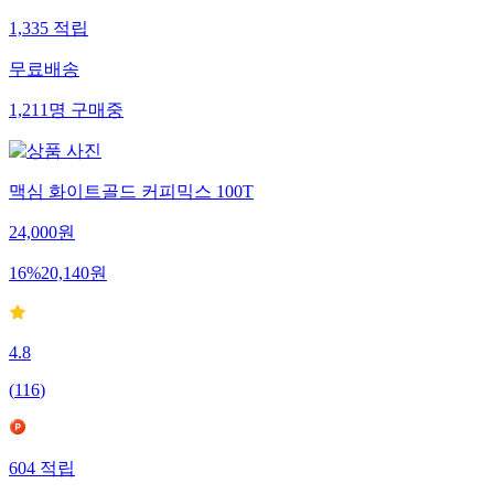
1,335
적립
무료배송
1,211
명
구매중
맥심 화이트골드 커피믹스 100T
24,000
원
16
%
20,140
원
4.8
(
116
)
604
적립