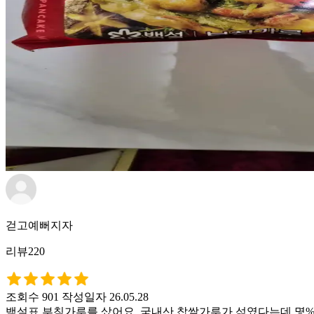
걷고예뻐지자
리뷰220
조회수 901
작성일자 26.05.28
백설표 부침가루를 샀어요. 국내산 찹쌀가루가 섞였다는데 몇%