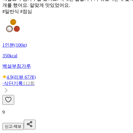
개를 했어요. 알맞게 맛있었어요.
#일반식 #점심
1인분(100g)
350kcal
백설
부침가루
4.9
(리뷰
67
개)
·
식단기록
112회
9
신고·제보