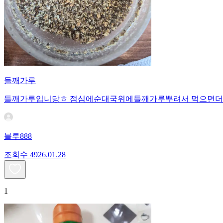
들깨가루
들깨가루입니당ㅎ 점심에순대국위에들깨가루뿌려서 먹으면더
블루888
조회수
49
26.01.28
1