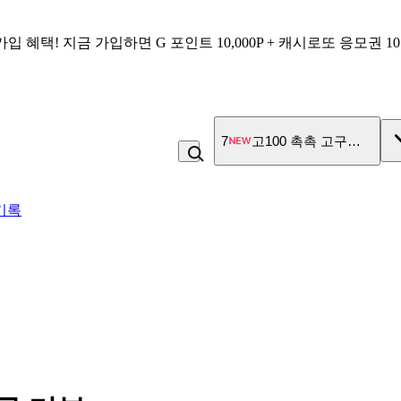
가입 혜택!
지금 가입하면
G 포인트 10,000P + 캐시로또 응모권 1
7
고100 촉촉 고구마 스틱
기록