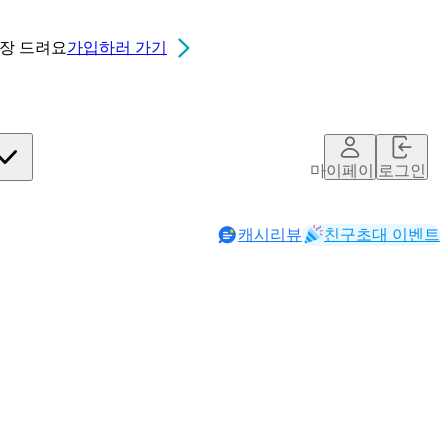
0장
드려요
가입하러 가기
마이페이지
로그인
캐시리뷰
친구초대 이벤트