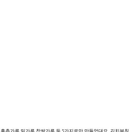
,후추가루,밀가루,찹쌀가루 등 5가지로만 만들었대요. 김치부침