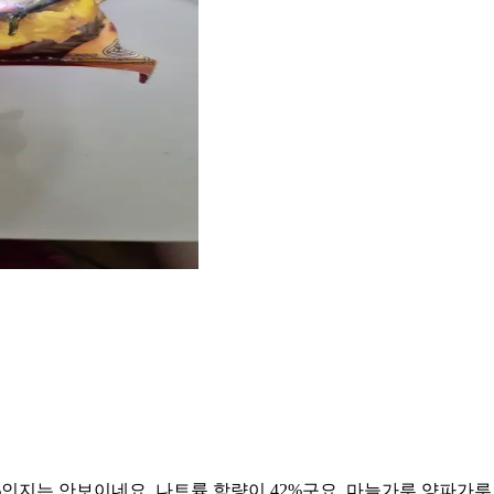
인지는 안보이네요. 나트륨 함량이 42%구요. 마늘가루,양파가루