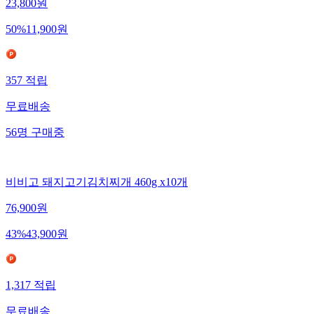
23,800
원
50
%
11,900
원
357
적립
무료배송
56
명
구매중
비비고 돼지고기김치찌개 460g x10개
76,900
원
43
%
43,900
원
1,317
적립
무료배송