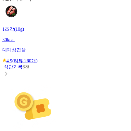
1조각(10g)
30kcal
대패삼겹살
4.9
(리뷰
260
개)
·
식단기록
6천+