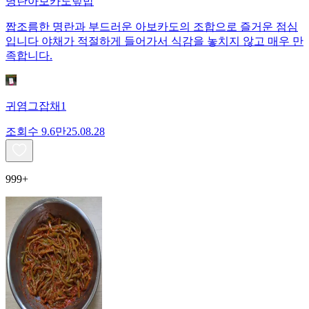
명란아보카도덮밥
짭조름한 명란과 부드러운 아보카도의 조합으로 즐거운 점심
입니다 야채가 적절하게 들어가서 식감을 놓치지 않고 매우 만
족합니다.
귀염그잡채1
조회수
9.6만
25.08.28
999+