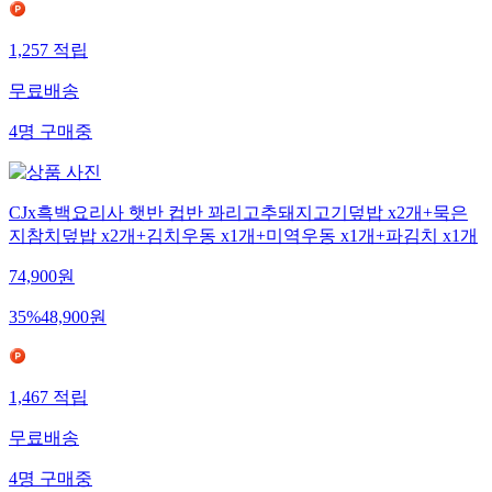
1,257
적립
무료배송
4
명
구매중
CJx흑백요리사 햇반 컵반 꽈리고추돼지고기덮밥 x2개+묵은
지참치덮밥 x2개+김치우동 x1개+미역우동 x1개+파김치 x1개
74,900
원
35
%
48,900
원
1,467
적립
무료배송
4
명
구매중