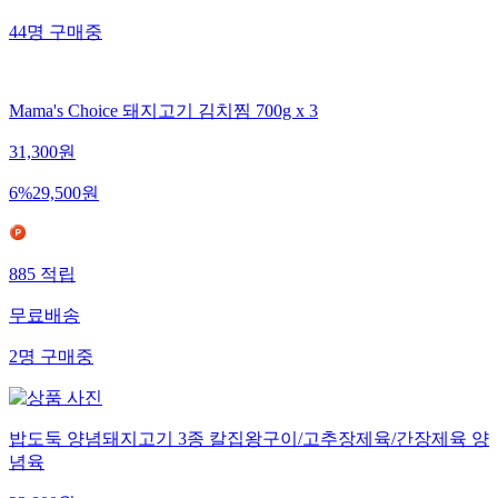
44
명
구매중
Mama's Choice 돼지고기 김치찜 700g x 3
31,300
원
6
%
29,500
원
885
적립
무료배송
2
명
구매중
밥도둑 양념돼지고기 3종 칼집왕구이/고추장제육/간장제육 양
념육