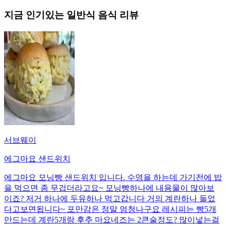
지금 인기있는
일반식
음식 리뷰
서브웨이
에그마요 샌드위치
에그마요 모닝빵 샌드위치 입니다. 수영을 하는데 가기전에 밥
을 먹으면 좀 무겁더라고요~ 모닝빵하나에 내용물이 많아보
이죠? 저거 하나에 두유하나 먹고갑니다 거의 계란하나 들었
다고보면됩니다~ 포만감은 정말 엄청나구요 레시피는 빵5개
만드는데 계란5개랑 후추 마요네즈는 2큰술정도? 많이넣는걸