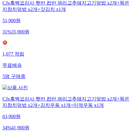
CJx흑백요리사 햇반 컵반 꽈리고추돼지고기덮밥 x2개+묵은
지참치덮밥 x2개+갓김치 x1개
51,900
원
31
%
35,900
원
1,077
적립
무료배송
5
명
구매중
CJx흑백요리사 햇반 컵반 꽈리고추돼지고기덮밥 x2개+묵은
지참치덮밥 x2개+김치우동 x1개+미역우동 x1개
63,900
원
34
%
41,900
원