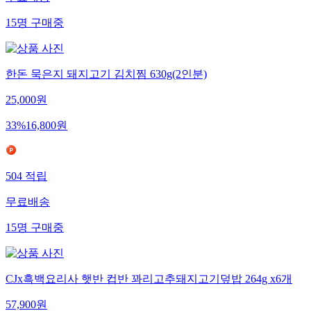
15
명
구매중
한돈 묵은지 돼지고기 김치찜 630g(2인분)
25,000
원
33
%
16,800
원
504
적립
무료배송
15
명
구매중
CJx흑백요리사 햇반 컵반 꽈리고추돼지고기덮밥 264g x6개
57,900
원