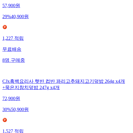
57,900
원
29
%
40,900
원
1,227
적립
무료배송
8
명
구매중
CJx흑백요리사 햇반 컵반 꽈리고추돼지고기덮밥 264g x4개
+묵은지참치덮밥 247g x4개
72,900
원
30
%
50,900
원
1,527
적립