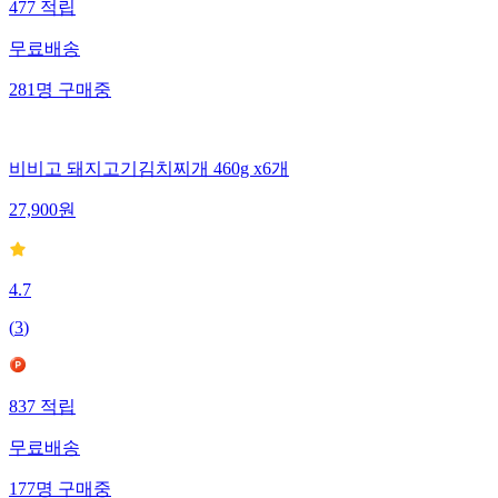
477
적립
무료배송
281
명
구매중
비비고 돼지고기김치찌개 460g x6개
27,900
원
4.7
(
3
)
837
적립
무료배송
177
명
구매중