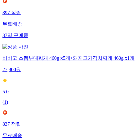
897
적립
무료배송
37
명
구매중
비비고 스팸부대찌개 460g x5개+돼지고기김치찌개 460g x1개
27,900
원
5.0
(
1
)
837
적립
무료배송