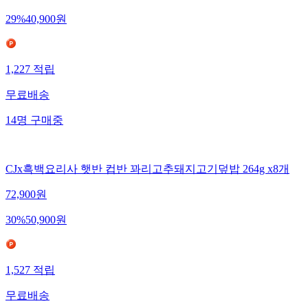
29
%
40,900
원
1,227
적립
무료배송
14
명
구매중
CJx흑백요리사 햇반 컵반 꽈리고추돼지고기덮밥 264g x8개
72,900
원
30
%
50,900
원
1,527
적립
무료배송