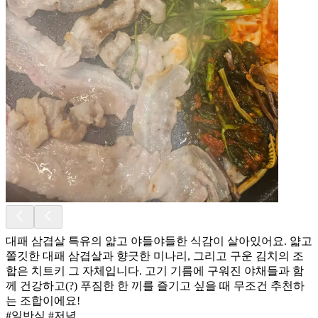
대패 삼겹살 특유의 얇고 야들야들한 식감이 살아있어요. 얇고
쫄깃한 대패 삼겹살과 향긋한 미나리, 그리고 구운 김치의 조
합은 치트키 그 자체입니다. 고기 기름에 구워진 야채들과 함
께 건강하고(?) 푸짐한 한 끼를 즐기고 싶을 때 무조건 추천하
는 조합이에요!
#일반식 #저녁