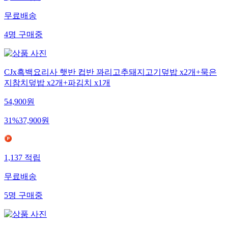
무료배송
4
명
구매중
CJx흑백요리사 햇반 컵반 꽈리고추돼지고기덮밥 x2개+묵은
지참치덮밥 x2개+파김치 x1개
54,900
원
31
%
37,900
원
1,137
적립
무료배송
5
명
구매중