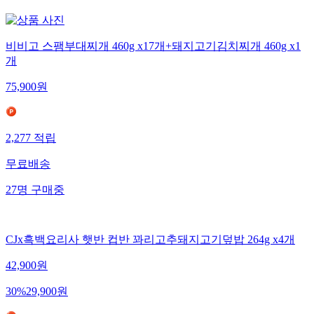
비비고 스팸부대찌개 460g x17개+돼지고기김치찌개 460g x1
개
75,900
원
2,277
적립
무료배송
27
명
구매중
CJx흑백요리사 햇반 컵반 꽈리고추돼지고기덮밥 264g x4개
42,900
원
30
%
29,900
원