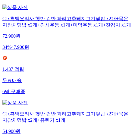
CJx흑백요리사 햇반 컵반 꽈리고추돼지고기덮밥 x2개+묵은
지참치덮밥 x2개+김치우동 x1개+미역우동 x1개+갓김치 x1개
72,900
원
34
%
47,900
원
1,437
적립
무료배송
6
명
구매중
CJx흑백요리사 햇반 컵반 꽈리고추돼지고기덮밥 x2개+묵은
지참치덮밥 x2개+유린기 x1개
54,900
원