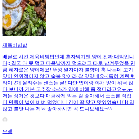
제육비빔밥
배달로 시킨 제육비빔밥인데 혼자먹기엔 양이 진짜 대박입니
다;; 결국 다 못 먹고 다음날까지 먹으려고 따로 남겨두었을 만
큼 혜자로운 양이에요! 뚜껑 열자마자 불향이 훅 나는데 고기
맛이 인위적이지 않고 숯불 맛이라 참 맛있네요~!특히 계란후
라이 2개 올려주는 센스는 굳!! ​다만 밥이랑 야채 양이 워낙 많
다 보니까 기본 고추장 소스가 양에 비해 좀 적더라고요ㅠ.ㅠ
저는 싱거운 것보다 매콤하게 먹는 걸 좋아해서 소스를 직접
더 만들어 넣어 비벼 먹었더니 간이 딱 맞고 맛있었습니다! 양
많고 불맛 나는 제육 좋아하시면 꼭 드셔보세요~^^
으앵