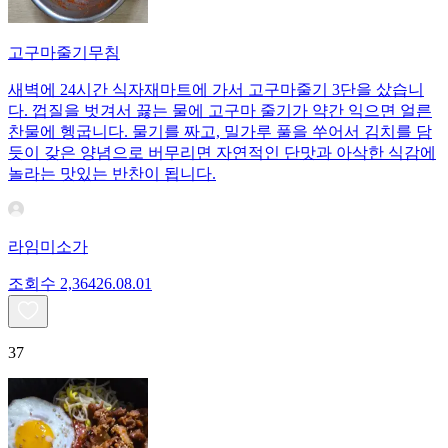
고구마줄기무침
새벽에 24시간 식자재마트에 가서 고구마줄기 3단을 샀습니
다. 껍질을 벗겨서 끓는 물에 고구마 줄기가 약간 익으면 얼른
찬물에 헹굽니다. 물기를 짜고, 밀가루 풀을 쑤어서 김치를 담
듯이 갖은 양념으로 버무리면 자연적인 단맛과 아삭한 식감에
놀라는 맛있는 반찬이 됩니다.
라임미소가
조회수
2,364
26.08.01
37