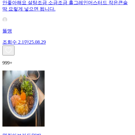
안좋아해요 설탕조금 소금조금 홀그레인머스터드 작은큰술
딱 요렇게 넣으면 됩니다.
똘맹
조회수
2.1만
25.08.29
999+