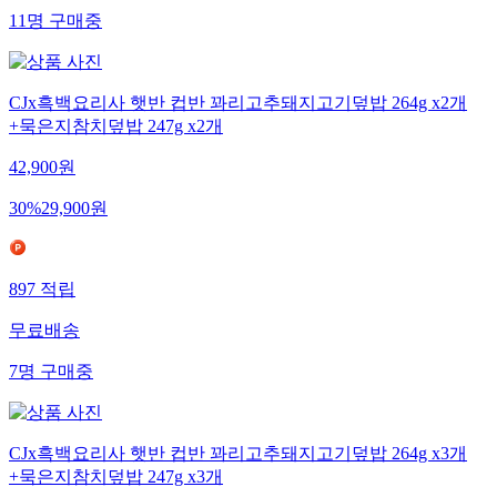
11
명
구매중
CJx흑백요리사 햇반 컵반 꽈리고추돼지고기덮밥 264g x2개
+묵은지참치덮밥 247g x2개
42,900
원
30
%
29,900
원
897
적립
무료배송
7
명
구매중
CJx흑백요리사 햇반 컵반 꽈리고추돼지고기덮밥 264g x3개
+묵은지참치덮밥 247g x3개