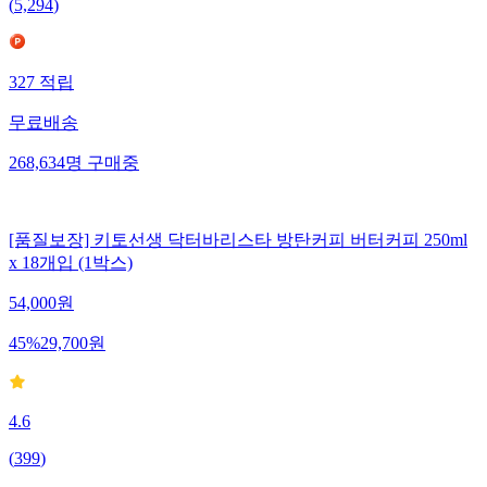
(
5,294
)
327
적립
무료배송
268,634
명
구매중
[품질보장] 키토선생 닥터바리스타 방탄커피 버터커피 250ml
x 18개입 (1박스)
54,000
원
45
%
29,700
원
4.6
(
399
)