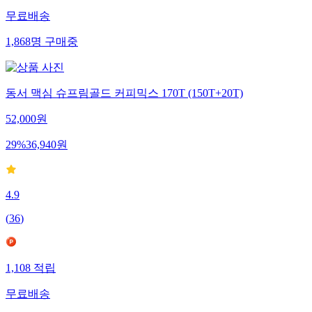
무료배송
1,868
명
구매중
동서 맥심 슈프림골드 커피믹스 170T (150T+20T)
52,000
원
29
%
36,940
원
4.9
(
36
)
1,108
적립
무료배송