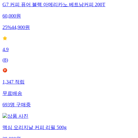
G7 커피 퓨어 블랙 아메리카노 베트남커피 200T
60,000
원
25
%
44,900
원
4.9
(
8
)
1,347
적립
무료배송
693
명
구매중
맥심 오리지날 커피 리필 500g