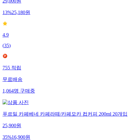
29,000
원
13
%
25,180
원
4.9
(
35
)
755
적립
무료배송
1,064
명
구매중
푸르밀 카페베네 카페라떼/카페모카 컵커피 200ml 20개입
25,900
원
35
%
16,900
원