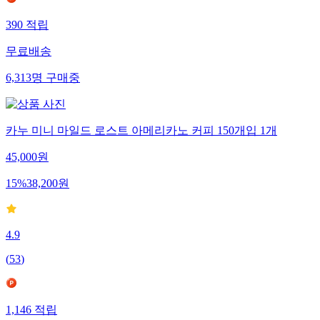
390
적립
무료배송
6,313
명
구매중
카누 미니 마일드 로스트 아메리카노 커피 150개입 1개
45,000
원
15
%
38,200
원
4.9
(
53
)
1,146
적립