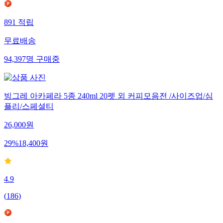
891
적립
무료배송
94,397
명
구매중
빙그레 아카페라 5종 240ml 20펫 외 커피모음전 /사이즈업/심
플리/스페셜티
26,000
원
29
%
18,400
원
4.9
(
186
)