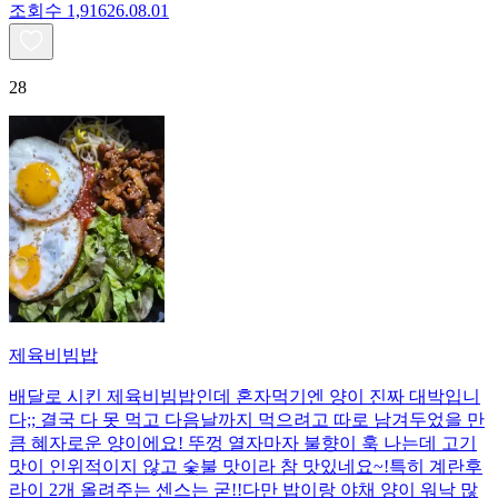
조회수
1,916
26.08.01
28
제육비빔밥
배달로 시킨 제육비빔밥인데 혼자먹기엔 양이 진짜 대박입니
다;; 결국 다 못 먹고 다음날까지 먹으려고 따로 남겨두었을 만
큼 혜자로운 양이에요! 뚜껑 열자마자 불향이 훅 나는데 고기
맛이 인위적이지 않고 숯불 맛이라 참 맛있네요~!특히 계란후
라이 2개 올려주는 센스는 굳!! ​다만 밥이랑 야채 양이 워낙 많