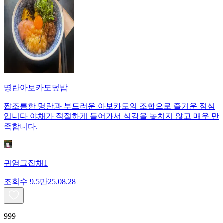
명란아보카도덮밥
짭조름한 명란과 부드러운 아보카도의 조합으로 즐거운 점심
입니다 야채가 적절하게 들어가서 식감을 놓치지 않고 매우 만
족합니다.
귀염그잡채1
조회수
9.5만
25.08.28
999+