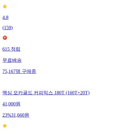
4.8
(
159
)
615
적립
무료배송
75,167
명
구매중
맥심 모카골드 커피믹스 180T (160T+20T)
41,000
원
23
%
31,660
원