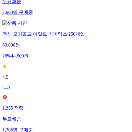
무료배송
7,963
명
구매중
맥심 모카골드 마일드 커피믹스 250개입
60,000
원
26
%
44,500
원
4.5
(
11
)
1,335
적립
무료배송
1,205
명
구매중