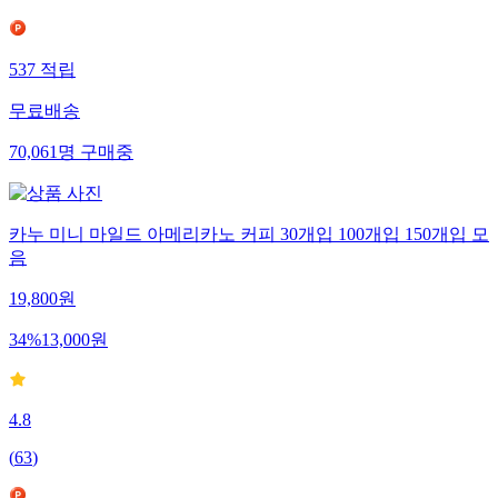
537
적립
무료배송
70,061
명
구매중
카누 미니 마일드 아메리카노 커피 30개입 100개입 150개입 모
음
19,800
원
34
%
13,000
원
4.8
(
63
)