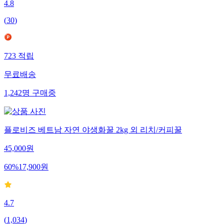
4.8
(
30
)
723
적립
무료배송
1,242
명
구매중
플로비즈 베트남 자연 야생화꿀 2kg 외 리치/커피꿀
45,000
원
60
%
17,900
원
4.7
(
1,034
)