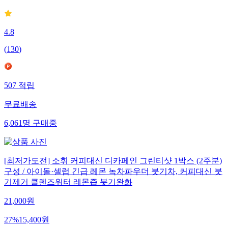
4.8
(
130
)
507
적립
무료배송
6,061
명
구매중
[최저가도전] 소휘 커피대신 디카페인 그린티샷 1박스 (2주분)
구성 / 아이돌·셀럽 긴급 레몬 녹차파우더 붓기차, 커피대신 붓
기제거 클렌즈워터 레몬즙 붓기완화
21,000
원
27
%
15,400
원