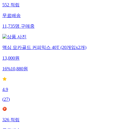
552
적립
무료배송
11,735
명
구매중
맥심 모카골드 커피믹스 40T (20개입x2개)
13,000
원
16
%
10,880
원
4.9
(
27
)
326
적립