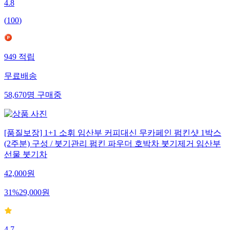
4.8
(
100
)
949
적립
무료배송
58,670
명
구매중
[품질보장] 1+1 소휘 임산부 커피대신 무카페인 펌킨샷 1박스
(2주분) 구성 / 붓기관리 펌킨 파우더 호박차 붓기제거 임산부
선물 붓기차
42,000
원
31
%
29,000
원