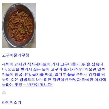
고구마줄기무침
새벽에 24시간 식자재마트에 가서 고구마줄기 3단을 샀습니
다. 껍질을 벗겨서 끓는 물에 고구마 줄기가 약간 익으면 얼른
찬물에 헹굽니다. 물기를 짜고, 밀가루 풀을 쑤어서 김치를 담
듯이 갖은 양념으로 버무리면 자연적인 단맛과 아삭한 식감에
놀라는 맛있는 반찬이 됩니다.
라임미소가