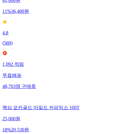
41,000
원
11
%
36,400
원
4.8
(
569
)
1,092
적립
무료배송
48,703
명
구매중
맥심 모카골드 마일드 커피믹스 100T
25,000
원
18
%
20,530
원