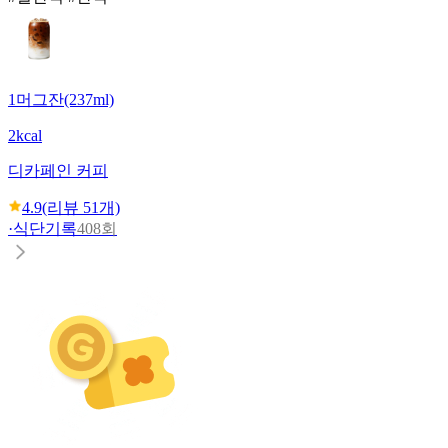
1머그잔(237ml)
2kcal
디카페인 커피
4.9
(리뷰
51
개)
·
식단기록
408회