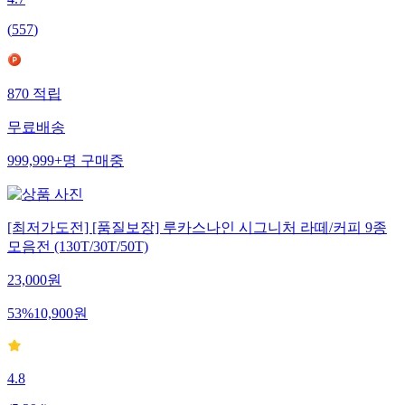
4.7
(
557
)
870
적립
무료배송
999,999+
명
구매중
[최저가도전] [품질보장] 루카스나인 시그니처 라떼/커피 9종
모음전 (130T/30T/50T)
23,000
원
53
%
10,900
원
4.8