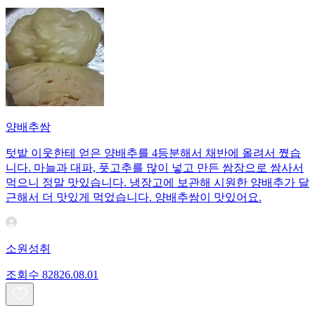
양배추쌈
텃밭 이웃한테 얻은 양배추를 4등분해서 채반에 올려서 쪘습
니다. 마늘과 대파, 풋고추를 많이 넣고 만든 쌈장으로 쌈사서
먹으니 정말 맛있습니다. 냉장고에 보관해 시원한 양배추가 달
근해서 더 맛있게 먹었습니다. 양배추쌈이 맛있어요.
소원성취
조회수
828
26.08.01