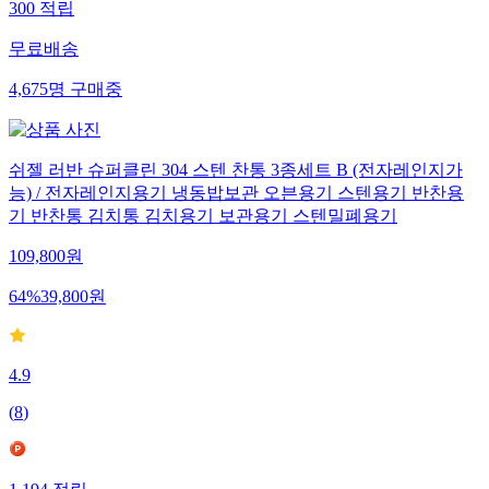
300
적립
무료배송
4,675
명
구매중
쉬젤 러반 슈퍼클린 304 스텐 찬통 3종세트 B (전자레인지가
능) / 전자레인지용기 냉동밥보관 오븐용기 스텐용기 반찬용
기 반찬통 김치통 김치용기 보관용기 스텐밀폐용기
109,800
원
64
%
39,800
원
4.9
(
8
)