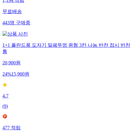
1,194
적립
무료배송
443
명
구매중
1+1 폴란드풍 도자기 밀폐뚜껑 원형 3칸 나눔 반찬 접시 반찬
통
20,900
원
24
%
15,900
원
4.7
(
9
)
477
적립