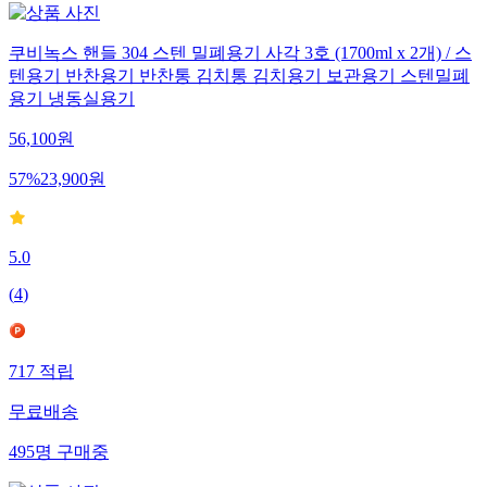
쿠비녹스 핸들 304 스텐 밀폐용기 사각 3호 (1700ml x 2개) / 스
텐용기 반찬용기 반찬통 김치통 김치용기 보관용기 스텐밀폐
용기 냉동실용기
56,100
원
57
%
23,900
원
5.0
(
4
)
717
적립
무료배송
495
명
구매중