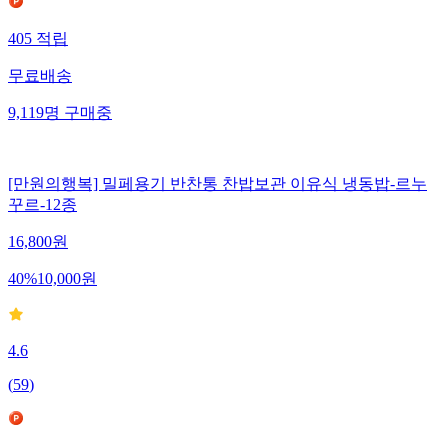
405
적립
무료배송
9,119
명
구매중
[만원의행복] 밀페용기 반찬통 찬밥보관 이유식 냉동밥-르누
꾸르-12종
16,800
원
40
%
10,000
원
4.6
(
59
)