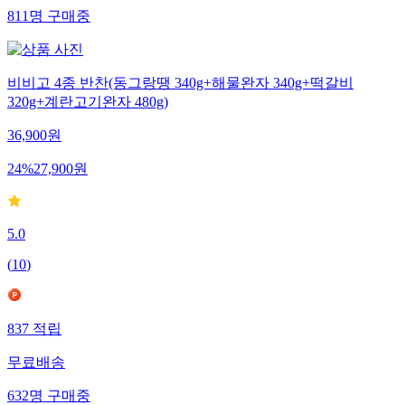
811
명
구매중
비비고 4종 반찬(동그랑땡 340g+해물완자 340g+떡갈비
320g+계란고기완자 480g)
36,900
원
24
%
27,900
원
5.0
(
10
)
837
적립
무료배송
632
명
구매중