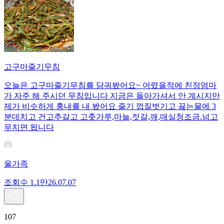
고구마줄기무침
오늘은 고구마줄기무침를 담궈봤어요~ 어렸을적에 친정엄마
가 자주 해 주시던 무침입니다 지금은 돌아가셔서 안 계시지만
제가 비슷하게 훙내를 내 봤어요 줄기 껍질벗기고 끓는물에 3
분데치고 건고추갈고 고춧가루,마늘,젓갈,깨,매실청조금.넘고
무치면 됩니다
울가족
조회수
1.1만
26.07.07
107