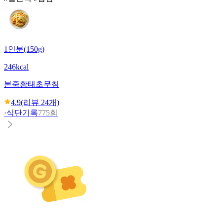
1인분(150g)
246kcal
본죽
황태초무침
4.9
(리뷰
24
개)
·
식단기록
775회