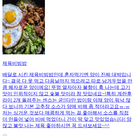
제육비빔밥
배달로 시킨 제육비빔밥인데 혼자먹기엔 양이 진짜 대박입니
다;; 결국 다 못 먹고 다음날까지 먹으려고 따로 남겨두었을 만
큼 혜자로운 양이에요! 뚜껑 열자마자 불향이 훅 나는데 고기
맛이 인위적이지 않고 숯불 맛이라 참 맛있네요~!특히 계란후
라이 2개 올려주는 센스는 굳!! ​다만 밥이랑 야채 양이 워낙 많
다 보니까 기본 고추장 소스가 양에 비해 좀 적더라고요ㅠ.ㅠ
저는 싱거운 것보다 매콤하게 먹는 걸 좋아해서 소스를 직접
더 만들어 넣어 비벼 먹었더니 간이 딱 맞고 맛있었습니다! 양
많고 불맛 나는 제육 좋아하시면 꼭 드셔보세요~^^