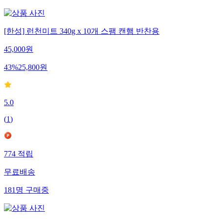
[한성] 런천미트 340g x 10개 스팸 캔햄 반찬용
45,000
원
43
%
25,800
원
5.0
(
1
)
774
적립
무료배송
181
명
구매중