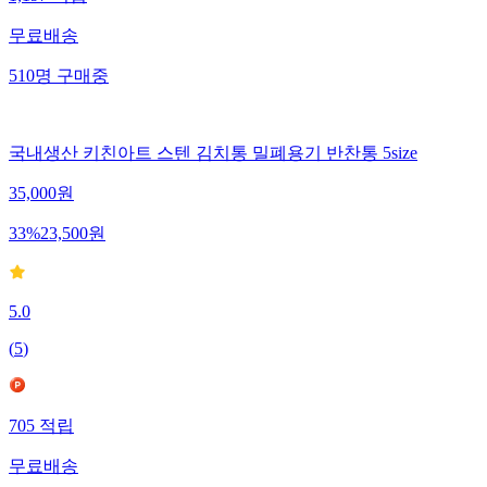
무료배송
510
명
구매중
국내생산 키친아트 스텐 김치통 밀폐용기 반찬통 5size
35,000
원
33
%
23,500
원
5.0
(
5
)
705
적립
무료배송