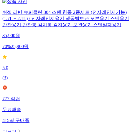
쉬젤 러반 슈퍼클린 304 스텐 찬통 2종세트 (전자레인지가능)
(1.7L + 2.1L) / 전자레인지용기 냉동밥보관 오븐용기 스텐용기
반찬용기 반찬통 김치통 김치용기 보관용기 스텐밀폐용기
85,900
원
70
%
25,900
원
5.0
(
3
)
777
적립
무료배송
415
명
구매중