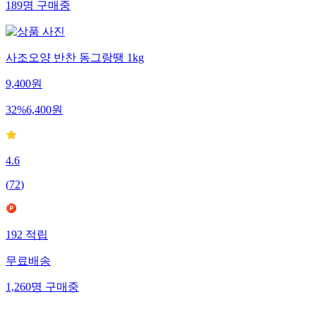
189
명
구매중
사조오양 반찬 동그랑땡 1kg
9,400
원
32
%
6,400
원
4.6
(
72
)
192
적립
무료배송
1,260
명
구매중