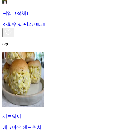
귀염그잡채1
조회수
9.5만
25.08.28
999+
서브웨이
에그마요 샌드위치