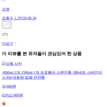
으앵
조회수
1.2만
26.06.30
175
더보기
이 리뷰를 본 유저들이 관심있어 한 상품
1800ml 2개 2500ml 1개 프로벨라 스텐찬통 3종세트 스테인리
스304 대용량 밀폐 반찬통
59,800
원
62
%
22,900
원