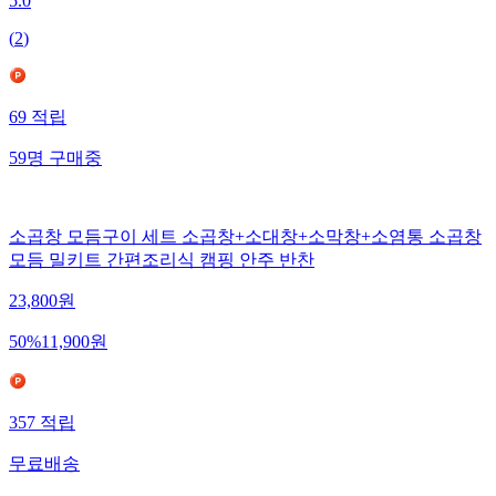
5.0
(
2
)
69
적립
59
명
구매중
소곱창 모듬구이 세트 소곱창+소대창+소막창+소염통 소곱창
모듬 밀키트 간편조리식 캠핑 안주 반찬
23,800
원
50
%
11,900
원
357
적립
무료배송