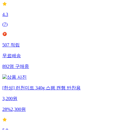
4.3
(
7
)
507
적립
무료배송
892
명
구매중
[한성] 런천미트 340g 스팸 캔햄 반찬용
3,200
원
28
%
2,300
원