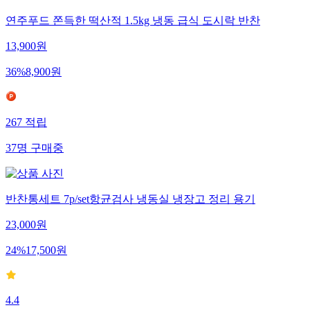
연주푸드 쫀득한 떡산적 1.5kg 냉동 급식 도시락 반찬
13,900
원
36
%
8,900
원
267
적립
37
명
구매중
반찬통세트 7p/set항균검사 냉동실 냉장고 정리 용기
23,000
원
24
%
17,500
원
4.4