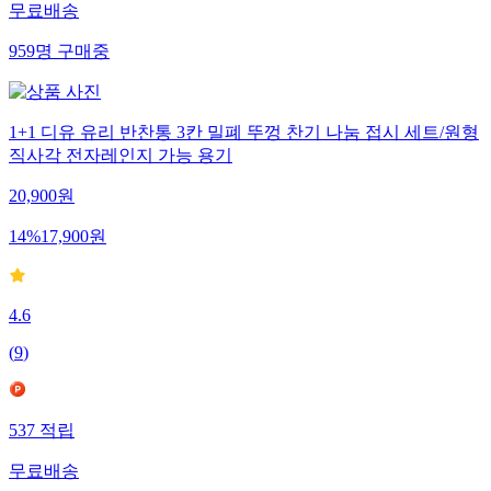
무료배송
959
명
구매중
1+1 디유 유리 반찬통 3칸 밀폐 뚜껑 찬기 나눔 접시 세트/원형
직사각 전자레인지 가능 용기
20,900
원
14
%
17,900
원
4.6
(
9
)
537
적립
무료배송