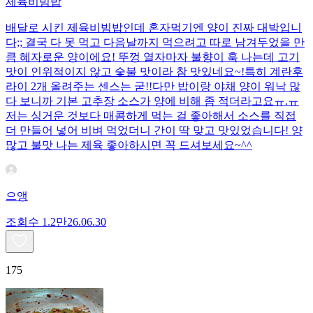
제육비빔밥
배달로 시킨 제육비빔밥인데 혼자먹기엔 양이 진짜 대박입니
다;; 결국 다 못 먹고 다음날까지 먹으려고 따로 남겨두었을 만
큼 혜자로운 양이에요! 뚜껑 열자마자 불향이 훅 나는데 고기
맛이 인위적이지 않고 숯불 맛이라 참 맛있네요~!특히 계란후
라이 2개 올려주는 센스는 굳!! ​다만 밥이랑 야채 양이 워낙 많
다 보니까 기본 고추장 소스가 양에 비해 좀 적더라고요ㅠ.ㅠ
저는 싱거운 것보다 매콤하게 먹는 걸 좋아해서 소스를 직접
더 만들어 넣어 비벼 먹었더니 간이 딱 맞고 맛있었습니다! 양
많고 불맛 나는 제육 좋아하시면 꼭 드셔보세요~^^
으앵
조회수
1.2만
26.06.30
175