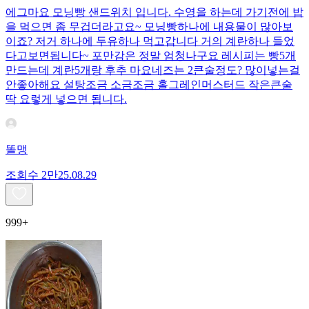
에그마요 모닝빵 샌드위치 입니다. 수영을 하는데 가기전에 밥
을 먹으면 좀 무겁더라고요~ 모닝빵하나에 내용물이 많아보
이죠? 저거 하나에 두유하나 먹고갑니다 거의 계란하나 들었
다고보면됩니다~ 포만감은 정말 엄청나구요 레시피는 빵5개
만드는데 계란5개랑 후추 마요네즈는 2큰술정도? 많이넣는걸
안좋아해요 설탕조금 소금조금 홀그레인머스터드 작은큰술
딱 요렇게 넣으면 됩니다.
똘맹
조회수
2만
25.08.29
999+