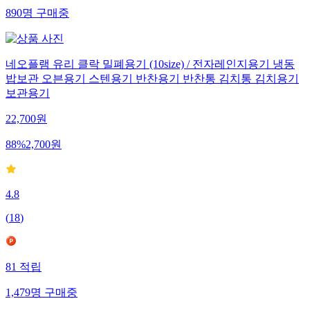
890
명
구매중
네오플램 유리 클락 밀폐용기 (10size) / 전자레인지용기 냉동
밥보관 오븐용기 스텐용기 반찬용기 반찬통 김치통 김치용기
보관용기
22,700
원
88
%
2,700
원
4.8
(
18
)
81
적립
1,479
명
구매중