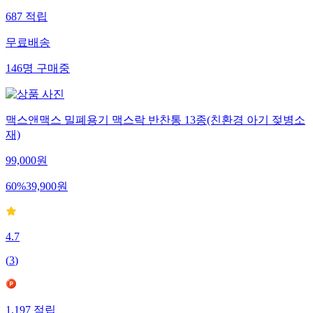
687
적립
무료배송
146
명
구매중
맥스앤맥스 밀폐용기 맥스락 반찬통 13종(친환경 아기 젖병소
재)
99,000
원
60
%
39,900
원
4.7
(
3
)
1,197
적립