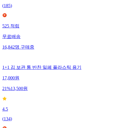
(
185
)
525
적립
무료배송
16,842
명
구매중
1+1 김 보관 통 반찬 밀폐 플라스틱 용기
17,000
원
21
%
13,500
원
4.5
(
134
)