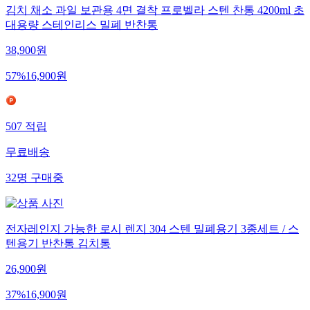
김치 채소 과일 보관용 4면 결착 프로벨라 스텐 찬통 4200ml 초
대용량 스테인리스 밀폐 반찬통
38,900
원
57
%
16,900
원
507
적립
무료배송
32
명
구매중
전자레인지 가능한 로시 렌지 304 스텐 밀폐용기 3종세트 / 스
텐용기 반찬통 김치통
26,900
원
37
%
16,900
원