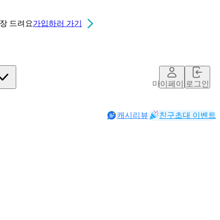
0장
드려요
가입하러 가기
마이페이지
로그인
캐시리뷰
친구초대 이벤트