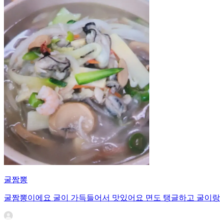
굴짬뽕
굴짬뽕이에요 굴이 가득들어서 맛있어요 면도 탱글하고 굴이랑