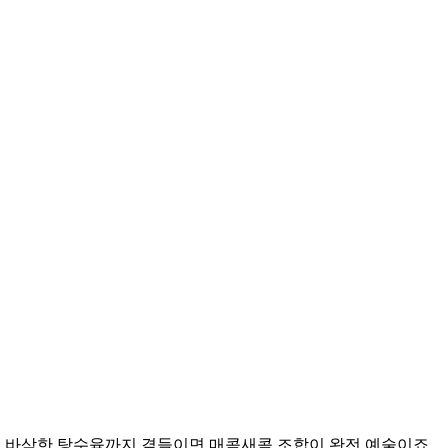
고 바삭한 탕수육까지 곁들이면 매콤새콤 조합이 완전 예술이죠.