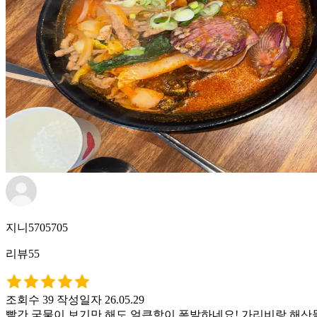
지니5705705
리뷰55
조회수 39
작성일자 26.05.29
빨간 국물이 보기만 해도 얼큰함이 폭발하네요! 가리비랑 해산