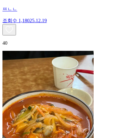
ㅉㄴㄴ
조회수
1,180
25.12.19
40