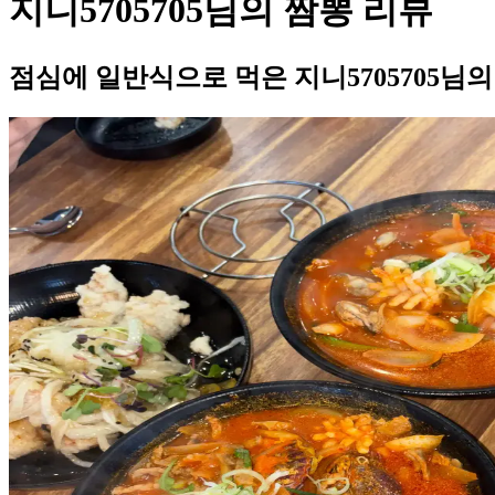
지니5705705님의 짬뽕 리뷰
점심에 일반식으로 먹은 지니5705705님