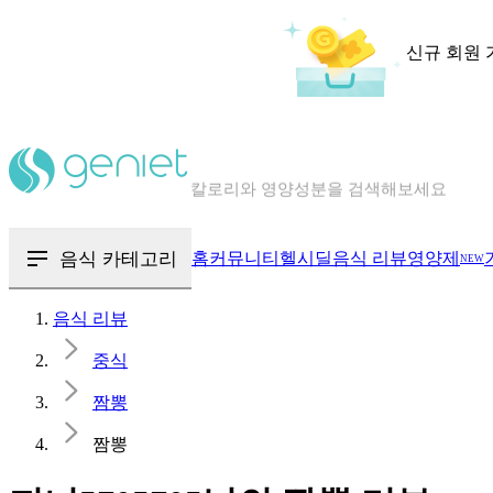
신규 회원 
칼로리와 영양성분을 검색해보세요
혈당 · 다이어트 음식 검색해보세요
음식 · 영양제 리뷰를 찾아보세요
음식 카테고리
홈
커뮤니티
헬시딜
음식 리뷰
영양제
NEW
음식 리뷰
중식
짬뽕
짬뽕