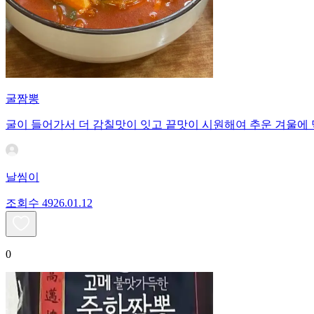
굴짬뽕
굴이 들어가서 더 감칠맛이 잇고 끝맛이 시원해여 추운 겨울에 
날씸이
조회수
49
26.01.12
0