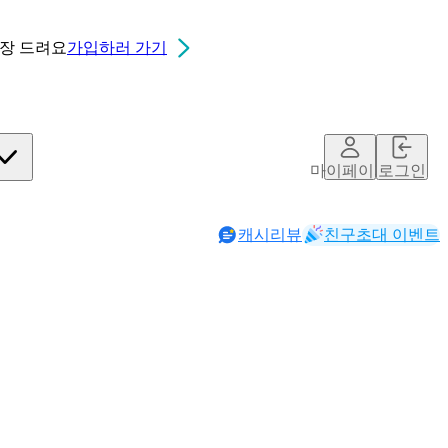
0장
드려요
가입하러 가기
마이페이지
로그인
캐시리뷰
친구초대 이벤트