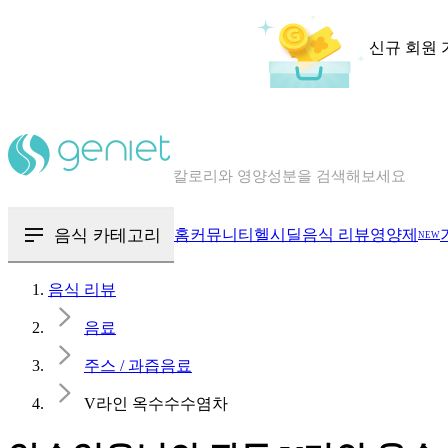
신규 회원 
칼로리와 영양성분을 검색해보세요
혈당 · 다이어트 음식 검색해보세요
음식 · 영양제 리뷰를 찾아보세요
음식 카테고리
홈
커뮤니티
헬시딜
음식 리뷰
영양제
NEW
음식 리뷰
음료
주스 / 과즙음료
V라인 옥수수수염차