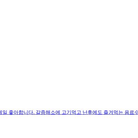
제일 좋아합니다. 갈증해소에 고기먹고 난후에도 즐겨먹는 음료수