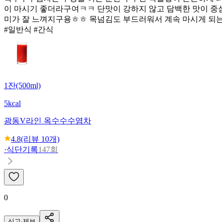
이 마시기 좋더라구여ㅋㅋ 단맛이 강하지 않고 담백한 맛이 중
미가 잘 느껴지구용ㅎㅎ 목넘김도 부드러워서 계속 마시게 되
#일반식 #간식
1잔(500ml)
5kcal
광동
V라인 옥수수수염차
4.8
(리뷰
10
개)
·
식단기록
147회
0
신고·제보