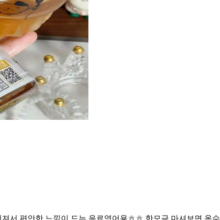
져서 편안한 느낌이 드는 음료엿어용ㅎㅎ 한모금 마셔보면 옥수수