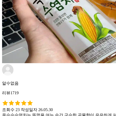
알수없음
리뷰1719
조회수 23
작성일자 26.05.30
옥수수수염차는 뚜껑을 여는 순간 구수한 곡물향이 은은하게 퍼