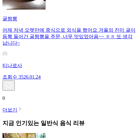
굴짬뽕
어제 저녁 오랫만에 중식으로 외식을 했어요 겨울의 진미 굴이
듬뿍 들어간 굴짬뽕을 주문, 너무 맛있었어욤~~ ㅎㅎ 또 생각
납니다~
티나로사
조회수
35
26.01.24
0
더보기
지금 인기있는
일반식
음식 리뷰