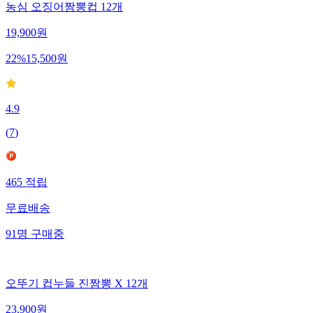
농심 오징어짬뽕컵 12개
19,900
원
22
%
15,500
원
4.9
(
7
)
465
적립
무료배송
91
명
구매중
오뚜기 컵누들 진짬뽕 X 12개
23,900
원