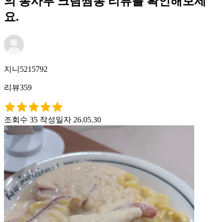
의 뽕사부 크림짬뽕 리뷰를 확인해보세
요.
지니5215792
리뷰359
조회수 35
작성일자 26.05.30