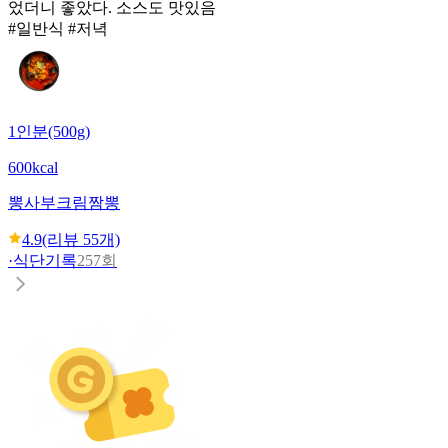
었더니 좋았다. 소스도 맛있음
#일반식 #저녁
1인분(500g)
600kcal
뽕사부
크림짬뽕
4.9
(리뷰
55
개)
·
식단기록
257회