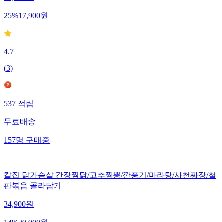
25
%
17,900
원
4.7
(
3
)
537
적립
무료배송
157
명
구매중
칼집 닭가슴살 간장찜닭/고추짬뽕/깐풍기/마라탕/사천짜장/철
판볶음 골라담기
34,900
원