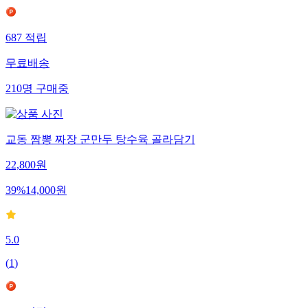
687
적립
무료배송
210
명
구매중
교동 짬뽕 짜장 군만두 탕수육 골라담기
22,800
원
39
%
14,000
원
5.0
(
1
)