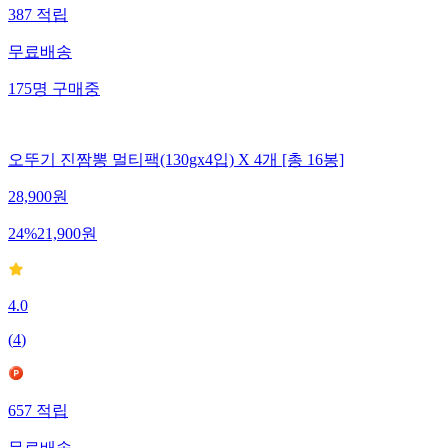
387
적립
무료배송
175
명
구매중
오뚜기 진짬뽕 멀티팩(130gx4입) X 4개 [총 16봉]
28,900
원
24
%
21,900
원
4.0
(
4
)
657
적립