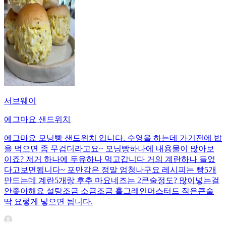
서브웨이
에그마요 샌드위치
에그마요 모닝빵 샌드위치 입니다. 수영을 하는데 가기전에 밥
을 먹으면 좀 무겁더라고요~ 모닝빵하나에 내용물이 많아보
이죠? 저거 하나에 두유하나 먹고갑니다 거의 계란하나 들었
다고보면됩니다~ 포만감은 정말 엄청나구요 레시피는 빵5개
만드는데 계란5개랑 후추 마요네즈는 2큰술정도? 많이넣는걸
안좋아해요 설탕조금 소금조금 홀그레인머스터드 작은큰술
딱 요렇게 넣으면 됩니다.