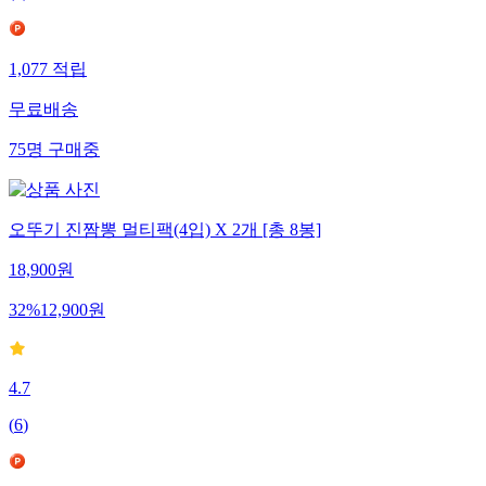
1,077
적립
무료배송
75
명
구매중
오뚜기 진짬뽕 멀티팩(4입) X 2개 [총 8봉]
18,900
원
32
%
12,900
원
4.7
(
6
)