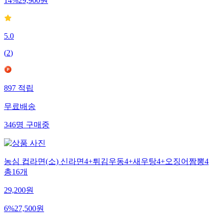
14
%
29,900
원
5.0
(
2
)
897
적립
무료배송
346
명
구매중
농심 컵라면(소) 신라면4+튀김우동4+새우탕4+오징어짬뽕4
총16개
29,200
원
6
%
27,500
원