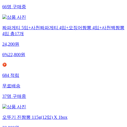
66
명
구매중
짜파게티 5입+사천짜파게티 4입+오징어짬뽕 4입+사천백짬뽕
4입 총17개
24,200
원
6
%
22,800
원
684
적립
무료배송
37
명
구매중
오뚜기 진짬뽕 115g(12입) X 1box