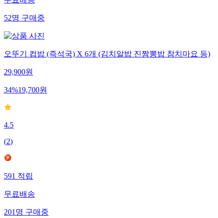
무료배송
52
명
구매중
오뚜기 컵밥 (즉석국) X 6개 (김치알밥 진짬뽕밥 참치마요 등)
29,900
원
34
%
19,700
원
4.5
(
2
)
591
적립
무료배송
201
명
구매중