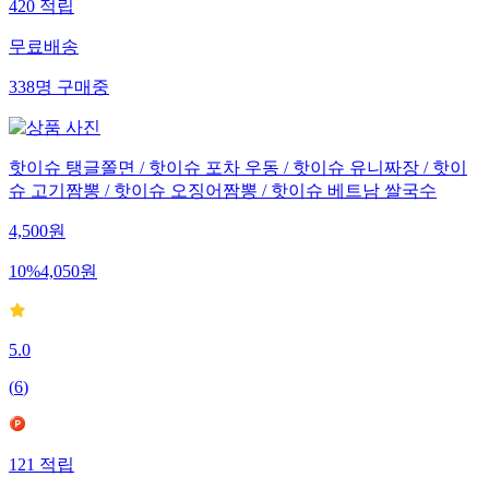
420
적립
무료배송
338
명
구매중
핫이슈 탱글쫄면 / 핫이슈 포차 우동 / 핫이슈 유니짜장 / 핫이
슈 고기짬뽕 / 핫이슈 오징어짬뽕 / 핫이슈 베트남 쌀국수
4,500
원
10
%
4,050
원
5.0
(
6
)
121
적립