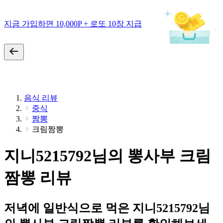
지금 가입하면 10,000P + 로또 10장 지급
음식 리뷰
중식
짬뽕
크림짬뽕
지니5215792님의 뽕사부 크림
짬뽕 리뷰
저녁에 일반식으로 먹은 지니5215792님