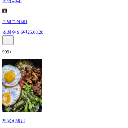
족합니다.
귀염그잡채1
조회수
9.6만
25.08.28
999+
제육비빔밥