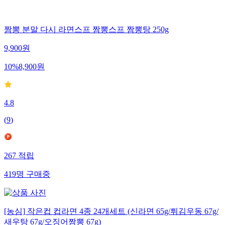
짬뽕 분말 다시 라면스프 짬뽕스프 짬뽕탕 250g
9,900
원
10
%
8,900
원
4.8
(
9
)
267
적립
419
명
구매중
[농심] 작은컵 컵라면 4종 24개세트 (신라면 65g/튀김우동 67g/
새우탕 67g/오징어짬뽕 67g)