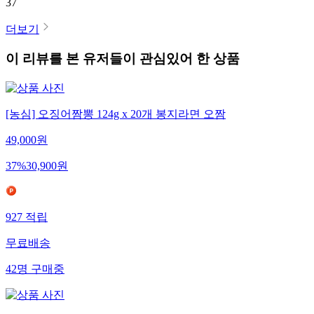
37
더보기
이 리뷰를 본 유저들이 관심있어 한 상품
[농심] 오징어짬뽕 124g x 20개 봉지라면 오짬
49,000
원
37
%
30,900
원
927
적립
무료배송
42
명
구매중