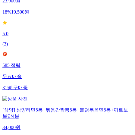
23,900
원
18
%
19,500
원
5.0
(
3
)
585
적립
무료배송
31
명
구매중
[삼양] 삼양라면5봉+볶음간짬뽕5봉+불닭볶음면5봉+까르보
불닭4봉
34,000
원