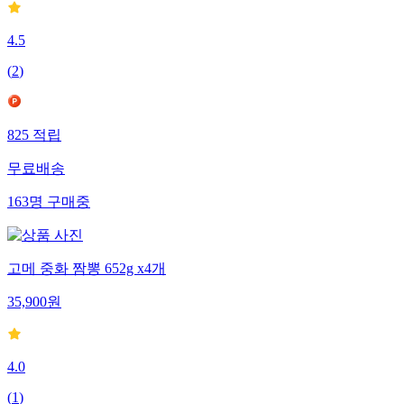
4.5
(
2
)
825
적립
무료배송
163
명
구매중
고메 중화 짬뽕 652g x4개
35,900
원
4.0
(
1
)