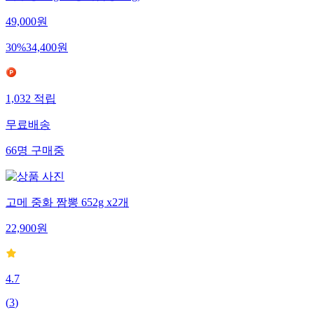
49,000
원
30
%
34,400
원
1,032
적립
무료배송
66
명
구매중
고메 중화 짬뽕 652g x2개
22,900
원
4.7
(
3
)