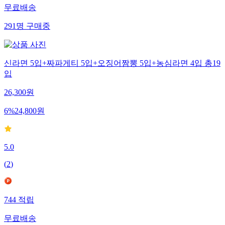
무료배송
291
명
구매중
신라면 5입+짜파게티 5입+오징어짬뽕 5입+농심라면 4입 총19
입
26,300
원
6
%
24,800
원
5.0
(
2
)
744
적립
무료배송