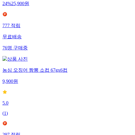
24
%
25,900
원
777
적립
무료배송
76
명
구매중
농심 오징어 짬뽕 소컵 67gx6컵
9,900
원
5.0
(
1
)