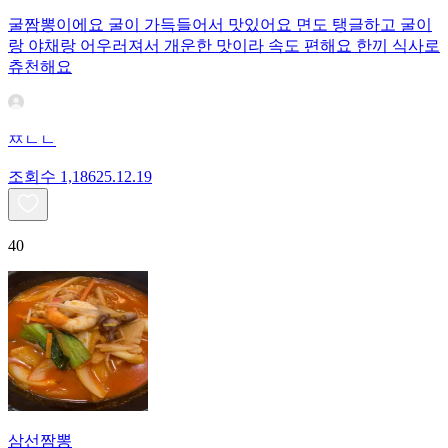
굴짬뽕이에요 굴이 가득들어서 맛있어요 면도 탱글하고 굴이
랑 야채랑 어우러져서 개운한 맛이라 속도 편해요 한끼 식사로
츄천해요
ㅉㄴㄴ
조회수
1,186
25.12.19
40
삼선짬뽕