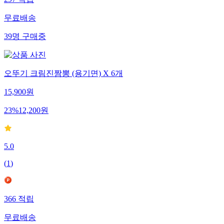
297
적립
무료배송
39
명
구매중
오뚜기 크림진짬뽕 (용기면) X 6개
15,900
원
23
%
12,200
원
5.0
(
1
)
366
적립
무료배송