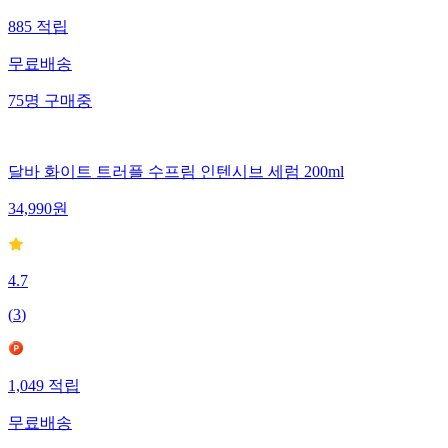
885
적립
무료배송
75
명
구매중
달바 화이트 트러플 수프림 인텐시브 세럼 200ml
34,990
원
4.7
(
3
)
1,049
적립
무료배송