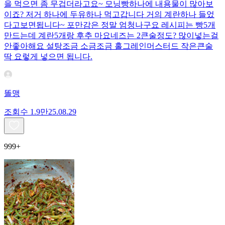
을 먹으면 좀 무겁더라고요~ 모닝빵하나에 내용물이 많아보
이죠? 저거 하나에 두유하나 먹고갑니다 거의 계란하나 들었
다고보면됩니다~ 포만감은 정말 엄청나구요 레시피는 빵5개
만드는데 계란5개랑 후추 마요네즈는 2큰술정도? 많이넣는걸
안좋아해요 설탕조금 소금조금 홀그레인머스터드 작은큰술
딱 요렇게 넣으면 됩니다.
똘맹
조회수
1.9만
25.08.29
999+