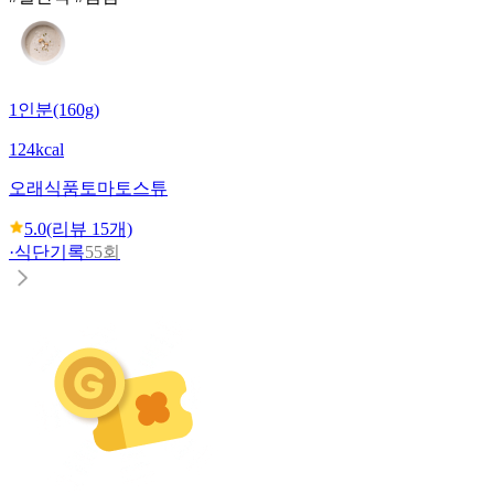
1인분(160g)
124kcal
오래식품
토마토스튜
5.0
(리뷰
15
개)
·
식단기록
55회