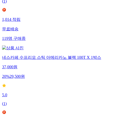
(
1
)
1,014
적립
무료배송
119
명
구매중
네스카페 수프리모 스틱 아메리카노 블랙 100T X 1박스
37,000
원
20
%
29,500
원
5.0
(
1
)