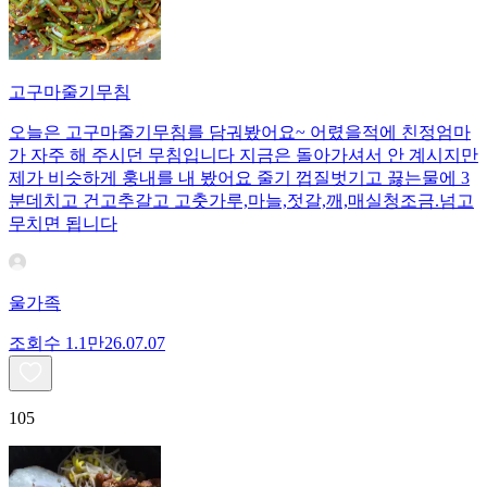
고구마줄기무침
오늘은 고구마줄기무침를 담궈봤어요~ 어렸을적에 친정엄마
가 자주 해 주시던 무침입니다 지금은 돌아가셔서 안 계시지만
제가 비슷하게 훙내를 내 봤어요 줄기 껍질벗기고 끓는물에 3
분데치고 건고추갈고 고춧가루,마늘,젓갈,깨,매실청조금.넘고
무치면 됩니다
울가족
조회수
1.1만
26.07.07
105