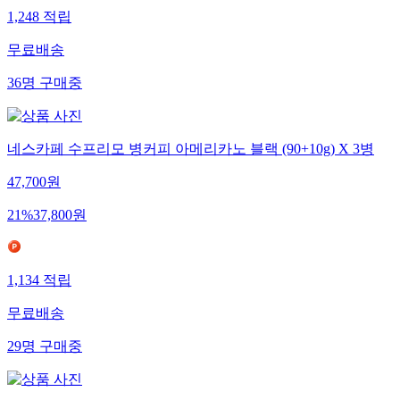
1,248
적립
무료배송
36
명
구매중
네스카페 수프리모 병커피 아메리카노 블랙 (90+10g) X 3병
47,700
원
21
%
37,800
원
1,134
적립
무료배송
29
명
구매중