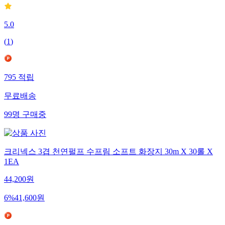
5.0
(
1
)
795
적립
무료배송
99
명
구매중
크리넥스 3겹 천연펄프 수프림 소프트 화장지 30m X 30롤 X
1EA
44,200
원
6
%
41,600
원