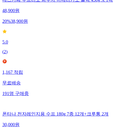
48,900
원
20
%
38,900
원
5.0
(
2
)
1,167
적립
무료배송
191
명
구매중
폰타나 전자레인지용 수프 180g 7종 12개+크루통 2개
30,000
원