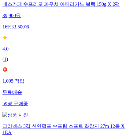
네스카페 수프리모 파우치 아메리카노 블랙 150g X 2팩
39,900
원
16
%
33,500
원
4.0
(
1
)
1,005
적립
무료배송
59
명
구매중
크리넥스 3겹 천연펄프 수프림 소프트 화장지 27m 12롤 X
1EA