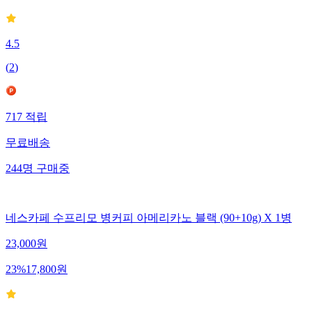
4.5
(
2
)
717
적립
무료배송
244
명
구매중
네스카페 수프리모 병커피 아메리카노 블랙 (90+10g) X 1병
23,000
원
23
%
17,800
원