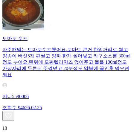
토마토 수프
자주해먹는 토마토수프했어요.토마토 큰거 한입거리로 썰고
양송이 버섯5개 편썰고 양파 한개 썰어넣고 라구소스를 300ml
정도 부어요.맨위에 모짜렐라치즈 얹어주고 물을 100ml정도
가장자리에 두른뒤 뚜껑덮고 20분정도 약불에 끓인후 먹으면
되요
지니5590006
조회수
946
26.02.25
13