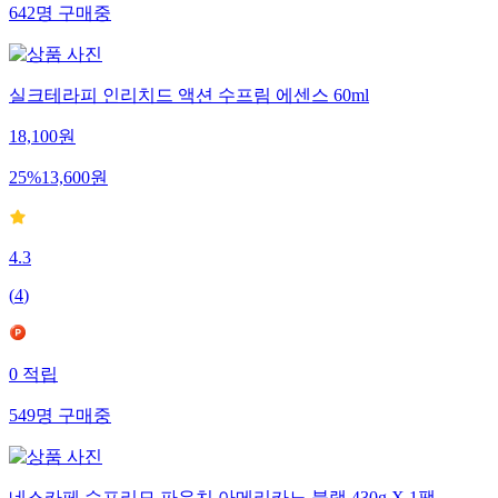
642
명
구매중
실크테라피 인리치드 액션 수프림 에센스 60ml
18,100
원
25
%
13,600
원
4.3
(
4
)
0
적립
549
명
구매중
네스카페 수프리모 파우치 아메리카노 블랙 430g X 1팩