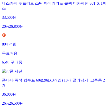
네스카페 수프리모 스틱 아메리카노 블랙 디카페인 80T X 1박
스
33,500
원
20
%
26,800
원
804
적립
무료배송
65
명
구매중
폰타나 즉석 컵수프 60g(20gX3개입) 10개 골라담기+크루통 2
개
36,000
원
26
%
26,500
원