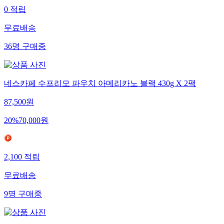
0
적립
무료배송
36
명
구매중
네스카페 수프리모 파우치 아메리카노 블랙 430g X 2팩
87,500
원
20
%
70,000
원
2,100
적립
무료배송
9
명
구매중