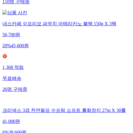
110
명
구매중
네스카페 수프리모 파우치 아메리카노 블랙 150g X 3팩
56,700
원
20
%
45,600
원
1,368
적립
무료배송
26
명
구매중
크리넥스 3겹 천연펄프 수프림 소프트 롤화장지 27m X 30롤
41,000
원