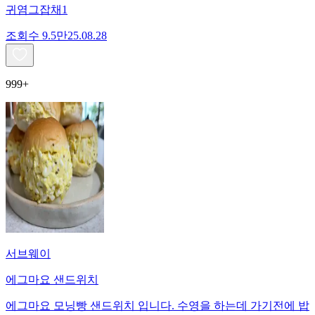
귀염그잡채1
조회수
9.5만
25.08.28
999+
서브웨이
에그마요 샌드위치
에그마요 모닝빵 샌드위치 입니다. 수영을 하는데 가기전에 밥