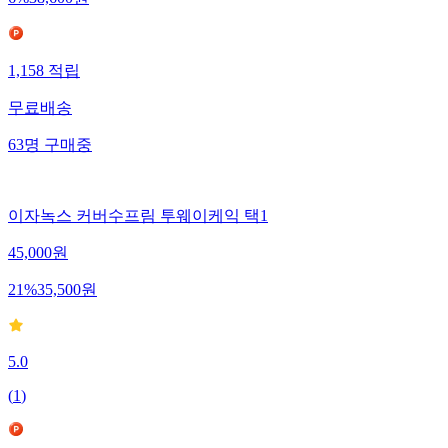
6
%
38,600
원
1,158
적립
무료배송
63
명
구매중
이자녹스 커버수프림 투웨이케익 택1
45,000
원
21
%
35,500
원
5.0
(
1
)