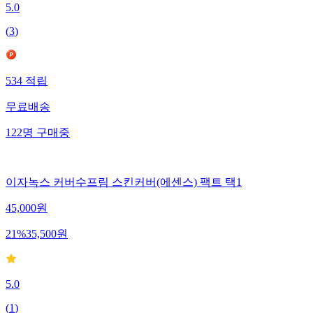
5.0
(
3
)
534
적립
무료배송
122
명
구매중
이자녹스 커버수프림 스킨커버(에센스) 팩트 택1
45,000
원
21
%
35,500
원
5.0
(
1
)