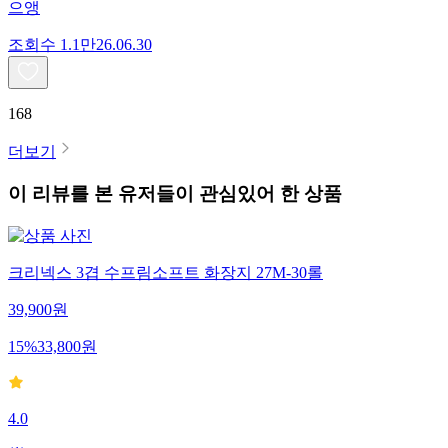
으앵
조회수
1.1만
26.06.30
168
더보기
이 리뷰를 본 유저들이 관심있어 한 상품
크리넥스 3겹 수프림소프트 화장지 27M-30롤
39,900
원
15
%
33,800
원
4.0