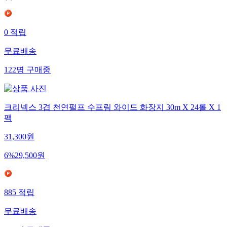
0
적립
무료배송
122
명
구매중
크리넥스 3겹 천연펄프 수프림 와이드 화장지 30m X 24롤 X 1
팩
31,300
원
6
%
29,500
원
885
적립
무료배송