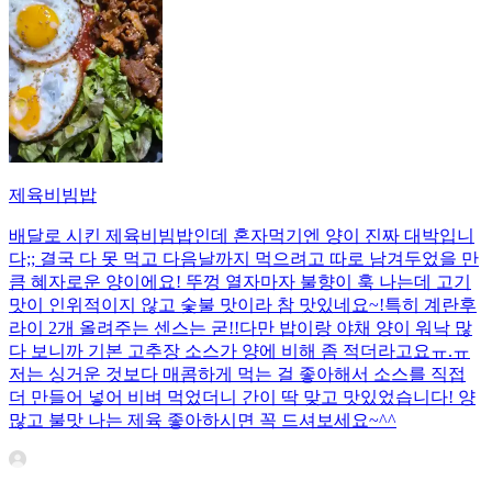
제육비빔밥
배달로 시킨 제육비빔밥인데 혼자먹기엔 양이 진짜 대박입니
다;; 결국 다 못 먹고 다음날까지 먹으려고 따로 남겨두었을 만
큼 혜자로운 양이에요! 뚜껑 열자마자 불향이 훅 나는데 고기
맛이 인위적이지 않고 숯불 맛이라 참 맛있네요~!특히 계란후
라이 2개 올려주는 센스는 굳!! ​다만 밥이랑 야채 양이 워낙 많
다 보니까 기본 고추장 소스가 양에 비해 좀 적더라고요ㅠ.ㅠ
저는 싱거운 것보다 매콤하게 먹는 걸 좋아해서 소스를 직접
더 만들어 넣어 비벼 먹었더니 간이 딱 맞고 맛있었습니다! 양
많고 불맛 나는 제육 좋아하시면 꼭 드셔보세요~^^