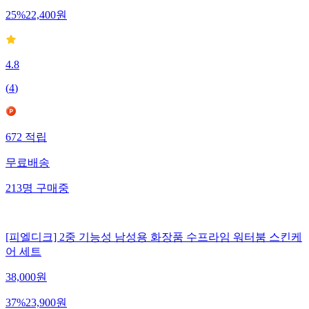
25
%
22,400
원
4.8
(
4
)
672
적립
무료배송
213
명
구매중
[피엘디크] 2중 기능성 남성용 화장품 수프라임 워터붐 스킨케
어 세트
38,000
원
37
%
23,900
원