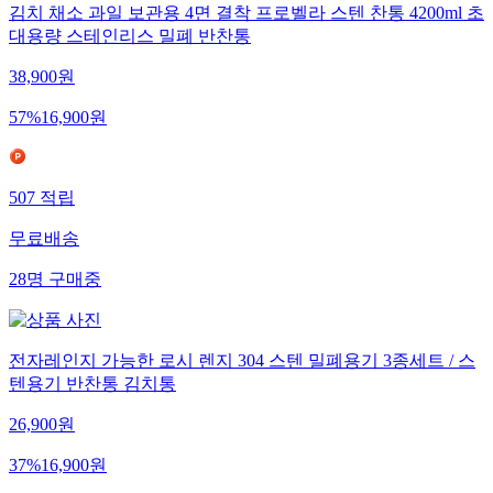
김치 채소 과일 보관용 4면 결착 프로벨라 스텐 찬통 4200ml 초
대용량 스테인리스 밀폐 반찬통
38,900
원
57
%
16,900
원
507
적립
무료배송
28
명
구매중
전자레인지 가능한 로시 렌지 304 스텐 밀폐용기 3종세트 / 스
텐용기 반찬통 김치통
26,900
원
37
%
16,900
원