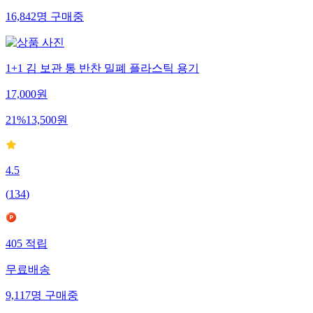
16,842
명
구매중
1+1 김 보관 통 반찬 밀폐 플라스틱 용기
17,000
원
21
%
13,500
원
4.5
(
134
)
405
적립
무료배송
9,117
명
구매중