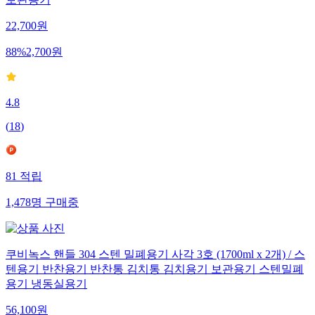
보관용기
22,700
원
88
%
2,700
원
4.8
(
18
)
81
적립
1,478
명
구매중
쿠비녹스 핸들 304 스텐 밀폐용기 사각 3호 (1700ml x 2개) / 스
텐용기 반찬용기 반찬통 김치통 김치용기 보관용기 스텐밀폐
용기 냉동실용기
56,100
원