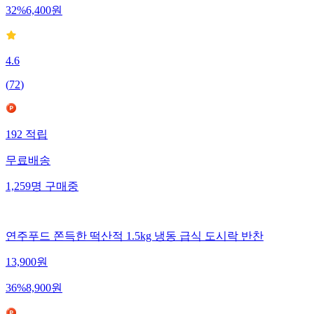
32
%
6,400
원
4.6
(
72
)
192
적립
무료배송
1,259
명
구매중
연주푸드 쫀득한 떡산적 1.5kg 냉동 급식 도시락 반찬
13,900
원
36
%
8,900
원