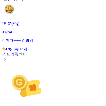
1인분(30g)
98kcal
김이가
구운 김밥김
4.9
(리뷰
14
개)
·
식단기록
29회