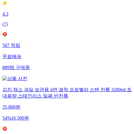
4.3
(
7
)
507
적립
무료배송
889
명
구매중
김치 채소 과일 보관용 4면 결착 프로벨라 스텐 찬통 3200ml 초
대용량 스테인리스 밀폐 반찬통
35,800
원
54
%
16,500
원