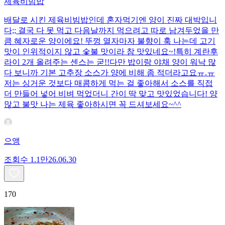
제육비빔밥
배달로 시킨 제육비빔밥인데 혼자먹기엔 양이 진짜 대박입니
다;; 결국 다 못 먹고 다음날까지 먹으려고 따로 남겨두었을 만
큼 혜자로운 양이에요! 뚜껑 열자마자 불향이 훅 나는데 고기
맛이 인위적이지 않고 숯불 맛이라 참 맛있네요~!특히 계란후
라이 2개 올려주는 센스는 굳!! ​다만 밥이랑 야채 양이 워낙 많
다 보니까 기본 고추장 소스가 양에 비해 좀 적더라고요ㅠ.ㅠ
저는 싱거운 것보다 매콤하게 먹는 걸 좋아해서 소스를 직접
더 만들어 넣어 비벼 먹었더니 간이 딱 맞고 맛있었습니다! 양
많고 불맛 나는 제육 좋아하시면 꼭 드셔보세요~^^
으앵
조회수
1.1만
26.06.30
170