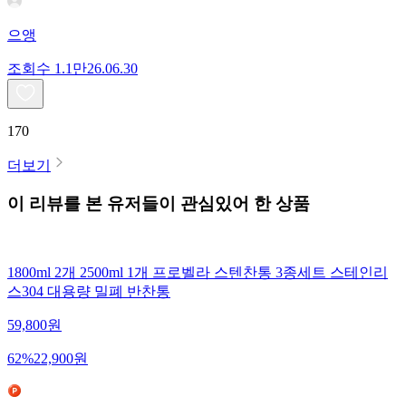
으앵
조회수
1.1만
26.06.30
170
더보기
이 리뷰를 본 유저들이 관심있어 한 상품
1800ml 2개 2500ml 1개 프로벨라 스텐찬통 3종세트 스테인리
스304 대용량 밀폐 반찬통
59,800
원
62
%
22,900
원