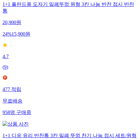
1+1 폴란드풍 도자기 밀폐뚜껑 원형 3칸 나눔 반찬 접시 반찬
통
20,900
원
24
%
15,900
원
4.7
(
9
)
477
적립
무료배송
958
명
구매중
1+1 디유 유리 반찬통 3칸 밀폐 뚜껑 찬기 나눔 접시 세트/원형