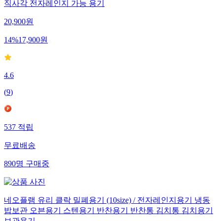
직사각 전자레인지 가능 용기
20,900
원
14
%
17,900
원
4.6
(
9
)
537
적립
무료배송
890
명
구매중
네오플램 유리 클락 밀폐용기 (10size) / 전자레인지용기 냉동
밥보관 오븐용기 스텐용기 반찬용기 반찬통 김치통 김치용기