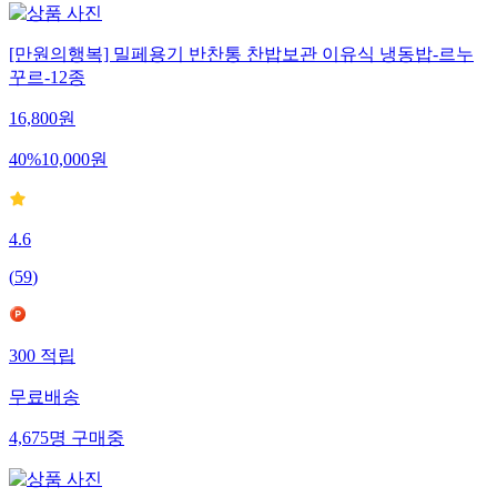
[만원의행복] 밀페용기 반찬통 찬밥보관 이유식 냉동밥-르누
꾸르-12종
16,800
원
40
%
10,000
원
4.6
(
59
)
300
적립
무료배송
4,675
명
구매중