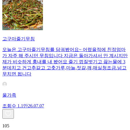
고구마줄기무침
오늘은 고구마줄기무침를 담궈봤어요~ 어렸을적에 친정엄마
가 자주 해 주시던 무침입니다 지금은 돌아가셔서 안 계시지만
제가 비슷하게 훙내를 내 봤어요 줄기 껍질벗기고 끓는물에 3
분데치고 건고추갈고 고춧가루,마늘,젓갈,깨,매실청조금.넘고
무치면 됩니다
울가족
조회수
1.1만
26.07.07
105