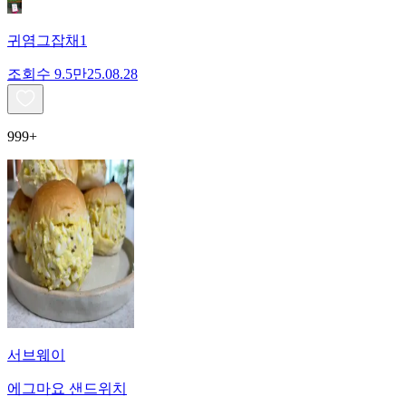
귀염그잡채1
조회수
9.5만
25.08.28
999+
서브웨이
에그마요 샌드위치