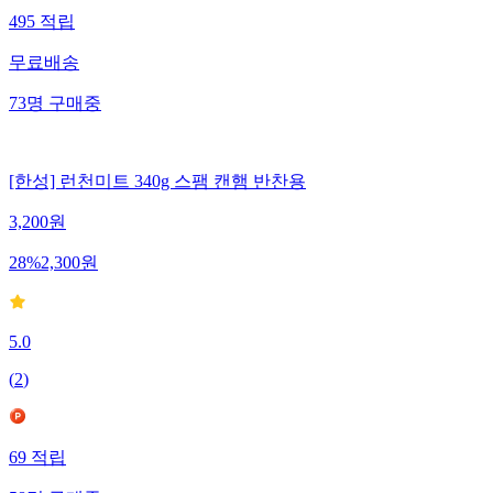
495
적립
무료배송
73
명
구매중
[한성] 런천미트 340g 스팸 캔햄 반찬용
3,200
원
28
%
2,300
원
5.0
(
2
)
69
적립