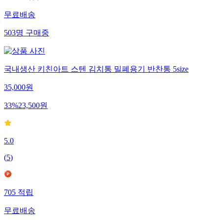
무료배송
503
명
구매중
국내생산 키친아트 스텐 김치통 밀폐용기 반찬통 5size
35,000
원
33
%
23,500
원
5.0
(
5
)
705
적립
무료배송