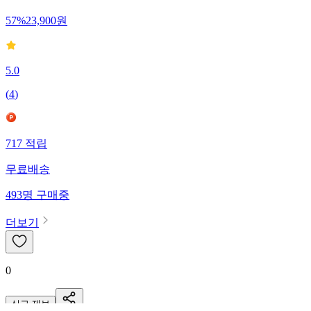
57
%
23,900
원
5.0
(
4
)
717
적립
무료배송
493
명
구매중
더보기
0
신고·제보