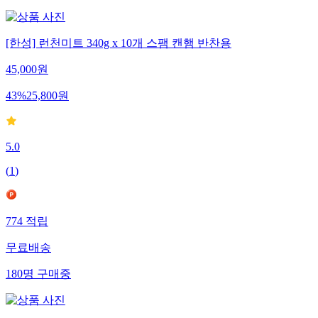
[한성] 런천미트 340g x 10개 스팸 캔햄 반찬용
45,000
원
43
%
25,800
원
5.0
(
1
)
774
적립
무료배송
180
명
구매중