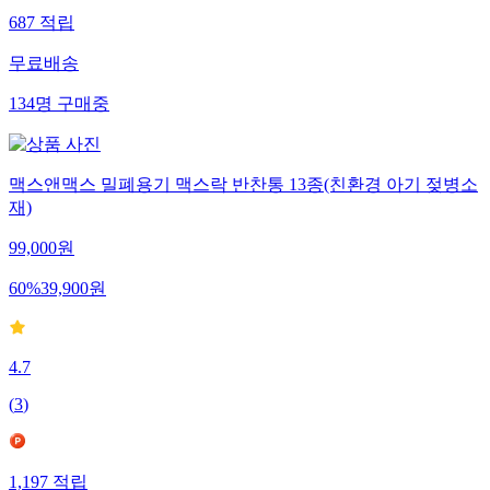
687
적립
무료배송
134
명
구매중
맥스앤맥스 밀폐용기 맥스락 반찬통 13종(친환경 아기 젖병소
재)
99,000
원
60
%
39,900
원
4.7
(
3
)
1,197
적립