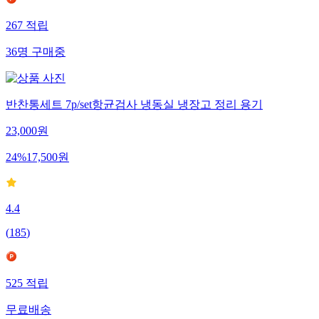
267
적립
36
명
구매중
반찬통세트 7p/set항균검사 냉동실 냉장고 정리 용기
23,000
원
24
%
17,500
원
4.4
(
185
)
525
적립
무료배송