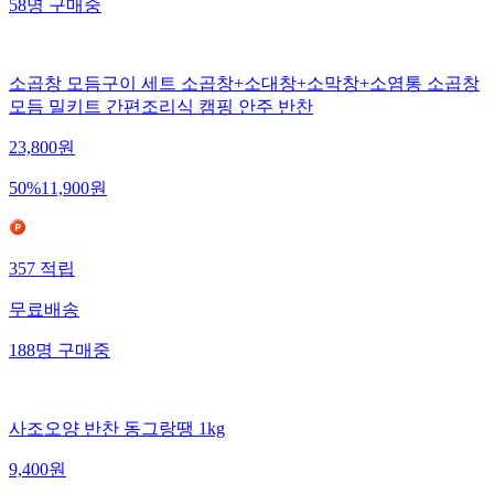
58
명
구매중
소곱창 모듬구이 세트 소곱창+소대창+소막창+소염통 소곱창
모듬 밀키트 간편조리식 캠핑 안주 반찬
23,800
원
50
%
11,900
원
357
적립
무료배송
188
명
구매중
사조오양 반찬 동그랑땡 1kg
9,400
원