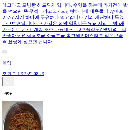
에그마요 모닝빵 샌드위치 입니다. 수영을 하는데 가기전에 밥
을 먹으면 좀 무겁더라고요~ 모닝빵하나에 내용물이 많아보
이죠? 저거 하나에 두유하나 먹고갑니다 거의 계란하나 들었
다고보면됩니다~ 포만감은 정말 엄청나구요 레시피는 빵5개
만드는데 계란5개랑 후추 마요네즈는 2큰술정도? 많이넣는걸
안좋아해요 설탕조금 소금조금 홀그레인머스터드 작은큰술
딱 요렇게 넣으면 됩니다.
똘맹
조회수
1.9만
25.08.29
999+