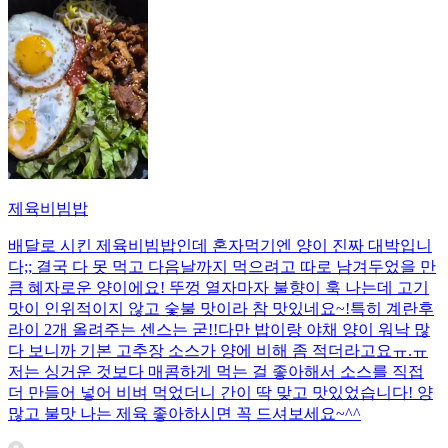
제육비빔밥
배달로 시킨 제육비빔밥인데 혼자먹기엔 양이 진짜 대박입니
다;; 결국 다 못 먹고 다음날까지 먹으려고 따로 남겨두었을 만
큼 혜자로운 양이에요! 뚜껑 열자마자 불향이 훅 나는데 고기
맛이 인위적이지 않고 숯불 맛이라 참 맛있네요~!특히 계란후
라이 2개 올려주는 센스는 굳!! ​다만 밥이랑 야채 양이 워낙 많
다 보니까 기본 고추장 소스가 양에 비해 좀 적더라고요ㅠ.ㅠ
저는 싱거운 것보다 매콤하게 먹는 걸 좋아해서 소스를 직접
더 만들어 넣어 비벼 먹었더니 간이 딱 맞고 맛있었습니다! 양
많고 불맛 나는 제육 좋아하시면 꼭 드셔보세요~^^