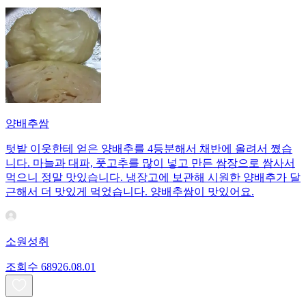
양배추쌈
텃밭 이웃한테 얻은 양배추를 4등분해서 채반에 올려서 쪘습
니다. 마늘과 대파, 풋고추를 많이 넣고 만든 쌈장으로 쌈사서
먹으니 정말 맛있습니다. 냉장고에 보관해 시원한 양배추가 달
근해서 더 맛있게 먹었습니다. 양배추쌈이 맛있어요.
소원성취
조회수
689
26.08.01