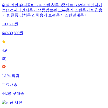
쉬젤 러반 슈퍼클린 304 스텐 찬통 3종세트 B (전자레인지가
능) / 전자레인지용기 냉동밥보관 오븐용기 스텐용기 반찬용
기 반찬통 김치통 김치용기 보관용기 스텐밀폐용기
109,800
원
64
%
39,800
원
4.9
(
8
)
1,194
적립
무료배송
442
명
구매중