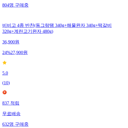
804
명
구매중
비비고 4종 반찬(동그랑땡 340g+해물완자 340g+떡갈비
320g+계란고기완자 480g)
36,900
원
24
%
27,900
원
5.0
(
10
)
837
적립
무료배송
632
명
구매중