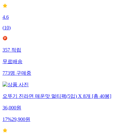
4.6
(
10
)
357
적립
무료배송
773
명
구매중
오뚜기 진라면 매운맛 멀티팩(5입) X 8개 [총 40봉]
36,000
원
17
%
29,900
원