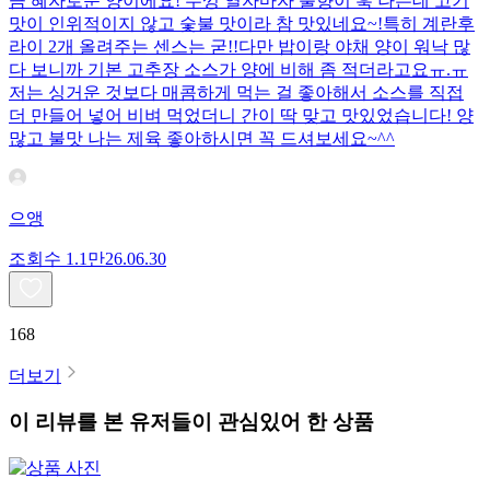
큼 혜자로운 양이에요! 뚜껑 열자마자 불향이 훅 나는데 고기
맛이 인위적이지 않고 숯불 맛이라 참 맛있네요~!특히 계란후
라이 2개 올려주는 센스는 굳!! ​다만 밥이랑 야채 양이 워낙 많
다 보니까 기본 고추장 소스가 양에 비해 좀 적더라고요ㅠ.ㅠ
저는 싱거운 것보다 매콤하게 먹는 걸 좋아해서 소스를 직접
더 만들어 넣어 비벼 먹었더니 간이 딱 맞고 맛있었습니다! 양
많고 불맛 나는 제육 좋아하시면 꼭 드셔보세요~^^
으앵
조회수
1.1만
26.06.30
168
더보기
이 리뷰를 본 유저들이 관심있어 한 상품