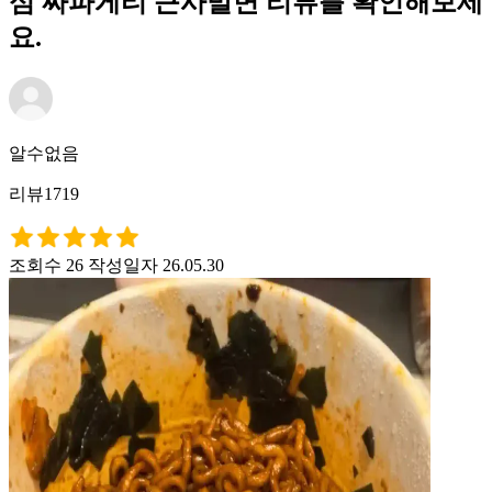
심 짜파게티 큰사발면 리뷰를 확인해보세
요.
알수없음
리뷰1719
조회수 26
작성일자 26.05.30