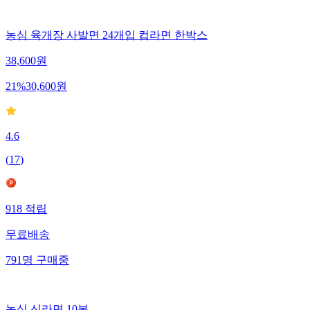
농심 육개장 사발면 24개입 컵라면 한박스
38,600
원
21
%
30,600
원
4.6
(
17
)
918
적립
무료배송
791
명
구매중