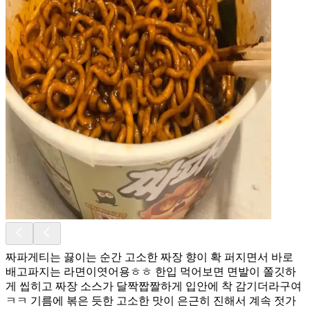
짜파게티는 끓이는 순간 고소한 짜장 향이 확 퍼지면서 바로
배고파지는 라면이엿어용ㅎㅎ 한입 먹어보면 면발이 쫄깃하
게 씹히고 짜장 소스가 달짝짭짤하게 입안에 착 감기더라구여
ㅋㅋ 기름에 볶은 듯한 고소한 맛이 은근히 진해서 계속 젓가