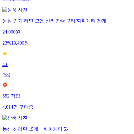
472
명
구매중
농심 인기 라면 모음 신라면/너구리/짜파게티 20개
24,000
원
23
%
18,400
원
4.6
(
58
)
552
적립
4,014
명
구매중
농심 신라면 15개 + 짜파게티 5개