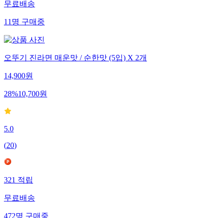
무료배송
11
명
구매중
오뚜기 진라면 매운맛 / 순한맛 (5입) X 2개
14,900
원
28
%
10,700
원
5.0
(
20
)
321
적립
무료배송