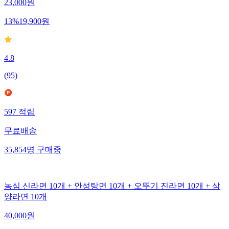
23,000
원
13
%
19,900
원
4.8
(
95
)
597
적립
무료배송
35,854
명
구매중
농심 신라면 10개 + 안성탕면 10개 + 오뚜기 진라면 10개 + 삼
양라면 10개
40,000
원