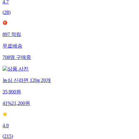
4.7
(
28
)
897
적립
무료배송
708
명
구매중
농심 신라면 120g 20개
35,900
원
41
%
21,200
원
4.9
(
215
)