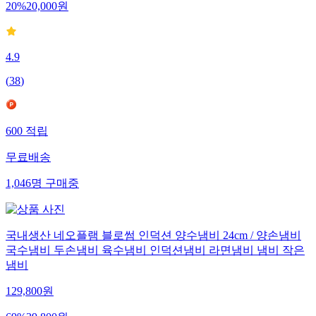
20
%
20,000
원
4.9
(
38
)
600
적립
무료배송
1,046
명
구매중
국내생산 네오플램 블로썸 인덕션 양수냄비 24cm / 양손냄비
국수냄비 두손냄비 육수냄비 인덕션냄비 라면냄비 냄비 작은
냄비
129,800
원