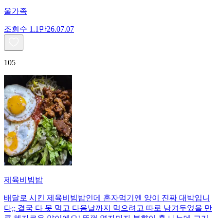
울가족
조회수
1.1만
26.07.07
105
제육비빔밥
배달로 시킨 제육비빔밥인데 혼자먹기엔 양이 진짜 대박입니
다;; 결국 다 못 먹고 다음날까지 먹으려고 따로 남겨두었을 만