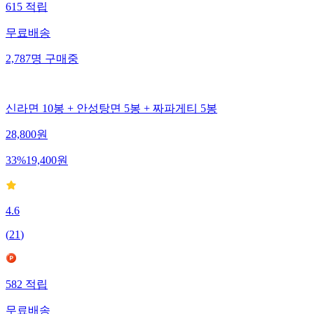
615
적립
무료배송
2,787
명
구매중
신라면 10봉 + 안성탕면 5봉 + 짜파게티 5봉
28,800
원
33
%
19,400
원
4.6
(
21
)
582
적립
무료배송