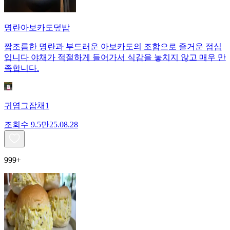
명란아보카도덮밥
짭조름한 명란과 부드러운 아보카도의 조합으로 즐거운 점심
입니다 야채가 적절하게 들어가서 식감을 놓치지 않고 매우 만
족합니다.
귀염그잡채1
조회수
9.5만
25.08.28
999+