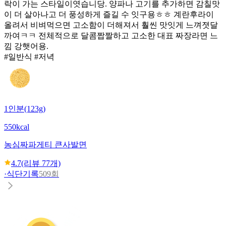
락이 가는 스타일이엿습니당. 양파나 고기를 추가하면 감칠맛
이 더 살아나고 더 풍성하게 즐길 수 잇구용ㅎㅎ 계란후라이
올려서 비벼먹으면 고소함이 더해져서 훨씬 맛잇게 느껴졋달
까여ㅋㅋ 전체적으로 달콤짭짤하고 고소한 대표 짜장라면 느
낌 강햇어용.
#일반식 #저녁
1인분(123g)
550kcal
농심
짜파게티 큰사발면
4.7
(리뷰
77
개)
·
식단기록
509회