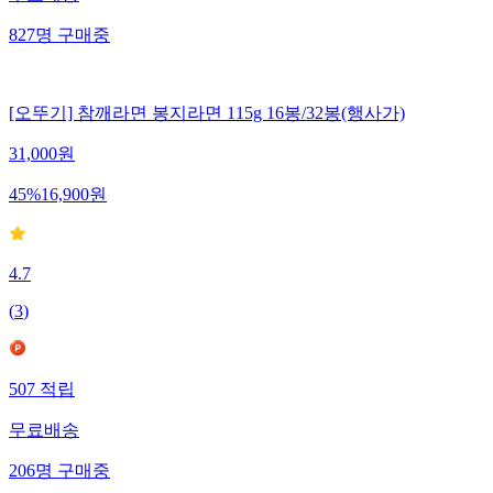
827
명
구매중
[오뚜기] 참깨라면 봉지라면 115g 16봉/32봉(행사가)
31,000
원
45
%
16,900
원
4.7
(
3
)
507
적립
무료배송
206
명
구매중