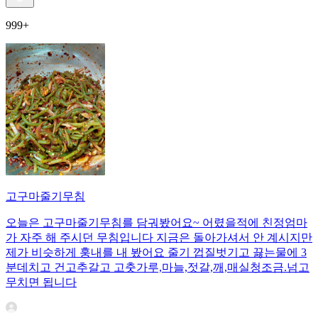
999+
고구마줄기무침
오늘은 고구마줄기무침를 담궈봤어요~ 어렸을적에 친정엄마
가 자주 해 주시던 무침입니다 지금은 돌아가셔서 안 계시지만
제가 비슷하게 훙내를 내 봤어요 줄기 껍질벗기고 끓는물에 3
분데치고 건고추갈고 고춧가루,마늘,젓갈,깨,매실청조금.넘고
무치면 됩니다