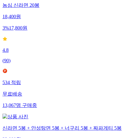
농심 신라면 20봉
18,400
원
3
%
17,800
원
4.8
(
90
)
534
적립
무료배송
13,067
명
구매중
신라면 5봉 + 안성탕면 5봉 + 너구리 5봉 + 짜파게티 5봉