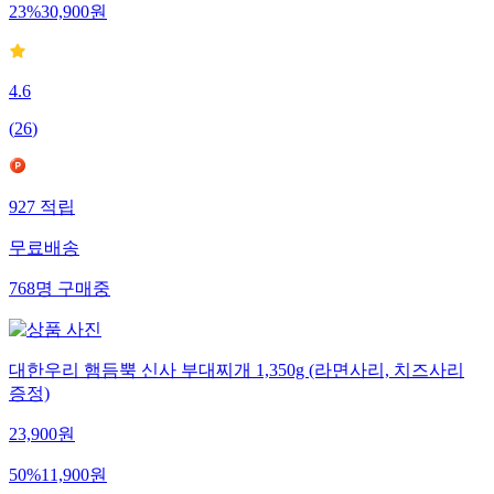
23
%
30,900
원
4.6
(
26
)
927
적립
무료배송
768
명
구매중
대한우리 햄듬뿍 신사 부대찌개 1,350g (라면사리, 치즈사리
증정)
23,900
원
50
%
11,900
원