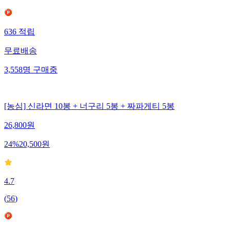
636
적립
무료배송
3,558
명
구매중
[농심] 신라면 10봉 + 너구리 5봉 + 짜파게티 5봉
26,800
원
24
%
20,500
원
4.7
(
56
)