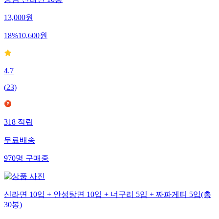
농심 신라면 10봉
13,000
원
18
%
10,600
원
4.7
(
23
)
318
적립
무료배송
970
명
구매중
신라면 10입 + 안성탕면 10입 + 너구리 5입 + 짜파게티 5입(총
30봉)