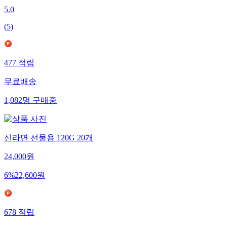
5.0
(
5
)
477
적립
무료배송
1,082
명
구매중
신라면 선물용 120G 20개
24,000
원
6
%
22,600
원
678
적립