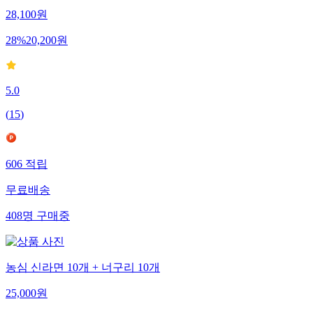
28,100
원
28
%
20,200
원
5.0
(
15
)
606
적립
무료배송
408
명
구매중
농심 신라면 10개 + 너구리 10개
25,000
원