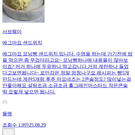
서브웨이
에그마요 샌드위치
에그마요 모닝빵 샌드위치 입니다. 수영을 하는데 가기전에 밥
을 먹으면 좀 무겁더라고요~ 모닝빵하나에 내용물이 많아보
이죠? 저거 하나에 두유하나 먹고갑니다 거의 계란하나 들었
다고보면됩니다~ 포만감은 정말 엄청나구요 레시피는 빵5개
만드는데 계란5개랑 후추 마요네즈는 2큰술정도? 많이넣는걸
안좋아해요 설탕조금 소금조금 홀그레인머스터드 작은큰술
딱 요렇게 넣으면 됩니다.
똘맹
조회수
1.9만
25.08.29