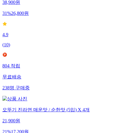
38,900
원
31
%
26,800
원
4.9
(
10
)
804
적립
무료배송
238
명
구매중
오뚜기 진라면 매운맛 / 순한맛 (5입) X 4개
21,900
원