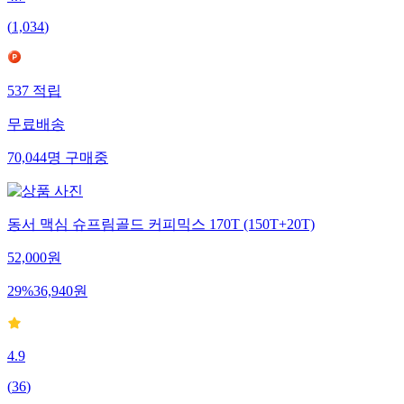
4.7
(
1,034
)
537
적립
무료배송
70,044
명
구매중
동서 맥심 슈프림골드 커피믹스 170T (150T+20T)
52,000
원
29
%
36,940
원
4.9
(
36
)