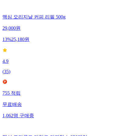
맥심 오리지날 커피 리필 500g
29,000
원
13
%
25,180
원
4.9
(
35
)
755
적립
무료배송
1,062
명
구매중