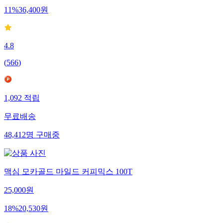
11
%
36,400
원
4.8
(
566
)
1,092
적립
무료배송
48,412
명
구매중
맥심 모카골드 마일드 커피믹스 100T
25,000
원
18
%
20,530
원