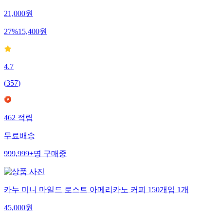
21,000
원
27
%
15,400
원
4.7
(
357
)
462
적립
무료배송
999,999+
명
구매중
카누 미니 마일드 로스트 아메리카노 커피 150개입 1개
45,000
원