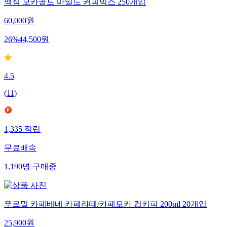
맥심 모카골드 마일드 커피믹스 250개입
60,000
원
26
%
44,500
원
4.5
(
11
)
1,335
적립
무료배송
1,190
명
구매중
푸르밀 카페베네 카페라떼/카페모카 컵커피 200ml 20개입
25,900
원