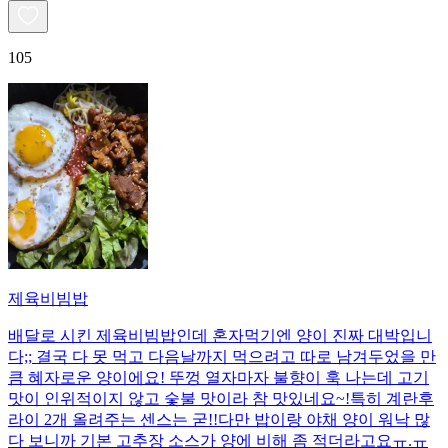
105
제육비빔밥
배달로 시킨 제육비빔밥인데 혼자먹기엔 양이 진짜 대박입니
다;; 결국 다 못 먹고 다음날까지 먹으려고 따로 남겨두었을 만
큼 혜자로운 양이에요! 뚜껑 열자마자 불향이 훅 나는데 고기
맛이 인위적이지 않고 숯불 맛이라 참 맛있네요~!특히 계란후
라이 2개 올려주는 센스는 굳!! ​다만 밥이랑 야채 양이 워낙 많
다 보니까 기본 고추장 소스가 양에 비해 좀 적더라고요ㅠ.ㅠ