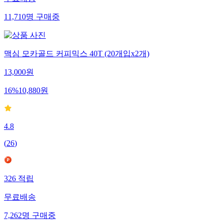
11,710
명
구매중
맥심 모카골드 커피믹스 40T (20개입x2개)
13,000
원
16
%
10,880
원
4.8
(
26
)
326
적립
무료배송
7,262
명
구매중