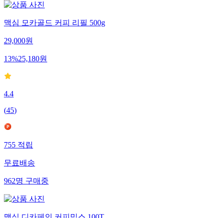
맥심 모카골드 커피 리필 500g
29,000
원
13
%
25,180
원
4.4
(
45
)
755
적립
무료배송
962
명
구매중