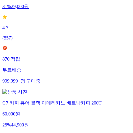
31
%
29,000
원
4.7
(
557
)
870
적립
무료배송
999,999+
명
구매중
G7 커피 퓨어 블랙 아메리카노 베트남커피 200T
60,000
원
25
%
44,900
원