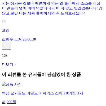
저는 싱거운 것보다 매콤하게 먹는 걸 좋아해서 소스를 직접
더 만들어 넣어 비벼 먹었더니 간이 딱 맞고 맛있었습니다! 양
많고 불맛 나는 제육 좋아하시면 꼭 드셔보세요~^^
으앵
조회수
1.1만
26.06.30
168
더보기
이 리뷰를 본 유저들이 관심있어 한 상품
맥심 모카골드 마일드 커피믹스 스틱 210개입 1개
41,000
원