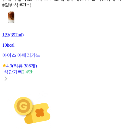
#일반식 #간식
1잔(397ml)
10kcal
아이스 아메리카노
4.9
(리뷰
386
개)
·
식단기록
2.4만+