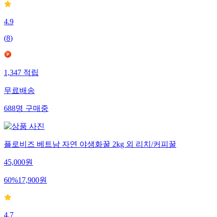
4.9
(
8
)
1,347
적립
무료배송
688
명
구매중
플로비즈 베트남 자연 야생화꿀 2kg 외 리치/커피꿀
45,000
원
60
%
17,900
원