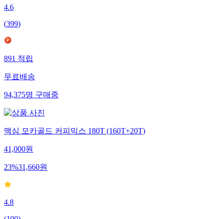
4.6
(
399
)
891
적립
무료배송
94,375
명
구매중
맥심 모카골드 커피믹스 180T (160T+20T)
41,000
원
23
%
31,660
원
4.8
(
100
)