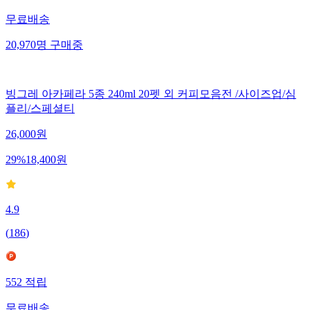
무료배송
20,970
명
구매중
빙그레 아카페라 5종 240ml 20펫 외 커피모음전 /사이즈업/심
플리/스페셜티
26,000
원
29
%
18,400
원
4.9
(
186
)
552
적립
무료배송