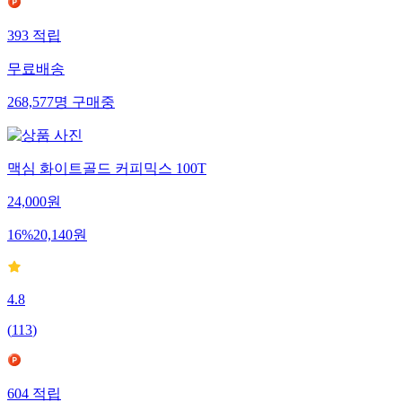
393
적립
무료배송
268,577
명
구매중
맥심 화이트골드 커피믹스 100T
24,000
원
16
%
20,140
원
4.8
(
113
)
604
적립