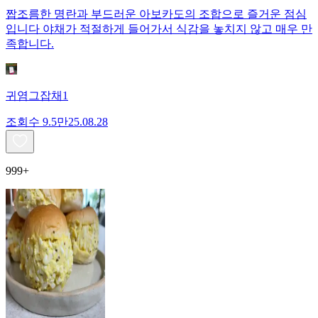
짭조름한 명란과 부드러운 아보카도의 조합으로 즐거운 점심
입니다 야채가 적절하게 들어가서 식감을 놓치지 않고 매우 만
족합니다.
귀염그잡채1
조회수
9.5만
25.08.28
999+