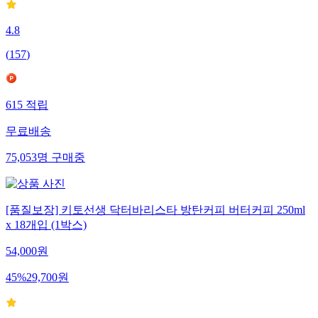
4.8
(
157
)
615
적립
무료배송
75,053
명
구매중
[품질보장] 키토선생 닥터바리스타 방탄커피 버터커피 250ml
x 18개입 (1박스)
54,000
원
45
%
29,700
원