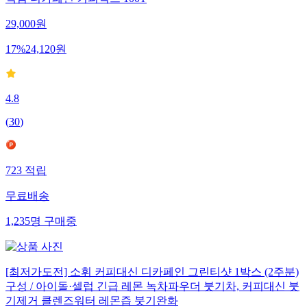
맥심 디카페인 커피믹스 100T
29,000
원
17
%
24,120
원
4.8
(
30
)
723
적립
무료배송
1,235
명
구매중
[최저가도전] 소휘 커피대신 디카페인 그린티샷 1박스 (2주분)
구성 / 아이돌·셀럽 긴급 레몬 녹차파우더 붓기차, 커피대신 붓
기제거 클렌즈워터 레몬즙 붓기완화