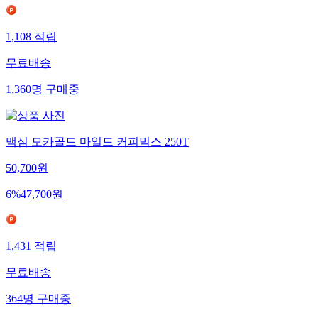
1,108
적립
무료배송
1,360
명
구매중
맥심 모카골드 마일드 커피믹스 250T
50,700
원
6
%
47,700
원
1,431
적립
무료배송
364
명
구매중