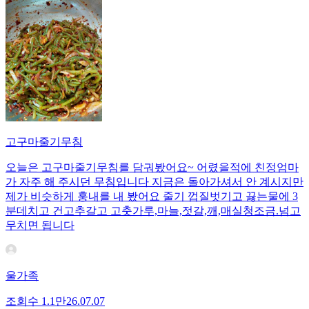
고구마줄기무침
오늘은 고구마줄기무침를 담궈봤어요~ 어렸을적에 친정엄마
가 자주 해 주시던 무침입니다 지금은 돌아가셔서 안 계시지만
제가 비슷하게 훙내를 내 봤어요 줄기 껍질벗기고 끓는물에 3
분데치고 건고추갈고 고춧가루,마늘,젓갈,깨,매실청조금.넘고
무치면 됩니다
울가족
조회수
1.1만
26.07.07