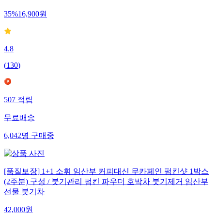
35
%
16,900
원
4.8
(
130
)
507
적립
무료배송
6,042
명
구매중
[품질보장] 1+1 소휘 임산부 커피대신 무카페인 펌킨샷 1박스
(2주분) 구성 / 붓기관리 펌킨 파우더 호박차 붓기제거 임산부
선물 붓기차
42,000
원