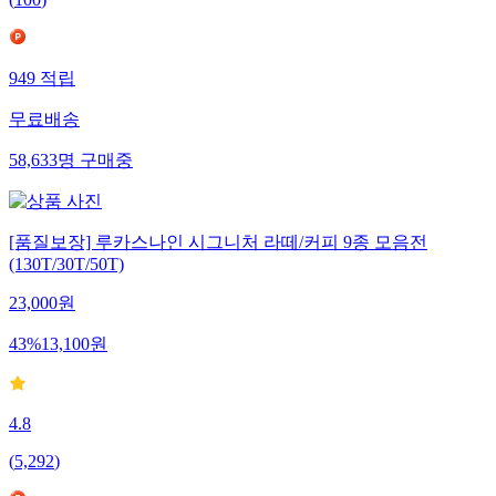
949
적립
무료배송
58,633
명
구매중
[품질보장] 루카스나인 시그니처 라떼/커피 9종 모음전
(130T/30T/50T)
23,000
원
43
%
13,100
원
4.8
(
5,292
)