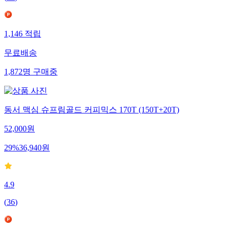
1,146
적립
무료배송
1,872
명
구매중
동서 맥심 슈프림골드 커피믹스 170T (150T+20T)
52,000
원
29
%
36,940
원
4.9
(
36
)