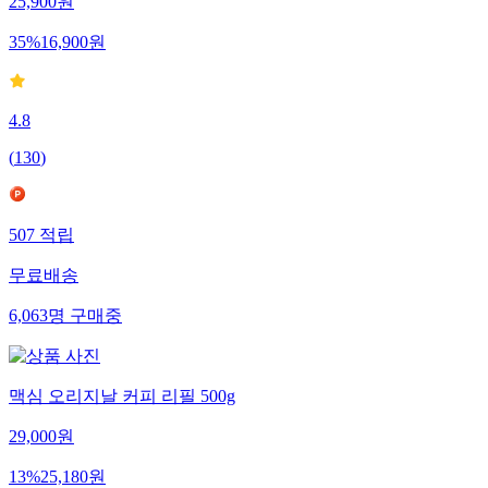
25,900
원
35
%
16,900
원
4.8
(
130
)
507
적립
무료배송
6,063
명
구매중
맥심 오리지날 커피 리필 500g
29,000
원
13
%
25,180
원