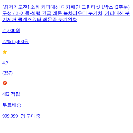
[최저가도전] 소휘 커피대신 디카페인 그린티샷 1박스 (2주분)
구성 / 아이돌·셀럽 긴급 레몬 녹차파우더 붓기차, 커피대신 붓
기제거 클렌즈워터 레몬즙 붓기완화
21,000
원
27
%
15,400
원
4.7
(
357
)
462
적립
무료배송
999,999+
명
구매중