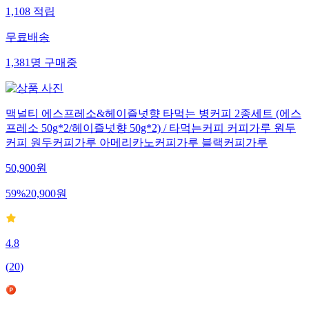
1,108
적립
무료배송
1,381
명
구매중
맥널티 에스프레소&헤이즐넛향 타먹는 병커피 2종세트 (에스
프레소 50g*2/헤이즐넛향 50g*2) / 타먹는커피 커피가루 원두
커피 원두커피가루 아메리카노커피가루 블랙커피가루
50,900
원
59
%
20,900
원
4.8
(
20
)