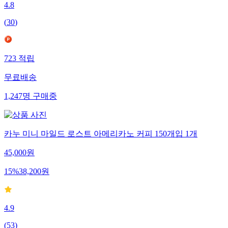
4.8
(
30
)
723
적립
무료배송
1,247
명
구매중
카누 미니 마일드 로스트 아메리카노 커피 150개입 1개
45,000
원
15
%
38,200
원
4.9
(
53
)