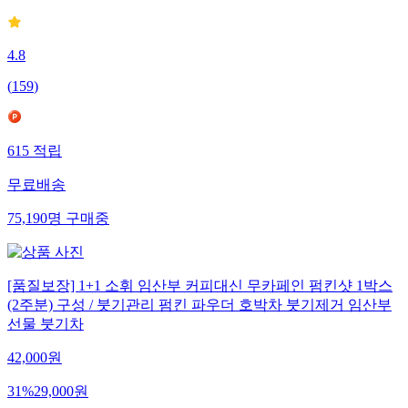
4.8
(
159
)
615
적립
무료배송
75,190
명
구매중
[품질보장] 1+1 소휘 임산부 커피대신 무카페인 펌킨샷 1박스
(2주분) 구성 / 붓기관리 펌킨 파우더 호박차 붓기제거 임산부
선물 붓기차
42,000
원
31
%
29,000
원