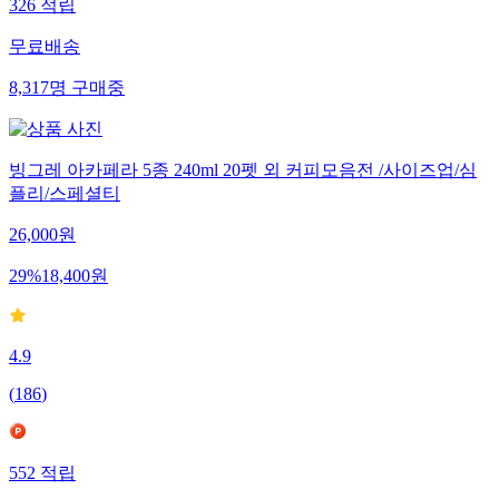
326
적립
무료배송
8,317
명
구매중
빙그레 아카페라 5종 240ml 20펫 외 커피모음전 /사이즈업/심
플리/스페셜티
26,000
원
29
%
18,400
원
4.9
(
186
)
552
적립