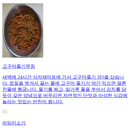
고구마줄기무침
새벽에 24시간 식자재마트에 가서 고구마줄기 3단을 샀습니
다. 껍질을 벗겨서 끓는 물에 고구마 줄기가 약간 익으면 얼른
찬물에 헹굽니다. 물기를 짜고, 밀가루 풀을 쑤어서 김치를 담
듯이 갖은 양념으로 버무리면 자연적인 단맛과 아삭한 식감에
놀라는 맛있는 반찬이 됩니다.
라임미소가