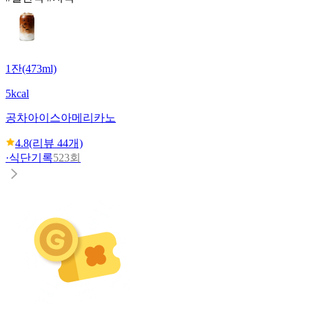
1잔(473ml)
5kcal
공차
아이스아메리카노
4.8
(리뷰
44
개)
·
식단기록
523회