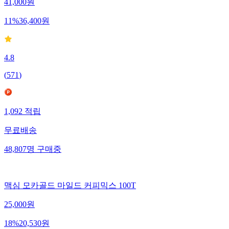
41,000
원
11
%
36,400
원
4.8
(
571
)
1,092
적립
무료배송
48,807
명
구매중
맥심 모카골드 마일드 커피믹스 100T
25,000
원
18
%
20,530
원