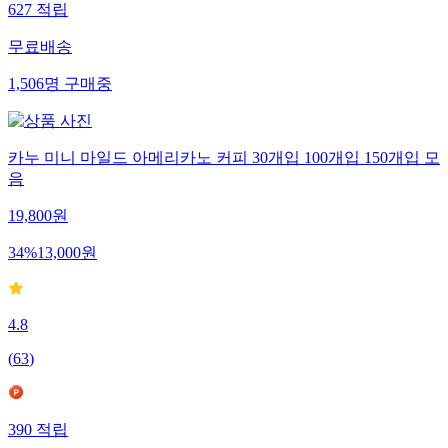
627
적립
무료배송
1,506
명
구매중
카누 미니 마일드 아메리카노 커피 30개입 100개입 150개입 모
음
19,800
원
34
%
13,000
원
4.8
(
63
)
390
적립