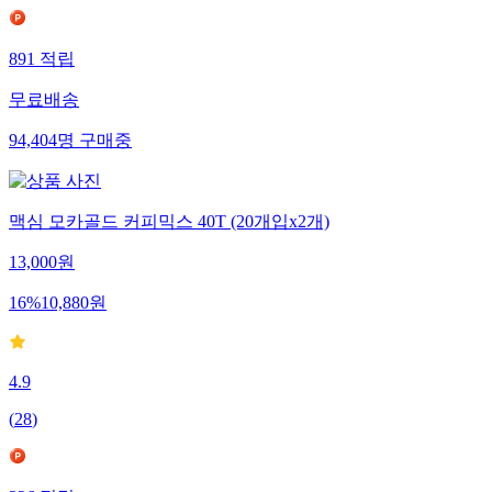
891
적립
무료배송
94,404
명
구매중
맥심 모카골드 커피믹스 40T (20개입x2개)
13,000
원
16
%
10,880
원
4.9
(
28
)