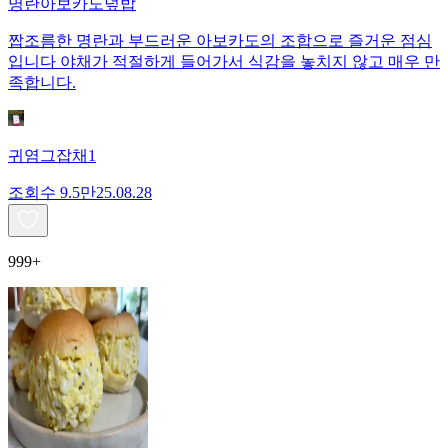
명란아보카도덮밥
짭조름한 명란과 부드러운 아보카도의 조합으로 즐거운 점심
입니다 야채가 적절하게 들어가서 식감을 놓치지 않고 매우 만
족합니다.
귀염그잡채1
조회수
9.5만
25.08.28
999+