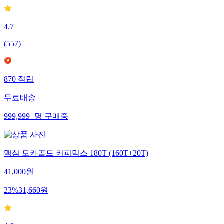
4.7
(
557
)
870
적립
무료배송
999,999+
명
구매중
맥심 모카골드 커피믹스 180T (160T+20T)
41,000
원
23
%
31,660
원