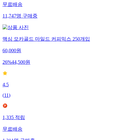
무료배송
11,747
명
구매중
맥심 모카골드 마일드 커피믹스 250개입
60,000
원
26
%
44,500
원
4.5
(
11
)
1,335
적립
무료배송