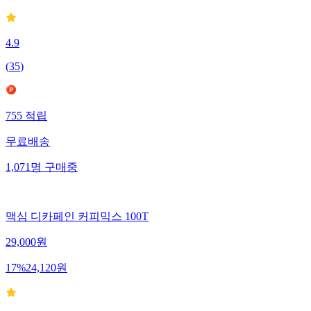
4.9
(
35
)
755
적립
무료배송
1,071
명
구매중
맥심 디카페인 커피믹스 100T
29,000
원
17
%
24,120
원