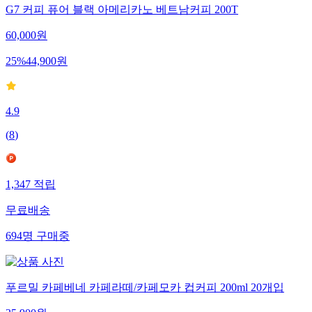
G7 커피 퓨어 블랙 아메리카노 베트남커피 200T
60,000
원
25
%
44,900
원
4.9
(
8
)
1,347
적립
무료배송
694
명
구매중
푸르밀 카페베네 카페라떼/카페모카 컵커피 200ml 20개입