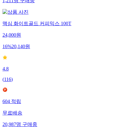
1,211
명
구매중
맥심 화이트골드 커피믹스 100T
24,000
원
16
%
20,140
원
4.8
(
116
)
604
적립
무료배송
20,987
명
구매중