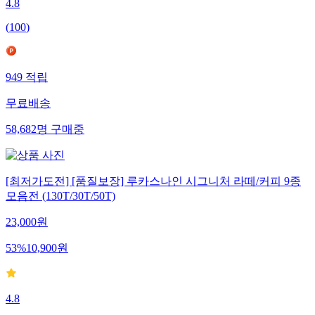
4.8
(
100
)
949
적립
무료배송
58,682
명
구매중
[최저가도전] [품질보장] 루카스나인 시그니처 라떼/커피 9종
모음전 (130T/30T/50T)
23,000
원
53
%
10,900
원
4.8