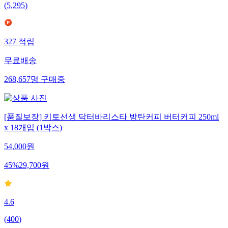
(
5,295
)
327
적립
무료배송
268,657
명
구매중
[품질보장] 키토선생 닥터바리스타 방탄커피 버터커피 250ml
x 18개입 (1박스)
54,000
원
45
%
29,700
원
4.6
(
400
)