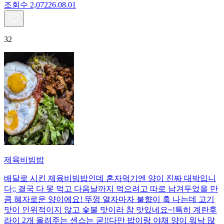
조회수
2,072
26.08.01
32
제육비빔밥
배달로 시킨 제육비빔밥인데 혼자먹기엔 양이 진짜 대박입니
다;; 결국 다 못 먹고 다음날까지 먹으려고 따로 남겨두었을 만
큼 혜자로운 양이에요! 뚜껑 열자마자 불향이 훅 나는데 고기
맛이 인위적이지 않고 숯불 맛이라 참 맛있네요~!특히 계란후
라이 2개 올려주는 센스는 굳!! ​다만 밥이랑 야채 양이 워낙 많