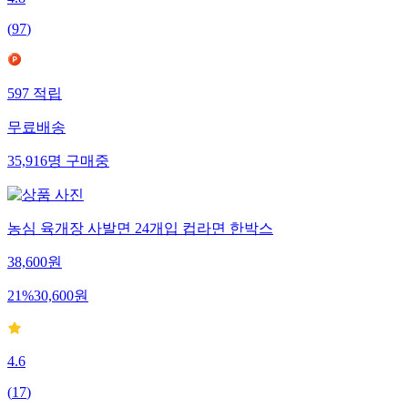
(
97
)
597
적립
무료배송
35,916
명
구매중
농심 육개장 사발면 24개입 컵라면 한박스
38,600
원
21
%
30,600
원
4.6
(
17
)