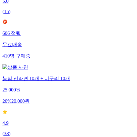
5.0
(
15
)
606
적립
무료배송
410
명
구매중
농심 신라면 10개 + 너구리 10개
25,000
원
20
%
20,000
원
4.9
(
38
)