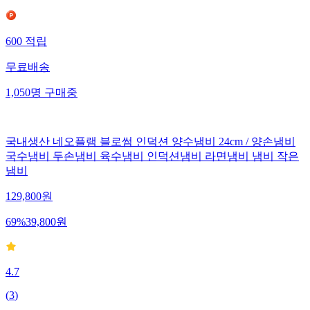
600
적립
무료배송
1,050
명
구매중
국내생산 네오플램 블로썸 인덕션 양수냄비 24cm / 양손냄비
국수냄비 두손냄비 육수냄비 인덕션냄비 라면냄비 냄비 작은
냄비
129,800
원
69
%
39,800
원
4.7
(
3
)