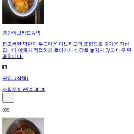
명란아보카도덮밥
짭조름한 명란과 부드러운 아보카도의 조합으로 즐거운 점심
입니다 야채가 적절하게 들어가서 식감을 놓치지 않고 매우 만
족합니다.
귀염그잡채1
조회수
9.5만
25.08.28
999+