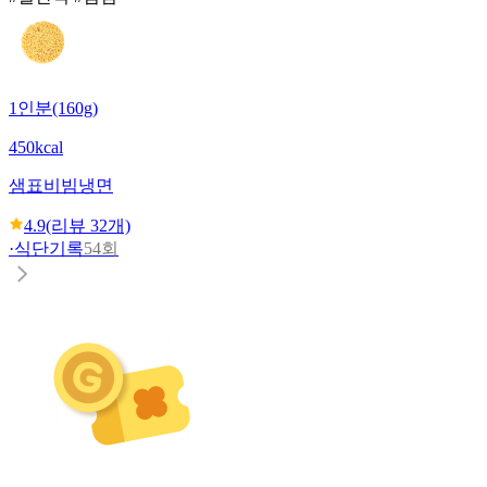
1인분(160g)
450kcal
샘표
비빔냉면
4.9
(리뷰
32
개)
·
식단기록
54회