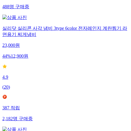
488
명
구매중
실리닷 실리콘 사각 냄비 3type 6color 전자레인지 계란찜기 라
면용기 찌게냄비
23,000
원
44
%
12,900
원
4.9
(
20
)
387
적립
2,182
명
구매중