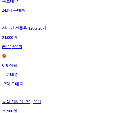
무료배송
243
명
구매중
신라면 선물용 120G 20개
24,000
원
6
%
22,600
원
678
적립
무료배송
12
명
구매중
농심 신라면 120g 20개
35,900
원