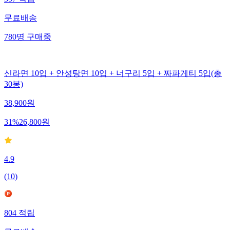
무료배송
780
명
구매중
신라면 10입 + 안성탕면 10입 + 너구리 5입 + 짜파게티 5입(총
30봉)
38,900
원
31
%
26,800
원
4.9
(
10
)
804
적립