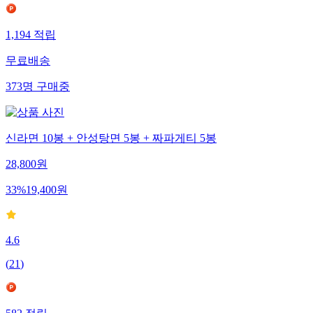
1,194
적립
무료배송
373
명
구매중
신라면 10봉 + 안성탕면 5봉 + 짜파게티 5봉
28,800
원
33
%
19,400
원
4.6
(
21
)