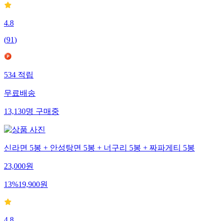
4.8
(
91
)
534
적립
무료배송
13,130
명
구매중
신라면 5봉 + 안성탕면 5봉 + 너구리 5봉 + 짜파게티 5봉
23,000
원
13
%
19,900
원
4.8