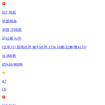
927
적립
무료배송
39
명
구매중
[오뚜기] 참깨라면 봉지라면 115g 16봉/32봉(행사가)
31,000
원
45
%
16,900
원
4.7
(
3
)