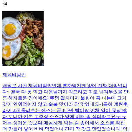
34
제육비빔밥
배달로 시킨 제육비빔밥인데 혼자먹기엔 양이 진짜 대박입니
다;; 결국 다 못 먹고 다음날까지 먹으려고 따로 남겨두었을 만
큼 혜자로운 양이에요! 뚜껑 열자마자 불향이 훅 나는데 고기
맛이 인위적이지 않고 숯불 맛이라 참 맛있네요~!특히 계란후
라이 2개 올려주는 센스는 굳!! ​다만 밥이랑 야채 양이 워낙 많
다 보니까 기본 고추장 소스가 양에 비해 좀 적더라고요ㅠ.ㅠ
저는 싱거운 것보다 매콤하게 먹는 걸 좋아해서 소스를 직접
더 만들어 넣어 비벼 먹었더니 간이 딱 맞고 맛있었습니다! 양