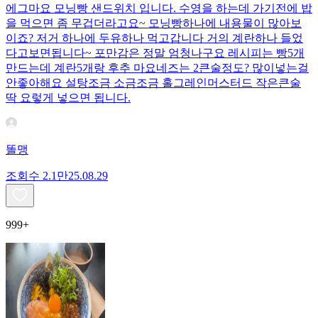
에그마요 모닝빵 샌드위치 입니다. 수영을 하는데 가기전에 밥
을 먹으면 좀 무겁더라고요~ 모닝빵하나에 내용물이 많아보
이죠? 저거 하나에 두유하나 먹고갑니다 거의 계란하나 들었
다고보면됩니다~ 포만감은 정말 엄청나구요 레시피는 빵5개
만드는데 계란5개랑 후추 마요네즈는 2큰술정도? 많이넣는걸
안좋아해요 설탕조금 소금조금 홀그레인머스터드 작은큰술
딱 요렇게 넣으면 됩니다.
똘맹
조회수
2.1만
25.08.29
999+