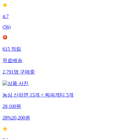
4.7
(
56
)
615
적립
무료배송
2,791
명
구매중
농심 신라면 15개 + 짜파게티 5개
28,100
원
28
%
20,200
원