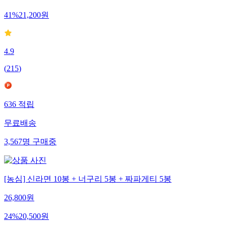
41
%
21,200
원
4.9
(
215
)
636
적립
무료배송
3,567
명
구매중
[농심] 신라면 10봉 + 너구리 5봉 + 짜파게티 5봉
26,800
원
24
%
20,500
원