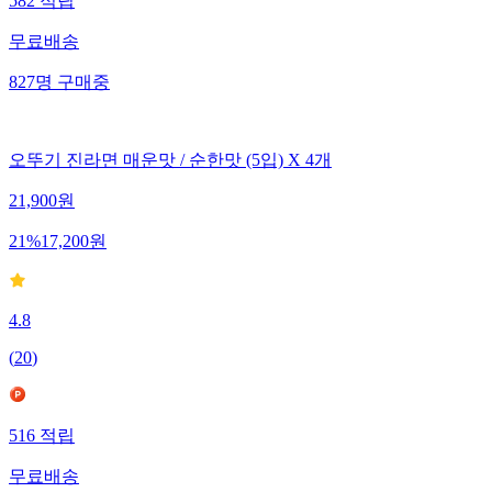
582
적립
무료배송
827
명
구매중
오뚜기 진라면 매운맛 / 순한맛 (5입) X 4개
21,900
원
21
%
17,200
원
4.8
(
20
)
516
적립
무료배송