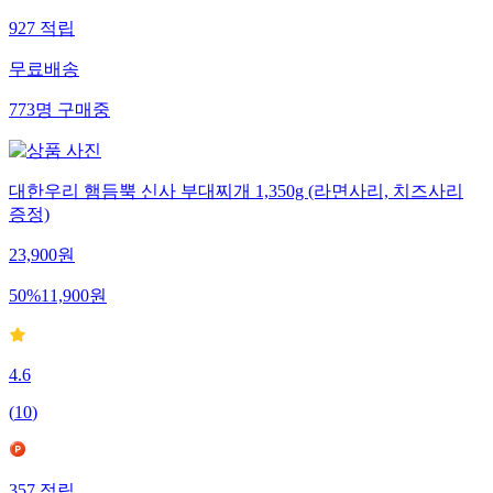
927
적립
무료배송
773
명
구매중
대한우리 햄듬뿍 신사 부대찌개 1,350g (라면사리, 치즈사리
증정)
23,900
원
50
%
11,900
원
4.6
(
10
)
357
적립