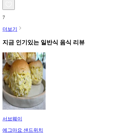
7
더보기
지금 인기있는
일반식
음식 리뷰
서브웨이
에그마요 샌드위치