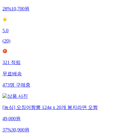
28
%
10,700
원
5.0
(
20
)
321
적립
무료배송
473
명
구매중
[농심] 오징어짬뽕 124g x 20개 봉지라면 오짬
49,000
원
37
%
30,900
원