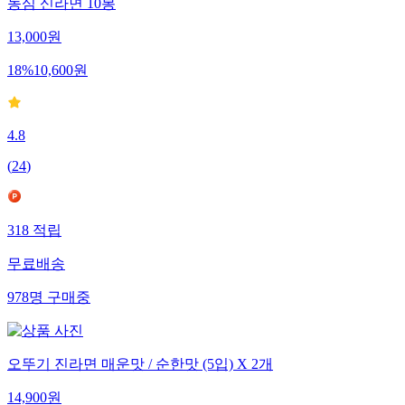
농심 신라면 10봉
13,000
원
18
%
10,600
원
4.8
(
24
)
318
적립
무료배송
978
명
구매중
오뚜기 진라면 매운맛 / 순한맛 (5입) X 2개
14,900
원