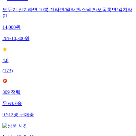
오뚜기 인기라면 10봉 진라면/열라면/스낵면/오동통면/김치라
면
14,000
원
26
%
10,300
원
4.8
(
173
)
309
적립
무료배송
9,512
명
구매중