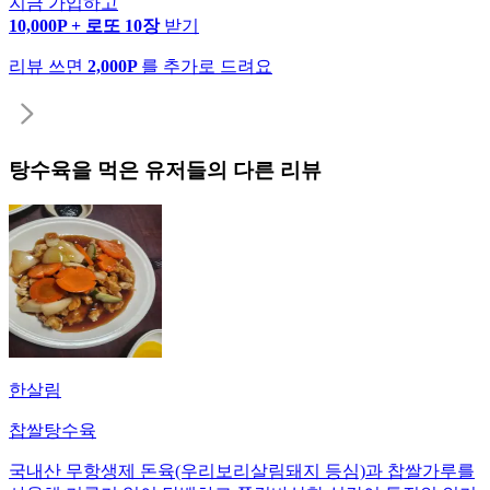
지금 가입하고
10,000P + 로또 10장
받기
리뷰 쓰면
2,000P
를 추가로 드려요
탕수육
을 먹은 유저들의 다른 리뷰
한살림
찹쌀탕수육
국내산 무항생제 돈육(우리보리살림돼지 등심)과 찹쌀가루를