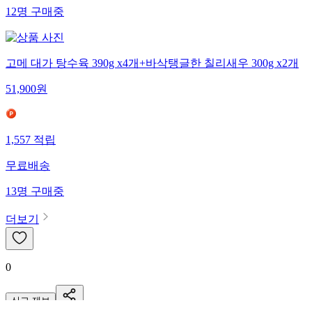
12
명
구매중
고메 대가 탕수육 390g x4개+바삭탱글한 칠리새우 300g x2개
51,900
원
1,557
적립
무료배송
13
명
구매중
더보기
0
신고·제보