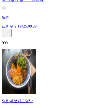
똘맹
조회수
2.1만
25.08.29
999+
명란아보카도덮밥