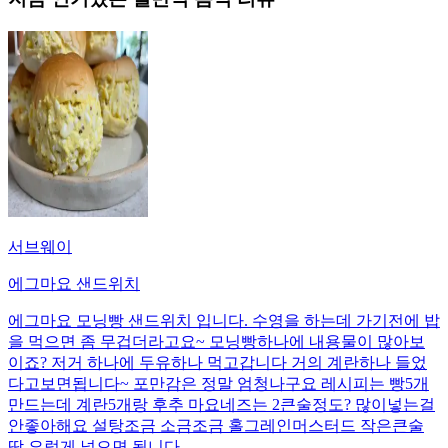
서브웨이
에그마요 샌드위치
에그마요 모닝빵 샌드위치 입니다. 수영을 하는데 가기전에 밥
을 먹으면 좀 무겁더라고요~ 모닝빵하나에 내용물이 많아보
이죠? 저거 하나에 두유하나 먹고갑니다 거의 계란하나 들었
다고보면됩니다~ 포만감은 정말 엄청나구요 레시피는 빵5개
만드는데 계란5개랑 후추 마요네즈는 2큰술정도? 많이넣는걸
안좋아해요 설탕조금 소금조금 홀그레인머스터드 작은큰술
딱 요렇게 넣으면 됩니다.