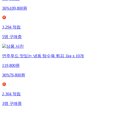
171,800
원
36
%
109,800
원
3,294
적립
5
명
구매중
연주푸드 맛있는 냉동 탕수육 튀김 1kg x 10개
119,800
원
36
%
76,800
원
2,304
적립
3
명
구매중