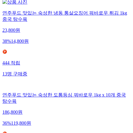
연주푸드 맛있는 숙성한 냉동 통살오징어 꿔바로우 튀김 1kg
중국 탕수육
23,800
원
38
%
14,800
원
444
적립
13
명
구매중
연주푸드 맛있는 숙성한 도톰등심 꿔바로우 1kg x 10개 중국
탕수육
186,800
원
36
%
119,800
원