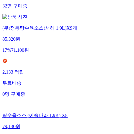
32
명
구매중
(무)정통탕수육소스(서해 1.9L)X9개
85,320
원
17
%
71,100
원
2,133
적립
무료배송
0
명
구매중
탕수육소스 (이슬나라 1.9K) X8
79,130
원