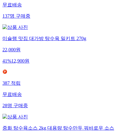
무료배송
137
명
구매중
미슐랭 맛집 대가방 탕수육 밀키트 270g
22,000
원
41
%
12,900
원
387
적립
무료배송
28
명
구매중
중화 탕수육소스 2kg 대용량 탕수만두 꿔바로우 소스