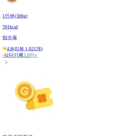
1인분(300g)
591kcal
탕수육
4.8
(리뷰
1,021
개)
·
식단기록
3.9만+