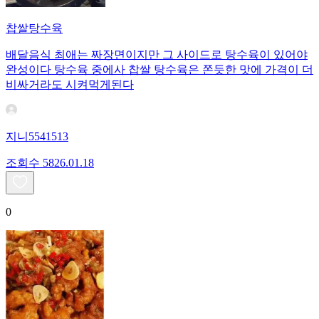
찹쌀탕수육
배달음식 최애는 짜장면이지만 그 사이드로 탕수육이 있어야
완성이다 탕수육 중에사 찹쌀 탕수육은 쫀듯한 맛에 가격이 더
비싸거라도 시켜먹게된다
지니5541513
조회수
58
26.01.18
0