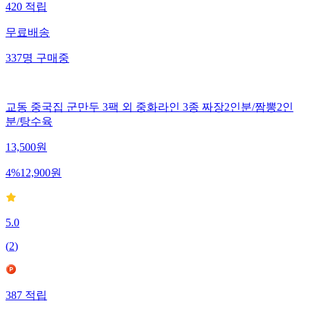
420
적립
무료배송
337
명
구매중
교동 중국집 군만두 3팩 외 중화라인 3종 짜장2인분/짬뽕2인
분/탕수육
13,500
원
4
%
12,900
원
5.0
(
2
)
387
적립