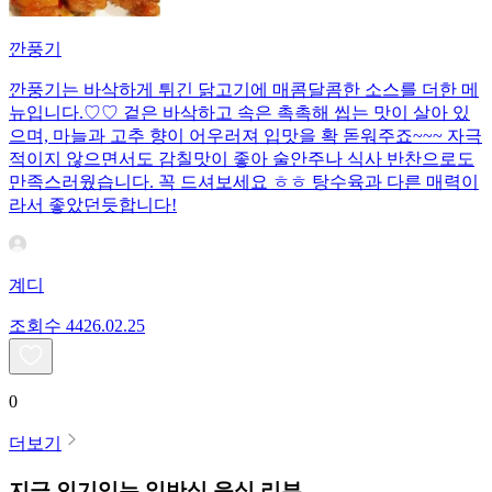
깐풍기
깐풍기는 바삭하게 튀긴 닭고기에 매콤달콤한 소스를 더한 메
뉴입니다.♡♡ 겉은 바삭하고 속은 촉촉해 씹는 맛이 살아 있
으며, 마늘과 고추 향이 어우러져 입맛을 확 돋워주죠~~~ 자극
적이지 않으면서도 감칠맛이 좋아 술안주나 식사 반찬으로도
만족스러웠습니다. 꼭 드셔보세요 ㅎㅎ 탕수육과 다른 매력이
라서 좋았던듯합니다!
계디
조회수
44
26.02.25
0
더보기
지금 인기있는
일반식
음식 리뷰