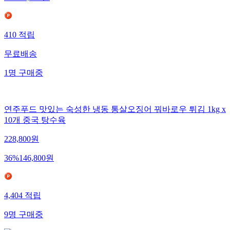
410
적립
무료배송
1
명
구매중
연주푸드 맛있는 숙성한 냉동 통살오징어 꿔바로우 튀김 1kg x
10개 중국 탕수육
228,800
원
36
%
146,800
원
4,404
적립
9
명
구매중