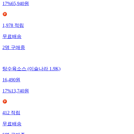
17
%
65,940
원
1,978
적립
무료배송
2
명
구매중
탕수육소스 (이슬나라 1.9K)
16,490
원
17
%
13,740
원
412
적립
무료배송