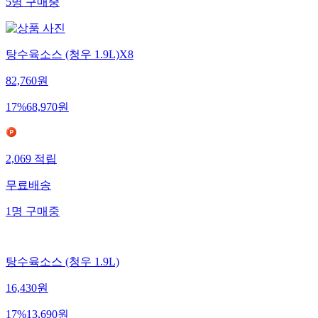
5
명
구매중
탕수육소스 (청우 1.9L)X8
82,760
원
17
%
68,970
원
2,069
적립
무료배송
1
명
구매중
탕수육소스 (청우 1.9L)
16,430
원
17
%
13,690
원