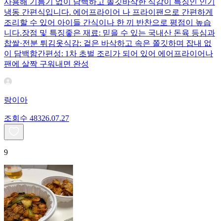
사용해 기름기 없이 담백하고 쫄깃바삭한 식감이 특징인 인기
냉동 간편식입니다. 에어프라이어 나 프라이팬으로 간편하게
조리할 수 있어 아이들 간식이나 한 끼 반찬으로 평점이 높습
니다.장점 및 특징좋은 재료: 믿을 수 있는 국내산 돈육 등심과
찹쌀·전분 튀김옷식감: 겉은 바삭하고 속은 쫄깃하며 잡내 없
이 담백함간편성: 1차 초벌 조리가 되어 있어 에어프라이어나
팬에 살짝 구워내면 완성
랑이아
조회수
483
26.07.27
9