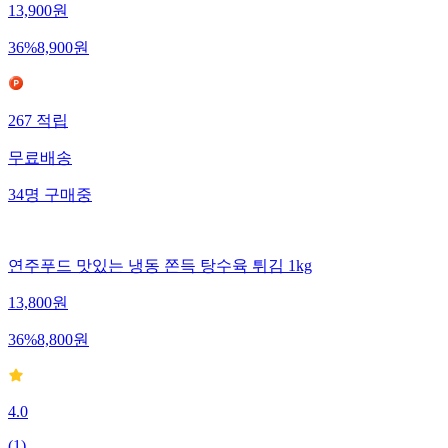
13,900
원
36
%
8,900
원
267
적립
무료배송
34
명
구매중
연주푸드 맛있는 냉동 쫀득 탕수육 튀김 1kg
13,800
원
36
%
8,800
원
4.0
(
1
)