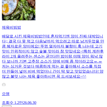
제육비빔밥
배달로 시킨 제육비빔밥인데 혼자먹기엔 양이 진짜 대박입니
다;; 결국 다 못 먹고 다음날까지 먹으려고 따로 남겨두었을 만
큼 혜자로운 양이에요! 뚜껑 열자마자 불향이 훅 나는데 고기
맛이 인위적이지 않고 숯불 맛이라 참 맛있네요~!특히 계란후
라이 2개 올려주는 센스는 굳!! ​다만 밥이랑 야채 양이 워낙 많
다 보니까 기본 고추장 소스가 양에 비해 좀 적더라고요ㅠ.ㅠ
저는 싱거운 것보다 매콤하게 먹는 걸 좋아해서 소스를 직접
더 만들어 넣어 비벼 먹었더니 간이 딱 맞고 맛있었습니다! 양
많고 불맛 나는 제육 좋아하시면 꼭 드셔보세요~^^
으앵
조회수
1.2만
26.06.30