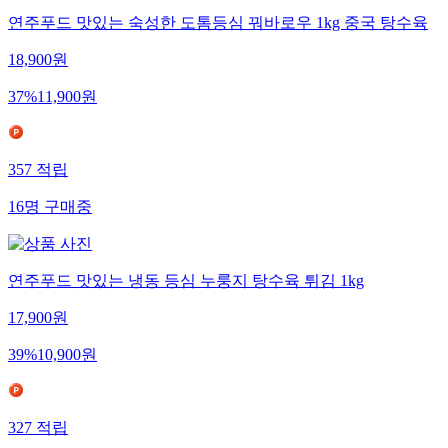
연주푸드 맛있는 숙성한 도톰등심 꿔바로우 1kg 중국 탕수육
18,900
원
37
%
11,900
원
357
적립
16
명
구매중
연주푸드 맛있는 냉동 등심 누룽지 탕수육 튀김 1kg
17,900
원
39
%
10,900
원
327
적립