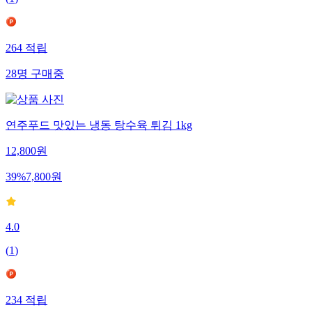
264
적립
28
명
구매중
연주푸드 맛있는 냉동 탕수육 튀김 1kg
12,800
원
39
%
7,800
원
4.0
(
1
)
234
적립