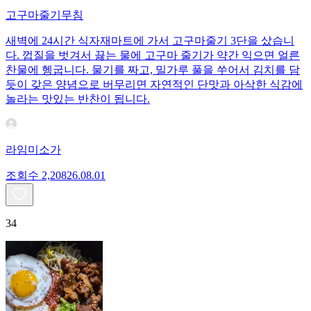
고구마줄기무침
새벽에 24시간 식자재마트에 가서 고구마줄기 3단을 샀습니
다. 껍질을 벗겨서 끓는 물에 고구마 줄기가 약간 익으면 얼른
찬물에 헹굽니다. 물기를 짜고, 밀가루 풀을 쑤어서 김치를 담
듯이 갖은 양념으로 버무리면 자연적인 단맛과 아삭한 식감에
놀라는 맛있는 반찬이 됩니다.
라임미소가
조회수
2,208
26.08.01
34