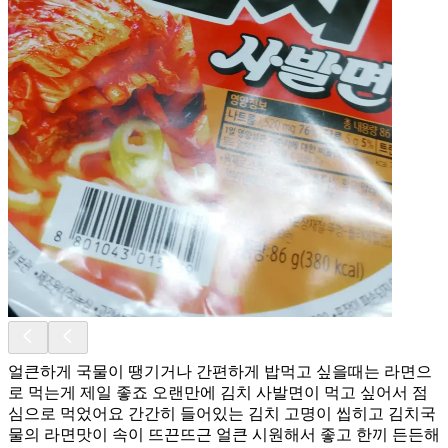
얼큰하게 국물이 땡기거나 간편하게 밥먹고 싶을때는 라면으
로 먹는게 제일 좋죠 오랜만에 김치 사발면이 먹고 싶어서 점
심으로 먹었어요 간간히 들어있는 김치 고명이 씹히고 김치국
물의 라면맛이 속이 뜨끈뜨근 얼큰 시원해서 좋고 한끼 든든해