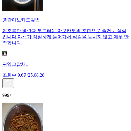
명란아보카도덮밥
짭조름한 명란과 부드러운 아보카도의 조합으로 즐거운 점심
입니다 야채가 적절하게 들어가서 식감을 놓치지 않고 매우 만
족합니다.
귀염그잡채1
조회수
9.6만
25.08.28
999+