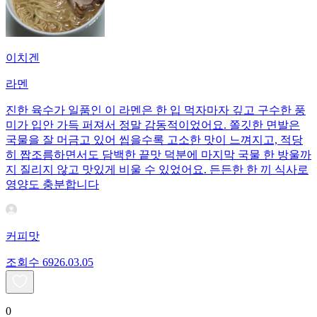
이치겐
라멘
진한 육수가 일품인 이 라멘은 한 입 먹자마자 깊고 구수한 풍
미가 입안 가득 퍼져서 정말 감동적이었어요. 쫄깃한 면발은
국물을 잘 머금고 있어 씹을수록 고소한 맛이 느껴지고, 적당
히 짭조름하면서도 담백한 끝맛 덕분에 마지막 국물 한 방울까
지 질리지 않고 맛있게 비울 수 있었어요. 든든한 한 끼 식사로
영양도 충분합니다
커피맛
조회수
69
26.03.05
0