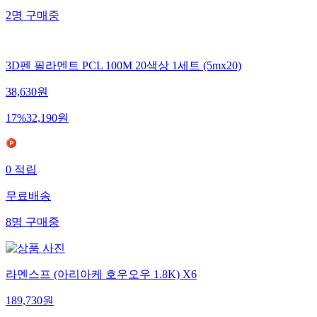
2
명
구매중
3D펜 필라멘트 PCL 100M 20색상 1세트 (5mx20)
38,630
원
17
%
32,190
원
0
적립
무료배송
8
명
구매중
라멘스프 (아리아케 호우오우 1.8K) X6
189,730
원