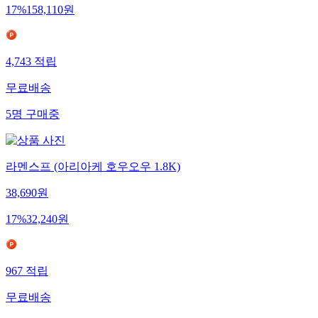
17
%
158,110
원
4,743
적립
무료배송
5
명
구매중
라멘스프 (아리아케 호우오우 1.8K)
38,690
원
17
%
32,240
원
967
적립
무료배송