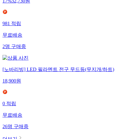
17
%
32,730
원
981
적립
무료배송
2
명
구매중
[노바리빙] LED 필라멘트 전구 무드등(무지개/하트)
18,900
원
0
적립
무료배송
26
명
구매중