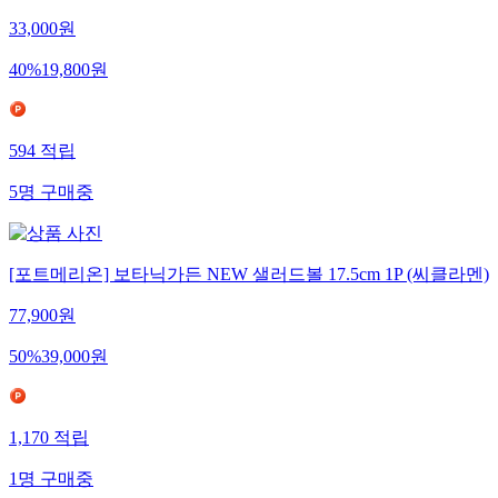
33,000
원
40
%
19,800
원
594
적립
5
명
구매중
[포트메리온] 보타닉가든 NEW 샐러드볼 17.5cm 1P (씨클라멘)
77,900
원
50
%
39,000
원
1,170
적립
1
명
구매중