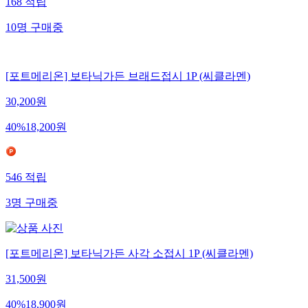
168
적립
10
명
구매중
[포트메리온] 보타닉가든 브래드접시 1P (씨클라멘)
30,200
원
40
%
18,200
원
546
적립
3
명
구매중
[포트메리온] 보타닉가든 사각 소접시 1P (씨클라멘)
31,500
원