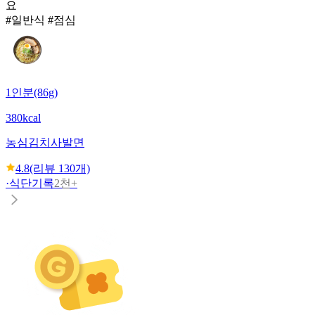
요
#일반식 #점심
1인분(86g)
380kcal
농심
김치사발면
4.8
(리뷰
130
개)
·
식단기록
2천+