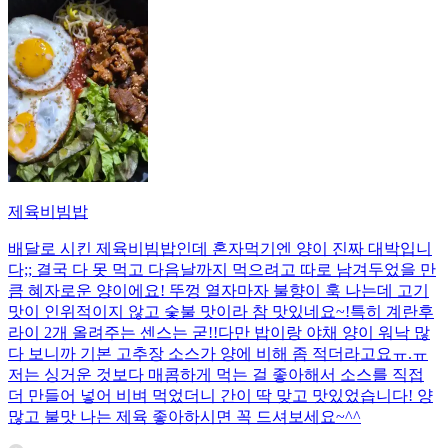
제육비빔밥
배달로 시킨 제육비빔밥인데 혼자먹기엔 양이 진짜 대박입니
다;; 결국 다 못 먹고 다음날까지 먹으려고 따로 남겨두었을 만
큼 혜자로운 양이에요! 뚜껑 열자마자 불향이 훅 나는데 고기
맛이 인위적이지 않고 숯불 맛이라 참 맛있네요~!특히 계란후
라이 2개 올려주는 센스는 굳!! ​다만 밥이랑 야채 양이 워낙 많
다 보니까 기본 고추장 소스가 양에 비해 좀 적더라고요ㅠ.ㅠ
저는 싱거운 것보다 매콤하게 먹는 걸 좋아해서 소스를 직접
더 만들어 넣어 비벼 먹었더니 간이 딱 맞고 맛있었습니다! 양
많고 불맛 나는 제육 좋아하시면 꼭 드셔보세요~^^