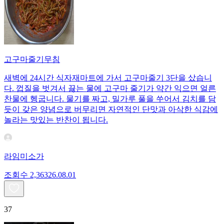
고구마줄기무침
새벽에 24시간 식자재마트에 가서 고구마줄기 3단을 샀습니
다. 껍질을 벗겨서 끓는 물에 고구마 줄기가 약간 익으면 얼른
찬물에 헹굽니다. 물기를 짜고, 밀가루 풀을 쑤어서 김치를 담
듯이 갖은 양념으로 버무리면 자연적인 단맛과 아삭한 식감에
놀라는 맛있는 반찬이 됩니다.
라임미소가
조회수
2,363
26.08.01
37