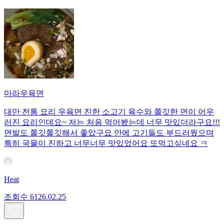
마라우육면
대만 전통 요리 우육면 진한 소고기 육수와 쫄깃한 면이 어우
러진 요리인데요~ 저는 처음 먹어봤는데 너무 맛있더라구요!!!
면발도 쫄깃쫄깃해서 좋았구요 안에 고기들도 부드러웠으며
특히 국물이 진하고 너무너무 맛있었어요 또먹고싶네요 ㅋ
Heat
조회수
61
26.02.25