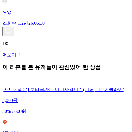
으앵
조회수
1.2만
26.06.30
185
더보기
이 리뷰를 본 유저들이 관심있어 한 상품
[포트메리온] 보타닉가든 미니사각디쉬(디퍼) 1P (씨클라멘)
8,000
원
30
%
5,600
원