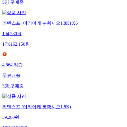
5
명
구매중
라멘스프 (아리아케 봉황시오1.8K) X6
194,580
원
17
%
162,150
원
4,864
적립
무료배송
3
명
구매중
라멘스프 (아리아케 봉황시오1.8K)
39,280
원