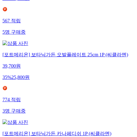
40
%
18,900
원
567
적립
5
명
구매중
[포트메리온] 보타닉가든 오발플레이트 25cm 1P (씨클라멘)
39,700
원
35
%
25,800
원
774
적립
3
명
구매중
[포트메리온] 보타닉가든 카나페디쉬 1P (씨클라멘)