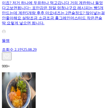
이죠? 저거 하나에 두유하나 먹고갑니다 거의 계란하나 들었
다고보면됩니다~ 포만감은 정말 엄청나구요 레시피는 빵5개
만드는데 계란5개랑 후추 마요네즈는 2큰술정도? 많이넣는걸
안좋아해요 설탕조금 소금조금 홀그레인머스터드 작은큰술
딱 요렇게 넣으면 됩니다.
똘맹
조회수
2.1만
25.08.29
999+