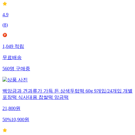
4.9
(
8
)
1,049
적립
무료배송
560
명
구매중
백앙금과 견과류가 가득 든 삼색두텁떡 60g 9개입/24개입 개별
포장떡 식사대용 찹쌀떡 앙금떡
21,800
원
50
%
10,900
원