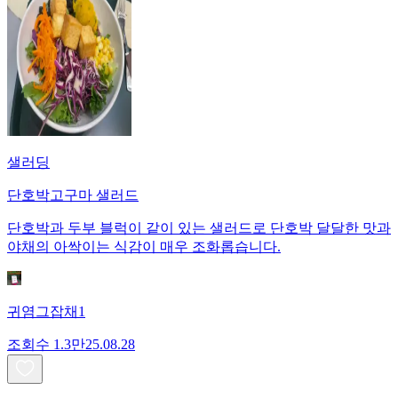
샐러딩
단호박고구마 샐러드
단호박과 두부 블럭이 같이 있는 샐러드로 단호박 달달한 맛과
야채의 아싹이는 식감이 매우 조화롭습니다.
귀염그잡채1
조회수
1.3만
25.08.28