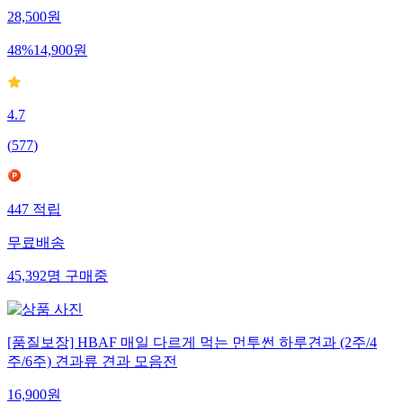
28,500
원
48
%
14,900
원
4.7
(
577
)
447
적립
무료배송
45,392
명
구매중
[품질보장] HBAF 매일 다르게 먹는 먼투썬 하루견과 (2주/4
주/6주) 견과류 견과 모음전
16,900
원