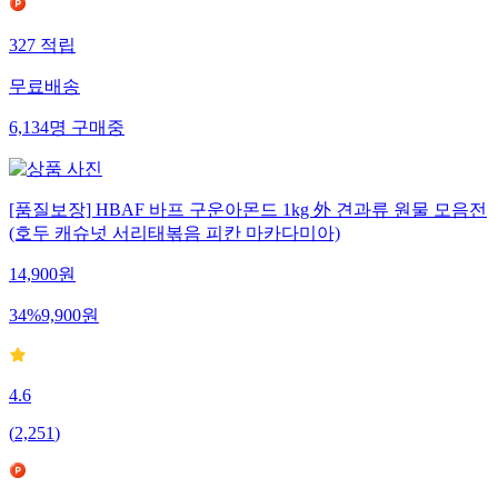
327
적립
무료배송
6,134
명
구매중
[품질보장] HBAF 바프 구운아몬드 1kg 外 견과류 원물 모음전
(호두 캐슈넛 서리태볶음 피칸 마카다미아)
14,900
원
34
%
9,900
원
4.6
(
2,251
)