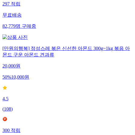
297
적립
무료배송
82,779
명
구매중
[만원의행복] 정성스레 볶은 신선한 아몬드 300g~1kg 볶음 아
몬드 구운 아몬드 견과류
20,000
원
50
%
10,000
원
4.5
(
108
)
300
적립