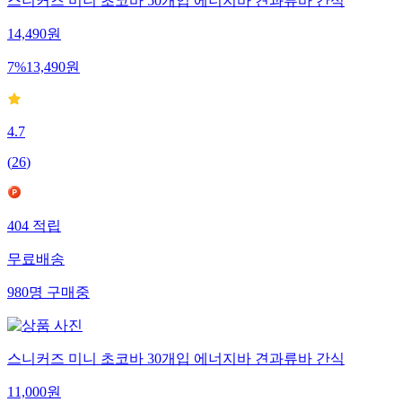
스니커즈 미니 초코바 50개입 에너지바 견과류바 간식
14,490
원
7
%
13,490
원
4.7
(
26
)
404
적립
무료배송
980
명
구매중
스니커즈 미니 초코바 30개입 에너지바 견과류바 간식
11,000
원