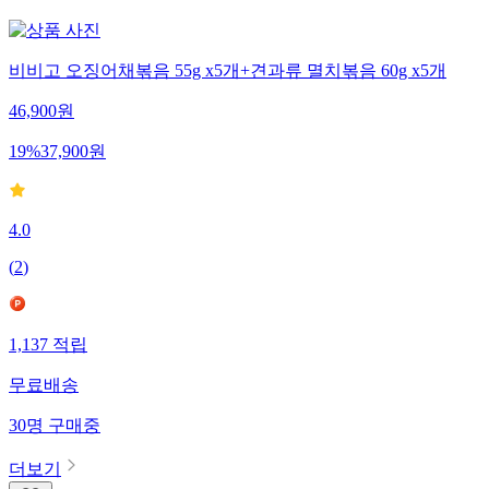
비비고 오징어채볶음 55g x5개+견과류 멸치볶음 60g x5개
46,900
원
19
%
37,900
원
4.0
(
2
)
1,137
적립
무료배송
30
명
구매중
더보기