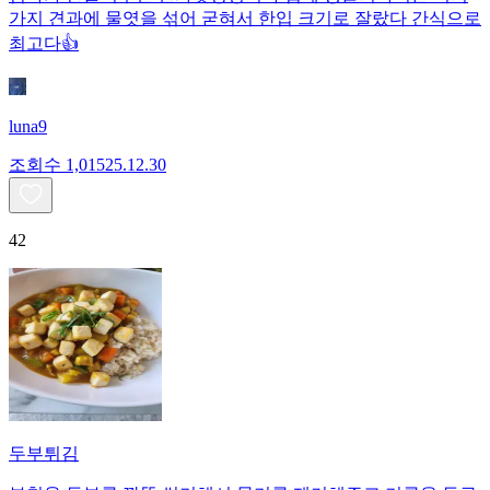
가지 견과에 물엿을 섞어 굳혀서 한입 크기로 잘랐다 간식으로
최고다👍
luna9
조회수
1,015
25.12.30
42
두부튀김