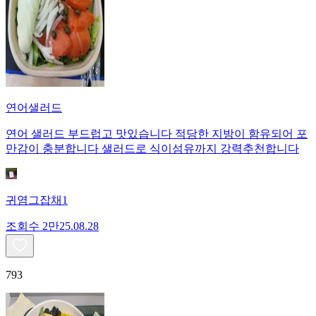
연어샐러드
연어 샐러드 부드럽고 맛있습니다 적당한 지방이 함유되어 포
만감이 충분합니다 샐러드로 식이섬유까지 강력추천합니다
귀염그잡채1
조회수
2만
25.08.28
793