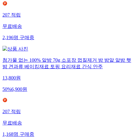
207
적립
무료배송
2,196
명
구매중
첨가물 없는 100% 알밤 70g 소포장 껍질제거 밤 밤알 알밤 햇
밤 견과류 베이킹재료 토핑 요리재료 간식 안주
13,800
원
50
%
6,900
원
207
적립
무료배송
1,168
명
구매중