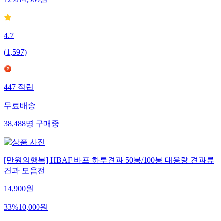
12
%
14,900
원
4.7
(
1,597
)
447
적립
무료배송
38,488
명
구매중
[만원의행복] HBAF 바프 하루견과 50봉/100봉 대용량 견과류
견과 모음전
14,900
원
33
%
10,000
원