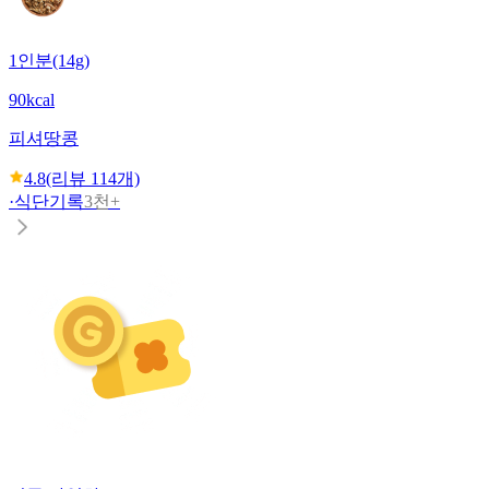
1인분(14g)
90kcal
피셔
땅콩
4.8
(리뷰
114
개)
·
식단기록
3천+