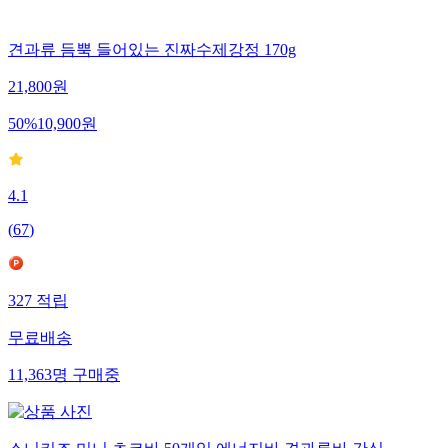
견과류 듬뿍 들어있는 진짜수제강정 170g
21,800
원
50
%
10,900
원
4.1
(
67
)
327
적립
무료배송
11,363
명
구매중