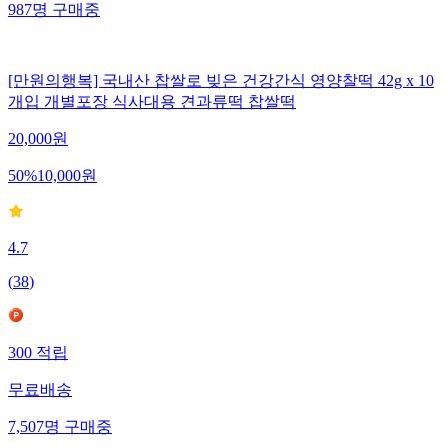
987
명
구매중
[만원의행복] 국내산 찹쌀로 빚은 건강간식 영양찰떡 42g x 10
개입 개별포장 식사대용 견과류떡 찹쌀떡
20,000
원
50
%
10,000
원
4.7
(
38
)
300
적립
무료배송
7,507
명
구매중