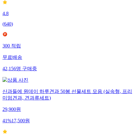
4.8
(
640
)
300
적립
무료배송
42,156
명
구매중
산과들에 원데이 하루견과 50봉 선물세트 모음 (실속형, 프리
미엄견과, 견과류세트)
29,900
원
41
%
17,500
원