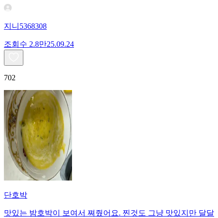
지니5368308
조회수
2.8만
25.09.24
702
단호박
맛있는 밤호박이 보여서 쪄줬어요. 찐것도 그냥 맛있지만 달달