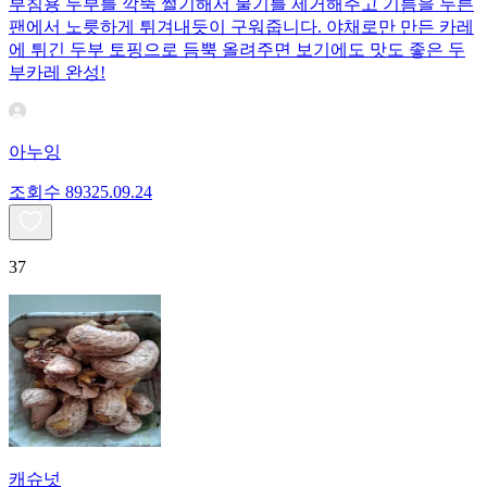
부침용 두부를 깍뚝 썰기해서 물기를 제거해주고 기름을 두른
팬에서 노릇하게 튀겨내듯이 구워줍니다. 야채로만 만든 카레
에 튀긴 두부 토핑으로 듬뿍 올려주면 보기에도 맛도 좋은 두
부카레 완성!
아누잉
조회수
893
25.09.24
37
캐슈넛