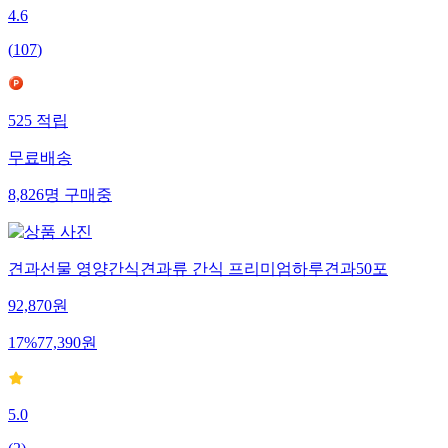
4.6
(
107
)
525
적립
무료배송
8,826
명
구매중
견과선물 영양간식견과류 간식 프리미엄하루견과50포
92,870
원
17
%
77,390
원
5.0