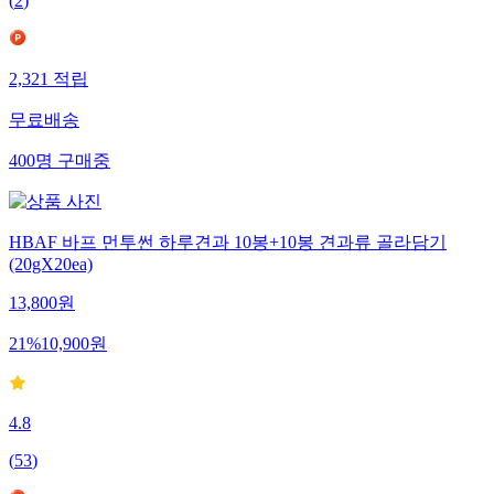
(
2
)
2,321
적립
무료배송
400
명
구매중
HBAF 바프 먼투썬 하루견과 10봉+10봉 견과류 골라담기
(20gX20ea)
13,800
원
21
%
10,900
원
4.8
(
53
)