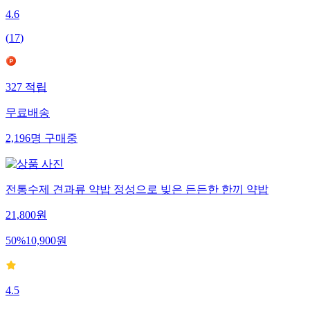
4.6
(
17
)
327
적립
무료배송
2,196
명
구매중
전통수제 견과류 약밥 정성으로 빚은 든든한 한끼 약밥
21,800
원
50
%
10,900
원
4.5