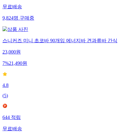
무료배송
9,824
명
구매중
스니커즈 미니 초코바 90개입 에너지바 견과류바 간식
23,000
원
7
%
21,490
원
4.8
(
5
)
644
적립
무료배송