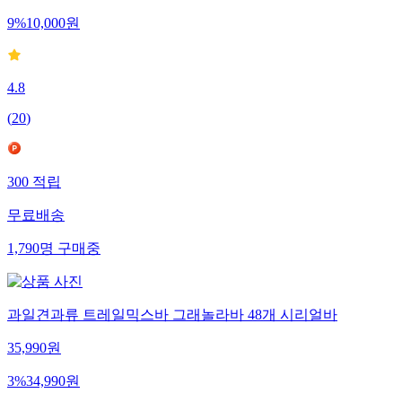
9
%
10,000
원
4.8
(
20
)
300
적립
무료배송
1,790
명
구매중
과일견과류 트레일믹스바 그래놀라바 48개 시리얼바
35,990
원
3
%
34,990
원