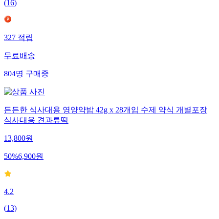
(
16
)
327
적립
무료배송
804
명
구매중
든든한 식사대용 영양약밥 42g x 28개입 수제 약식 개별포장
식사대용 견과류떡
13,800
원
50
%
6,900
원
4.2
(
13
)