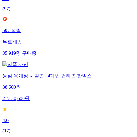
(
97
)
597
적립
무료배송
35,919
명
구매중
농심 육개장 사발면 24개입 컵라면 한박스
38,600
원
21
%
30,600
원
4.6
(
17
)