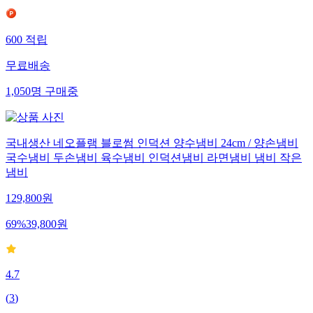
600
적립
무료배송
1,050
명
구매중
국내생산 네오플램 블로썸 인덕션 양수냄비 24cm / 양손냄비
국수냄비 두손냄비 육수냄비 인덕션냄비 라면냄비 냄비 작은
냄비
129,800
원
69
%
39,800
원
4.7
(
3
)