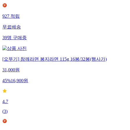
927
적립
무료배송
39
명
구매중
[오뚜기] 참깨라면 봉지라면 115g 16봉/32봉(행사가)
31,000
원
45
%
16,900
원
4.7
(
3
)