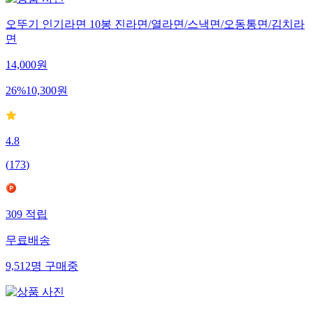
오뚜기 인기라면 10봉 진라면/열라면/스낵면/오동통면/김치라
면
14,000
원
26
%
10,300
원
4.8
(
173
)
309
적립
무료배송
9,512
명
구매중