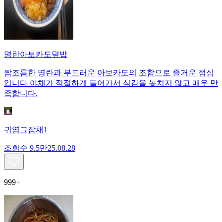
명란아보카도덮밥
짭조름한 명란과 부드러운 아보카도의 조합으로 즐거운 점심
입니다 야채가 적절하게 들어가서 식감을 놓치지 않고 매우 만
족합니다.
귀염그잡채1
조회수
9.5만
25.08.28
999+