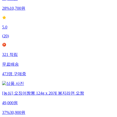
14,900
원
28
%
10,700
원
5.0
(
20
)
321
적립
무료배송
473
명
구매중
[농심] 오징어짬뽕 124g x 20개 봉지라면 오짬
49,000
원
37
%
30,900
원