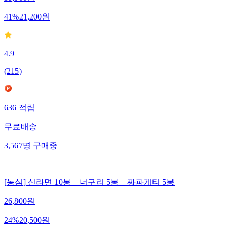
41
%
21,200
원
4.9
(
215
)
636
적립
무료배송
3,567
명
구매중
[농심] 신라면 10봉 + 너구리 5봉 + 짜파게티 5봉
26,800
원
24
%
20,500
원