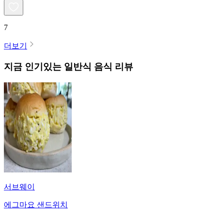
7
더보기
지금 인기있는
일반식
음식 리뷰
서브웨이
에그마요 샌드위치