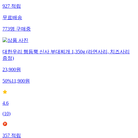
927
적립
무료배송
773
명
구매중
대한우리 햄듬뿍 신사 부대찌개 1,350g (라면사리, 치즈사리
증정)
23,900
원
50
%
11,900
원
4.6
(
10
)
357
적립