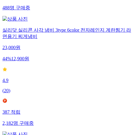
488
명
구매중
실리닷 실리콘 사각 냄비 3type 6color 전자레인지 계란찜기 라
면용기 찌게냄비
23,000
원
44
%
12,900
원
4.9
(
20
)
387
적립
2,182
명
구매중