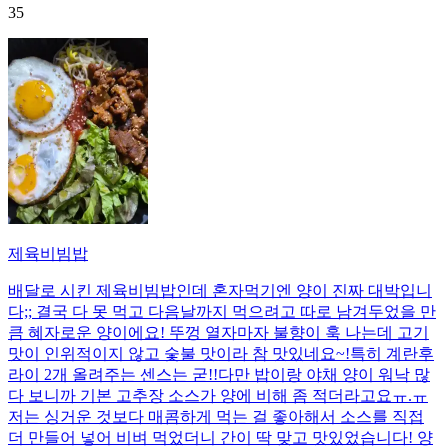
35
제육비빔밥
배달로 시킨 제육비빔밥인데 혼자먹기엔 양이 진짜 대박입니
다;; 결국 다 못 먹고 다음날까지 먹으려고 따로 남겨두었을 만
큼 혜자로운 양이에요! 뚜껑 열자마자 불향이 훅 나는데 고기
맛이 인위적이지 않고 숯불 맛이라 참 맛있네요~!특히 계란후
라이 2개 올려주는 센스는 굳!! ​다만 밥이랑 야채 양이 워낙 많
다 보니까 기본 고추장 소스가 양에 비해 좀 적더라고요ㅠ.ㅠ
저는 싱거운 것보다 매콤하게 먹는 걸 좋아해서 소스를 직접
더 만들어 넣어 비벼 먹었더니 간이 딱 맞고 맛있었습니다! 양