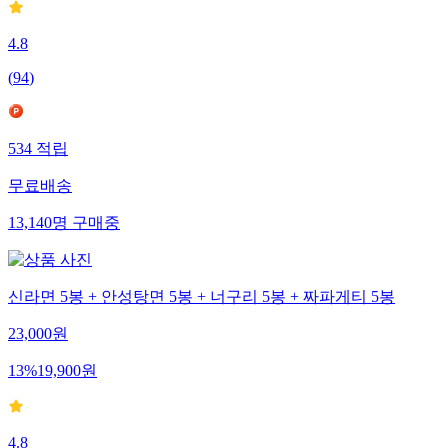
4.8
(
94
)
534
적립
무료배송
13,140
명
구매중
신라면 5봉 + 안성탕면 5봉 + 너구리 5봉 + 짜파게티 5봉
23,000
원
13
%
19,900
원
4.8