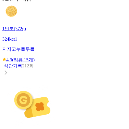
1인분(372g)
324kcal
지지고
누들두들
4.9
(리뷰
15
개)
·
식단기록
212회