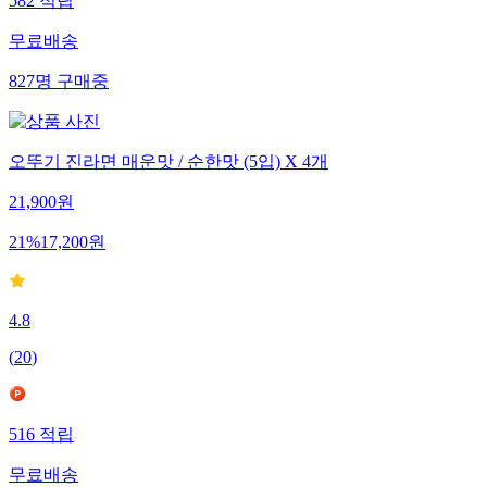
582
적립
무료배송
827
명
구매중
오뚜기 진라면 매운맛 / 순한맛 (5입) X 4개
21,900
원
21
%
17,200
원
4.8
(
20
)
516
적립
무료배송