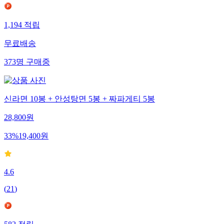
1,194
적립
무료배송
373
명
구매중
신라면 10봉 + 안성탕면 5봉 + 짜파게티 5봉
28,800
원
33
%
19,400
원
4.6
(
21
)