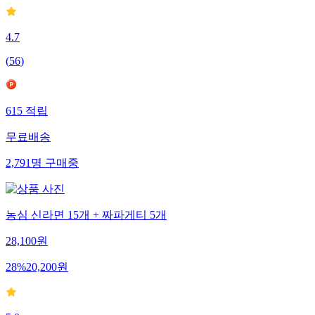
4.7
(
56
)
615
적립
무료배송
2,791
명
구매중
농심 신라면 15개 + 짜파게티 5개
28,100
원
28
%
20,200
원