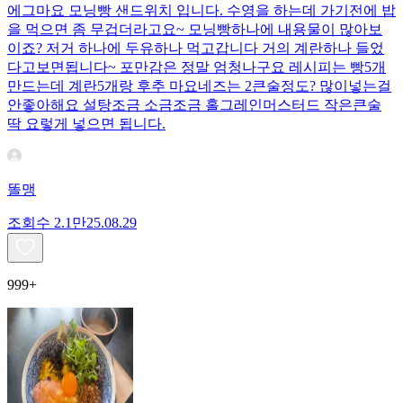
에그마요 모닝빵 샌드위치 입니다. 수영을 하는데 가기전에 밥
을 먹으면 좀 무겁더라고요~ 모닝빵하나에 내용물이 많아보
이죠? 저거 하나에 두유하나 먹고갑니다 거의 계란하나 들었
다고보면됩니다~ 포만감은 정말 엄청나구요 레시피는 빵5개
만드는데 계란5개랑 후추 마요네즈는 2큰술정도? 많이넣는걸
안좋아해요 설탕조금 소금조금 홀그레인머스터드 작은큰술
딱 요렇게 넣으면 됩니다.
똘맹
조회수
2.1만
25.08.29
999+