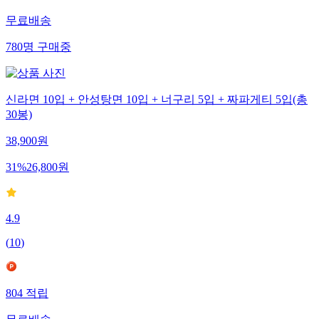
무료배송
780
명
구매중
신라면 10입 + 안성탕면 10입 + 너구리 5입 + 짜파게티 5입(총
30봉)
38,900
원
31
%
26,800
원
4.9
(
10
)
804
적립