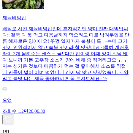
제육비빔밥
배달로 시킨 제육비빔밥인데 혼자먹기엔 양이 진짜 대박입니
다;; 결국 다 못 먹고 다음날까지 먹으려고 따로 남겨두었을 만
큼 혜자로운 양이에요! 뚜껑 열자마자 불향이 훅 나는데 고기
맛이 인위적이지 않고 숯불 맛이라 참 맛있네요~!특히 계란후
라이 2개 올려주는 센스는 굳!! ​다만 밥이랑 야채 양이 워낙 많
다 보니까 기본 고추장 소스가 양에 비해 좀 적더라고요ㅠ.ㅠ
저는 싱거운 것보다 매콤하게 먹는 걸 좋아해서 소스를 직접
더 만들어 넣어 비벼 먹었더니 간이 딱 맞고 맛있었습니다! 양
많고 불맛 나는 제육 좋아하시면 꼭 드셔보세요~^^
으앵
조회수
1.2만
26.06.30
181