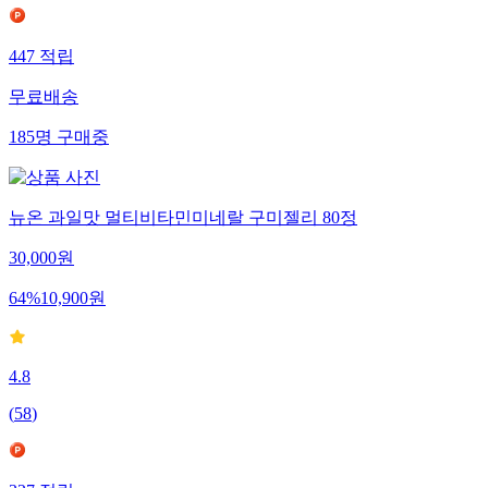
447
적립
무료배송
185
명
구매중
뉴온 과일맛 멀티비타민미네랄 구미젤리 80정
30,000
원
64
%
10,900
원
4.8
(
58
)