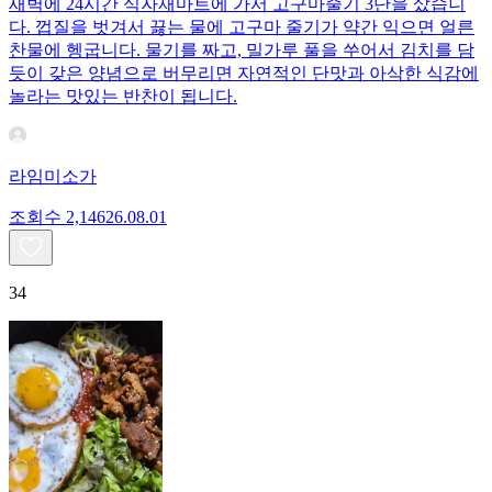
새벽에 24시간 식자재마트에 가서 고구마줄기 3단을 샀습니
다. 껍질을 벗겨서 끓는 물에 고구마 줄기가 약간 익으면 얼른
찬물에 헹굽니다. 물기를 짜고, 밀가루 풀을 쑤어서 김치를 담
듯이 갖은 양념으로 버무리면 자연적인 단맛과 아삭한 식감에
놀라는 맛있는 반찬이 됩니다.
라임미소가
조회수
2,146
26.08.01
34