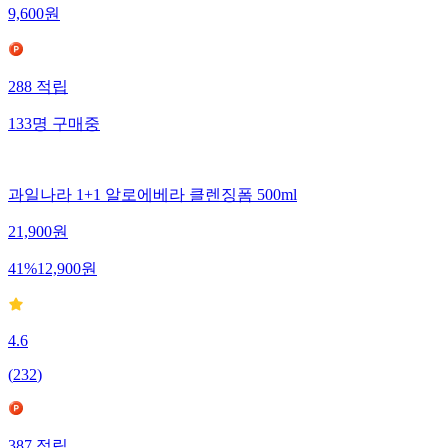
9,600
원
288
적립
133
명
구매중
과일나라 1+1 알로에베라 클렌징폼 500ml
21,900
원
41
%
12,900
원
4.6
(
232
)