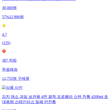
30,000
원
57
%
12,900
원
4.7
(
135
)
387
적립
무료배송
12,755
명
구매중
김치 채소 과일 보관용 4면 결착 프로벨라 스텐 찬통 4200ml 초
대용량 스테인리스 밀폐 반찬통