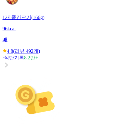
1개 중간크기(166g)
96kcal
배
4.8
(리뷰
492
개)
·
식단기록
8.2만+