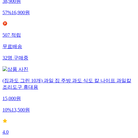
38,900
원
57
%
16,900
원
507
적립
무료배송
32
명
구매중
(집과도 그린 10개) 과일 집 주방 과도 식도 칼 나이프 과일칼
조리도구 휴대용
15,000
원
10
%
13,500
원
4.0