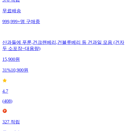
무료배송
999,999+
명
구매중
산과들에 푸룬,건크랜베리,건블루베리 등 건과일 모음 (건자
두 소포장~대용량)
15,900
원
31
%
10,900
원
4.7
(
408
)
327
적립