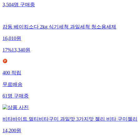
3,504
명
구매중
감동 베이킹소다 2kg 식기세척 과일세척 청소용세제
16,010
원
17
%
13,340
원
400
적립
무료배송
61
명
구매중
비타바이트 멀티비타구미 과일맛 3가지맛 젤리 비타 구미젤리
14,200
원