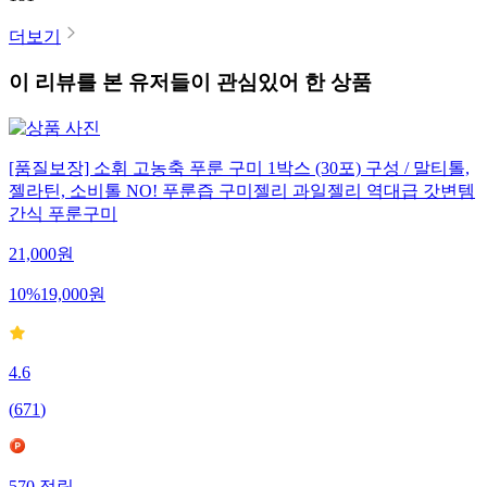
더보기
이 리뷰를 본 유저들이 관심있어 한 상품
[품질보장] 소휘 고농축 푸룬 구미 1박스 (30포) 구성 / 말티톨,
젤라틴, 소비톨 NO! 푸룬즙 구미젤리 과일젤리 역대급 갓변템
간식 푸룬구미
21,000
원
10
%
19,000
원
4.6
(
671
)
570
적립