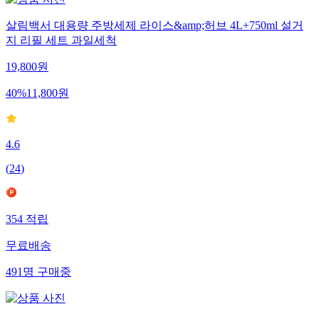
살림백서 대용량 주방세제 라이스&amp;허브 4L+750ml 설거
지 리필 세트 과일세척
19,800
원
40
%
11,800
원
4.6
(
24
)
354
적립
무료배송
491
명
구매중