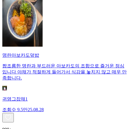
명란아보카도덮밥
짭조름한 명란과 부드러운 아보카도의 조합으로 즐거운 점심
입니다 야채가 적절하게 들어가서 식감을 놓치지 않고 매우 만
족합니다.
귀염그잡채1
조회수
9.5만
25.08.28