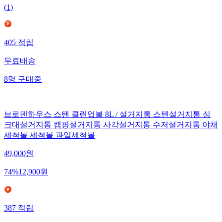
(
1
)
405
적립
무료배송
8
명
구매중
브로덴하우스 스텐 클린업볼 8L / 설거지통 스텐설거지통 싱
크대설거지통 캠핑설거지통 사각설거지통 수저설거지통 야채
세척볼 세척볼 과일세척볼
49,000
원
74
%
12,900
원
387
적립