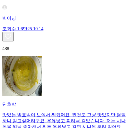
빅이닝
조회수
1.6만
25.10.14
488
단호박
맛있는 밤호박이 보여서 쪄줬어요. 찐것도 그냥 맛있지만 달달
하니 갈고싶더라구요. 우유넣고 휘리닉 갈았습니다. 저는 시나
몬을 워낙 좋아해서 뭐든 우유넣고 갈면 시나몬 뿌려 먹어요.