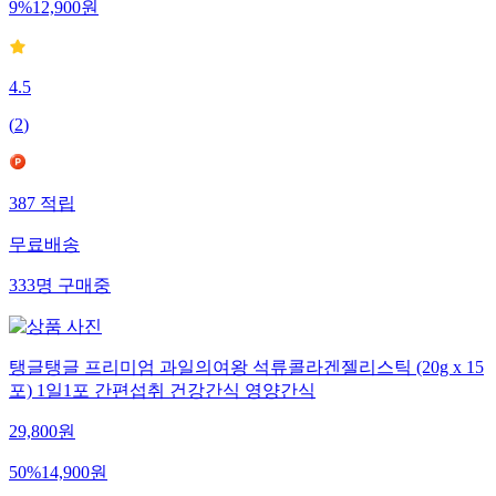
9
%
12,900
원
4.5
(
2
)
387
적립
무료배송
333
명
구매중
탱글탱글 프리미엄 과일의여왕 석류콜라겐젤리스틱 (20g x 15
포) 1일1포 간편섭취 건강간식 영양간식
29,800
원
50
%
14,900
원