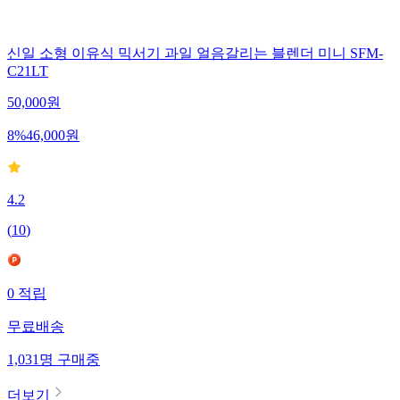
신일 소형 이유식 믹서기 과일 얼음갈리는 블렌더 미니 SFM-
C21LT
50,000
원
8
%
46,000
원
4.2
(
10
)
0
적립
무료배송
1,031
명
구매중