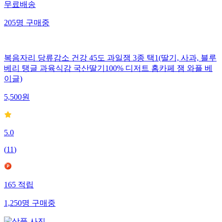
무료배송
205
명
구매중
복음자리 당류감소 건강 45도 과일잼 3종 택1(딸기, 사과, 블루
베리 탱글 과육식감 국산딸기100% 디저트 홈카페 잼 와플 베
이글)
5,500
원
5.0
(
11
)
165
적립
1,250
명
구매중