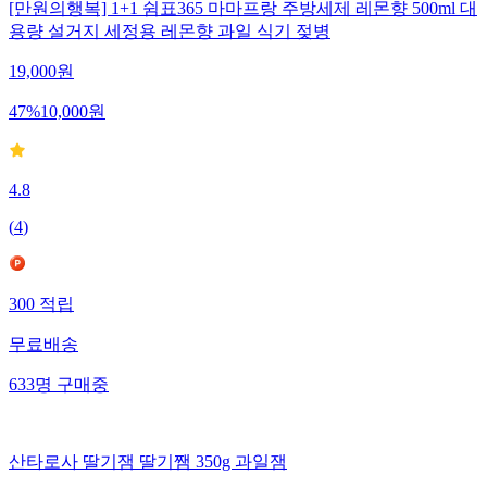
[만원의행복] 1+1 쉼표365 마마프랑 주방세제 레몬향 500ml 대
용량 설거지 세정용 레몬향 과일 식기 젖병
19,000
원
47
%
10,000
원
4.8
(
4
)
300
적립
무료배송
633
명
구매중
산타로사 딸기잼 딸기쨈 350g 과일잼