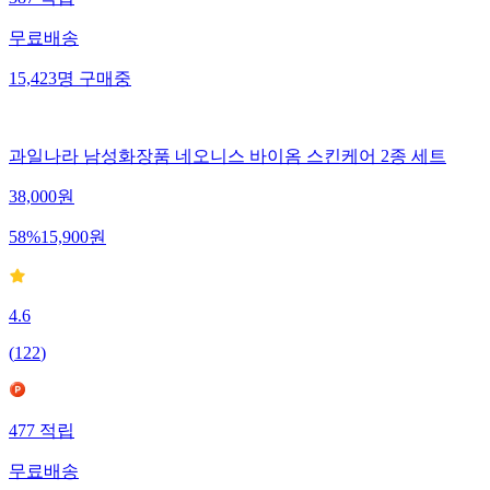
387
적립
무료배송
15,423
명
구매중
과일나라 남성화장품 네오니스 바이옴 스킨케어 2종 세트
38,000
원
58
%
15,900
원
4.6
(
122
)
477
적립
무료배송