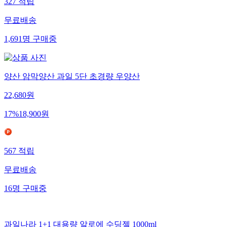
327
적립
무료배송
1,691
명
구매중
양산 암막양산 과일 5단 초경량 우양산
22,680
원
17
%
18,900
원
567
적립
무료배송
16
명
구매중
과일나라 1+1 대용량 알로에 수딩젤 1000ml