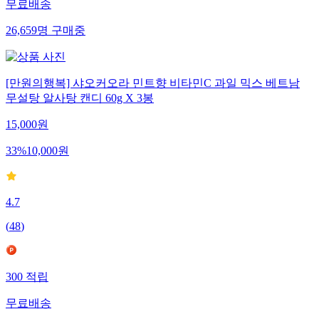
무료배송
26,659
명
구매중
[만원의행복] 샤오커오라 민트향 비타민C 과일 믹스 베트남
무설탕 알사탕 캔디 60g X 3봉
15,000
원
33
%
10,000
원
4.7
(
48
)
300
적립
무료배송