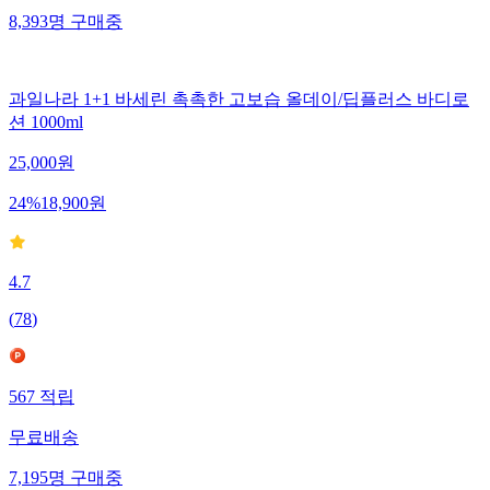
8,393
명
구매중
과일나라 1+1 바세린 촉촉한 고보습 올데이/딥플러스 바디로
션 1000ml
25,000
원
24
%
18,900
원
4.7
(
78
)
567
적립
무료배송
7,195
명
구매중