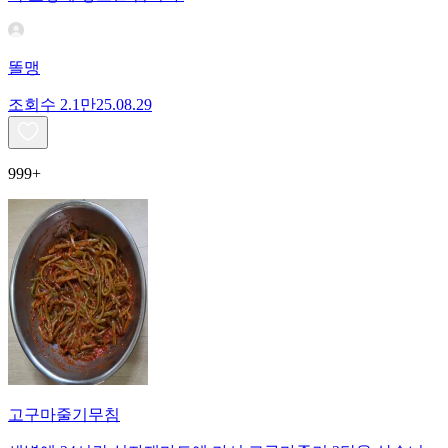
똘맹
조회수
2.1만
25.08.29
999+
고구마줄기무침