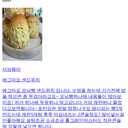
999+
서브웨이
에그마요 샌드위치
에그마요 모닝빵 샌드위치 입니다. 수영을 하는데 가기전에 밥
을 먹으면 좀 무겁더라고요~ 모닝빵하나에 내용물이 많아보
이죠? 저거 하나에 두유하나 먹고갑니다 거의 계란하나 들었
다고보면됩니다~ 포만감은 정말 엄청나구요 레시피는 빵5개
만드는데 계란5개랑 후추 마요네즈는 2큰술정도? 많이넣는걸
안좋아해요 설탕조금 소금조금 홀그레인머스터드 작은큰술
딱 요렇게 넣으면 됩니다.