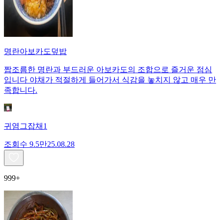
명란아보카도덮밥
짭조름한 명란과 부드러운 아보카도의 조합으로 즐거운 점심
입니다 야채가 적절하게 들어가서 식감을 놓치지 않고 매우 만
족합니다.
귀염그잡채1
조회수
9.5만
25.08.28
999+