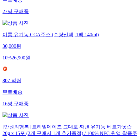
27
명
구매중
이롬 유기농 CCA주스 (수량선택, 1팩 140ml)
30,000
원
10
%
26,900
원
807
적립
무료배송
16
명
구매중
[만원의행복] 트리밀데이즈 그대로 짜낸 유기농 베르가못즙
20g x 15포 (2개 구매시 1개 추가증정) / 100% NFC 원액 착즙주
스