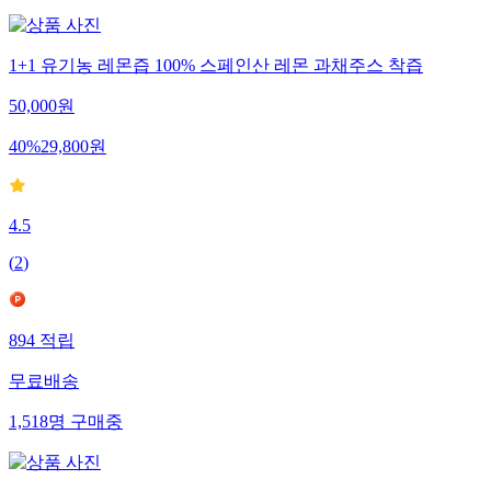
1+1 유기농 레몬즙 100% 스페인산 레몬 과채주스 착즙
50,000
원
40
%
29,800
원
4.5
(
2
)
894
적립
무료배송
1,518
명
구매중