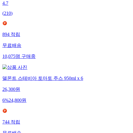
4.7
(
210
)
894
적립
무료배송
10,075
명
구매중
델몬트 스테비아 토마토 주스 950ml x 6
26,300
원
6
%
24,800
원
744
적립
무료배송