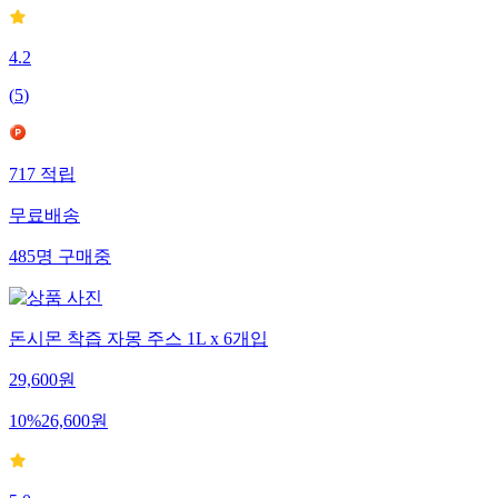
4.2
(
5
)
717
적립
무료배송
485
명
구매중
돈시몬 착즙 자몽 주스 1L x 6개입
29,600
원
10
%
26,600
원