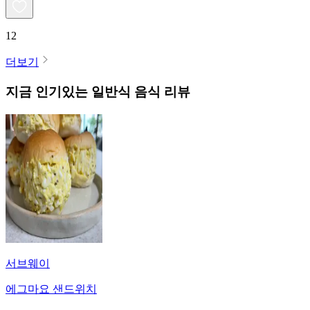
12
더보기
지금 인기있는
일반식
음식 리뷰
서브웨이
에그마요 샌드위치