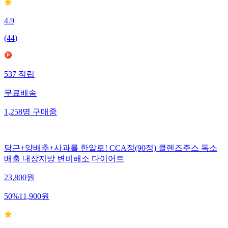
4.9
(
44
)
537
적립
무료배송
1,258
명
구매중
당근+양배추+사과를 한알로! CCA정(90정) 클렌즈주스 독소
배출 내장지방 변비해소 다이어트
23,800
원
50
%
11,900
원