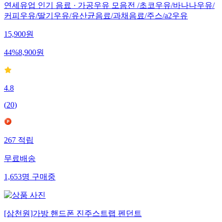
연세유업 인기 음료 · 가공우유 모음전 /초코우유/바나나우유/
커피우유/딸기우유/유산균음료/과채음료/주스/a2우유
15,900
원
44
%
8,900
원
4.8
(
20
)
267
적립
무료배송
1,653
명
구매중
[삼천원]가방 핸드폰 진주스트랩 펜던트