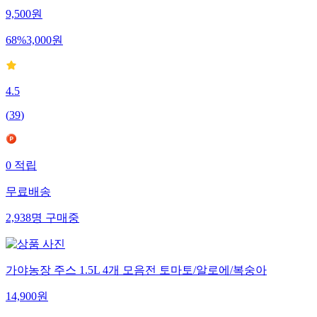
9,500
원
68
%
3,000
원
4.5
(
39
)
0
적립
무료배송
2,938
명
구매중
가야농장 주스 1.5L 4개 모음전 토마토/알로에/복숭아
14,900
원