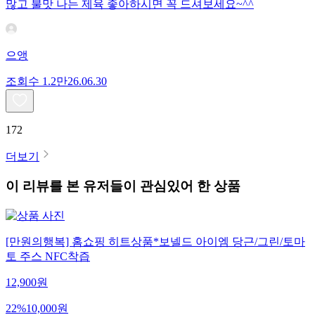
많고 불맛 나는 제육 좋아하시면 꼭 드셔보세요~^^
으앵
조회수
1.2만
26.06.30
172
더보기
이 리뷰를 본 유저들이 관심있어 한 상품
[만원의행복] 홈쇼핑 히트상품*보넬드 아이엠 당근/그린/토마
토 주스 NFC착즙
12,900
원
22
%
10,000
원