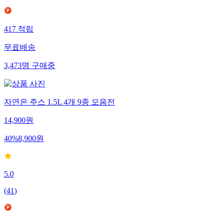
417
적립
무료배송
3,473
명
구매중
자연은 주스 1.5L 4개 9종 모음전
14,900
원
40
%
8,900
원
5.0
(
41
)