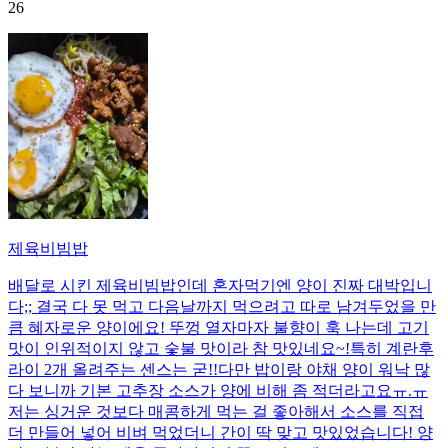
26
제육비빔밥
배달로 시킨 제육비빔밥인데 혼자먹기엔 양이 진짜 대박입니
다;; 결국 다 못 먹고 다음날까지 먹으려고 따로 남겨두었을 만
큼 혜자로운 양이에요! 뚜껑 열자마자 불향이 훅 나는데 고기
맛이 인위적이지 않고 숯불 맛이라 참 맛있네요~!특히 계란후
라이 2개 올려주는 센스는 굳!! ​다만 밥이랑 야채 양이 워낙 많
다 보니까 기본 고추장 소스가 양에 비해 좀 적더라고요ㅠ.ㅠ
저는 싱거운 것보다 매콤하게 먹는 걸 좋아해서 소스를 직접
더 만들어 넣어 비벼 먹었더니 간이 딱 맞고 맛있었습니다! 양