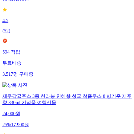
4.5
(
52
)
594
적립
무료배송
3,517
명
구매중
제주감귤주스 3종 한라봉 천혜향 청귤 착즙주스 8 병기준 제주
향 330ml 기념품 여행선물
24,000
원
25
%
17,900
원