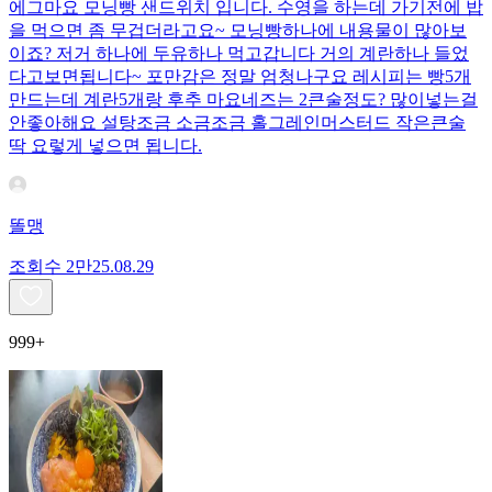
에그마요 모닝빵 샌드위치 입니다. 수영을 하는데 가기전에 밥
을 먹으면 좀 무겁더라고요~ 모닝빵하나에 내용물이 많아보
이죠? 저거 하나에 두유하나 먹고갑니다 거의 계란하나 들었
다고보면됩니다~ 포만감은 정말 엄청나구요 레시피는 빵5개
만드는데 계란5개랑 후추 마요네즈는 2큰술정도? 많이넣는걸
안좋아해요 설탕조금 소금조금 홀그레인머스터드 작은큰술
딱 요렇게 넣으면 됩니다.
똘맹
조회수
2만
25.08.29
999+