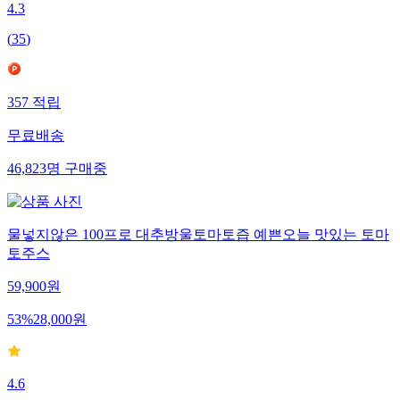
4.3
(
35
)
357
적립
무료배송
46,823
명
구매중
물넣지않은 100프로 대추방울토마토즙 예쁜오늘 맛있는 토마
토주스
59,900
원
53
%
28,000
원
4.6