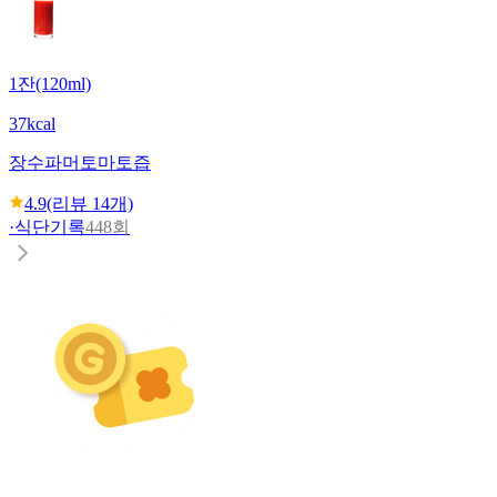
1잔(120ml)
37kcal
장수파머
토마토즙
4.9
(리뷰
14
개)
·
식단기록
448회