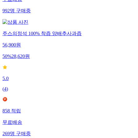
무료배송
992
명
구매중
주스의정석 100% 착즙 양배추사과즙
56,900
원
50
%
28,620
원
5.0
(
4
)
858
적립
무료배송
269
명
구매중