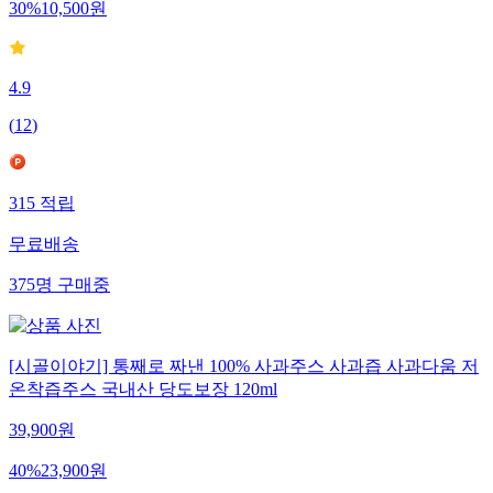
30
%
10,500
원
4.9
(
12
)
315
적립
무료배송
375
명
구매중
[시골이야기] 통째로 짜낸 100% 사과주스 사과즙 사과다움 저
온착즙주스 국내산 당도보장 120ml
39,900
원
40
%
23,900
원