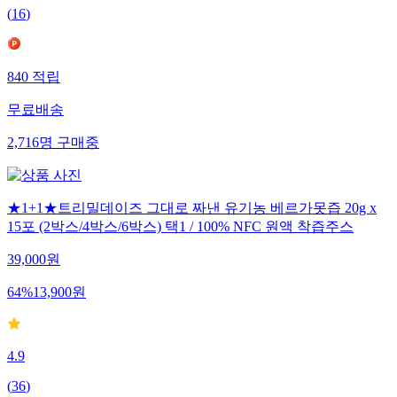
(
16
)
840
적립
무료배송
2,716
명
구매중
★1+1★트리밀데이즈 그대로 짜낸 유기농 베르가못즙 20g x
15포 (2박스/4박스/6박스) 택1 / 100% NFC 원액 착즙주스
39,000
원
64
%
13,900
원
4.9
(
36
)