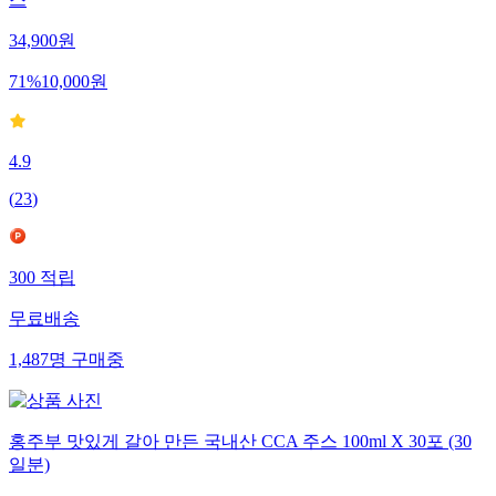
34,900
원
71
%
10,000
원
4.9
(
23
)
300
적립
무료배송
1,487
명
구매중
홍주부 맛있게 갈아 만든 국내산 CCA 주스 100ml X 30포 (30
일분)