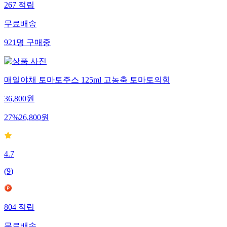
267
적립
무료배송
921
명
구매중
매일야채 토마토주스 125ml 고농축 토마토의힘
36,800
원
27
%
26,800
원
4.7
(
9
)
804
적립