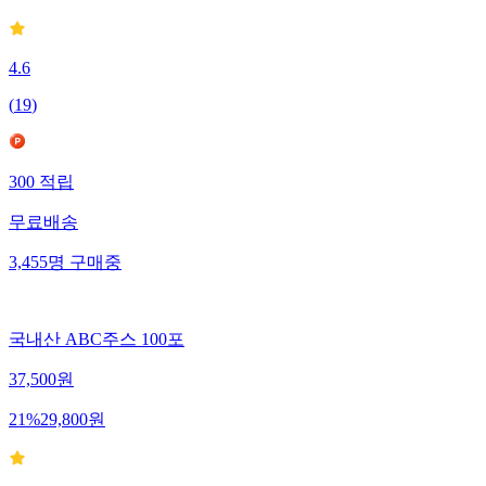
4.6
(
19
)
300
적립
무료배송
3,455
명
구매중
국내산 ABC주스 100포
37,500
원
21
%
29,800
원