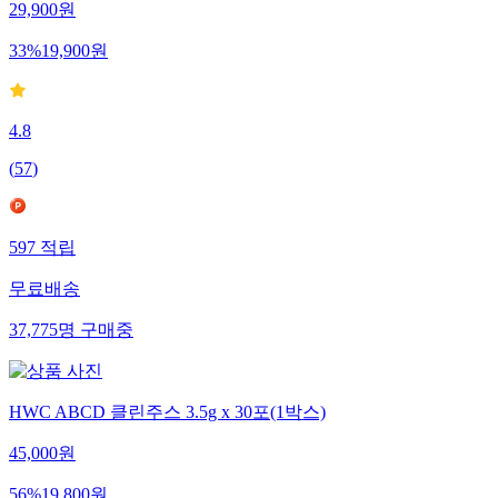
29,900
원
33
%
19,900
원
4.8
(
57
)
597
적립
무료배송
37,775
명
구매중
HWC ABCD 클린주스 3.5g x 30포(1박스)
45,000
원
56
%
19,800
원