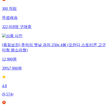
300
적립
무료배송
322,918
명
구매중
[품질보장] 추억의 옛날 과자 250g 4봉 (오란다 스토리콘 고구
마형 왕소라형)
12,900
원
39
%
7,900
원
4.8
(
9,574
)