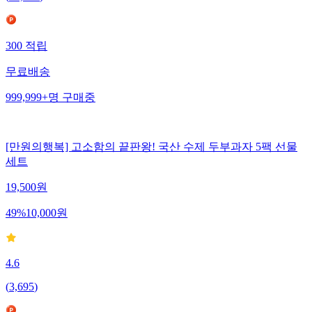
300
적립
무료배송
999,999+
명
구매중
[만원의행복] 고소함의 끝판왕! 국산 수제 두부과자 5팩 선물
세트
19,500
원
49
%
10,000
원
4.6
(
3,695
)