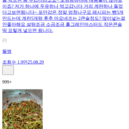
을 먹으면 좀 무겁더라고요~ 모닝빵하나에 내용물이 많아보
이죠? 저거 하나에 두유하나 먹고갑니다 거의 계란하나 들었
다고보면됩니다~ 포만감은 정말 엄청나구요 레시피는 빵5개
만드는데 계란5개랑 후추 마요네즈는 2큰술정도? 많이넣는걸
안좋아해요 설탕조금 소금조금 홀그레인머스터드 작은큰술
딱 요렇게 넣으면 됩니다.
똘맹
조회수
1.9만
25.08.29
999+