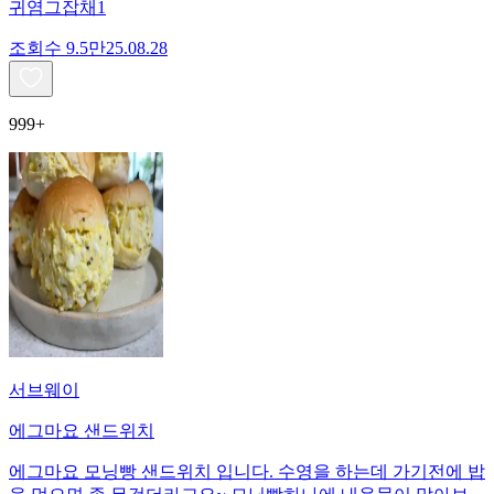
귀염그잡채1
조회수
9.5만
25.08.28
999+
서브웨이
에그마요 샌드위치
에그마요 모닝빵 샌드위치 입니다. 수영을 하는데 가기전에 밥