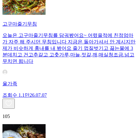
고구마줄기무침
오늘은 고구마줄기무침를 담궈봤어요~ 어렸을적에 친정엄마
가 자주 해 주시던 무침입니다 지금은 돌아가셔서 안 계시지만
제가 비슷하게 훙내를 내 봤어요 줄기 껍질벗기고 끓는물에 3
분데치고 건고추갈고 고춧가루,마늘,젓갈,깨,매실청조금.넘고
무치면 됩니다
울가족
조회수
1.1만
26.07.07
105