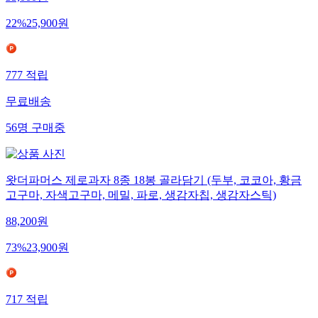
22
%
25,900
원
777
적립
무료배송
56
명
구매중
왓더파머스 제로과자 8종 18봉 골라담기 (두부, 코코아, 황금
고구마, 자색고구마, 메밀, 파로, 생감자칩, 생감자스틱)
88,200
원
73
%
23,900
원
717
적립