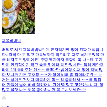
제육비빔밥
배달로 시킨 제육비빔밥인데 혼자먹기엔 양이 진짜 대박입니
다;; 결국 다 못 먹고 다음날까지 먹으려고 따로 남겨두었을 만
큼 혜자로운 양이에요! 뚜껑 열자마자 불향이 훅 나는데 고기
맛이 인위적이지 않고 숯불 맛이라 참 맛있네요~!특히 계란후
라이 2개 올려주는 센스는 굳!! ​다만 밥이랑 야채 양이 워낙 많
다 보니까 기본 고추장 소스가 양에 비해 좀 적더라고요ㅠ.ㅠ
저는 싱거운 것보다 매콤하게 먹는 걸 좋아해서 소스를 직접
더 만들어 넣어 비벼 먹었더니 간이 딱 맞고 맛있었습니다! 양
많고 불맛 나는 제육 좋아하시면 꼭 드셔보세요~^^