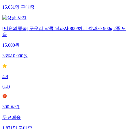
15,651
명
구매중
[만원의행복] 구운김 달콤 쌀과자 800/허니 쌀과자 900g 2종 모
음
15,000
원
33
%
10,000
원
4.9
(
13
)
300
적립
무료배송
1,871
명
구매중