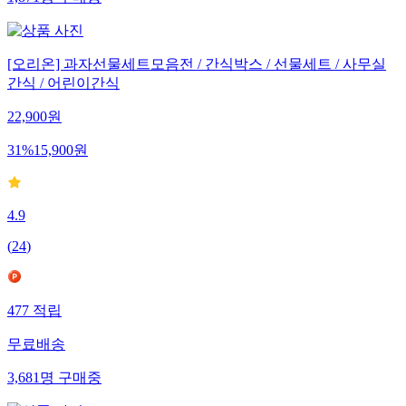
[오리온] 과자선물세트모음전 / 간식박스 / 선물세트 / 사무실
간식 / 어린이간식
22,900
원
31
%
15,900
원
4.9
(
24
)
477
적립
무료배송
3,681
명
구매중