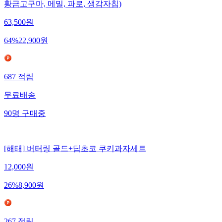
황금고구마, 메밀, 파로, 생감자칩)
63,500
원
64
%
22,900
원
687
적립
무료배송
90
명
구매중
[해태] 버터링 골드+딥초코 쿠키과자세트
12,000
원
26
%
8,900
원