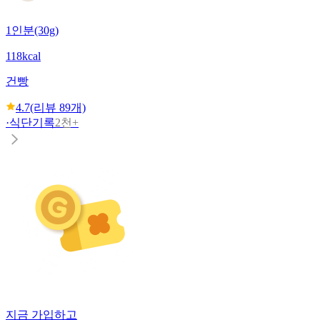
1인분(30g)
118kcal
건빵
4.7
(리뷰
89
개)
·
식단기록
2천+
지금 가입하고