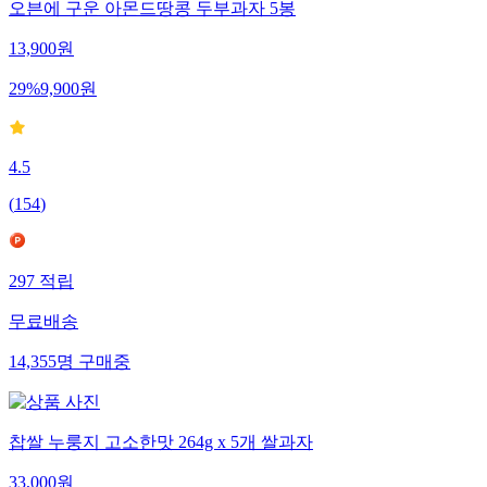
오븐에 구운 아몬드땅콩 두부과자 5봉
13,900
원
29
%
9,900
원
4.5
(
154
)
297
적립
무료배송
14,355
명
구매중
찹쌀 누룽지 고소한맛 264g x 5개 쌀과자
33,000
원