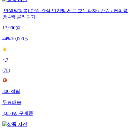
[만원의행복] 한입 간식 인기빵 세트 호두과자 / 만쥬 / 커피콩
빵 4팩 골라담기
17,900
원
44
%
10,000
원
4.7
(
78
)
300
적립
무료배송
8,653
명
구매중