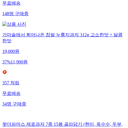
무료배송
148
명
구매중
가마솥에서 튀어나온 찹쌀 누룽지과자 312g 고소한맛 + 달콤
한맛
19,000
원
37
%
11,900
원
357
적립
무료배송
34
명
구매중
왓더파머스 제로과자 7종 15봉 골라담기 (현미, 옥수수, 두부,