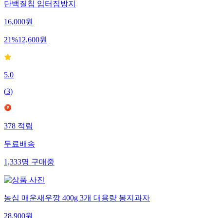
단백질칩 입터짐방지
16,000
원
21
%
12,600
원
5.0
(
3
)
378
적립
무료배송
1,333
명
구매중
농심 매운새우깡 400g 3개 대용량 봉지과자