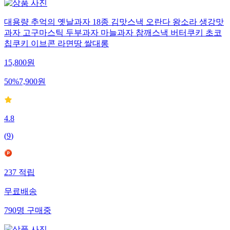
대용량 추억의 옛날과자 18종 김맛스낵 오란다 왕소라 생강맛
과자 고구마스틱 두부과자 마늘과자 참깨스낵 버터쿠키 초코
칩쿠키 이브콘 라면땅 쌀대롱
15,800
원
50
%
7,900
원
4.8
(
9
)
237
적립
무료배송
790
명
구매중