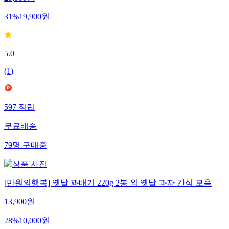
28,900
원
31
%
19,900
원
5.0
(
1
)
597
적립
무료배송
79
명
구매중
[만원의행복] 옛날 꽈배기 220g 2봉 외 옛날 과자 간식 모음
13,900
원
28
%
10,000
원