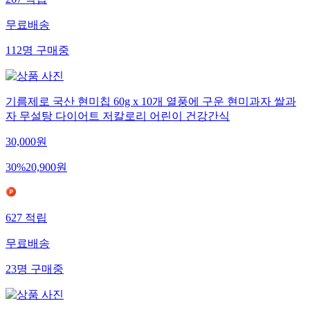
267
적립
무료배송
112
명
구매중
기름제로 국산 현미칩 60g x 10개 열풍에 구운 현미과자 쌀과
자 무설탕 다이어트 저칼로리 어린이 건강간식
30,000
원
30
%
20,900
원
627
적립
무료배송
23
명
구매중