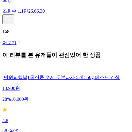
으앵
조회수
1.1만
26.06.30
168
더보기
이 리뷰를 본 유저들이 관심있어 한 상품
[만원의행복] 국산콩 수제 두부과자 5개 550g 베스트 간식
13,900
원
28
%
10,000
원
4.8
(
20,629
)