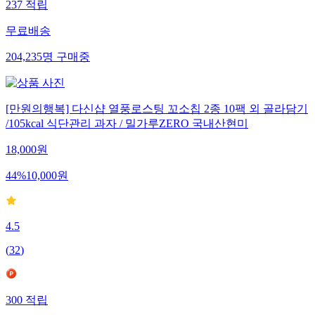
237
적립
무료배송
204,235
명
구매중
[만원의행복] 다신샵 열풍로스팅 꼬소칩 2종 10팩 외 골라담기
/105kcal 식단관리 과자 / 밀가루ZERO 국내산현미
18,000
원
44
%
10,000
원
4.5
(
32
)
300
적립