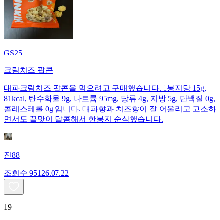
GS25
크림치즈 팝콘
대파크림치즈 팝콘을 먹으려고 구매했습니다. 1봉지당 15g,
81kcal, 탄수화물 9g, 나트륨 95mg, 당류 4g, 지방 5g, 단백질 0g,
콜레스테롤 0g 입니다. 대파향과 치즈향이 잘 어울리고 고소하
면서도 끝맛이 달콤해서 한봉지 순삭했습니다.
진88
조회수
951
26.07.22
19