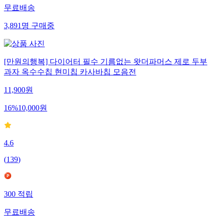
무료배송
3,891
명
구매중
[만원의행복] 다이어터 필수 기름없는 왓더파머스 제로 두부
과자 옥수수칩 현미칩 카사바칩 모음전
11,900
원
16
%
10,000
원
4.6
(
139
)
300
적립
무료배송