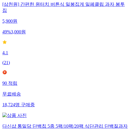
[삼천원] 간편한 원터치 버튼식 밀봉집게 밀폐클립 과자 봉투
집
5,900
원
49
%
3,000
원
4.1
(
21
)
90
적립
무료배송
18,724
명
구매중
다신샵 통밀당 단백칩 5종 5팩/10팩/20팩 식단관리 단백질과자