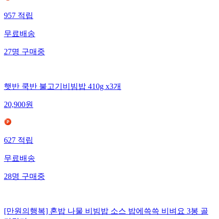
957
적립
무료배송
27
명
구매중
햇반 쿡반 불고기비빔밥 410g x3개
20,900
원
627
적립
무료배송
28
명
구매중
[만원의행복] 혼밥 나물 비빔밥 소스 밥에쓱쓱 비벼요 3봉 골