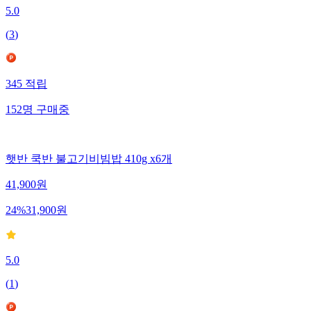
5.0
(
3
)
345
적립
152
명
구매중
햇반 쿡반 불고기비빔밥 410g x6개
41,900
원
24
%
31,900
원
5.0
(
1
)