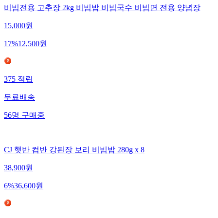
비빔전용 고추장 2kg 비빔밥 비빔국수 비빔면 전용 양념장
15,000
원
17
%
12,500
원
375
적립
무료배송
56
명
구매중
CJ 햇반 컵반 강된장 보리 비빔밥 280g x 8
38,900
원
6
%
36,600
원