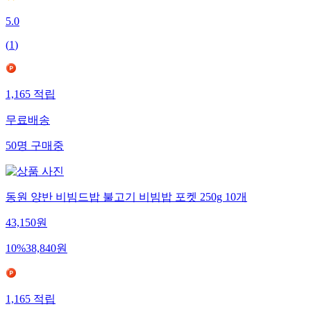
5.0
(
1
)
1,165
적립
무료배송
50
명
구매중
동원 양반 비빔드밥 불고기 비빔밥 포켓 250g 10개
43,150
원
10
%
38,840
원
1,165
적립