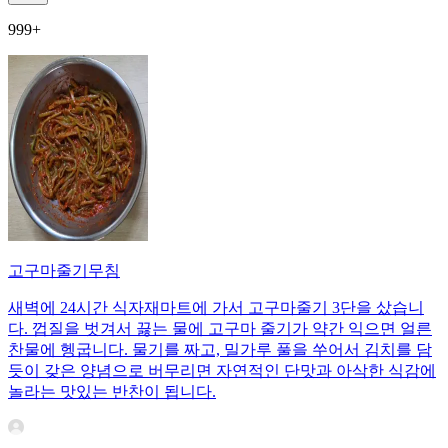
999+
고구마줄기무침
새벽에 24시간 식자재마트에 가서 고구마줄기 3단을 샀습니
다. 껍질을 벗겨서 끓는 물에 고구마 줄기가 약간 익으면 얼른
찬물에 헹굽니다. 물기를 짜고, 밀가루 풀을 쑤어서 김치를 담
듯이 갖은 양념으로 버무리면 자연적인 단맛과 아삭한 식감에
놀라는 맛있는 반찬이 됩니다.