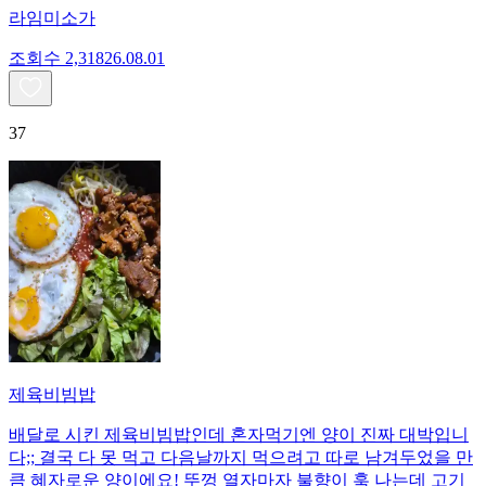
라임미소가
조회수
2,318
26.08.01
37
제육비빔밥
배달로 시킨 제육비빔밥인데 혼자먹기엔 양이 진짜 대박입니
다;; 결국 다 못 먹고 다음날까지 먹으려고 따로 남겨두었을 만
큼 혜자로운 양이에요! 뚜껑 열자마자 불향이 훅 나는데 고기