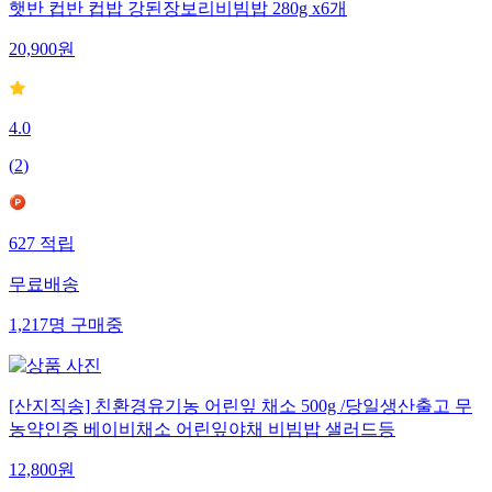
햇반 컵반 컵밥 강된장보리비빔밥 280g x6개
20,900
원
4.0
(
2
)
627
적립
무료배송
1,217
명
구매중
[산지직송] 친환경유기농 어린잎 채소 500g /당일생산출고 무
농약인증 베이비채소 어린잎야채 비빔밥 샐러드등
12,800
원