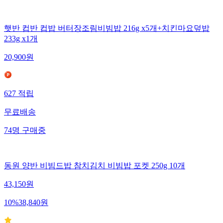
햇반 컵반 컵밥 버터장조림비빔밥 216g x5개+치킨마요덮밥
233g x1개
20,900
원
627
적립
무료배송
74
명
구매중
동원 양반 비빔드밥 참치김치 비빔밥 포켓 250g 10개
43,150
원
10
%
38,840
원