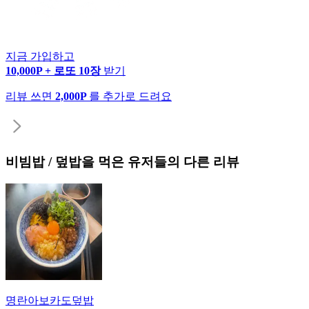
지금 가입하고
10,000P + 로또 10장
받기
리뷰 쓰면
2,000P
를 추가로 드려요
비빔밥 / 덮밥
을 먹은 유저들의 다른 리뷰
명란아보카도덮밥