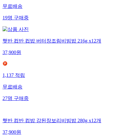
무료배송
19
명
구매중
햇반 컵반 컵밥 버터장조림비빔밥 216g x12개
37,900
원
1,137
적립
무료배송
27
명
구매중
햇반 컵반 컵밥 강된장보리비빔밥 280g x12개
37,900
원