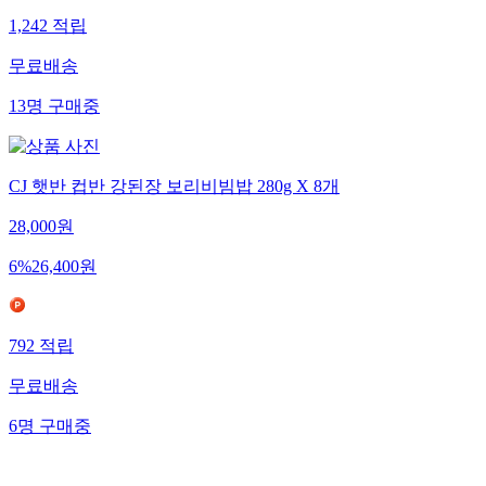
1,242
적립
무료배송
13
명
구매중
CJ 햇반 컵반 강된장 보리비빔밥 280g X 8개
28,000
원
6
%
26,400
원
792
적립
무료배송
6
명
구매중