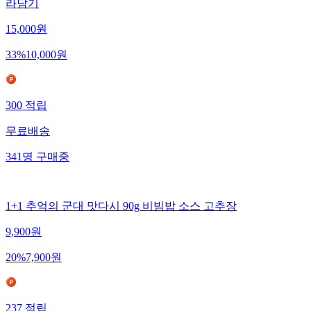
라담기
15,000
원
33
%
10,000
원
300
적립
무료배송
341
명
구매중
1+1 추억의 군대 맛다시 90g 비빔밥 소스 고추장
9,900
원
20
%
7,900
원
237
적립