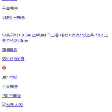
무료배송
143
명
구매중
담음공방 티타늄 스텐304 국그릇 대접 비빔밥 업소용 식당 그
릇 한식기 3size
28,800
원
55
%
12,900
원
387
적립
무료배송
1
명
구매중