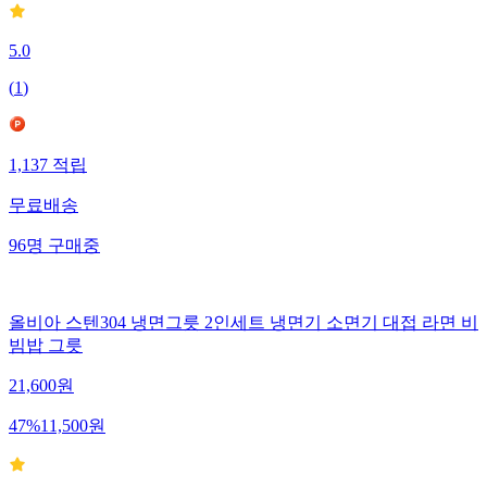
5.0
(
1
)
1,137
적립
무료배송
96
명
구매중
올비아 스텐304 냉면그릇 2인세트 냉면기 소면기 대접 라면 비
빔밥 그릇
21,600
원
47
%
11,500
원