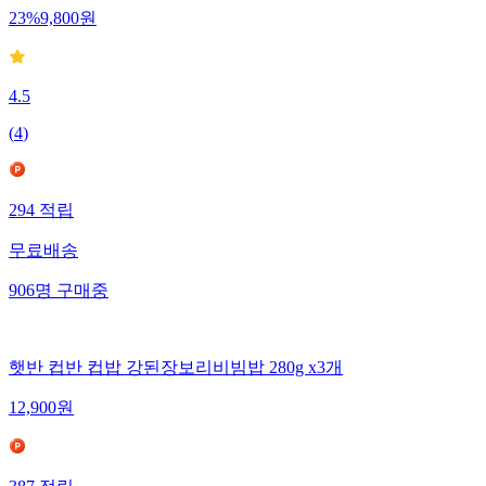
23
%
9,800
원
4.5
(
4
)
294
적립
무료배송
906
명
구매중
햇반 컵반 컵밥 강된장보리비빔밥 280g x3개
12,900
원