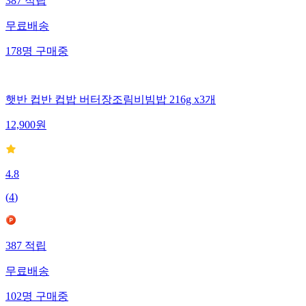
387
적립
무료배송
178
명
구매중
햇반 컵반 컵밥 버터장조림비빔밥 216g x3개
12,900
원
4.8
(
4
)
387
적립
무료배송
102
명
구매중