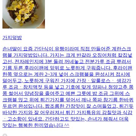
가지덮밥
손녀딸이 요즘 간단식이 유행이라며 직접 만들어준 계란스크
램블 가지덮밥입니다. 가지는 크게 반갈라 오징어처럼 칼집넣
고선, 전자레인지에 3분 돌려 꺼네놓고 전분가루 조금 뿌려서
기름 두른 후라이팬에 앞뒤로 노릇하게 구워줍니다. 후라이팬
한쪽 옆으로는 계란 2~3개 넣어 스크램블을 완성시켜 접시에
덜어두고, 노릇하게 구워진 가지에 간장ㆍ알룰로스ㆍ 생강가
루 조금ㆍ참치액젓 등을 넣고 기호에 맞게 양파나 청양고추 쫑
쫑 썰어서 양념장을 졸여주고 예쁜 그릇에 밥 조금 그위에 스
크램블 얹고 위에 튀긴가지를 덮어서 깨나 쪽파 참기름 한바퀴
두르면 완성입니다. 짭조름한 간장맛이 잘 스며들었고, 튀긴듯
바삭한 가지와 잘 어우러져서 튀긴 가지특유의 감칠맛과 식감
ㆍ고소함이 있네요. 간단하고도 맛있는, 손녀가 해줘서 더욱
맛있는 행복한 한끼였습니다 ^^