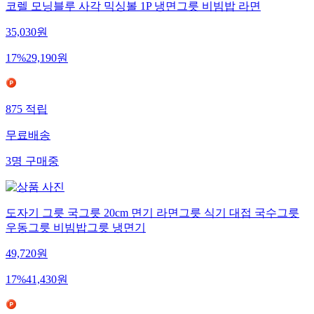
코렐 모닝블루 사각 믹싱볼 1P 냉면그릇 비빔밥 라면
35,030
원
17
%
29,190
원
875
적립
무료배송
3
명
구매중
도자기 그릇 국그릇 20cm 면기 라면그릇 식기 대접 국수그릇
우동그릇 비빔밥그릇 냉면기
49,720
원
17
%
41,430
원