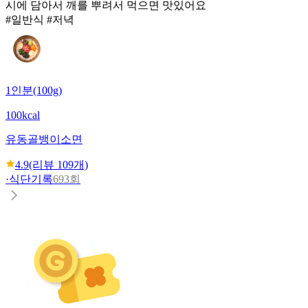
시에 담아서 깨를 뿌려서 먹으면 맛있어요
#일반식 #저녁
1인분(100g)
100kcal
유동
골뱅이소면
4.9
(리뷰
109
개)
·
식단기록
693회