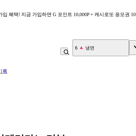
가입 혜택!
지금 가입하면
G 포인트 10,000P + 캐시로또 응모권 1
7
김치
기록