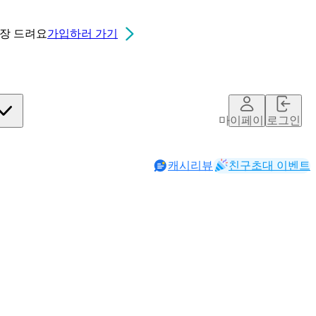
0장
드려요
가입하러 가기
마이페이지
로그인
캐시리뷰
친구초대 이벤트