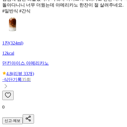
돌아다니니 너무 더웠는데 아메리카노 한잔이 절 살려주네요.
#일반식 #간식
1잔(324ml)
12kcal
던킨
아이스 아메리카노
4.8
(리뷰
33
개)
·
식단기록
35회
0
신고·제보