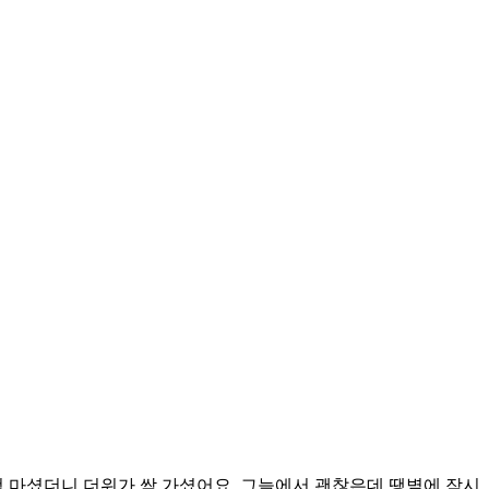
 마셨더니 더위가 싹 가셨어요. 그늘에서 괜찮은데 땡볕에 잠시