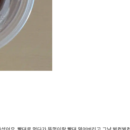
셨어요. 빨대로 먹다가 뚜껑이랑 빨대 열어버리고 그냥 벌컥벌컥