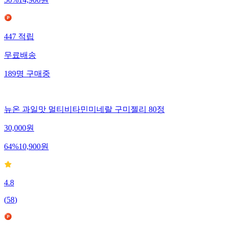
50
%
14,900
원
447
적립
무료배송
189
명
구매중
뉴온 과일맛 멀티비타민미네랄 구미젤리 80정
30,000
원
64
%
10,900
원
4.8
(
58
)