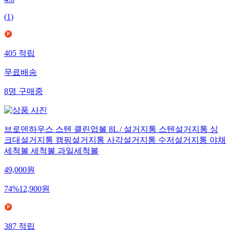
4.0
(
1
)
405
적립
무료배송
8
명
구매중
브로덴하우스 스텐 클린업볼 8L / 설거지통 스텐설거지통 싱
크대설거지통 캠핑설거지통 사각설거지통 수저설거지통 야채
세척볼 세척볼 과일세척볼
49,000
원
74
%
12,900
원
387
적립