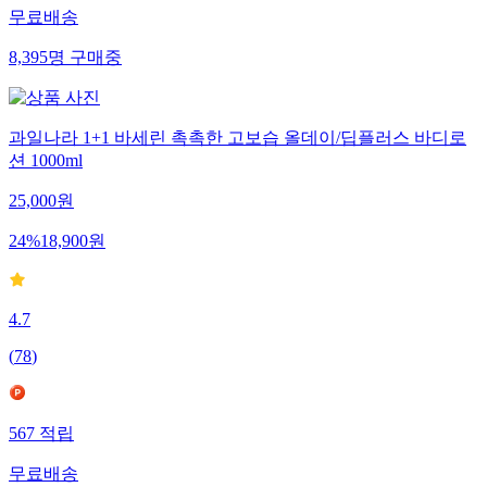
무료배송
8,395
명
구매중
과일나라 1+1 바세린 촉촉한 고보습 올데이/딥플러스 바디로
션 1000ml
25,000
원
24
%
18,900
원
4.7
(
78
)
567
적립
무료배송