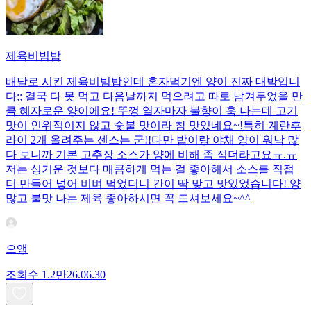
제육비빔밥
배달로 시킨 제육비빔밥인데 혼자먹기엔 양이 진짜 대박입니
다;; 결국 다 못 먹고 다음날까지 먹으려고 따로 남겨두었을 만
큼 혜자로운 양이에요! 뚜껑 열자마자 불향이 훅 나는데 고기
맛이 인위적이지 않고 숯불 맛이라 참 맛있네요~!특히 계란후
라이 2개 올려주는 센스는 굳!! ​다만 밥이랑 야채 양이 워낙 많
다 보니까 기본 고추장 소스가 양에 비해 좀 적더라고요ㅠ.ㅠ
저는 싱거운 것보다 매콤하게 먹는 걸 좋아해서 소스를 직접
더 만들어 넣어 비벼 먹었더니 간이 딱 맞고 맛있었습니다! 양
많고 불맛 나는 제육 좋아하시면 꼭 드셔보세요~^^
으앵
조회수
1.2만
26.06.30