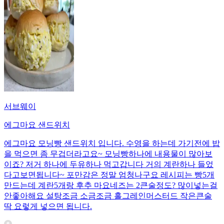
서브웨이
에그마요 샌드위치
에그마요 모닝빵 샌드위치 입니다. 수영을 하는데 가기전에 밥
을 먹으면 좀 무겁더라고요~ 모닝빵하나에 내용물이 많아보
이죠? 저거 하나에 두유하나 먹고갑니다 거의 계란하나 들었
다고보면됩니다~ 포만감은 정말 엄청나구요 레시피는 빵5개
만드는데 계란5개랑 후추 마요네즈는 2큰술정도? 많이넣는걸
안좋아해요 설탕조금 소금조금 홀그레인머스터드 작은큰술
딱 요렇게 넣으면 됩니다.