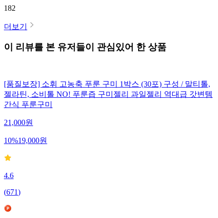
182
더보기
이 리뷰를 본 유저들이 관심있어 한 상품
[품질보장] 소휘 고농축 푸룬 구미 1박스 (30포) 구성 / 말티톨,
젤라틴, 소비톨 NO! 푸룬즙 구미젤리 과일젤리 역대급 갓변템
간식 푸룬구미
21,000
원
10
%
19,000
원
4.6
(
671
)