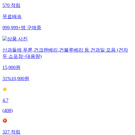
570
적립
무료배송
999,999+
명
구매중
산과들에 푸룬,건크랜베리,건블루베리 등 건과일 모음 (건자
두 소포장~대용량)
15,900
원
31
%
10,900
원
4.7
(
408
)
327
적립