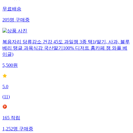
무료배송
205
명
구매중
복음자리 당류감소 건강 45도 과일잼 3종 택1(딸기, 사과, 블루
베리 탱글 과육식감 국산딸기100% 디저트 홈카페 잼 와플 베
이글)
5,500
원
5.0
(
11
)
165
적립
1,252
명
구매중