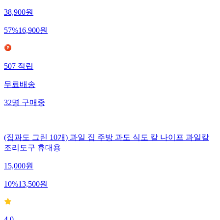
38,900
원
57
%
16,900
원
507
적립
무료배송
32
명
구매중
(집과도 그린 10개) 과일 집 주방 과도 식도 칼 나이프 과일칼
조리도구 휴대용
15,000
원
10
%
13,500
원