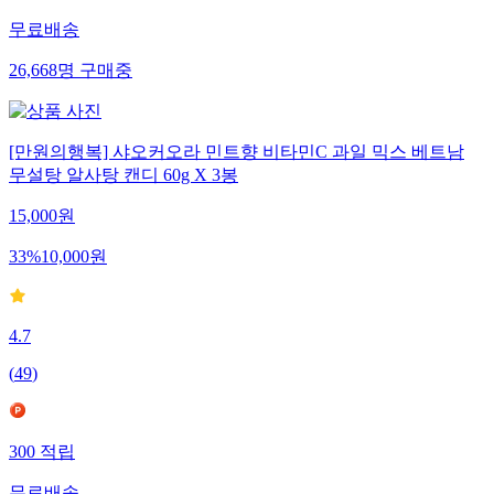
무료배송
26,668
명
구매중
[만원의행복] 샤오커오라 민트향 비타민C 과일 믹스 베트남
무설탕 알사탕 캔디 60g X 3봉
15,000
원
33
%
10,000
원
4.7
(
49
)
300
적립
무료배송