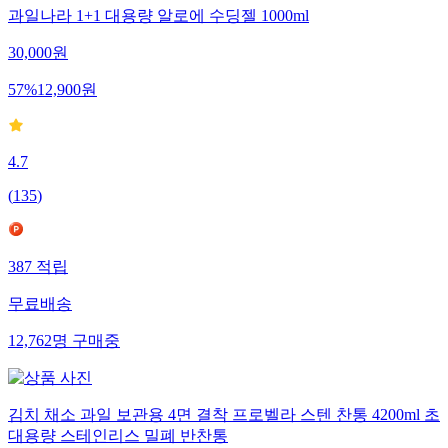
과일나라 1+1 대용량 알로에 수딩젤 1000ml
30,000
원
57
%
12,900
원
4.7
(
135
)
387
적립
무료배송
12,762
명
구매중
김치 채소 과일 보관용 4면 결착 프로벨라 스텐 찬통 4200ml 초
대용량 스테인리스 밀폐 반찬통