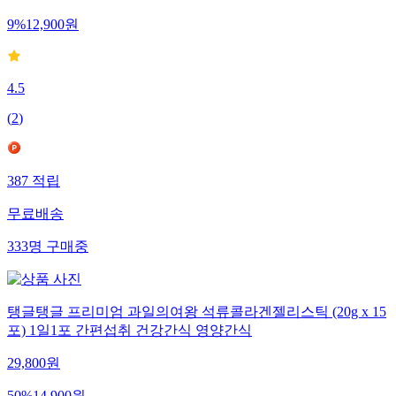
9
%
12,900
원
4.5
(
2
)
387
적립
무료배송
333
명
구매중
탱글탱글 프리미엄 과일의여왕 석류콜라겐젤리스틱 (20g x 15
포) 1일1포 간편섭취 건강간식 영양간식
29,800
원