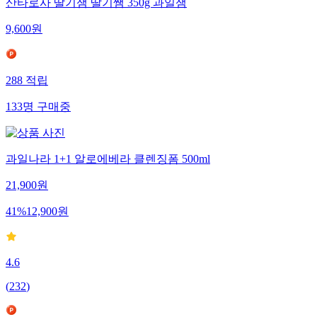
산타로사 딸기잼 딸기쨈 350g 과일잼
9,600
원
288
적립
133
명
구매중
과일나라 1+1 알로에베라 클렌징폼 500ml
21,900
원
41
%
12,900
원
4.6
(
232
)