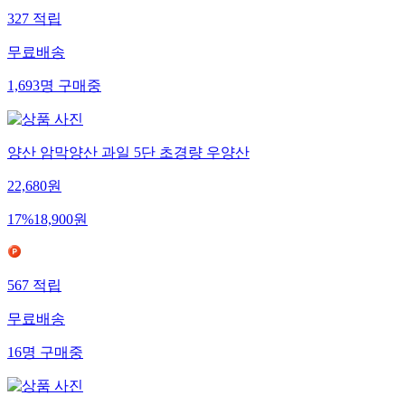
327
적립
무료배송
1,693
명
구매중
양산 암막양산 과일 5단 초경량 우양산
22,680
원
17
%
18,900
원
567
적립
무료배송
16
명
구매중