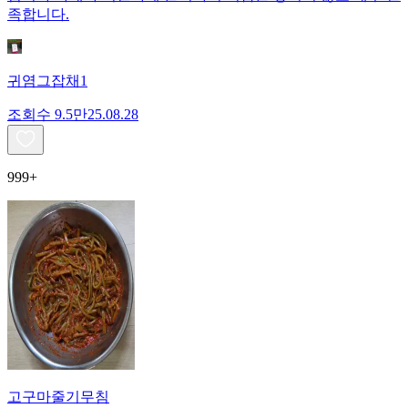
족합니다.
귀염그잡채1
조회수
9.5만
25.08.28
999+
고구마줄기무침