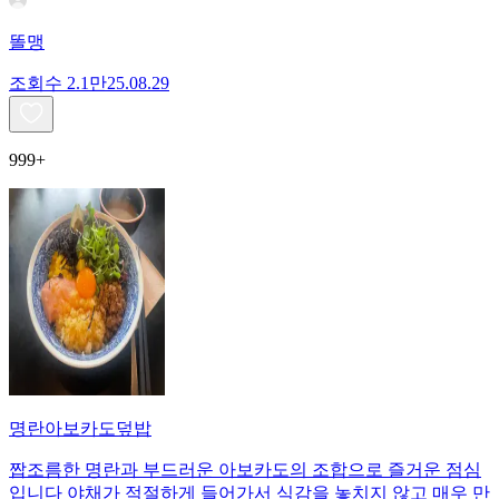
똘맹
조회수
2.1만
25.08.29
999+
명란아보카도덮밥
짭조름한 명란과 부드러운 아보카도의 조합으로 즐거운 점심
입니다 야채가 적절하게 들어가서 식감을 놓치지 않고 매우 만