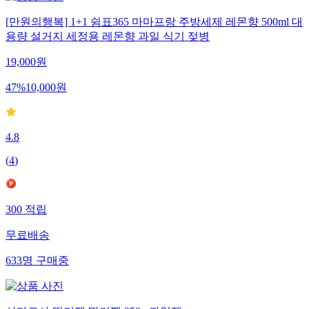
[만원의행복] 1+1 쉼표365 마마프랑 주방세제 레몬향 500ml 대
용량 설거지 세정용 레몬향 과일 식기 젖병
19,000
원
47
%
10,000
원
4.8
(
4
)
300
적립
무료배송
633
명
구매중