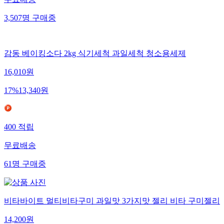
3,507
명
구매중
감동 베이킹소다 2kg 식기세척 과일세척 청소용세제
16,010
원
17
%
13,340
원
400
적립
무료배송
61
명
구매중
비타바이트 멀티비타구미 과일맛 3가지맛 젤리 비타 구미젤리
14,200
원