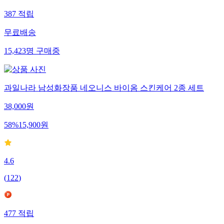
387
적립
무료배송
15,423
명
구매중
과일나라 남성화장품 네오니스 바이옴 스킨케어 2종 세트
38,000
원
58
%
15,900
원
4.6
(
122
)
477
적립