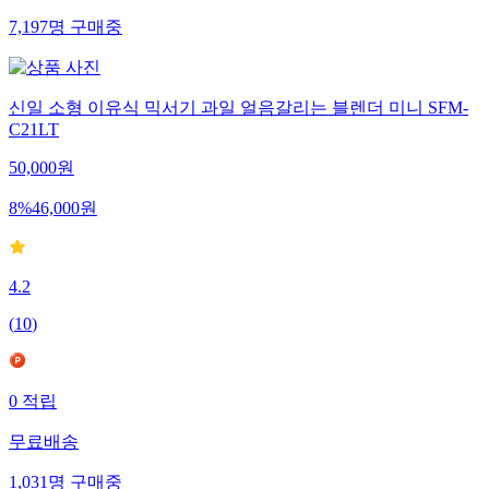
7,197
명
구매중
신일 소형 이유식 믹서기 과일 얼음갈리는 블렌더 미니 SFM-
C21LT
50,000
원
8
%
46,000
원
4.2
(
10
)
0
적립
무료배송
1,031
명
구매중