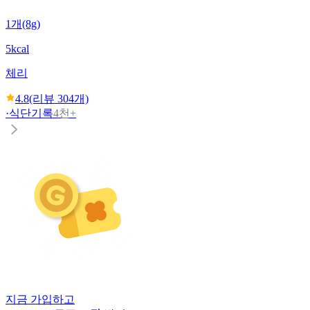
1개(8g)
5kcal
체리
4.8
(리뷰
304
개)
·
식단기록
4천+
지금 가입하고