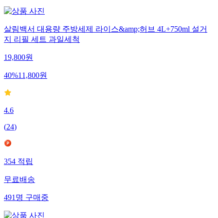
살림백서 대용량 주방세제 라이스&amp;허브 4L+750ml 설거
지 리필 세트 과일세척
19,800
원
40
%
11,800
원
4.6
(
24
)
354
적립
무료배송
491
명
구매중