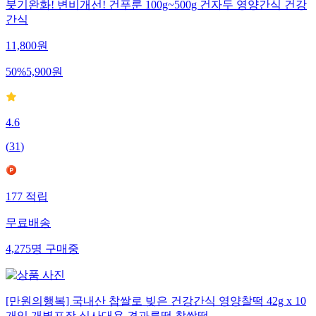
붓기완화! 변비개선! 건푸룬 100g~500g 건자두 영양간식 건강
간식
11,800
원
50
%
5,900
원
4.6
(
31
)
177
적립
무료배송
4,275
명
구매중
[만원의행복] 국내산 찹쌀로 빚은 건강간식 영양찰떡 42g x 10