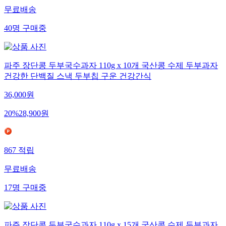
무료배송
40
명
구매중
파주 장단콩 두부국수과자 110g x 10개 국산콩 수제 두부과자
건강한 단백질 스낵 두부칩 구운 건강간식
36,000
원
20
%
28,900
원
867
적립
무료배송
17
명
구매중