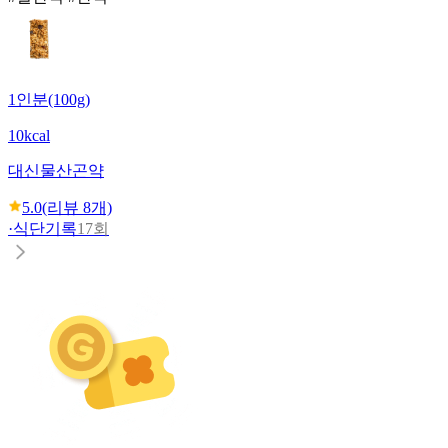
1인분(100g)
10kcal
대신물산
곤약
5.0
(리뷰
8
개)
·
식단기록
17회