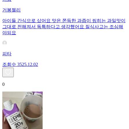
거봉젤리
아이들 간식으로 샀어요 맛은 쫀득한 과즙이 씹히는 과일맛이
그대로 전해져서 독특하다고 생각했어요 질식사고는 조심해
야되요
피타
조회수
35
25.12.02
0