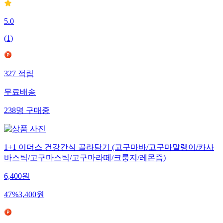
5.0
(
1
)
327
적립
무료배송
238
명
구매중
1+1 이더스 건강간식 골라담기 (고구마바/고구마말랭이/카사
바스틱/고구마스틱/고구마라떼/크룽지/레몬즙)
6,400
원
47
%
3,400
원