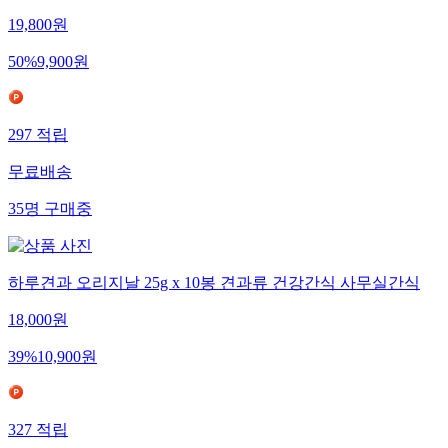
19,800
원
50
%
9,900
원
297
적립
무료배송
35
명
구매중
하루견과 오리지날 25g x 10봉 견과류 건강간식 사무실간식
18,000
원
39
%
10,900
원
327
적립