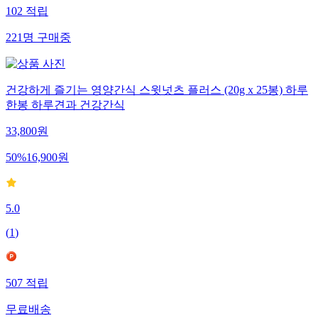
102
적립
221
명
구매중
건강하게 즐기는 영양간식 스윗넛츠 플러스 (20g x 25봉) 하루
한봉 하루견과 건강간식
33,800
원
50
%
16,900
원
5.0
(
1
)
507
적립
무료배송