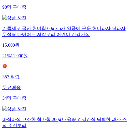
98
명
구매중
기름제로 국산 현미칩 60g x 5개 열풍에 구운 현미과자 쌀과자
무설탕 다이어트 저칼로리 어린이 건강간식
15,000
원
21
%
11,900
원
357
적립
무료배송
34
명
구매중
바삭바삭 고소한 참마칩 200g 대용량 건강간식 담백한 과자 스
낵 주전부리