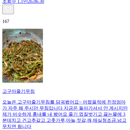
조회수
1.1만
26.06.30
167
고구마줄기무침
오늘은 고구마줄기무침를 담궈봤어요~ 어렸을적에 친정엄마
가 자주 해 주시던 무침입니다 지금은 돌아가셔서 안 계시지만
제가 비슷하게 훙내를 내 봤어요 줄기 껍질벗기고 끓는물에 3
분데치고 건고추갈고 고춧가루,마늘,젓갈,깨,매실청조금.넘고
무치면 됩니다