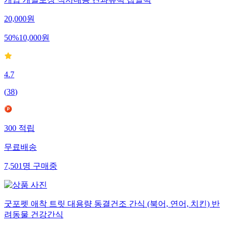
개입 개별포장 식사대용 견과류떡 찹쌀떡
20,000
원
50
%
10,000
원
4.7
(
38
)
300
적립
무료배송
7,501
명
구매중
굿포펫 애착 트릿 대용량 동결건조 간식 (북어, 연어, 치킨) 반
려동물 건강간식