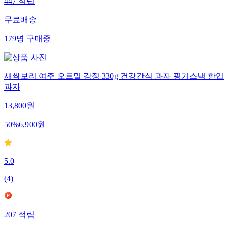
447
적립
무료배송
179
명
구매중
새싹보리 여주 오트밀 강정 330g 건강간식 과자 핑거스낵 한입
과자
13,800
원
50
%
6,900
원
5.0
(
4
)
207
적립