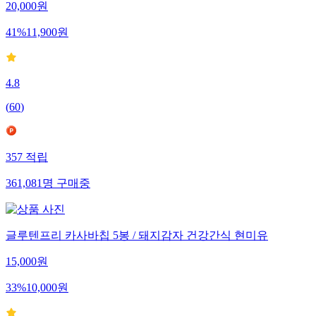
20,000
원
41
%
11,900
원
4.8
(
60
)
357
적립
361,081
명
구매중
글루텐프리 카사바칩 5봉 / 돼지감자 건강간식 현미유
15,000
원
33
%
10,000
원