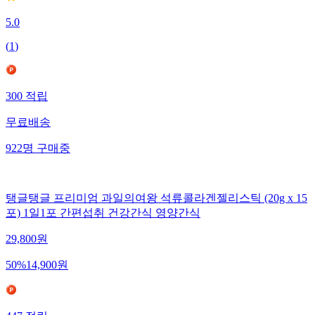
5.0
(
1
)
300
적립
무료배송
922
명
구매중
탱글탱글 프리미엄 과일의여왕 석류콜라겐젤리스틱 (20g x 15
포) 1일1포 간편섭취 건강간식 영양간식
29,800
원
50
%
14,900
원