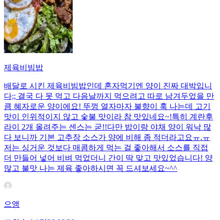
제육비빔밥
배달로 시킨 제육비빔밥인데 혼자먹기엔 양이 진짜 대박입니
다;; 결국 다 못 먹고 다음날까지 먹으려고 따로 남겨두었을 만
큼 혜자로운 양이에요! 뚜껑 열자마자 불향이 훅 나는데 고기
맛이 인위적이지 않고 숯불 맛이라 참 맛있네요~!특히 계란후
라이 2개 올려주는 센스는 굳!! ​다만 밥이랑 야채 양이 워낙 많
다 보니까 기본 고추장 소스가 양에 비해 좀 적더라고요ㅠ.ㅠ
저는 싱거운 것보다 매콤하게 먹는 걸 좋아해서 소스를 직접
더 만들어 넣어 비벼 먹었더니 간이 딱 맞고 맛있었습니다! 양
많고 불맛 나는 제육 좋아하시면 꼭 드셔보세요~^^
으앵