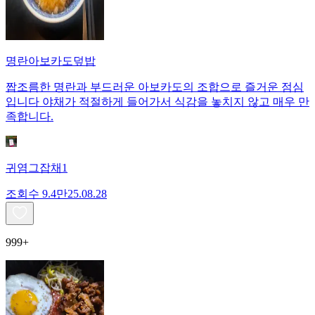
명란아보카도덮밥
짭조름한 명란과 부드러운 아보카도의 조합으로 즐거운 점심
입니다 야채가 적절하게 들어가서 식감을 놓치지 않고 매우 만
족합니다.
귀염그잡채1
조회수
9.4만
25.08.28
999+