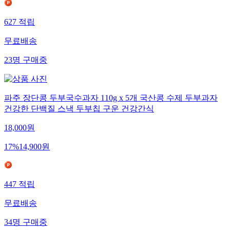
627
적립
무료배송
23
명
구매중
파주 장단콩 두부국수과자 110g x 5개 국산콩 수제 두부과자
건강한 단백질 스낵 두부칩 구운 건강간식
18,000
원
17
%
14,900
원
447
적립
무료배송
34
명
구매중