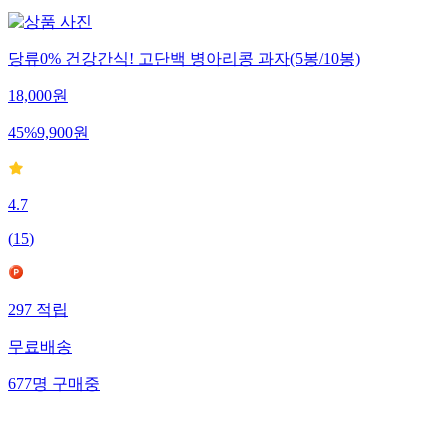
당류0% 건강간식! 고단백 병아리콩 과자(5봉/10봉)
18,000
원
45
%
9,900
원
4.7
(
15
)
297
적립
무료배송
677
명
구매중