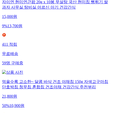
자이연 현미연근팝 20g x 10봉 무설탕 국산 현미칩 뻥튀기 쌀
과자 사무실 탕비실 어르신 아기 건강간식
15,000
원
9
%
13,700
원
411
적립
무료배송
59
명
구매중
먹을수록 고소한~ 달콤 바삭 건조 야채칩 150g 자색고구마칩
단호박칩 청무칩 혼합칩 건조야채 건강간식 주전부리
21,800
원
50
%
10,900
원