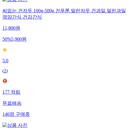
씨없는 건자두 100g-500g 건푸룬 말린자두 건과일 말린과일
영양간식 건강간식
11,800
원
50
%
5,900
원
5.0
(
2
)
177
적립
무료배송
146
명
구매중