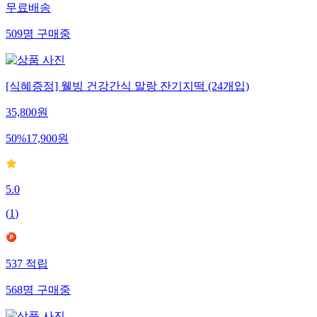
무료배송
509
명
구매중
[식혜증정] 웰빙 건강간식 말랑 잔기지떡 (24개입)
35,800
원
50
%
17,900
원
5.0
(
1
)
537
적립
568
명
구매중