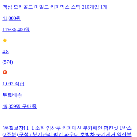
맥심 모카골드 마일드 커피믹스 스틱 210개입 1개
41,000
원
11
%
36,400
원
4.8
(
574
)
1,092
적립
무료배송
49,359
명
구매중
[품질보장] 1+1 소휘 임산부 커피대신 무카페인 펌킨샷 1박스
(2주분) 구성 / 붓기관리 펌킨 파우더 호박차 붓기제거 임산부