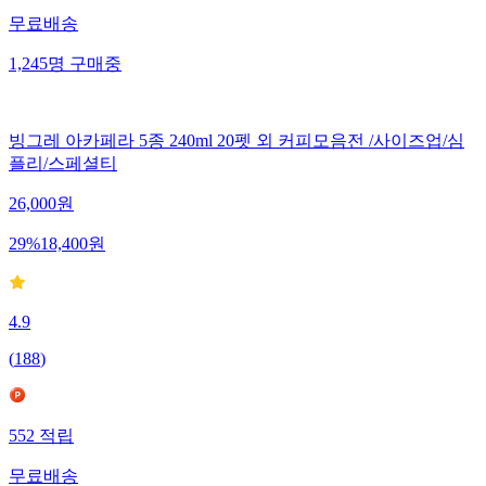
무료배송
1,245
명
구매중
빙그레 아카페라 5종 240ml 20펫 외 커피모음전 /사이즈업/심
플리/스페셜티
26,000
원
29
%
18,400
원
4.9
(
188
)
552
적립
무료배송