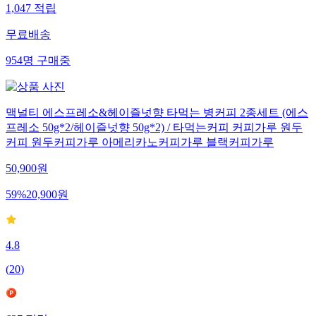
1,047
적립
무료배송
954
명
구매중
맥널티 에스프레소&헤이즐넛향 타먹는 병커피 2종세트 (에스
프레소 50g*2/헤이즐넛향 50g*2) / 타먹는커피 커피가루 원두
커피 원두커피가루 아메리카노커피가루 블랙커피가루
50,900
원
59
%
20,900
원
4.8
(
20
)