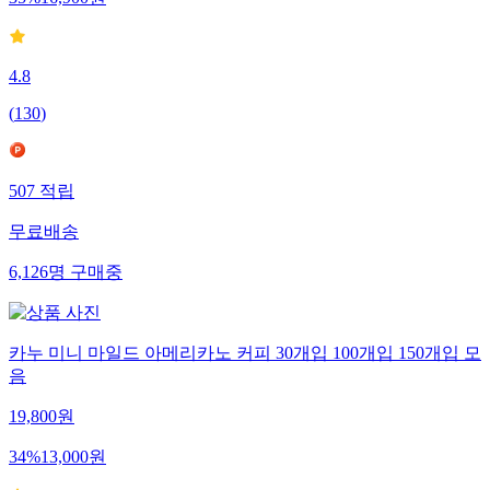
35
%
16,900
원
4.8
(
130
)
507
적립
무료배송
6,126
명
구매중
카누 미니 마일드 아메리카노 커피 30개입 100개입 150개입 모
음
19,800
원
34
%
13,000
원