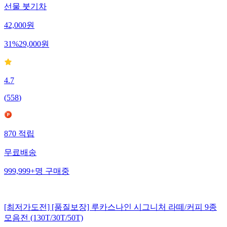
선물 붓기차
42,000
원
31
%
29,000
원
4.7
(
558
)
870
적립
무료배송
999,999+
명
구매중
[최저가도전] [품질보장] 루카스나인 시그니처 라떼/커피 9종
모음전 (130T/30T/50T)