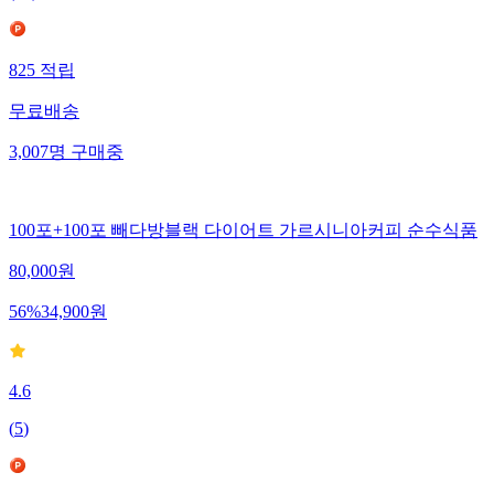
(
17
)
825
적립
무료배송
3,007
명
구매중
100포+100포 빼다방블랙 다이어트 가르시니아커피 순수식품
80,000
원
56
%
34,900
원
4.6
(
5
)