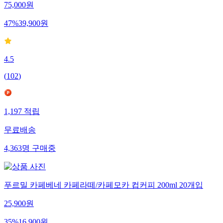
75,000
원
47
%
39,900
원
4.5
(
102
)
1,197
적립
무료배송
4,363
명
구매중
푸르밀 카페베네 카페라떼/카페모카 컵커피 200ml 20개입
25,900
원