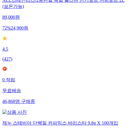
ALL스테인리스/2중단열 독일 올스텐 전기포트 커피포트 2L
(보온가능)
89,000
원
72
%
24,900
원
4.5
(
427
)
0
적립
무료배송
46,868
명
구매중
제누 스테비아 단백질 커피믹스 바리스타 9.8g X 100개입