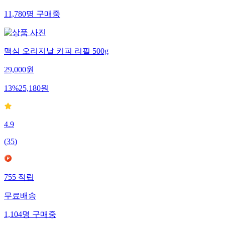
11,780
명
구매중
맥심 오리지날 커피 리필 500g
29,000
원
13
%
25,180
원
4.9
(
35
)
755
적립
무료배송
1,104
명
구매중