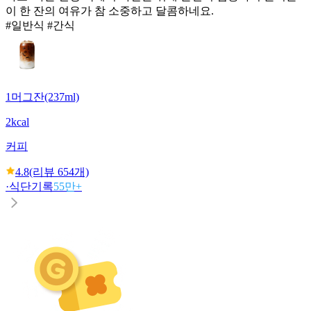
이 한 잔의 여유가 참 소중하고 달콤하네요.
#일반식 #간식
1머그잔(237ml)
2kcal
커피
4.8
(리뷰
654
개)
·
식단기록
55만+