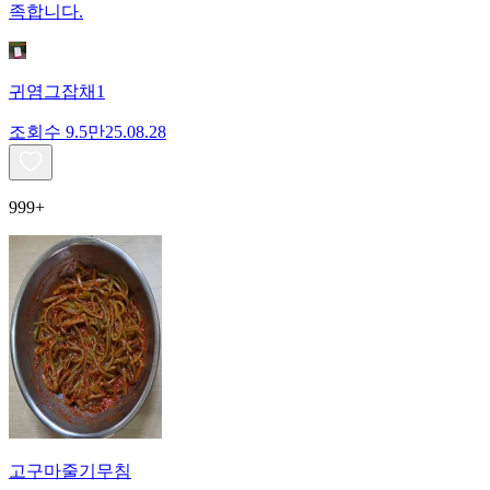
족합니다.
귀염그잡채1
조회수
9.5만
25.08.28
999+
고구마줄기무침