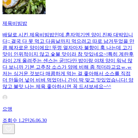
제육비빔밥
배달로 시킨 제육비빔밥인데 혼자먹기엔 양이 진짜 대박입니
다;; 결국 다 못 먹고 다음날까지 먹으려고 따로 남겨두었을 만
큼 혜자로운 양이에요! 뚜껑 열자마자 불향이 훅 나는데 고기
맛이 인위적이지 않고 숯불 맛이라 참 맛있네요~!특히 계란후
라이 2개 올려주는 센스는 굳!! ​다만 밥이랑 야채 양이 워낙 많
다 보니까 기본 고추장 소스가 양에 비해 좀 적더라고요ㅠ.ㅠ
저는 싱거운 것보다 매콤하게 먹는 걸 좋아해서 소스를 직접
더 만들어 넣어 비벼 먹었더니 간이 딱 맞고 맛있었습니다! 양
많고 불맛 나는 제육 좋아하시면 꼭 드셔보세요~^^
으앵
조회수
1.2만
26.06.30