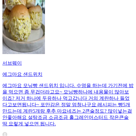
서브웨이
에그마요 샌드위치
에그마요 모닝빵 샌드위치 입니다. 수영을 하는데 가기전에 밥
을 먹으면 좀 무겁더라고요~ 모닝빵하나에 내용물이 많아보
이죠? 저거 하나에 두유하나 먹고갑니다 거의 계란하나 들었
다고보면됩니다~ 포만감은 정말 엄청나구요 레시피는 빵5개
만드는데 계란5개랑 후추 마요네즈는 2큰술정도? 많이넣는걸
안좋아해요 설탕조금 소금조금 홀그레인머스터드 작은큰술
딱 요렇게 넣으면 됩니다.