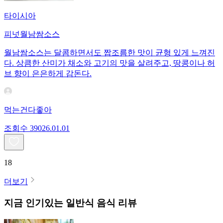
타이시아
피넛월남쌈소스
월남쌈소스는 달콤하면서도 짭조름한 맛이 균형 있게 느껴진
다. 상큼한 산미가 채소와 고기의 맛을 살려주고, 땅콩이나 허
브 향이 은은하게 감돈다.
먹는건다좋아
조회수
390
26.01.01
18
더보기
지금 인기있는
일반식
음식 리뷰