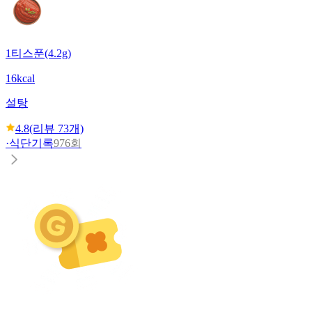
1티스푼(4.2g)
16kcal
설탕
4.8
(리뷰
73
개)
·
식단기록
976회