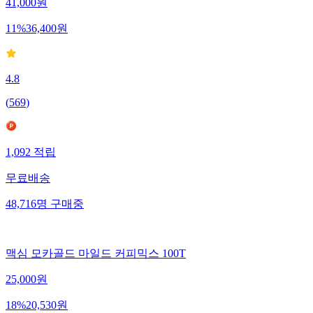
41,000
원
11
%
36,400
원
4.8
(
569
)
1,092
적립
무료배송
48,716
명
구매중
맥심 모카골드 마일드 커피믹스 100T
25,000
원
18
%
20,530
원