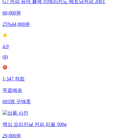
G7 커피 퓨어 블랙 아메리카노 베트남커피 200T
60,000
원
25
%
44,900
원
4.9
(
8
)
1,347
적립
무료배송
693
명
구매중
맥심 오리지날 커피 리필 500g
29,000
원