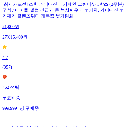
[최저가도전] 소휘 커피대신 디카페인 그린티샷 1박스 (2주분)
구성 / 아이돌·셀럽 긴급 레몬 녹차파우더 붓기차, 커피대신 붓
기제거 클렌즈워터 레몬즙 붓기완화
21,000
원
27
%
15,400
원
4.7
(
357
)
462
적립
무료배송
999,999+
명
구매중