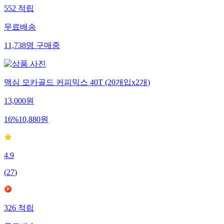
552
적립
무료배송
11,738
명
구매중
맥심 모카골드 커피믹스 40T (20개입x2개)
13,000
원
16
%
10,880
원
4.9
(
27
)
326
적립