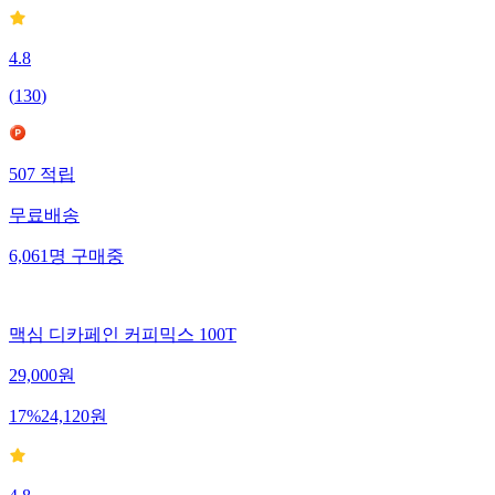
4.8
(
130
)
507
적립
무료배송
6,061
명
구매중
맥심 디카페인 커피믹스 100T
29,000
원
17
%
24,120
원