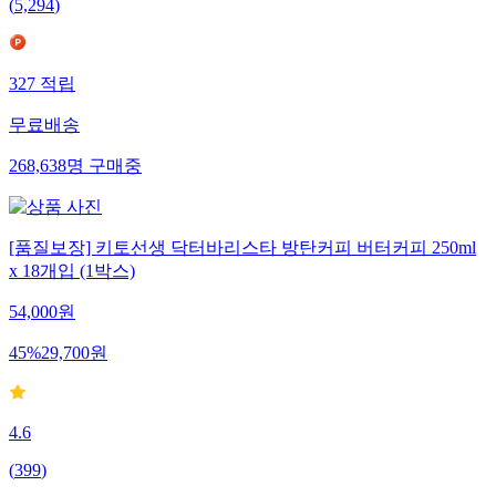
(
5,294
)
327
적립
무료배송
268,638
명
구매중
[품질보장] 키토선생 닥터바리스타 방탄커피 버터커피 250ml
x 18개입 (1박스)
54,000
원
45
%
29,700
원
4.6
(
399
)