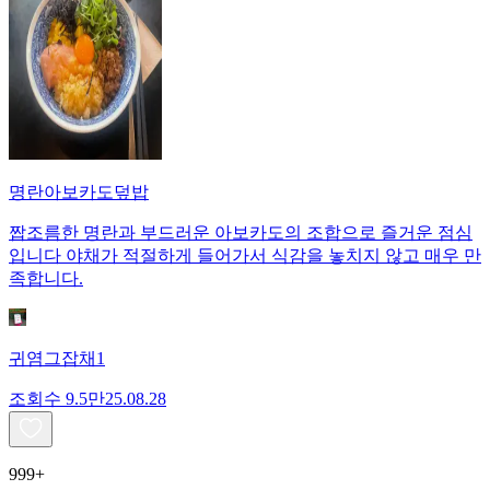
명란아보카도덮밥
짭조름한 명란과 부드러운 아보카도의 조합으로 즐거운 점심
입니다 야채가 적절하게 들어가서 식감을 놓치지 않고 매우 만
족합니다.
귀염그잡채1
조회수
9.5만
25.08.28
999+