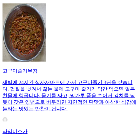
고구마줄기무침
새벽에 24시간 식자재마트에 가서 고구마줄기 3단을 샀습니
다. 껍질을 벗겨서 끓는 물에 고구마 줄기가 약간 익으면 얼른
찬물에 헹굽니다. 물기를 짜고, 밀가루 풀을 쑤어서 김치를 담
듯이 갖은 양념으로 버무리면 자연적인 단맛과 아삭한 식감에
놀라는 맛있는 반찬이 됩니다.
라임미소가