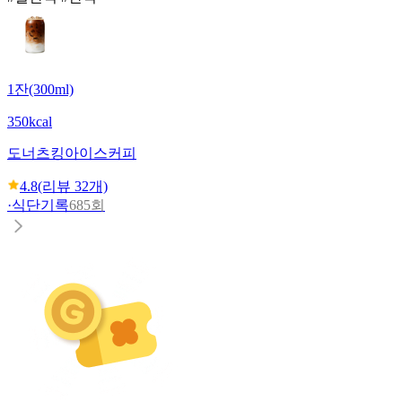
1잔(300ml)
350kcal
도너츠킹
아이스커피
4.8
(리뷰
32
개)
·
식단기록
685회