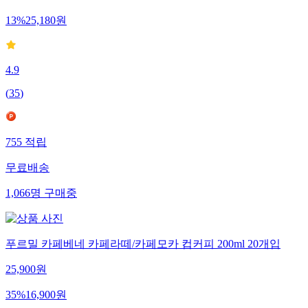
13
%
25,180
원
4.9
(
35
)
755
적립
무료배송
1,066
명
구매중
푸르밀 카페베네 카페라떼/카페모카 컵커피 200ml 20개입
25,900
원
35
%
16,900
원