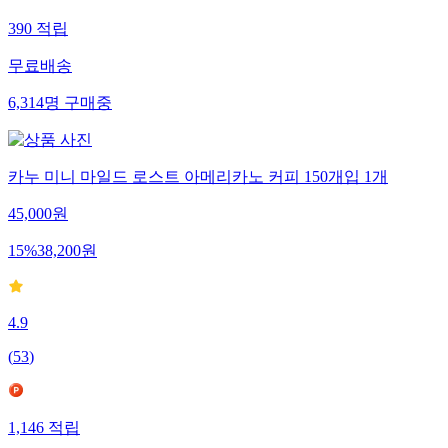
390
적립
무료배송
6,314
명
구매중
카누 미니 마일드 로스트 아메리카노 커피 150개입 1개
45,000
원
15
%
38,200
원
4.9
(
53
)
1,146
적립