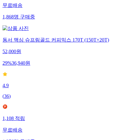
무료배송
1,868
명
구매중
동서 맥심 슈프림골드 커피믹스 170T (150T+20T)
52,000
원
29
%
36,940
원
4.9
(
36
)
1,108
적립
무료배송