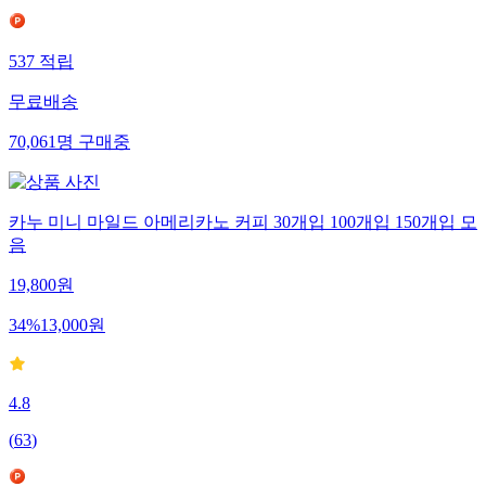
537
적립
무료배송
70,061
명
구매중
카누 미니 마일드 아메리카노 커피 30개입 100개입 150개입 모
음
19,800
원
34
%
13,000
원
4.8
(
63
)