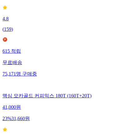
4.8
(
159
)
615
적립
무료배송
75,171
명
구매중
맥심 모카골드 커피믹스 180T (160T+20T)
41,000
원
23
%
31,660
원