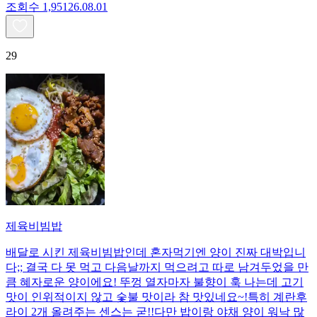
조회수
1,951
26.08.01
29
제육비빔밥
배달로 시킨 제육비빔밥인데 혼자먹기엔 양이 진짜 대박입니
다;; 결국 다 못 먹고 다음날까지 먹으려고 따로 남겨두었을 만
큼 혜자로운 양이에요! 뚜껑 열자마자 불향이 훅 나는데 고기
맛이 인위적이지 않고 숯불 맛이라 참 맛있네요~!특히 계란후
라이 2개 올려주는 센스는 굳!! ​다만 밥이랑 야채 양이 워낙 많