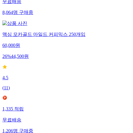
무료배송
8,064
명
구매중
맥심 모카골드 마일드 커피믹스 250개입
60,000
원
26
%
44,500
원
4.5
(
11
)
1,335
적립
무료배송
1,206
명
구매중