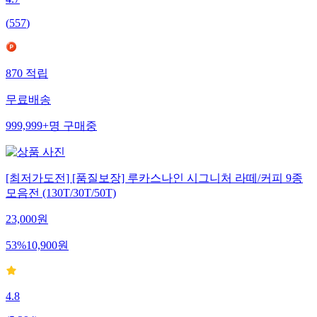
4.7
(
557
)
870
적립
무료배송
999,999+
명
구매중
[최저가도전] [품질보장] 루카스나인 시그니처 라떼/커피 9종
모음전 (130T/30T/50T)
23,000
원
53
%
10,900
원
4.8