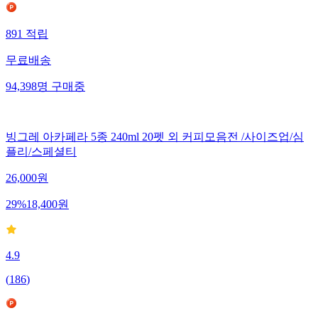
891
적립
무료배송
94,398
명
구매중
빙그레 아카페라 5종 240ml 20펫 외 커피모음전 /사이즈업/심
플리/스페셜티
26,000
원
29
%
18,400
원
4.9
(
186
)