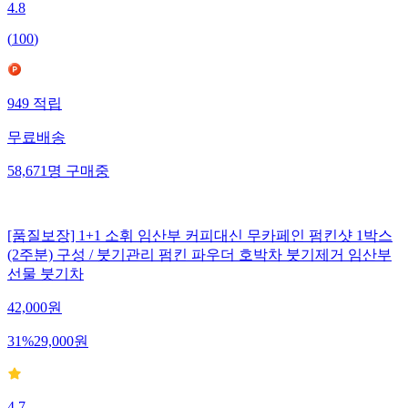
4.8
(
100
)
949
적립
무료배송
58,671
명
구매중
[품질보장] 1+1 소휘 임산부 커피대신 무카페인 펌킨샷 1박스
(2주분) 구성 / 붓기관리 펌킨 파우더 호박차 붓기제거 임산부
선물 붓기차
42,000
원
31
%
29,000
원