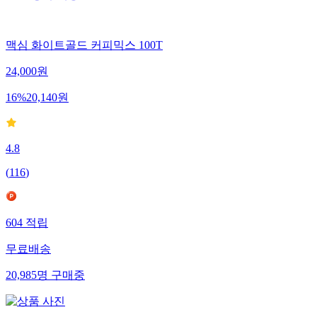
맥심 화이트골드 커피믹스 100T
24,000
원
16
%
20,140
원
4.8
(
116
)
604
적립
무료배송
20,985
명
구매중