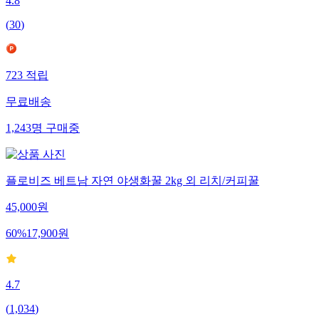
4.8
(
30
)
723
적립
무료배송
1,243
명
구매중
플로비즈 베트남 자연 야생화꿀 2kg 외 리치/커피꿀
45,000
원
60
%
17,900
원
4.7
(
1,034
)