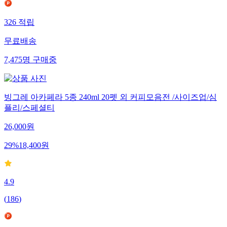
326
적립
무료배송
7,475
명
구매중
빙그레 아카페라 5종 240ml 20펫 외 커피모음전 /사이즈업/심
플리/스페셜티
26,000
원
29
%
18,400
원
4.9
(
186
)