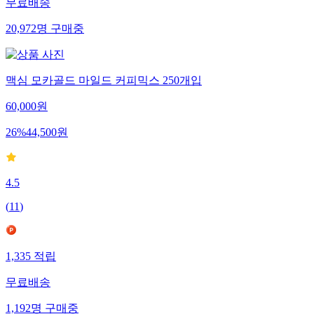
무료배송
20,972
명
구매중
맥심 모카골드 마일드 커피믹스 250개입
60,000
원
26
%
44,500
원
4.5
(
11
)
1,335
적립
무료배송
1,192
명
구매중