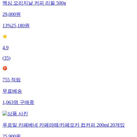
맥심 오리지날 커피 리필 500g
29,000
원
13
%
25,180
원
4.9
(
35
)
755
적립
무료배송
1,063
명
구매중
푸르밀 카페베네 카페라떼/카페모카 컵커피 200ml 20개입
25,900
원