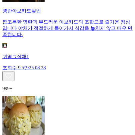
명란아보카도덮밥
짭조름한 명란과 부드러운 아보카도의 조합으로 즐거운 점심
입니다 야채가 적절하게 들어가서 식감을 놓치지 않고 매우 만
족합니다.
귀염그잡채1
조회수
9.5만
25.08.28
999+