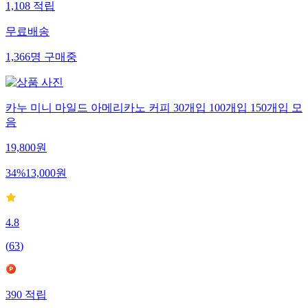
1,108
적립
무료배송
1,366
명
구매중
카누 미니 마일드 아메리카노 커피 30개입 100개입 150개입 모
음
19,800
원
34
%
13,000
원
4.8
(
63
)
390
적립