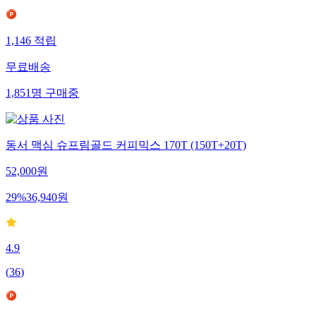
1,146
적립
무료배송
1,851
명
구매중
동서 맥심 슈프림골드 커피믹스 170T (150T+20T)
52,000
원
29
%
36,940
원
4.9
(
36
)