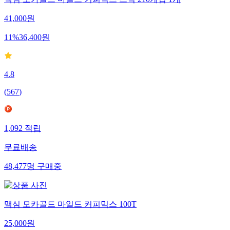
41,000
원
11
%
36,400
원
4.8
(
567
)
1,092
적립
무료배송
48,477
명
구매중
맥심 모카골드 마일드 커피믹스 100T
25,000
원