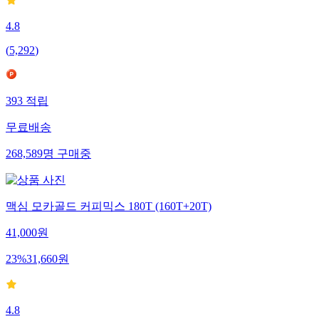
4.8
(
5,292
)
393
적립
무료배송
268,589
명
구매중
맥심 모카골드 커피믹스 180T (160T+20T)
41,000
원
23
%
31,660
원
4.8