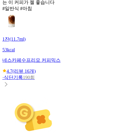
는 이 커피가 젤 좋습니다
#일반식 #아침
1잔(11.7ml)
53kcal
네스카페
수프리모 커피믹스
4.7
(리뷰
16
개)
·
식단기록
190회