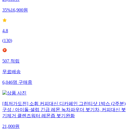
35
%
16,900
원
4.8
(
130
)
507
적립
무료배송
6,046
명
구매중
[최저가도전] 소휘 커피대신 디카페인 그린티샷 1박스 (2주분)
구성 / 아이돌·셀럽 긴급 레몬 녹차파우더 붓기차, 커피대신 붓
기제거 클렌즈워터 레몬즙 붓기완화
21,000
원