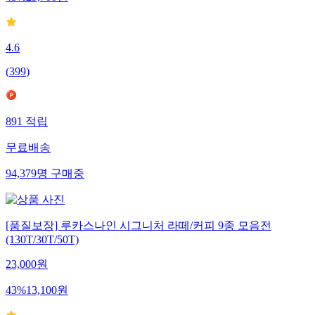
4.6
(
399
)
891
적립
무료배송
94,379
명
구매중
[품질보장] 루카스나인 시그니처 라떼/커피 9종 모음전
(130T/30T/50T)
23,000
원
43
%
13,100
원