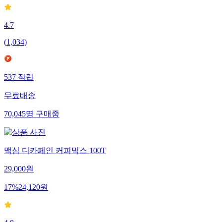
4.7
(
1,034
)
537
적립
무료배송
70,045
명
구매중
맥심 디카페인 커피믹스 100T
29,000
원
17
%
24,120
원