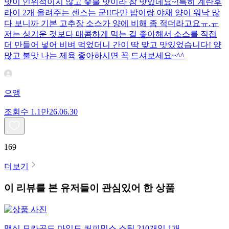
맛이 인위적이지 않고 숯불 맛이라 참 맛있네요~!특히 계란후
라이 2개 올려주는 센스는 굳!! ​다만 밥이랑 야채 양이 워낙 많
다 보니까 기본 고추장 소스가 양에 비해 좀 적더라고요ㅠ.ㅠ
저는 싱거운 것보다 매콤하게 먹는 걸 좋아해서 소스를 직접
더 만들어 넣어 비벼 먹었더니 간이 딱 맞고 맛있었습니다! 양
많고 불맛 나는 제육 좋아하시면 꼭 드셔보세요~^^
으앵
조회수
1.1만
26.06.30
169
더보기
이 리뷰를 본 유저들이 관심있어 한 상품
맥심 모카골드 마일드 커피믹스 스틱 210개입 1개