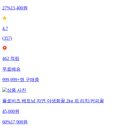
27
%
15,400
원
4.7
(
357
)
462
적립
무료배송
999,999+
명
구매중
플로비즈 베트남 자연 야생화꿀 2kg 외 리치/커피꿀
45,000
원
60
%
17,900
원