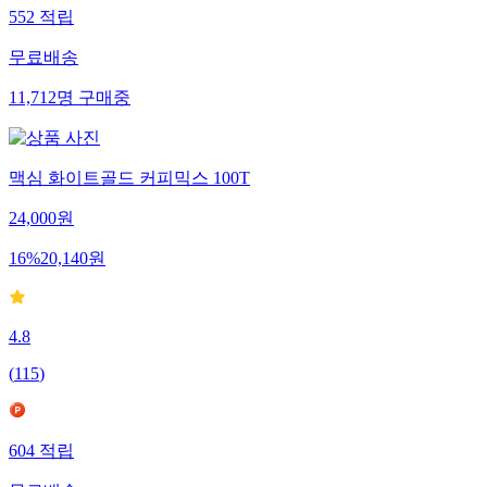
552
적립
무료배송
11,712
명
구매중
맥심 화이트골드 커피믹스 100T
24,000
원
16
%
20,140
원
4.8
(
115
)
604
적립