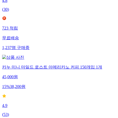
4.8
(
30
)
723
적립
무료배송
1,237
명
구매중
카누 미니 마일드 로스트 아메리카노 커피 150개입 1개
45,000
원
15
%
38,200
원
4.9
(
53
)