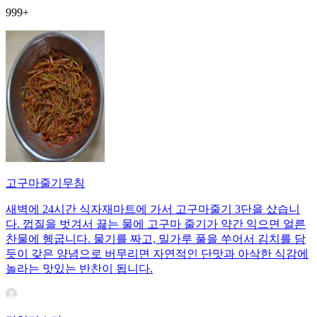
999+
고구마줄기무침
새벽에 24시간 식자재마트에 가서 고구마줄기 3단을 샀습니
다. 껍질을 벗겨서 끓는 물에 고구마 줄기가 약간 익으면 얼른
찬물에 헹굽니다. 물기를 짜고, 밀가루 풀을 쑤어서 김치를 담
듯이 갖은 양념으로 버무리면 자연적인 단맛과 아삭한 식감에
놀라는 맛있는 반찬이 됩니다.