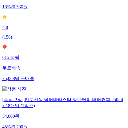
18
%
20,530
원
4.8
(
158
)
615
적립
무료배송
75,068
명
구매중
[품질보장] 키토선생 닥터바리스타 방탄커피 버터커피 250ml
x 18개입 (1박스)
54,000
원
45
%
29,700
원