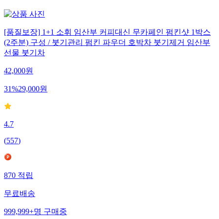
[품질보장] 1+1 소휘 임산부 커피대신 무카페인 펌킨샷 1박스
(2주분) 구성 / 붓기관리 펌킨 파우더 호박차 붓기제거 임산부
선물 붓기차
42,000
원
31
%
29,000
원
4.7
(
557
)
870
적립
무료배송
999,999+
명
구매중