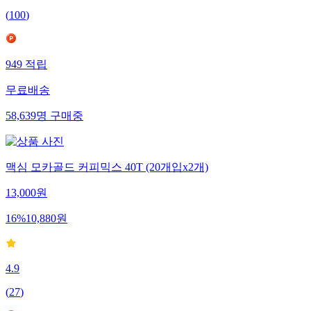
(
100
)
949
적립
무료배송
58,639
명
구매중
맥심 모카골드 커피믹스 40T (20개입x2개)
13,000
원
16
%
10,880
원
4.9
(
27
)