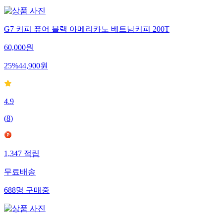
G7 커피 퓨어 블랙 아메리카노 베트남커피 200T
60,000
원
25
%
44,900
원
4.9
(
8
)
1,347
적립
무료배송
688
명
구매중