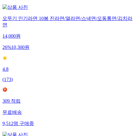
오뚜기 인기라면 10봉 진라면/열라면/스낵면/오동통면/김치라
면
14,000
원
26
%
10,300
원
4.8
(
173
)
309
적립
무료배송
9,512
명
구매중