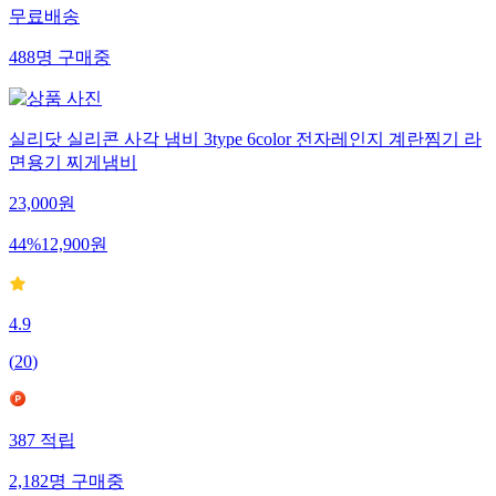
무료배송
488
명
구매중
실리닷 실리콘 사각 냄비 3type 6color 전자레인지 계란찜기 라
면용기 찌게냄비
23,000
원
44
%
12,900
원
4.9
(
20
)
387
적립
2,182
명
구매중