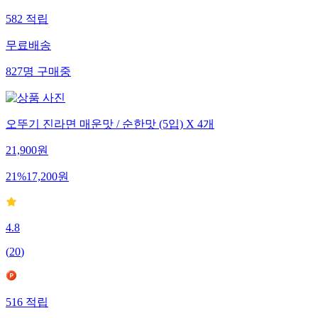
582
적립
무료배송
827
명
구매중
오뚜기 진라면 매운맛 / 순한맛 (5입) X 4개
21,900
원
21
%
17,200
원
4.8
(
20
)
516
적립