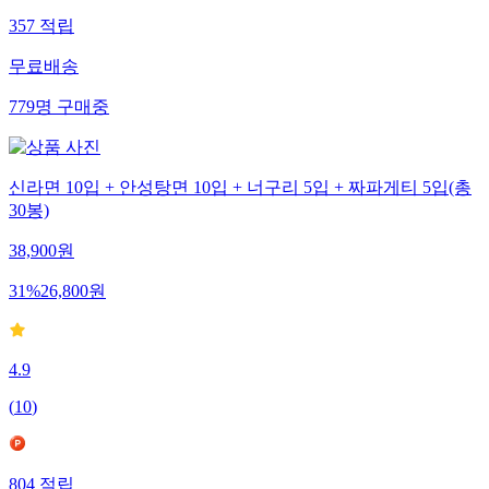
357
적립
무료배송
779
명
구매중
신라면 10입 + 안성탕면 10입 + 너구리 5입 + 짜파게티 5입(총
30봉)
38,900
원
31
%
26,800
원
4.9
(
10
)
804
적립