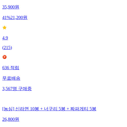
35,900
원
41
%
21,200
원
4.9
(
215
)
636
적립
무료배송
3,567
명
구매중
[농심] 신라면 10봉 + 너구리 5봉 + 짜파게티 5봉
26,800
원