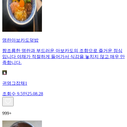
명란아보카도덮밥
짭조름한 명란과 부드러운 아보카도의 조합으로 즐거운 점심
입니다 야채가 적절하게 들어가서 식감을 놓치지 않고 매우 만
족합니다.
귀염그잡채1
조회수
9.5만
25.08.28
999+