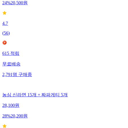
24
%
20,500
원
4.7
(
56
)
615
적립
무료배송
2,791
명
구매중
농심 신라면 15개 + 짜파게티 5개
28,100
원
28
%
20,200
원