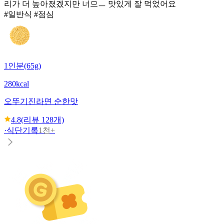
리가 더 높아졌겠지만 너므ㅡ 맛있게 잘 먹었어요
#일반식 #점심
1인분(65g)
280kcal
오뚜기
진라면 순한맛
4.8
(리뷰
128
개)
·
식단기록
1천+