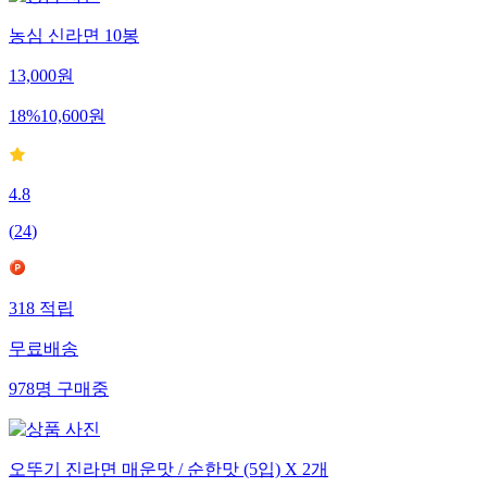
농심 신라면 10봉
13,000
원
18
%
10,600
원
4.8
(
24
)
318
적립
무료배송
978
명
구매중
오뚜기 진라면 매운맛 / 순한맛 (5입) X 2개