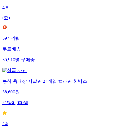
4.8
(
97
)
597
적립
무료배송
35,910
명
구매중
농심 육개장 사발면 24개입 컵라면 한박스
38,600
원
21
%
30,600
원
4.6