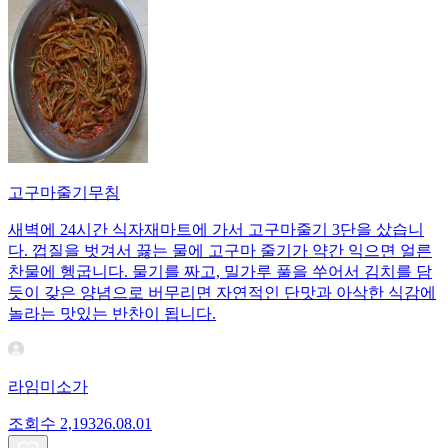
고구마줄기무침
새벽에 24시간 식자재마트에 가서 고구마줄기 3단을 샀습니
다. 껍질을 벗겨서 끓는 물에 고구마 줄기가 약간 익으면 얼른
찬물에 헹굽니다. 물기를 짜고, 밀가루 풀을 쑤어서 김치를 담
듯이 갖은 양념으로 버무리면 자연적인 단맛과 아삭한 식감에
놀라는 맛있는 반찬이 됩니다.
라임미소가
조회수
2,193
26.08.01