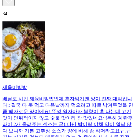
34
제육비빔밥
배달로 시킨 제육비빔밥인데 혼자먹기엔 양이 진짜 대박입니
다;; 결국 다 못 먹고 다음날까지 먹으려고 따로 남겨두었을 만
큼 혜자로운 양이에요! 뚜껑 열자마자 불향이 훅 나는데 고기
맛이 인위적이지 않고 숯불 맛이라 참 맛있네요~!특히 계란후
라이 2개 올려주는 센스는 굳!! ​다만 밥이랑 야채 양이 워낙 많
다 보니까 기본 고추장 소스가 양에 비해 좀 적더라고요ㅠ.ㅠ