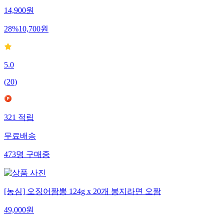
14,900
원
28
%
10,700
원
5.0
(
20
)
321
적립
무료배송
473
명
구매중
[농심] 오징어짬뽕 124g x 20개 봉지라면 오짬
49,000
원