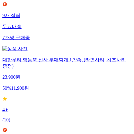
927
적립
무료배송
773
명
구매중
대한우리 햄듬뿍 신사 부대찌개 1,350g (라면사리, 치즈사리
증정)
23,900
원
50
%
11,900
원
4.6
(
10
)