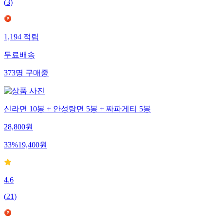
(
3
)
1,194
적립
무료배송
373
명
구매중
신라면 10봉 + 안성탕면 5봉 + 짜파게티 5봉
28,800
원
33
%
19,400
원
4.6
(
21
)