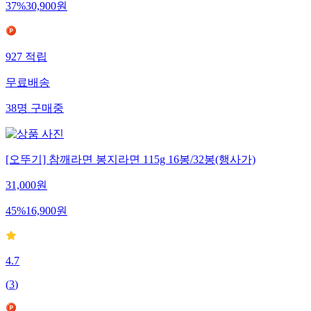
37
%
30,900
원
927
적립
무료배송
38
명
구매중
[오뚜기] 참깨라면 봉지라면 115g 16봉/32봉(행사가)
31,000
원
45
%
16,900
원
4.7
(
3
)