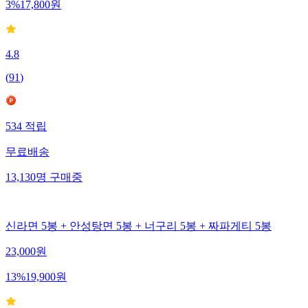
3
%
17,800
원
4.8
(
91
)
534
적립
무료배송
13,130
명
구매중
신라면 5봉 + 안성탕면 5봉 + 너구리 5봉 + 짜파게티 5봉
23,000
원
13
%
19,900
원