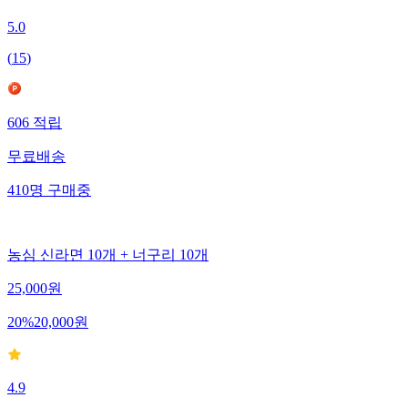
5.0
(
15
)
606
적립
무료배송
410
명
구매중
농심 신라면 10개 + 너구리 10개
25,000
원
20
%
20,000
원
4.9