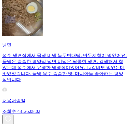
냉면
성수 냉면집에서 물냉 비냉 녹두빈대떡. 만두지칭이 먹었어요.
물냉은 슴슴한 평양식 냉면 비냉은 달콤한 냉면. 검색해서 찿
았는데 성수에서 유명한 냉명집이었어요. La갈비도 먹었는데
맛있었습니다. 물냉 육수 슴슴한 맛. 마니아들 좋아하는 평양
식입니다
처음처럼94
조회수
431
26.08.02