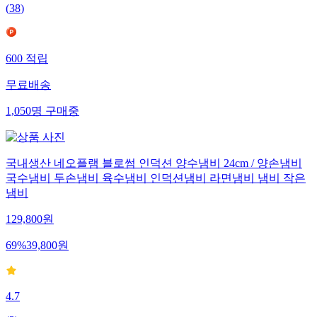
(
38
)
600
적립
무료배송
1,050
명
구매중
국내생산 네오플램 블로썸 인덕션 양수냄비 24cm / 양손냄비
국수냄비 두손냄비 육수냄비 인덕션냄비 라면냄비 냄비 작은
냄비
129,800
원
69
%
39,800
원
4.7