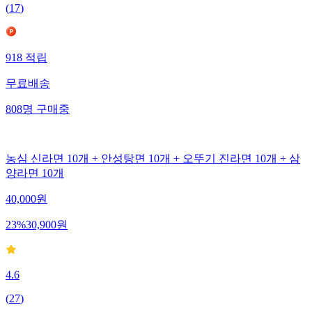
(
17
)
918
적립
무료배송
808
명
구매중
농심 신라면 10개 + 안성탕면 10개 + 오뚜기 진라면 10개 + 삼
양라면 10개
40,000
원
23
%
30,900
원
4.6
(
27
)