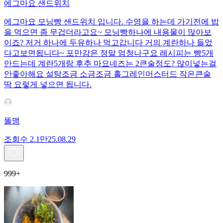
에그마요 샌드위치
에그마요 모닝빵 샌드위치 입니다. 수영을 하는데 가기전에 밥
을 먹으면 좀 무겁더라고요~ 모닝빵하나에 내용물이 많아보
이죠? 저거 하나에 두유하나 먹고갑니다 거의 계란하나 들었
다고보면됩니다~ 포만감은 정말 엄청나구요 레시피는 빵5개
만드는데 계란5개랑 후추 마요네즈는 2큰술정도? 많이넣는걸
안좋아해요 설탕조금 소금조금 홀그레인머스터드 작은큰술
딱 요렇게 넣으면 됩니다.
똘맹
조회수
2.1만
25.08.29
999+