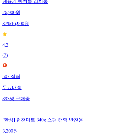
텐용기 반찬통 김치통
26,900
원
37
%
16,900
원
4.3
(
7
)
507
적립
무료배송
893
명
구매중
[한성] 런천미트 340g 스팸 캔햄 반찬용
3,200
원