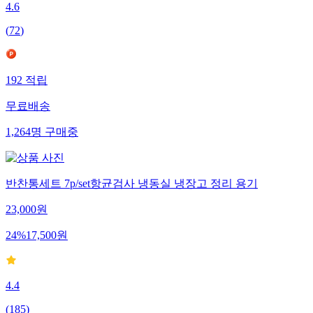
4.6
(
72
)
192
적립
무료배송
1,264
명
구매중
반찬통세트 7p/set항균검사 냉동실 냉장고 정리 용기
23,000
원
24
%
17,500
원
4.4