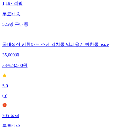
1,197
적립
무료배송
525
명
구매중
국내생산 키친아트 스텐 김치통 밀폐용기 반찬통 5size
35,000
원
33
%
23,500
원
5.0
(
5
)
705
적립
무료배송