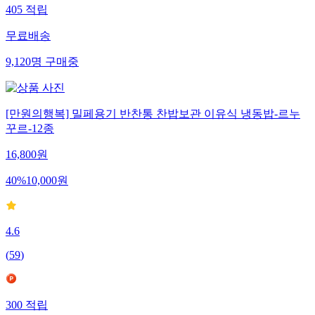
405
적립
무료배송
9,120
명
구매중
[만원의행복] 밀페용기 반찬통 찬밥보관 이유식 냉동밥-르누
꾸르-12종
16,800
원
40
%
10,000
원
4.6
(
59
)
300
적립