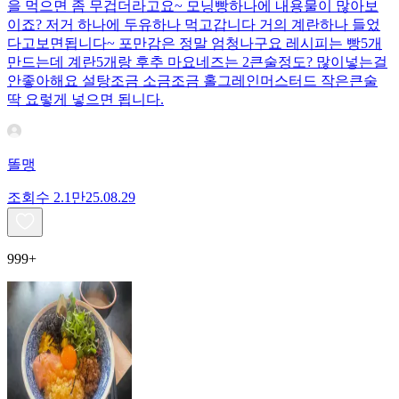
을 먹으면 좀 무겁더라고요~ 모닝빵하나에 내용물이 많아보
이죠? 저거 하나에 두유하나 먹고갑니다 거의 계란하나 들었
다고보면됩니다~ 포만감은 정말 엄청나구요 레시피는 빵5개
만드는데 계란5개랑 후추 마요네즈는 2큰술정도? 많이넣는걸
안좋아해요 설탕조금 소금조금 홀그레인머스터드 작은큰술
딱 요렇게 넣으면 됩니다.
똘맹
조회수
2.1만
25.08.29
999+