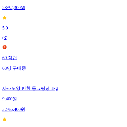
28
%
2,300
원
5.0
(
3
)
69
적립
63
명
구매중
사조오양 반찬 동그랑땡 1kg
9,400
원
32
%
6,400
원