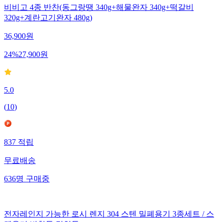
비비고 4종 반찬(동그랑땡 340g+해물완자 340g+떡갈비
320g+계란고기완자 480g)
36,900
원
24
%
27,900
원
5.0
(
10
)
837
적립
무료배송
636
명
구매중
전자레인지 가능한 로시 렌지 304 스텐 밀폐용기 3종세트 / 스