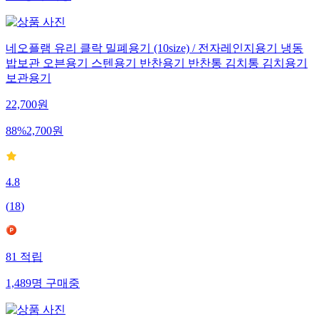
네오플램 유리 클락 밀폐용기 (10size) / 전자레인지용기 냉동
밥보관 오븐용기 스텐용기 반찬용기 반찬통 김치통 김치용기
보관용기
22,700
원
88
%
2,700
원
4.8
(
18
)
81
적립
1,489
명
구매중