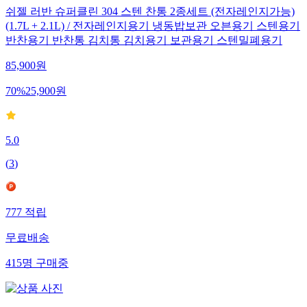
쉬젤 러반 슈퍼클린 304 스텐 찬통 2종세트 (전자레인지가능)
(1.7L + 2.1L) / 전자레인지용기 냉동밥보관 오븐용기 스텐용기
반찬용기 반찬통 김치통 김치용기 보관용기 스텐밀폐용기
85,900
원
70
%
25,900
원
5.0
(
3
)
777
적립
무료배송
415
명
구매중