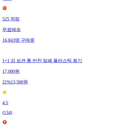
(
185
)
525
적립
무료배송
16,843
명
구매중
1+1 김 보관 통 반찬 밀폐 플라스틱 용기
17,000
원
21
%
13,500
원
4.5
(
134
)