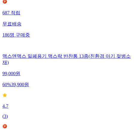
687
적립
무료배송
186
명
구매중
맥스앤맥스 밀폐용기 맥스락 반찬통 13종(친환경 아기 젖병소
재)
99,000
원
60
%
39,900
원
4.7
(
3
)