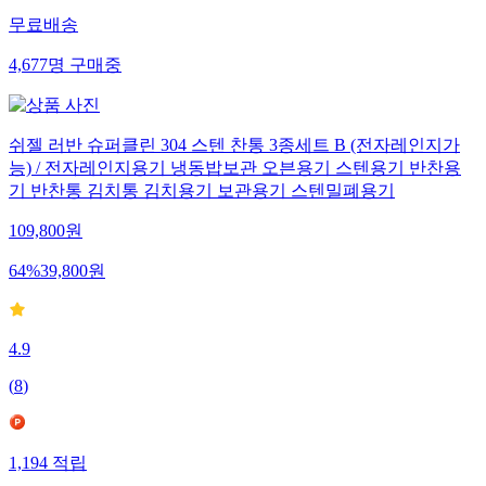
무료배송
4,677
명
구매중
쉬젤 러반 슈퍼클린 304 스텐 찬통 3종세트 B (전자레인지가
능) / 전자레인지용기 냉동밥보관 오븐용기 스텐용기 반찬용
기 반찬통 김치통 김치용기 보관용기 스텐밀폐용기
109,800
원
64
%
39,800
원
4.9
(
8
)
1,194
적립