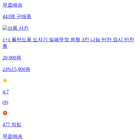
무료배송
443
명
구매중
1+1 폴란드풍 도자기 밀폐뚜껑 원형 3칸 나눔 반찬 접시 반찬
통
20,900
원
24
%
15,900
원
4.7
(
9
)
477
적립
무료배송