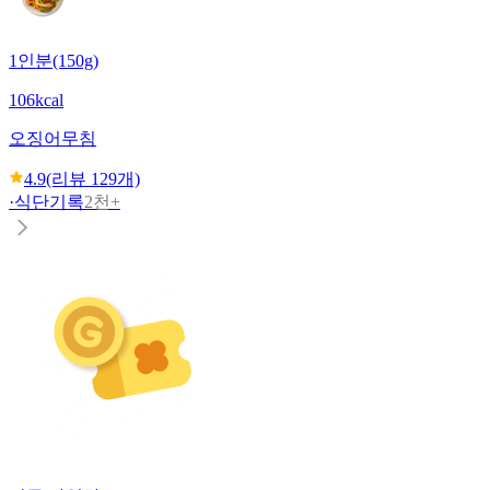
1인분(150g)
106kcal
오징어무침
4.9
(리뷰
129
개)
·
식단기록
2천+