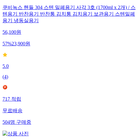
쿠비녹스 핸들 304 스텐 밀폐용기 사각 3호 (1700ml x 2개) / 스
텐용기 반찬용기 반찬통 김치통 김치용기 보관용기 스텐밀폐
용기 냉동실용기
56,100
원
57
%
23,900
원
5.0
(
4
)
717
적립
무료배송
504
명
구매중