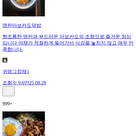
명란아보카도덮밥
짭조름한 명란과 부드러운 아보카도의 조합으로 즐거운 점심
입니다 야채가 적절하게 들어가서 식감을 놓치지 않고 매우 만
족합니다.
귀염그잡채1
조회수
9.6만
25.08.28
999+