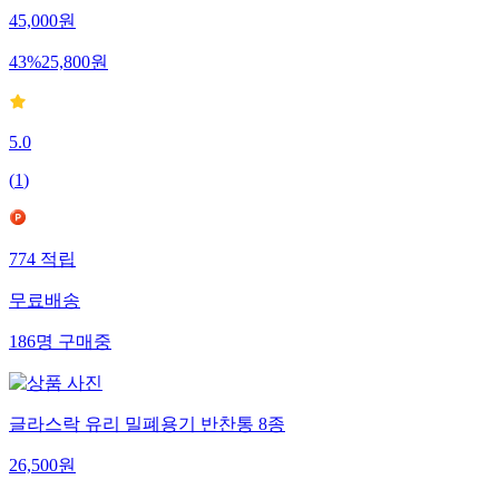
45,000
원
43
%
25,800
원
5.0
(
1
)
774
적립
무료배송
186
명
구매중
글라스락 유리 밀폐용기 반찬통 8종
26,500
원