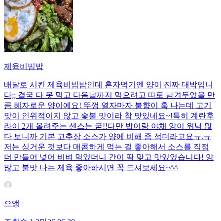
제육비빔밥
배달로 시킨 제육비빔밥인데 혼자먹기엔 양이 진짜 대박입니
다;; 결국 다 못 먹고 다음날까지 먹으려고 따로 남겨두었을 만
큼 혜자로운 양이에요! 뚜껑 열자마자 불향이 훅 나는데 고기
맛이 인위적이지 않고 숯불 맛이라 참 맛있네요~!특히 계란후
라이 2개 올려주는 센스는 굳!! ​다만 밥이랑 야채 양이 워낙 많
다 보니까 기본 고추장 소스가 양에 비해 좀 적더라고요ㅠ.ㅠ
저는 싱거운 것보다 매콤하게 먹는 걸 좋아해서 소스를 직접
더 만들어 넣어 비벼 먹었더니 간이 딱 맞고 맛있었습니다! 양
많고 불맛 나는 제육 좋아하시면 꼭 드셔보세요~^^
으앵