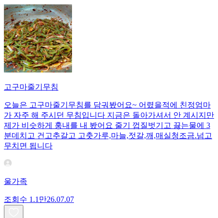
고구마줄기무침
오늘은 고구마줄기무침를 담궈봤어요~ 어렸을적에 친정엄마
가 자주 해 주시던 무침입니다 지금은 돌아가셔서 안 계시지만
제가 비슷하게 훙내를 내 봤어요 줄기 껍질벗기고 끓는물에 3
분데치고 건고추갈고 고춧가루,마늘,젓갈,깨,매실청조금.넘고
무치면 됩니다
울가족
조회수
1.1만
26.07.07