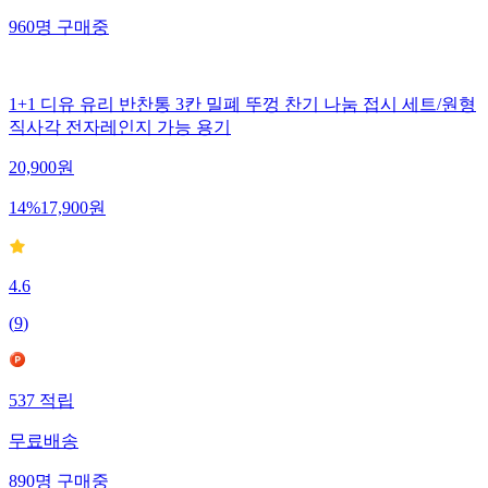
960
명
구매중
1+1 디유 유리 반찬통 3칸 밀폐 뚜껑 찬기 나눔 접시 세트/원형
직사각 전자레인지 가능 용기
20,900
원
14
%
17,900
원
4.6
(
9
)
537
적립
무료배송
890
명
구매중