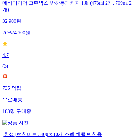
데비마이어 그린박스 반찬통패키지 1호 (473ml 2개, 709ml 2
개)
32,900
원
26
%
24,500
원
4.7
(
3
)
735
적립
무료배송
183
명
구매중
[한성] 런천미트 340g x 10개 스팸 캔햄 반찬용