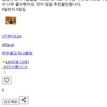
이 너무 좋아햇어요. 맛이 정말 추천할만핮니다.
#일반식 #점심
1인분(312g)
495kcal
한우물
오곡나물밥
4.6
(리뷰
13
개)
·
식단기록
982회
0
신고·제보