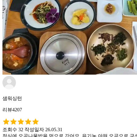
샘워싱턴
리뷰4207
조회수 32
작성일자 26.05.31
점심에 오곡나물밥을 먹으로 갓어요. 유기농 야채 오곡으로 구