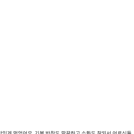
맛잇게 먹엇어요. 기본 반찬도 깔끔하고 소화도 잘되서 어르신들