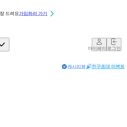
0장
드려요
가입하러 가기
마이페이지
로그인
캐시리뷰
친구초대 이벤트