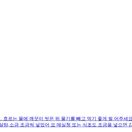
. 흐르는 물에 깨끗이 씻은 뒤 물기를 빼고 먹기 좋게 썰 어주세요
간, 설탕,소금 조금씩 넣었어 요 매실청 또는 식초도 조금을 넣으면