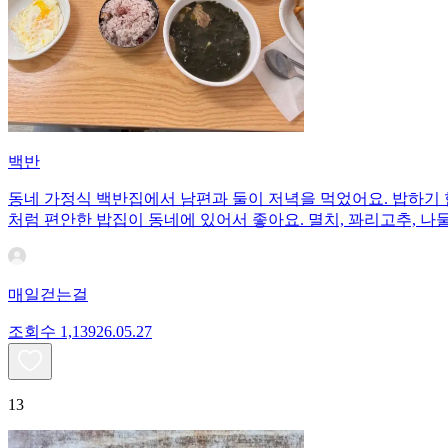
백반
동네 가정식 백반집에서 남편과 둘이 저녁을 먹었어요. 밥하기 
처럼 편안한 밥집이 동네에 있어서 좋아요. 멸치, 꽈리고추, 나
매일걷는걸
조회수
1,139
26.05.27
13