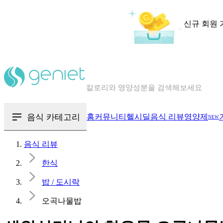
신규 회원 
칼로리와 영양성분을 검색해보세요
혈당 · 다이어트 음식 검색해보세요
음식 · 영양제 리뷰를 찾아보세요
음식 카테고리
홈
커뮤니티
헬시딜
음식 리뷰
영양제
NEW
음식 리뷰
한식
밥 / 도시락
오곡나물밥