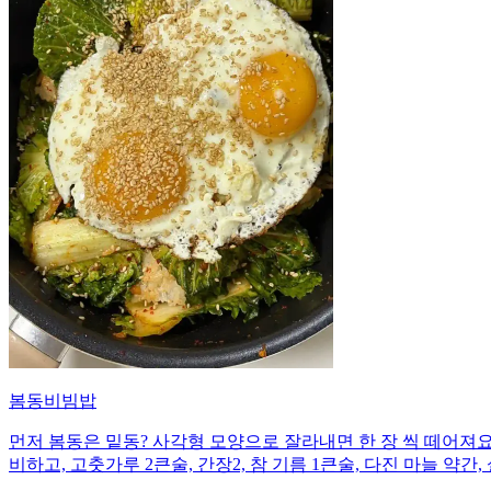
봄동비빔밥
먼저 봄동은 밑동? 사각형 모양으로 잘라내면 한 장 씩 떼어져요
비하고, 고춧가루 2큰술, 간장2, 참 기름 1큰술, 다진 마늘 약