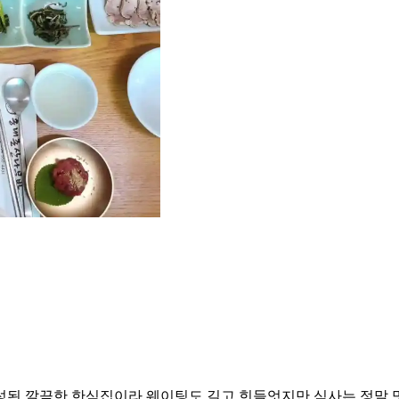
성된 깔끔한 한식집이라 웨이팅도 길고 힌들엇지만 식사는 정말 